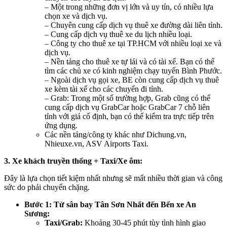
– Một trong những đơn vị lớn và uy tín, có nhiều lựa
chọn xe và dịch vụ.
– Chuyên cung cấp dịch vụ thuê xe đường dài liên tỉnh.
– Cung cấp dịch vụ thuê xe du lịch nhiều loại.
– Công ty cho thuê xe tại TP.HCM với nhiều loại xe và
dịch vụ.
– Nền tảng cho thuê xe tự lái và có tài xế. Bạn có thể
tìm các chủ xe có kinh nghiệm chạy tuyến Bình Phước.
– Ngoài dịch vụ gọi xe, BE còn cung cấp dịch vụ thuê
xe kèm tài xế cho các chuyến đi tỉnh.
– Grab: Trong một số trường hợp, Grab cũng có thể
cung cấp dịch vụ GrabCar hoặc GrabCar 7 chỗ liên
tỉnh với giá cố định, bạn có thể kiểm tra trực tiếp trên
ứng dụng.
Các nền tảng/công ty khác như Dichung.vn,
Nhieuxe.vn, ASV Airports Taxi.
3. Xe khách truyền thống + Taxi/Xe ôm:
Đây là lựa chọn tiết kiệm nhất nhưng sẽ mất nhiều thời gian và công
sức do phải chuyển chặng.
Bước 1: Từ sân bay Tân Sơn Nhất đến Bến xe An
Sương:
Taxi/Grab:
Khoảng 30-45 phút tùy tình hình giao