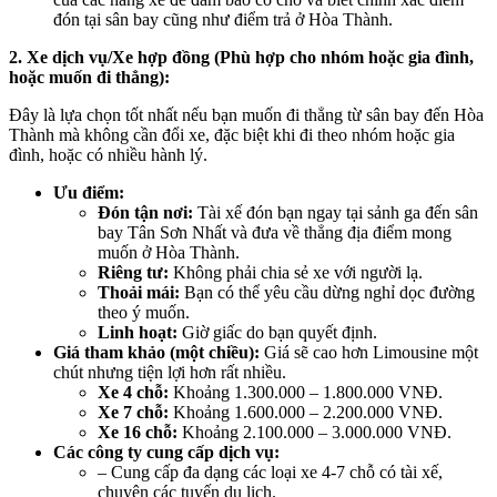
đón tại sân bay cũng như điểm trả ở Hòa Thành.
2. Xe dịch vụ/Xe hợp đồng (Phù hợp cho nhóm hoặc gia đình,
hoặc muốn đi thẳng):
Đây là lựa chọn tốt nhất nếu bạn muốn đi thẳng từ sân bay đến Hòa
Thành mà không cần đổi xe, đặc biệt khi đi theo nhóm hoặc gia
đình, hoặc có nhiều hành lý.
Ưu điểm:
Đón tận nơi:
Tài xế đón bạn ngay tại sảnh ga đến sân
bay Tân Sơn Nhất và đưa về thẳng địa điểm mong
muốn ở Hòa Thành.
Riêng tư:
Không phải chia sẻ xe với người lạ.
Thoải mái:
Bạn có thể yêu cầu dừng nghỉ dọc đường
theo ý muốn.
Linh hoạt:
Giờ giấc do bạn quyết định.
Giá tham khảo (một chiều):
Giá sẽ cao hơn Limousine một
chút nhưng tiện lợi hơn rất nhiều.
Xe 4 chỗ:
Khoảng 1.300.000 – 1.800.000 VNĐ.
Xe 7 chỗ:
Khoảng 1.600.000 – 2.200.000 VNĐ.
Xe 16 chỗ:
Khoảng 2.100.000 – 3.000.000 VNĐ.
Các công ty cung cấp dịch vụ:
– Cung cấp đa dạng các loại xe 4-7 chỗ có tài xế,
chuyên các tuyến du lịch.