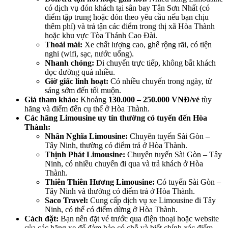
có dịch vụ đón khách tại sân bay Tân Sơn Nhất (có
điểm tập trung hoặc đón theo yêu cầu nếu bạn chịu
thêm phí) và trả tận các điểm trong thị xã Hòa Thành
hoặc khu vực Tòa Thánh Cao Đài.
Thoải mái:
Xe chất lượng cao, ghế rộng rãi, có tiện
nghi (wifi, sạc, nước uống).
Nhanh chóng:
Di chuyển trực tiếp, không bắt khách
dọc đường quá nhiều.
Giờ giấc linh hoạt:
Có nhiều chuyến trong ngày, từ
sáng sớm đến tối muộn.
Giá tham khảo:
Khoảng
130.000 – 250.000 VNĐ/vé
tùy
hãng và điểm đến cụ thể ở Hòa Thành.
Các hãng Limousine uy tín thường có tuyến đến Hòa
Thành:
Nhân Nghĩa Limousine:
Chuyên tuyến Sài Gòn –
Tây Ninh, thường có điểm trả ở Hòa Thành.
Thịnh Phát Limousine:
Chuyên tuyến Sài Gòn – Tây
Ninh, có nhiều chuyến đi qua và trả khách ở Hòa
Thành.
Thiên Thiên Hương Limousine:
Có tuyến Sài Gòn –
Tây Ninh và thường có điểm trả ở Hòa Thành.
Saco Travel:
Cung cấp dịch vụ xe Limousine đi Tây
Ninh, có thể có điểm dừng ở Hòa Thành.
Cách đặt:
Bạn nên đặt vé trước qua điện thoại hoặc website
của các hãng xe để đảm bảo có chỗ và biết chính xác điểm