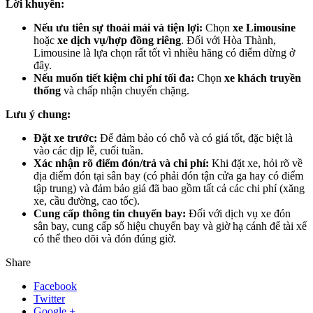
Lời khuyên:
Nếu ưu tiên sự thoải mái và tiện lợi:
Chọn
xe Limousine
hoặc
xe dịch vụ/hợp đồng riêng
. Đối với Hòa Thành,
Limousine là lựa chọn rất tốt vì nhiều hãng có điểm dừng ở
đây.
Nếu muốn tiết kiệm chi phí tối đa:
Chọn
xe khách truyền
thống
và chấp nhận chuyển chặng.
Lưu ý chung:
Đặt xe trước:
Để đảm bảo có chỗ và có giá tốt, đặc biệt là
vào các dịp lễ, cuối tuần.
Xác nhận rõ điểm đón/trả và chi phí:
Khi đặt xe, hỏi rõ về
địa điểm đón tại sân bay (có phải đón tận cửa ga hay có điểm
tập trung) và đảm bảo giá đã bao gồm tất cả các chi phí (xăng
xe, cầu đường, cao tốc).
Cung cấp thông tin chuyến bay:
Đối với dịch vụ xe đón
sân bay, cung cấp số hiệu chuyến bay và giờ hạ cánh để tài xế
có thể theo dõi và đón đúng giờ.
Share
Facebook
Twitter
Google +