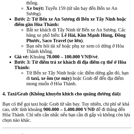
thông.
Xe buýt:
Tuyến 159 (từ sân bay đến Bến xe An
Sương).
Bước 2: Từ Bến xe An Sương đi Bến xe Tây Ninh hoặc
điểm gần Hòa Thành:
Bắt xe khách đi Tây Ninh từ Bến xe An Sương. Các
hãng xe phổ biến:
Lê Hải, Kim Mạnh Hùng, Đồng
Phước, Saco Travel (xe lớn)
.
Bạn nên hỏi tài xế hoặc phụ xe xem có dừng ở Hòa
Thành không.
Giá vé:
Khoảng
70.000 – 100.000 VNĐ/vé
.
Bước 3: Từ điểm trả xe khách đi địa điểm cụ thể ở Hòa
Thành:
Từ Bến xe Tây Ninh hoặc các điểm dừng gần đó, bạn
đi
taxi, xe ôm (xe máy)
hoặc Grab để đến địa điểm
mong muốn ở Hòa Thành.
4. Taxi/Grab (Không khuyến khích cho quãng đường dài):
Bạn có thể gọi taxi hoặc Grab từ sân bay. Tuy nhiên, chi phí sẽ khá
cao, ước tính khoảng
900.000 – 1.400.000 VNĐ
để đi thẳng đến
Hòa Thành. Chỉ nên cân nhắc nếu bạn cần đi gấp và không còn lựa
chọn nào khác.