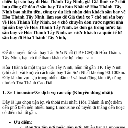
chiều tại sân bay đi Hòa Thành Tây Ninh, giá Giá thuê xe 7 chỗ
hợp đồng để đón ở sân bay Tân Sơn Nhất về Hòa Thành Tây
Ninh bao nhiêu tiền, công ty du lịch nhận đón khách sân bay về
Hòa Thành Tây Ninh, làm sao để Giá thuê xe 7 chỗ tại sân bay
về Hòa Thành Tây Ninh, xe 4 chỗ chuyên đón rước người nhà
tại sân bay về Hòa Thành Tây Ninh, xe đón ga trong nước tại
sân bay về Hòa Thành Tây Ninh, xe rước khách ra quốc tế từ
sân bay đi Hòa Thành Tây Ninh,
Để di chuyển từ sân bay Tân Sơn Nhất (TP.HCM) đi Hòa Thành,
Tây Ninh, bạn có thể tham khảo các lựa chọn sau:
Hòa Thành là một thị xã của Tây Ninh, nằm rất gần TP. Tây Ninh
(chỉ cách vài km) và cách sân bay Tân Sơn Nhất khoảng 90-100km.
Đây là khu vực tập trung nhiều dân cư và hoạt động kinh tế, cũng
như có Tòa Thánh Cao Đài.
1. Xe Limousine/Xe dịch vụ cao cấp (Khuyên dùng nhất):
Đây là lựa chọn tiện lợi và thoải mái nhất. Hòa Thành là một điểm
đến phổ biến nên nhiều hãng Limousine có tuyến đi thẳng đến hoặc
có điểm trả rất gần.
Ưu điểm:
Đón/trả tận nơi hoặc gần nơi:
Nhiều hãng Limousine