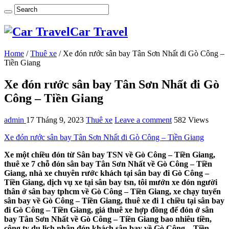
Car Travel
Home
/
Thuê xe
/
Xe đón rước sân bay Tân Sơn Nhất đi Gò Công –
Tiền Giang
Xe đón rước sân bay Tân Sơn Nhất đi Gò
Công – Tiền Giang
admin
17 Tháng 9, 2023
Thuê xe
Leave a comment
582 Views
Xe đón rước sân bay Tân Sơn Nhất đi Gò Công – Tiền Giang
Xe một chiều đón từ Sân bay TSN về Gò Công – Tiền Giang,
thuê xe 7 chỗ đón sân bay Tân Sơn Nhất về Gò Công – Tiền
Giang, nhà xe chuyên rước khách tại sân bay đi Gò Công –
Tiền Giang, dịch vụ xe tại sân bay tsn, tôi mướn xe đón người
thân ở sân bay tphcm về Gò Công – Tiền Giang, xe chạy tuyến
sân bay về Gò Công – Tiền Giang, thuê xe đi 1 chiều tại sân bay
đi Gò Công – Tiền Giang, giá thuê xe hợp đồng để đón ở sân
bay Tân Sơn Nhất về Gò Công – Tiền Giang bao nhiêu tiền,
công ty du lịch nhận đón khách sân bay về Gò Công – Tiền