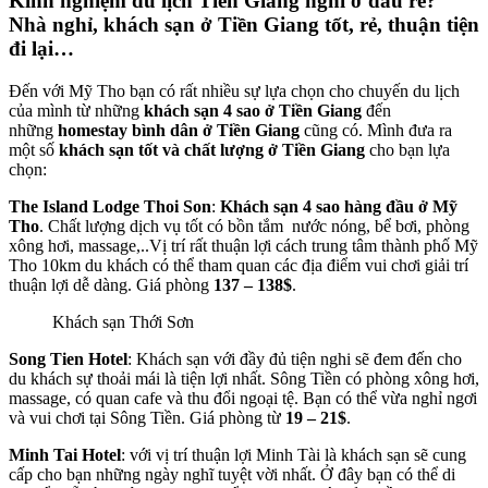
Kinh nghiệm du lịch Tiền Giang nghỉ ở đâu rẻ?
Nhà nghỉ, khách sạn ở Tiền Giang tốt, rẻ, thuận tiện
đi lại…
Đến với Mỹ Tho bạn có rất nhiều sự lựa chọn cho chuyến du lịch
của mình từ những
khách sạn 4 sao ở Tiền Giang
đến
những
homestay bình dân ở Tiền Giang
cũng có. Mình đưa ra
một số
khách sạn tốt và chất lượng ở Tiền Giang
cho bạn lựa
chọn:
The Island Lodge Thoi Son
:
Khách sạn 4 sao hàng đầu ở Mỹ
Tho
. Chất lượng dịch vụ tốt có bồn tắm nước nóng, bể bơi, phòng
xông hơi, massage,..Vị trí rất thuận lợi cách trung tâm thành phố Mỹ
Tho 10km du khách có thể tham quan các địa điểm vui chơi giải trí
thuận lợi dễ dàng. Giá phòng
137 – 138$
.
Khách sạn Thới Sơn
Song Tien Hotel
: Khách sạn với đầy đủ tiện nghi sẽ đem đến cho
du khách sự thoải mái là tiện lợi nhất. Sông Tiền có phòng xông hơi,
massage, có quan cafe và thu đổi ngoại tệ. Bạn có thể vừa nghỉ ngơi
và vui chơi tại Sông Tiền. Giá phòng từ
19 – 21$
.
Minh Tai Hotel
: với vị trí thuận lợi Minh Tài là khách sạn sẽ cung
cấp cho bạn những ngày nghĩ tuyệt vời nhất. Ở đây bạn có thể di