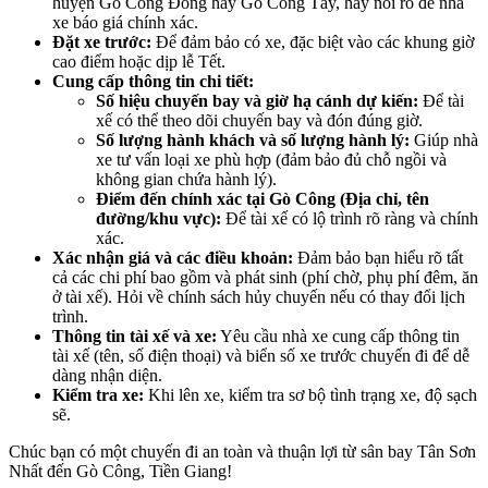
huyện Gò Công Đông hay Gò Công Tây, hãy nói rõ để nhà
xe báo giá chính xác.
Đặt xe trước:
Để đảm bảo có xe, đặc biệt vào các khung giờ
cao điểm hoặc dịp lễ Tết.
Cung cấp thông tin chi tiết:
Số hiệu chuyến bay và giờ hạ cánh dự kiến:
Để tài
xế có thể theo dõi chuyến bay và đón đúng giờ.
Số lượng hành khách và số lượng hành lý:
Giúp nhà
xe tư vấn loại xe phù hợp (đảm bảo đủ chỗ ngồi và
không gian chứa hành lý).
Điểm đến chính xác tại Gò Công (Địa chỉ, tên
đường/khu vực):
Để tài xế có lộ trình rõ ràng và chính
xác.
Xác nhận giá và các điều khoản:
Đảm bảo bạn hiểu rõ tất
cả các chi phí bao gồm và phát sinh (phí chờ, phụ phí đêm, ăn
ở tài xế). Hỏi về chính sách hủy chuyến nếu có thay đổi lịch
trình.
Thông tin tài xế và xe:
Yêu cầu nhà xe cung cấp thông tin
tài xế (tên, số điện thoại) và biển số xe trước chuyến đi để dễ
dàng nhận diện.
Kiểm tra xe:
Khi lên xe, kiểm tra sơ bộ tình trạng xe, độ sạch
sẽ.
Chúc bạn có một chuyến đi an toàn và thuận lợi từ sân bay Tân Sơn
Nhất đến Gò Công, Tiền Giang!