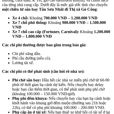
thường, cuối tuần, lễ Tết, giờ cao điểm/đêm khuya), và chính sách
của từng nhà cung cấp. Dưới đây là mức giá ước tính cho chuyến
một chiều từ sân bay Tân Sơn Nhất đi Thị xã Gò Công
:
Xe 4 chỗ:
Khoảng
700.000 VNĐ – 1.200.000 VNĐ
Xe 7 chỗ phổ thông:
Khoảng
900.000 VNĐ – 1.500.000
VNĐ
Xe 7 chỗ cao cấp (Fortuner, Carnival):
Khoảng
1.200.000
VNĐ – 1.800.000 VNĐ
Các chi phí thường được bao gồm trong báo giá:
Chi phí xăng dầu.
Phí cầu đường (nếu có).
Lương tài xế.
Các chi phí có thể phát sinh (cần hỏi rõ nhà xe):
Phí chờ sân bay:
Hầu hết các nhà xe miễn phí chờ từ 60-90
phút từ thời gian hạ cánh dự kiến. Nếu chuyến bay delay
hoặc bạn cần thêm thời gian, có thể phát sinh phụ phí chờ
(khoảng 100.000 – 150.000 VNĐ/giờ).
Phụ phí đêm khuya:
Nếu chuyến bay của bạn hạ cánh hoặc
khởi hành vào khung giờ đêm muộn (thường sau 21h hoặc
22h), có thể có phụ phí khoảng 100.000 – 200.000 VNĐ.
Phụ cấp ăn ở tài xế:
Nếu bạn thuê xe khứ hồi có tài xế ở lại