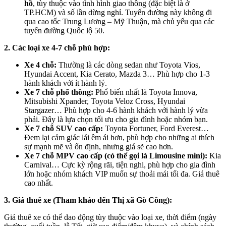
hồ
, tùy thuộc vào tình hình giao thông (đặc biệt là ở
TP.HCM) và số lần dừng nghỉ. Tuyến đường này không đi
qua cao tốc Trung Lương – Mỹ Thuận, mà chủ yếu qua các
tuyến đường Quốc lộ 50.
2. Các loại xe 4-7 chỗ phù hợp:
Xe 4 chỗ:
Thường là các dòng sedan như Toyota Vios,
Hyundai Accent, Kia Cerato, Mazda 3… Phù hợp cho 1-3
hành khách với ít hành lý.
Xe 7 chỗ phổ thông:
Phổ biến nhất là Toyota Innova,
Mitsubishi Xpander, Toyota Veloz Cross, Hyundai
Stargazer… Phù hợp cho 4-6 hành khách với hành lý vừa
phải. Đây là lựa chọn tối ưu cho gia đình hoặc nhóm bạn.
Xe 7 chỗ SUV cao cấp:
Toyota Fortuner, Ford Everest…
Đem lại cảm giác lái êm ái hơn, phù hợp cho những ai thích
sự mạnh mẽ và ổn định, nhưng giá sẽ cao hơn.
Xe 7 chỗ MPV cao cấp (có thể gọi là Limousine mini):
Kia
Carnival… Cực kỳ rộng rãi, tiện nghi, phù hợp cho gia đình
lớn hoặc nhóm khách VIP muốn sự thoải mái tối đa. Giá thuê
cao nhất.
3. Giá thuê xe (Tham khảo đến Thị xã Gò Công):
Giá thuê xe có thể dao động tùy thuộc vào loại xe, thời điểm (ngày