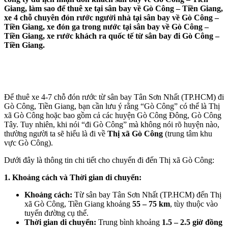
Giang, làm sao để thuê xe tại sân bay về Gò Công – Tiền Giang,
xe 4 chỗ chuyên đón rước người nhà tại sân bay về Gò Công –
Tiền Giang, xe đón ga trong nước tại sân bay về Gò Công –
Tiền Giang, xe rước khách ra quốc tế từ sân bay đi Gò Công –
Tiền Giang.
Để thuê xe 4-7 chỗ đón rước từ sân bay Tân Sơn Nhất (TP.HCM) đi
Gò Công, Tiền Giang, bạn cần lưu ý rằng “Gò Công” có thể là Thị
xã Gò Công hoặc bao gồm cả các huyện Gò Công Đông, Gò Công
Tây. Tuy nhiên, khi nói “đi Gò Công” mà không nói rõ huyện nào,
thường người ta sẽ hiểu là đi về
Thị xã Gò Công
(trung tâm khu
vực Gò Công).
Dưới đây là thông tin chi tiết cho chuyến đi đến Thị xã Gò Công:
1. Khoảng cách và Thời gian di chuyển:
Khoảng cách:
Từ sân bay Tân Sơn Nhất (TP.HCM) đến Thị
xã Gò Công, Tiền Giang khoảng
55 – 75 km
, tùy thuộc vào
tuyến đường cụ thể.
Thời gian di chuyển:
Trung bình khoảng
1.5 – 2.5 giờ đồng