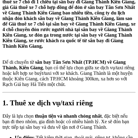
thuê xe 7 chỗ đi 1 chiều tại sân bay đi Giang Thành Kiên Giang,
giá Giá thuê xe 7 chỗ hợp đồng để đón ở sân bay Tân Sơn Nhất
về Giang Thành Kiên Giang bao nhiêu tiền, công ty du lịch
nhận đón khách sân bay về Giang Thành Kiên Giang, làm sao
để Giá thuê xe 7 chỗ tại sân bay về Giang Thành Kiên Giang, xe
4 chỗ chuyên đón rước người nhà tại sân bay về Giang Thành
Kiên Giang, xe đón ga trong nước tại sân bay về Giang Thành
Kiên Giang, xe rước khách ra quốc tế từ sân bay đi Giang
Thành Kiên Giang,
Để di chuyển từ
sân bay Tân Sơn Nhất (TP.HCM) về Giang
Thành, Kiên Giang
, bạn có thể lựa chọn giữa xe dịch vụ/taxi riêng
hoặc kết hợp xe buýt/taxi với xe khách. Giang Thành là một huyện
thuộc Kiên Giang, cách TP.HCM khoảng 300km, xa hơn so với
Rạch Giá hay Hà Tiên một chút.
1. Thuê xe dịch vụ/taxi riêng
Đây là lựa chọn
thuận tiện và nhanh chóng nhất
, đặc biệt nếu
bạn đi theo nhóm, gia đình hoặc có nhiều hành lý. Xe sẽ đón bạn
trực tiếp tại sân bay và đưa về tận nơi ở Giang Thành.
Ưu điểm:
Tiết kiệm thời gian, thoải mái, riêng tư, không cần