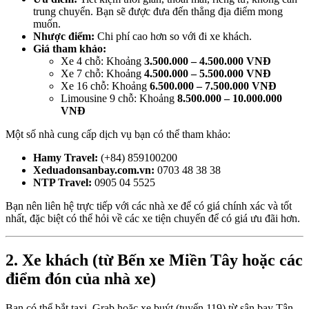
trung chuyển. Bạn sẽ được đưa đến thẳng địa điểm mong
muốn.
Nhược điểm:
Chi phí cao hơn so với đi xe khách.
Giá tham khảo:
Xe 4 chỗ: Khoảng
3.500.000 – 4.500.000 VNĐ
Xe 7 chỗ: Khoảng
4.500.000 – 5.500.000 VNĐ
Xe 16 chỗ: Khoảng
6.500.000 – 7.500.000 VNĐ
Limousine 9 chỗ: Khoảng
8.500.000 – 10.000.000
VNĐ
Một số nhà cung cấp dịch vụ bạn có thể tham khảo:
Hamy Travel:
(+84) 859100200
Xeduadonsanbay.com.vn:
0703 48 38 38
NTP Travel:
0905 04 5525
Bạn nên liên hệ trực tiếp với các nhà xe để có giá chính xác và tốt
nhất, đặc biệt có thể hỏi về các xe tiện chuyến để có giá ưu đãi hơn.
2. Xe khách (từ Bến xe Miền Tây hoặc các
điểm đón của nhà xe)
Bạn có thể bắt taxi, Grab hoặc xe buýt (tuyến 119) từ sân bay Tân