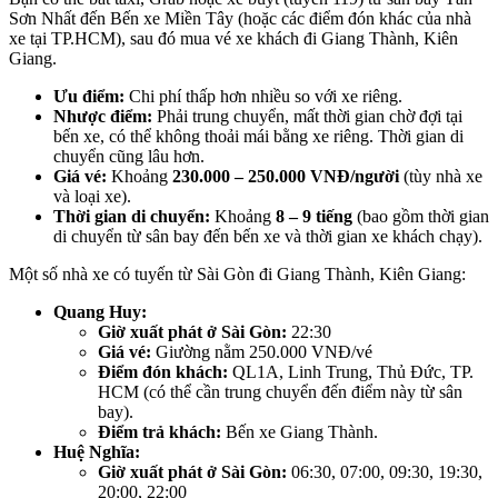
Sơn Nhất đến Bến xe Miền Tây (hoặc các điểm đón khác của nhà
xe tại TP.HCM), sau đó mua vé xe khách đi Giang Thành, Kiên
Giang.
Ưu điểm:
Chi phí thấp hơn nhiều so với xe riêng.
Nhược điểm:
Phải trung chuyển, mất thời gian chờ đợi tại
bến xe, có thể không thoải mái bằng xe riêng. Thời gian di
chuyển cũng lâu hơn.
Giá vé:
Khoảng
230.000 – 250.000 VNĐ/người
(tùy nhà xe
và loại xe).
Thời gian di chuyển:
Khoảng
8 – 9 tiếng
(bao gồm thời gian
di chuyển từ sân bay đến bến xe và thời gian xe khách chạy).
Một số nhà xe có tuyến từ Sài Gòn đi Giang Thành, Kiên Giang:
Quang Huy:
Giờ xuất phát ở Sài Gòn:
22:30
Giá vé:
Giường nằm 250.000 VNĐ/vé
Điểm đón khách:
QL1A, Linh Trung, Thủ Đức, TP.
HCM (có thể cần trung chuyển đến điểm này từ sân
bay).
Điểm trả khách:
Bến xe Giang Thành.
Huệ Nghĩa:
Giờ xuất phát ở Sài Gòn:
06:30, 07:00, 09:30, 19:30,
20:00, 22:00