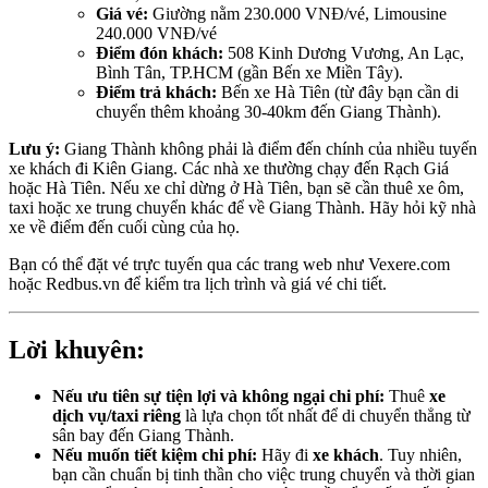
Giá vé:
Giường nằm 230.000 VNĐ/vé, Limousine
240.000 VNĐ/vé
Điểm đón khách:
508 Kinh Dương Vương, An Lạc,
Bình Tân, TP.HCM (gần Bến xe Miền Tây).
Điểm trả khách:
Bến xe Hà Tiên (từ đây bạn cần di
chuyển thêm khoảng 30-40km đến Giang Thành).
Lưu ý:
Giang Thành không phải là điểm đến chính của nhiều tuyến
xe khách đi Kiên Giang. Các nhà xe thường chạy đến Rạch Giá
hoặc Hà Tiên. Nếu xe chỉ dừng ở Hà Tiên, bạn sẽ cần thuê xe ôm,
taxi hoặc xe trung chuyển khác để về Giang Thành. Hãy hỏi kỹ nhà
xe về điểm đến cuối cùng của họ.
Bạn có thể đặt vé trực tuyến qua các trang web như Vexere.com
hoặc Redbus.vn để kiểm tra lịch trình và giá vé chi tiết.
Lời khuyên:
Nếu ưu tiên sự tiện lợi và không ngại chi phí:
Thuê
xe
dịch vụ/taxi riêng
là lựa chọn tốt nhất để di chuyển thẳng từ
sân bay đến Giang Thành.
Nếu muốn tiết kiệm chi phí:
Hãy đi
xe khách
. Tuy nhiên,
bạn cần chuẩn bị tinh thần cho việc trung chuyển và thời gian