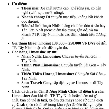
Ưu điểm:
Thoải mái:
Xe chất lượng cao, ghế rộng rãi, có tiện
nghi (wifi, sạc, nước uống).
Nhanh chóng:
Di chuyển trực tiếp, không bắt khách
dọc đường.
Đón/trả linh hoạt:
Nhiều hãng có điểm đón ở sân bay
Tân Sơn Nhất (hoặc điểm tập trung gần đó) và trả
khách ở TP. Tây Ninh hoặc các điểm chính trên đường
đi.
Giá tham khảo:
Khoảng
130.000 – 250.000 VNĐ/vé
để đến
TP. Tây Ninh hoặc các điểm gần đó.
Các hãng Limousine uy tín:
Nhân Nghĩa Limousine:
Chuyên tuyến Sài Gòn –
Tây Ninh.
Thịnh Phát Limousine:
Chuyên tuyến Sài Gòn – Tây
Ninh.
Thiên Thiên Hương Limousine:
Có tuyến Sài Gòn –
Tây Ninh.
Saco Travel:
Cung cấp dịch vụ xe Limousine đi Tây
Ninh.
Cách di chuyển đến Dương Minh Châu từ điểm trả của
Limousine:
Sau khi đến TP. Tây Ninh hoặc điểm trả gần
nhất, bạn có thể đi
taxi, xe ôm (xe máy)
hoặc sử dụng dịch
vụ
Grab
(nếu có tài xế trong khu vực) để đến thẳng huyện
Dương Minh Châu. Quãng đường này khoảng 10-20km tùy