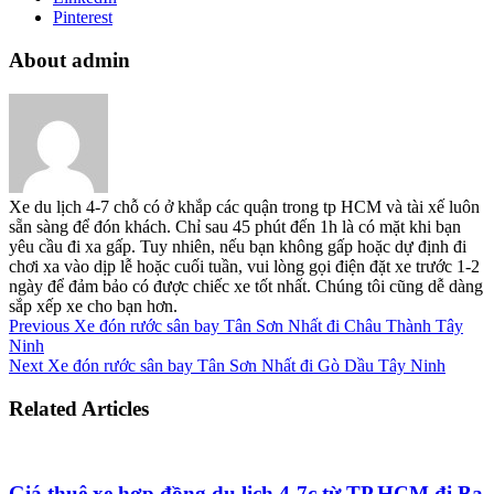
Pinterest
About admin
Xe du lịch 4-7 chỗ có ở khắp các quận trong tp HCM và tài xế luôn
sẵn sàng để đón khách. Chỉ sau 45 phút đến 1h là có mặt khi bạn
yêu cầu đi xa gấp. Tuy nhiên, nếu bạn không gấp hoặc dự định đi
chơi xa vào dịp lễ hoặc cuối tuần, vui lòng gọi điện đặt xe trước 1-2
ngày để đảm bảo có được chiếc xe tốt nhất. Chúng tôi cũng dễ dàng
sắp xếp xe cho bạn hơn.
Previous
Xe đón rước sân bay Tân Sơn Nhất đi Châu Thành Tây
Ninh
Next
Xe đón rước sân bay Tân Sơn Nhất đi Gò Dầu Tây Ninh
Related Articles
Giá thuê xe hợp đồng du lịch 4-7c từ TP.HCM đi Ba