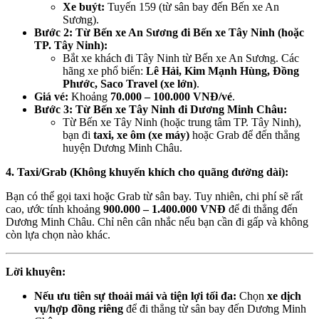
Xe buýt:
Tuyến 159 (từ sân bay đến Bến xe An
Sương).
Bước 2: Từ Bến xe An Sương đi Bến xe Tây Ninh (hoặc
TP. Tây Ninh):
Bắt xe khách đi Tây Ninh từ Bến xe An Sương. Các
hãng xe phổ biến:
Lê Hải, Kim Mạnh Hùng, Đồng
Phước, Saco Travel (xe lớn)
.
Giá vé:
Khoảng
70.000 – 100.000 VNĐ/vé
.
Bước 3: Từ Bến xe Tây Ninh đi Dương Minh Châu:
Từ Bến xe Tây Ninh (hoặc trung tâm TP. Tây Ninh),
bạn đi
taxi, xe ôm (xe máy)
hoặc Grab để đến thẳng
huyện Dương Minh Châu.
4. Taxi/Grab (Không khuyến khích cho quãng đường dài):
Bạn có thể gọi taxi hoặc Grab từ sân bay. Tuy nhiên, chi phí sẽ rất
cao, ước tính khoảng
900.000 – 1.400.000 VNĐ
để đi thẳng đến
Dương Minh Châu. Chỉ nên cân nhắc nếu bạn cần đi gấp và không
còn lựa chọn nào khác.
Lời khuyên:
Nếu ưu tiên sự thoải mái và tiện lợi tối đa:
Chọn
xe dịch
vụ/hợp đồng riêng
để đi thẳng từ sân bay đến Dương Minh