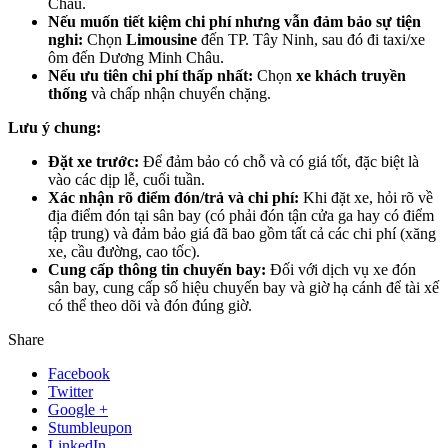
Châu.
Nếu muốn tiết kiệm chi phí nhưng vẫn đảm bảo sự tiện
nghi:
Chọn
Limousine
đến TP. Tây Ninh, sau đó đi taxi/xe
ôm đến Dương Minh Châu.
Nếu ưu tiên chi phí thấp nhất:
Chọn
xe khách truyền
thống
và chấp nhận chuyển chặng.
Lưu ý chung:
Đặt xe trước:
Để đảm bảo có chỗ và có giá tốt, đặc biệt là
vào các dịp lễ, cuối tuần.
Xác nhận rõ điểm đón/trả và chi phí:
Khi đặt xe, hỏi rõ về
địa điểm đón tại sân bay (có phải đón tận cửa ga hay có điểm
tập trung) và đảm bảo giá đã bao gồm tất cả các chi phí (xăng
xe, cầu đường, cao tốc).
Cung cấp thông tin chuyến bay:
Đối với dịch vụ xe đón
sân bay, cung cấp số hiệu chuyến bay và giờ hạ cánh để tài xế
có thể theo dõi và đón đúng giờ.
Share
Facebook
Twitter
Google +
Stumbleupon
LinkedIn