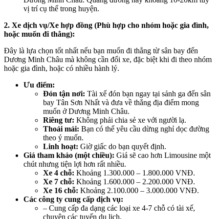
vị trí cụ thể trong huyện.
2. Xe dịch vụ/Xe hợp đồng (Phù hợp cho nhóm hoặc gia đình,
hoặc muốn đi thẳng):
Đây là lựa chọn tốt nhất nếu bạn muốn đi thẳng từ sân bay đến
Dương Minh Châu mà không cần đổi xe, đặc biệt khi đi theo nhóm
hoặc gia đình, hoặc có nhiều hành lý.
Ưu điểm:
Đón tận nơi:
Tài xế đón bạn ngay tại sảnh ga đến sân
bay Tân Sơn Nhất và đưa về thẳng địa điểm mong
muốn ở Dương Minh Châu.
Riêng tư:
Không phải chia sẻ xe với người lạ.
Thoải mái:
Bạn có thể yêu cầu dừng nghỉ dọc đường
theo ý muốn.
Linh hoạt:
Giờ giấc do bạn quyết định.
Giá tham khảo (một chiều):
Giá sẽ cao hơn Limousine một
chút nhưng tiện lợi hơn rất nhiều.
Xe 4 chỗ:
Khoảng 1.300.000 – 1.800.000 VNĐ.
Xe 7 chỗ:
Khoảng 1.600.000 – 2.200.000 VNĐ.
Xe 16 chỗ:
Khoảng 2.100.000 – 3.000.000 VNĐ.
Các công ty cung cấp dịch vụ:
– Cung cấp đa dạng các loại xe 4-7 chỗ có tài xế,
chuyên các tuyến du lịch.