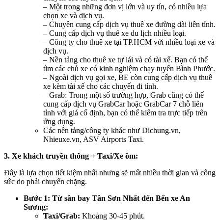
– Một trong những đơn vị lớn và uy tín, có nhiều lựa
chọn xe và dịch vụ.
– Chuyên cung cấp dịch vụ thuê xe đường dài liên tỉnh.
– Cung cấp dịch vụ thuê xe du lịch nhiều loại.
– Công ty cho thuê xe tại TP.HCM với nhiều loại xe và
dịch vụ.
– Nền tảng cho thuê xe tự lái và có tài xế. Bạn có thể
tìm các chủ xe có kinh nghiệm chạy tuyến Bình Phước.
– Ngoài dịch vụ gọi xe, BE còn cung cấp dịch vụ thuê
xe kèm tài xế cho các chuyến đi tỉnh.
– Grab: Trong một số trường hợp, Grab cũng có thể
cung cấp dịch vụ GrabCar hoặc GrabCar 7 chỗ liên
tỉnh với giá cố định, bạn có thể kiểm tra trực tiếp trên
ứng dụng.
Các nền tảng/công ty khác như Dichung.vn,
Nhieuxe.vn, ASV Airports Taxi.
3. Xe khách truyền thống + Taxi/Xe ôm:
Đây là lựa chọn tiết kiệm nhất nhưng sẽ mất nhiều thời gian và công
sức do phải chuyển chặng.
Bước 1: Từ sân bay Tân Sơn Nhất đến Bến xe An
Sương:
Taxi/Grab:
Khoảng 30-45 phút.