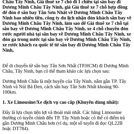
Châu Tây Ninh, Giá thuê xe 7 chỗ đi 1 chiều tại sân bay đi
Dương Minh Châu Tây Ninh, giá Giá thuê xe 7 chỗ hợp đồng
để đón ở sân bay Tân Sơn Nhất về Dương Minh Châu Tây
Ninh bao nhiêu tiền, công ty du lịch nhận đón khách sân bay về
Dương Minh Châu Tây Ninh, làm sao để Giá thuê xe 7 chỗ tại
sân bay về Dương Minh Châu Tây Ninh, xe 4 chỗ chuyên đón
rước người nhà tại sân bay về Dương Minh Châu Tây Ninh, xe
đón ga trong nước tại sân bay về Dương Minh Châu Tây Ninh,
xe rước khách ra quốc tế từ sân bay đi Dương Minh Châu Tây
Ninh,
Để di chuyển từ sân bay Tân Sơn Nhất (TP.HCM) đi Dương Minh
Châu, Tây Ninh, bạn có thể tham khảo các lựa chọn sau:
Dương Minh Châu là một huyện của Tây Ninh, nằm gần TP. Tây
Ninh và Núi Bà Đen, cách sân bay Tân Sơn Nhất khoảng 90-
100km.
1. Xe Limousine/Xe dịch vụ cao cấp (Khuyên dùng nhất):
Đây là lựa chọn tiện lợi và thoải mái nhất. Các hãng Limousine
thường có tuyến chính đến TP. Tây Ninh hoặc có thể có điểm trả
gần Dương Minh Châu hơn (ví dụ, một số tuyến đi dọc QL22B
hoặc DT784).