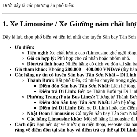
Dưới đây là các phương án phổ biến:
1. Xe Limousine / Xe Giường nằm chất lư
Đây là lựa chọn phổ biến và tiện lợi nhất cho tuyến Sân bay Tân Sơn
Ưu điểm:
Tiện nghi:
Xe chất lượng cao (Limousine ghế ngồi rộng r
Giá cả hợp lý:
Phù hợp cho cá nhân hoặc nhóm nhỏ.
Đón/trả linh hoạt:
Nhiều hãng có dịch vụ đón tại sân ba
Giá tham khảo:
Khoảng
280.000 – 400.000 VNĐ/vé
(tùy hãn
Các hãng uy tín có tuyến Sân bay Tân Sơn Nhất – Di Linh
Thành Bưởi:
Rất phổ biến, có nhiều chuyến trong ngày
Điểm đón Sân bay Tân Sơn Nhất:
Liên hệ tổng
Điểm trả Di Linh:
Bến xe Thành Bưởi tại Di Linh
Phương Trang (Futa Bus Lines):
Tương tự Thành Bưởi,
Điểm đón Sân bay Tân Sơn Nhất:
Liên hệ tổng
Điểm trả Di Linh:
Bến xe Di Linh hoặc các điểm
Nhật Đoan Limousine:
Có tuyến Sân bay Tân Sơn Nhất 
Các hãng Limousine khác:
Một số hãng Limousine đi Đà
Cách đặt:
Bạn nên đặt vé trước qua điện thoại, website của h
ràng về điểm đón tại sân bay và điểm trả cụ thể tại Di Linh