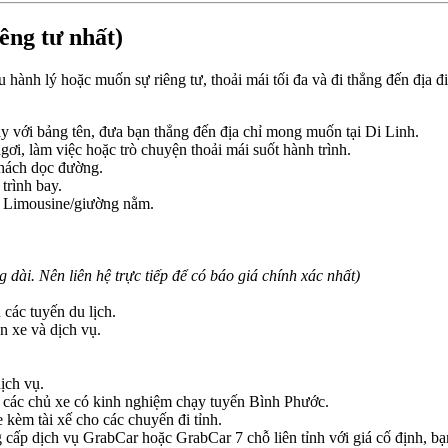
iêng tư nhất)
u hành lý hoặc muốn sự riêng tư, thoải mái tối đa và đi thẳng đến địa
ay với bảng tên, đưa bạn thẳng đến địa chỉ mong muốn tại Di Linh.
gơi, làm việc hoặc trò chuyện thoải mái suốt hành trình.
hách dọc đường.
trình bay.
e Limousine/giường nằm.
dài. Nên liên hệ trực tiếp để có báo giá chính xác nhất)
 các tuyến du lịch.
n xe và dịch vụ.
ịch vụ.
tìm các chủ xe có kinh nghiệm chạy tuyến Bình Phước.
 kèm tài xế cho các chuyến đi tỉnh.
cấp dịch vụ GrabCar hoặc GrabCar 7 chỗ liên tỉnh với giá cố định, bạn 