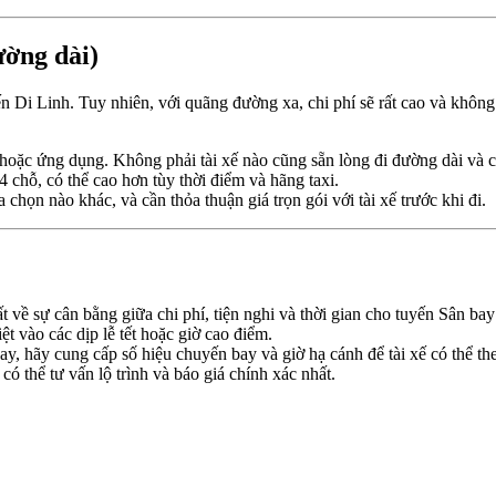
ường dài)
ến Di Linh. Tuy nhiên, với quãng đường xa, chi phí sẽ rất cao và không
hoặc ứng dụng. Không phải tài xế nào cũng sẵn lòng đi đường dài và c
 chỗ, có thể cao hơn tùy thời điểm và hãng taxi.
họn nào khác, và cần thỏa thuận giá trọn gói với tài xế trước khi đi.
 về sự cân bằng giữa chi phí, tiện nghi và thời gian cho tuyến Sân ba
ệt vào các dịp lễ tết hoặc giờ cao điểm.
y, hãy cung cấp số hiệu chuyến bay và giờ hạ cánh để tài xế có thể t
có thể tư vấn lộ trình và báo giá chính xác nhất.