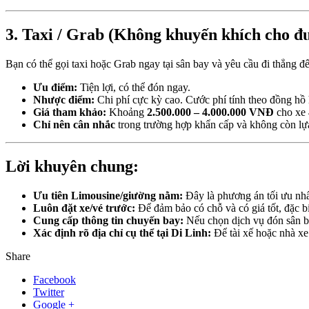
3. Taxi / Grab (Không khuyến khích cho đ
Bạn có thể gọi taxi hoặc Grab ngay tại sân bay và yêu cầu đi thẳng đ
Ưu điểm:
Tiện lợi, có thể đón ngay.
Nhược điểm:
Chi phí cực kỳ cao. Cước phí tính theo đồng hồ 
Giá tham khảo:
Khoảng
2.500.000 – 4.000.000 VNĐ
cho xe 4
Chỉ nên cân nhắc
trong trường hợp khẩn cấp và không còn lựa c
Lời khuyên chung:
Ưu tiên Limousine/giường nằm:
Đây là phương án tối ưu nhất
Luôn đặt xe/vé trước:
Để đảm bảo có chỗ và có giá tốt, đặc bi
Cung cấp thông tin chuyến bay:
Nếu chọn dịch vụ đón sân ba
Xác định rõ địa chỉ cụ thể tại Di Linh:
Để tài xế hoặc nhà xe 
Share
Facebook
Twitter
Google +