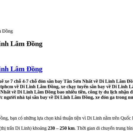
âm Đồng
Linh Lâm Đồng
Linh Lâm Đồng
ê xe 7 chỗ 4-7 chỗ đón sân bay Tân Sơn Nhất về Di Linh Lâm Đồ
ay tphcm về Di Linh Lâm Đồng, xe chạy tuyến sân bay về Di Linh Lâ
 Nhất về Di Linh Lâm Đồng bao nhiêu tiền, công ty du lịch nhận 
ớc người nhà tại sân bay về Di Linh Lâm Đồng, xe đón ga trong nư
ng, bạn có những lựa chọn khá thuận tiện vì Di Linh nằm trên Quốc
thị trấn Di Linh) khoảng
230 – 250 km
. Thời gian di chuyển trung b