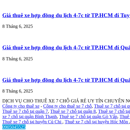
Giá thuê xe hợp đồng du lịch 4-7c từ TP.HCM đi T
8 Tháng 6, 2025
Giá thuê xe hợp đồng du lịch 4-7c từ TP.HCM đi Q
8 Tháng 6, 2025
Giá thuê xe hợp đồng du lịch 4-7c từ TP.HCM đi Q
8 Tháng 6, 2025
DỊCH VỤ CHO THUÊ XE 7 CHỖ GIÁ RẺ UY TÍN CHUYÊN N
Công ty cho thuê xe
-
Công ty cho thuê xe 7 chỗ
,
Thuê xe 7 chỗ tại 
Thuê xe 7 chỗ tại quận 7
,
Thuê xe 7 chỗ tại quận 8
,
Thuê xe 7 chỗ tạ
xe 7 chỗ tại quận Bình Thạnh
,
Thuê xe 7 chỗ tại quận Gò Vấp
,
Thuê 
Thuê xe 7 chỗ tại huyện Củ Chi
,
Thuê xe 7 chỗ tại huyện Hóc Môn
0905045525