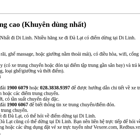
ợng cao (Khuyên dùng nhất)
 Nhất đi Di Linh. Nhiều hãng xe đi Đà Lạt có điểm dừng tại Di Linh.
ãi, ghế massage, hoặc giường nằm thoải mái), có điều hòa, wifi, cổng
y (có xe trung chuyển hoặc đón tại điểm tập trung gần sân bay) và trả
g, loại ghế/giường và thời điểm).
:
.
 đài
1900 6079
hoặc
028.3838.9397
để được hướng dẫn chi tiết về xe t
 hoặc các điểm trung chuyển.
 có tần suất chuyến dày đặc.
 đài
1900 6067
để biết thông tin xe trung chuyển/điểm đón.
 trung chuyển.
đi Đà Lạt, có thể hỏi về điểm dừng tại Di Linh.
 Lạt cũng có thể dừng tại Di Linh. Bạn nên liên hệ trực tiếp để hỏi v
ãng hoặc các ứng dụng đặt vé xe trực tuyến như Vexere.com, Redbus.vn 
.