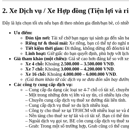
2. Xe Dịch vụ / Xe Hợp đồng (Tiện lợi và r
Đây là lựa chọn tối ưu nếu bạn đi theo nhóm gia đình/bạn bè, có nhiề
Ưu điểm:
Đón tận nơi:
Tài xế chờ bạn ngay tại sảnh ga đến sân b
Riêng tư & thoải mái:
Xe riêng, bạn có thể tự do nghỉ n
Tiết kiệm thời gian:
Đi thẳng, không dừng đỗ đón/trả k
Linh hoạt:
Giờ giấc do bạn quyết định, phù hợp với lịch 
Giá tham khảo (một chiều):
Giá sẽ cao hơn đáng kể so với x
Xe 4 chỗ:
Khoảng
2.500.000 – 3.500.000 VNĐ
.
Xe 7 chỗ:
Khoảng
3.000.000 – 4.200.000 VNĐ
.
Xe 16 chỗ:
Khoảng
4.000.000 – 6.000.000 VNĐ
.
(Giá tham khảo từ các dịch vụ xe đưa đón sân bay đường 
Các công ty cung cấp dịch vụ:
– Cung cấp đa dạng các loại xe 4-7 chỗ có tài xế, chuyên
– Một trong những đơn vị lớn và uy tín, có nhiều lựa chọ
– Chuyên cung cấp dịch vụ thuê xe đường dài liên tỉnh.
– Cung cấp dịch vụ thuê xe du lịch nhiều loại.
– Công ty cho thuê xe tại TP.HCM với nhiều loại xe và d
– Nền tảng cho thuê xe tự lái và có tài xế. Bạn có thể 
– Ngoài dịch vụ gọi xe, BE còn cung cấp dịch vụ thuê xe
– Grab: Trong một số trường hợp, Grab cũng có thể cung 