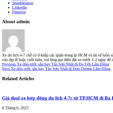
Stumbleupon
LinkedIn
Pinterest
About admin
Xe du lịch 4-7 chỗ có ở khắp các quận trong tp HCM và tài xế luôn s
vào dịp lễ hoặc cuối tuần, vui lòng gọi điện đặt xe trước 1-2 ngày đ
Previous
Xe đón rước sân bay Tân Sơn Nhất đi Đạ Tẻh Lâm Đồng
Next
Xe đón rước sân bay Tân Sơn Nhất đi Đơn Dương Lâm Đồng
Related Articles
Giá thuê xe hợp đồng du lịch 4-7c từ TP.HCM đi B
8 Tháng 6, 2025