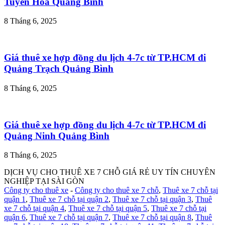
Tuyên Hóa Quảng Bình
8 Tháng 6, 2025
Giá thuê xe hợp đồng du lịch 4-7c từ TP.HCM đi
Quảng Trạch Quảng Bình
8 Tháng 6, 2025
Giá thuê xe hợp đồng du lịch 4-7c từ TP.HCM đi
Quảng Ninh Quảng Bình
8 Tháng 6, 2025
DỊCH VỤ CHO THUÊ XE 7 CHỖ GIÁ RẺ UY TÍN CHUYÊN
NGHIỆP TẠI SÀI GÒN
Công ty cho thuê xe
-
Công ty cho thuê xe 7 chỗ
,
Thuê xe 7 chỗ tại
quận 1
,
Thuê xe 7 chỗ tại quận 2
,
Thuê xe 7 chỗ tại quận 3
,
Thuê
xe 7 chỗ tại quận 4
,
Thuê xe 7 chỗ tại quận 5
,
Thuê xe 7 chỗ tại
quận 6
,
Thuê xe 7 chỗ tại quận 7
,
Thuê xe 7 chỗ tại quận 8
,
Thuê