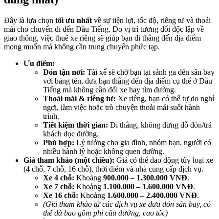
Đây là lựa chọn
tối ưu nhất
về sự tiện lợi, tốc độ, riêng tư và thoải
mái cho chuyến đi đến Dầu Tiếng. Do vị trí tương đối độc lập về
giao thông, việc thuê xe riêng sẽ giúp bạn đi thẳng đến địa điểm
mong muốn mà không cần trung chuyển phức tạp.
Ưu điểm:
Đón tận nơi:
Tài xế sẽ chờ bạn tại sảnh ga đến sân bay
với bảng tên, đưa bạn thẳng đến địa điểm cụ thể ở Dầu
Tiếng mà không cần đổi xe hay tìm đường.
Thoải mái & riêng tư:
Xe riêng, bạn có thể tự do nghỉ
ngơi, làm việc hoặc trò chuyện thoải mái suốt hành
trình.
Tiết kiệm thời gian:
Đi thẳng, không dừng đỗ đón/trả
khách dọc đường.
Phù hợp:
Lý tưởng cho gia đình, nhóm bạn, người có
nhiều hành lý hoặc không quen đường.
Giá tham khảo (một chiều):
Giá có thể dao động tùy loại xe
(4 chỗ, 7 chỗ, 16 chỗ), thời điểm và nhà cung cấp dịch vụ.
Xe 4 chỗ:
Khoảng
900.000 – 1.300.000 VNĐ
.
Xe 7 chỗ:
Khoảng
1.100.000 – 1.600.000 VNĐ
.
Xe 16 chỗ:
Khoảng
1.600.000 – 2.400.000 VNĐ
.
(Giá tham khảo từ các dịch vụ xe đưa đón sân bay, có
thể đã bao gồm phí cầu đường, cao tốc)