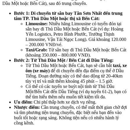
Dầu Một hoặc Bến Cát), sau đó trung chuyển.
Bước 1: Di chuyển từ sân bay Tân Sơn Nhất đến trung
tâm TP. Thủ Dầu Một hoặc thị xã Bến Cát:
Limousine:
Nhiều hãng Limousine có tuyến đón tại
sân bay đi Thủ Dầu Một hoặc Bến Cát (ví dụ: Hoàng
Yến Logistics, Petro Bình Phước, Trường Thịnh
Limousine, Vận Tải Ngọc Long). Giá khoảng 120.000
– 200.000 VNĐ/vé.
Taxi/Grab:
Từ sân bay đi Thủ Dầu Một hoặc Bến Cát
(khoảng 350.000 – 800.000 VNĐ).
Bước 2: Từ Thủ Dầu Một / Bến Cát đi Dầu Tiếng:
Từ Thủ Dầu Một hoặc Bến Cát, bạn sẽ cần bắt
taxi, xe
ôm (xe máy)
để di chuyển đến địa điểm cụ thể ở Dầu
Tiếng. Đoạn đường này có thể dao động từ 20-40km
tùy vị trí và mất thêm khoảng 45 phút – 1.5 giờ.
Có thể có các tuyến xe buýt nội tỉnh từ Thủ Dầu
Một/Bến Cát đến Dầu Tiếng (ví dụ tuyến 61-2), bạn có
thể tìm hiểu thêm nếu muốn tiết kiệm tối đa.
Ưu điểm:
Chi phí thấp hơn xe dịch vụ riêng.
Nhược điểm:
Cần trung chuyển, có thể mất thời gian chờ đợi
và tìm phương tiện trung chuyển, đặc biệt nếu bạn đến vào
buổi tối hoặc rạng sáng. Không tiện nếu có nhiều hành lý
cồng kềnh.