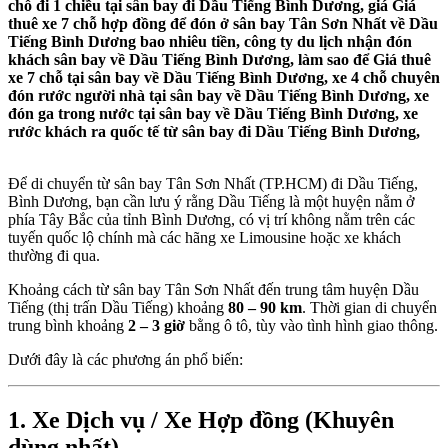
chỗ đi 1 chiều tại sân bay đi Dầu Tiếng Bình Dương, giá Giá
thuê xe 7 chỗ hợp đồng để đón ở sân bay Tân Sơn Nhất về Dầu
Tiếng Bình Dương bao nhiêu tiền, công ty du lịch nhận đón
khách sân bay về Dầu Tiếng Bình Dương, làm sao để Giá thuê
xe 7 chỗ tại sân bay về Dầu Tiếng Bình Dương, xe 4 chỗ chuyên
đón rước người nhà tại sân bay về Dầu Tiếng Bình Dương, xe
đón ga trong nước tại sân bay về Dầu Tiếng Bình Dương, xe
rước khách ra quốc tế từ sân bay đi Dầu Tiếng Bình Dương,
Để di chuyển từ sân bay Tân Sơn Nhất (TP.HCM) đi Dầu Tiếng,
Bình Dương, bạn cần lưu ý rằng Dầu Tiếng là một huyện nằm ở
phía Tây Bắc của tỉnh Bình Dương, có vị trí không nằm trên các
tuyến quốc lộ chính mà các hãng xe Limousine hoặc xe khách
thường đi qua.
Khoảng cách từ sân bay Tân Sơn Nhất đến trung tâm huyện Dầu
Tiếng (thị trấn Dầu Tiếng) khoảng
80 – 90 km
. Thời gian di chuyển
trung bình khoảng
2 – 3 giờ
bằng ô tô, tùy vào tình hình giao thông.
Dưới đây là các phương án phổ biến:
1. Xe Dịch vụ / Xe Hợp đồng (Khuyên
dùng nhất)