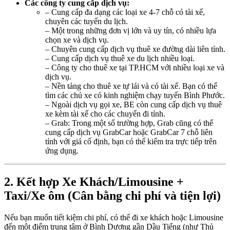
Các công ty cung cấp dịch vụ:
– Cung cấp đa dạng các loại xe 4-7 chỗ có tài xế,
chuyên các tuyến du lịch.
– Một trong những đơn vị lớn và uy tín, có nhiều lựa
chọn xe và dịch vụ.
– Chuyên cung cấp dịch vụ thuê xe đường dài liên tỉnh.
– Cung cấp dịch vụ thuê xe du lịch nhiều loại.
– Công ty cho thuê xe tại TP.HCM với nhiều loại xe và
dịch vụ.
– Nền tảng cho thuê xe tự lái và có tài xế. Bạn có thể
tìm các chủ xe có kinh nghiệm chạy tuyến Bình Phước.
– Ngoài dịch vụ gọi xe, BE còn cung cấp dịch vụ thuê
xe kèm tài xế cho các chuyến đi tỉnh.
– Grab: Trong một số trường hợp, Grab cũng có thể
cung cấp dịch vụ GrabCar hoặc GrabCar 7 chỗ liên
tỉnh với giá cố định, bạn có thể kiểm tra trực tiếp trên
ứng dụng.
2. Kết hợp Xe Khách/Limousine +
Taxi/Xe ôm (Cân bằng chi phí và tiện lợi)
Nếu bạn muốn tiết kiệm chi phí, có thể đi xe khách hoặc Limousine
đến một điểm trung tâm ở Bình Dương gần Dầu Tiếng (như Thủ