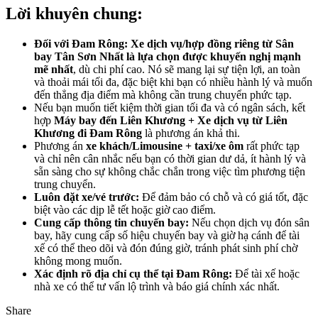
Lời khuyên chung:
Đối với Đam Rông:
Xe dịch vụ/hợp đồng riêng từ Sân
bay Tân Sơn Nhất là lựa chọn được khuyến nghị mạnh
mẽ nhất
, dù chi phí cao. Nó sẽ mang lại sự tiện lợi, an toàn
và thoải mái tối đa, đặc biệt khi bạn có nhiều hành lý và muốn
đến thẳng địa điểm mà không cần trung chuyển phức tạp.
Nếu bạn muốn tiết kiệm thời gian tối đa và có ngân sách, kết
hợp
Máy bay đến Liên Khương + Xe dịch vụ từ Liên
Khương đi Đam Rông
là phương án khả thi.
Phương án
xe khách/Limousine + taxi/xe ôm
rất phức tạp
và chỉ nên cân nhắc nếu bạn có thời gian dư dả, ít hành lý và
sẵn sàng cho sự không chắc chắn trong việc tìm phương tiện
trung chuyển.
Luôn đặt xe/vé trước:
Để đảm bảo có chỗ và có giá tốt, đặc
biệt vào các dịp lễ tết hoặc giờ cao điểm.
Cung cấp thông tin chuyến bay:
Nếu chọn dịch vụ đón sân
bay, hãy cung cấp số hiệu chuyến bay và giờ hạ cánh để tài
xế có thể theo dõi và đón đúng giờ, tránh phát sinh phí chờ
không mong muốn.
Xác định rõ địa chỉ cụ thể tại Đam Rông:
Để tài xế hoặc
nhà xe có thể tư vấn lộ trình và báo giá chính xác nhất.
Share