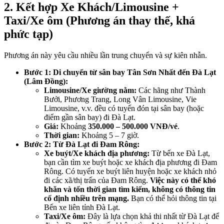
2. Kết hợp Xe Khách/Limousine +
Taxi/Xe ôm (Phương án thay thế, khá
phức tạp)
Phương án này yêu cầu nhiều lần trung chuyển và sự kiên nhẫn.
Bước 1: Di chuyển từ sân bay Tân Sơn Nhất đến Đà Lạt
(Lâm Đồng):
Limousine/Xe giường nằm:
Các hãng như Thành
Bưởi, Phương Trang, Long Vân Limousine, Vie
Limousine, v.v. đều có tuyến đón tại sân bay (hoặc
điểm gần sân bay) đi Đà Lạt.
Giá:
Khoảng
350.000 – 500.000 VNĐ/vé
.
Thời gian:
Khoảng 5 – 7 giờ.
Bước 2: Từ Đà Lạt đi Đam Rông:
Xe buýt/Xe khách địa phương:
Từ bến xe Đà Lạt,
bạn cần tìm xe buýt hoặc xe khách địa phương đi Đam
Rông. Có tuyến xe buýt liên huyện hoặc xe khách nhỏ
đi các xã/thị trấn của Đam Rông.
Việc này có thể khó
khăn và tốn thời gian tìm kiếm, không có thông tin
cố định nhiều trên mạng.
Bạn có thể hỏi thông tin tại
Bến xe liên tỉnh Đà Lạt.
Taxi/Xe ôm:
Đây là lựa chọn khả thi nhất từ Đà Lạt để