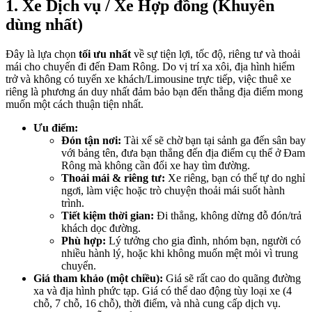
1. Xe Dịch vụ / Xe Hợp đồng (Khuyên
dùng nhất)
Đây là lựa chọn
tối ưu nhất
về sự tiện lợi, tốc độ, riêng tư và thoải
mái cho chuyến đi đến Đam Rông. Do vị trí xa xôi, địa hình hiểm
trở và không có tuyến xe khách/Limousine trực tiếp, việc thuê xe
riêng là phương án duy nhất đảm bảo bạn đến thẳng địa điểm mong
muốn một cách thuận tiện nhất.
Ưu điểm:
Đón tận nơi:
Tài xế sẽ chờ bạn tại sảnh ga đến sân bay
với bảng tên, đưa bạn thẳng đến địa điểm cụ thể ở Đam
Rông mà không cần đổi xe hay tìm đường.
Thoải mái & riêng tư:
Xe riêng, bạn có thể tự do nghỉ
ngơi, làm việc hoặc trò chuyện thoải mái suốt hành
trình.
Tiết kiệm thời gian:
Đi thẳng, không dừng đỗ đón/trả
khách dọc đường.
Phù hợp:
Lý tưởng cho gia đình, nhóm bạn, người có
nhiều hành lý, hoặc khi không muốn mệt mỏi vì trung
chuyển.
Giá tham khảo (một chiều):
Giá sẽ rất cao do quãng đường
xa và địa hình phức tạp. Giá có thể dao động tùy loại xe (4
chỗ, 7 chỗ, 16 chỗ), thời điểm, và nhà cung cấp dịch vụ.