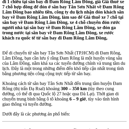
đi 1 chiều tại sân bay đi Đam Rông Lâm Đồng, giá Giá thuê xe
7 chỗ hợp đồng để đón ở sân bay Tân Sơn Nhất về Đam Rông
Lâm Đồng bao nhiêu tiền, công ty du lịch nhận đón khách sân
bay về Đam Rông Lâm Đồng, làm sao để Giá thuê xe 7 chỗ tại
sân bay về Đam Rông Lâm Đồng, xe 4 chỗ chuyên đón rước
người nhà tại sân bay về Đam Rông Lâm Đồng, xe đón ga
trong nước tại sân bay về Đam Rông Lâm Đồng, xe rước
khách ra quốc tế từ sân bay đi Đam Rông Lâm Đồng,
Để di chuyển từ sân bay Tân Sơn Nhất (TP.HCM) đi Đam Rông,
Lâm Đồng, bạn cần lưu ý rằng Đam Rông là một huyện vùng sâu
của Lâm Đồng, nằm khá xa các tuyến đường chính và trung tâm du
lịch. Đây là một trong những điểm đến khó tiếp cận nhất trong tỉnh
bằng phương tiện công cộng trực tiếp từ sân bay.
Khoảng cách từ sân bay Tân Sơn Nhất đến trung tâm huyện Đam
Rông (thị trấn Đạ Rsal) khoảng
300 – 350 km
(tùy theo cung
đường, có thể đi qua Quốc lộ 27 hoặc qua Đà Lạt). Thời gian di
chuyển trung bình bằng ô tô khoảng
6 – 9 giờ
, tùy vào tình hình
giao thông và tuyến đường.
Dưới đây là các phương án phổ biến: