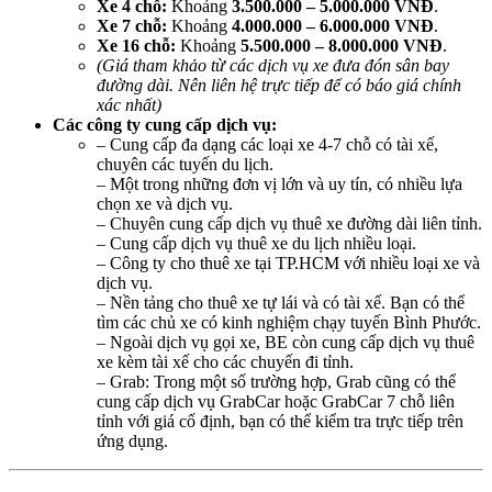
Xe 4 chỗ:
Khoảng
3.500.000 – 5.000.000 VNĐ
.
Xe 7 chỗ:
Khoảng
4.000.000 – 6.000.000 VNĐ
.
Xe 16 chỗ:
Khoảng
5.500.000 – 8.000.000 VNĐ
.
(Giá tham khảo từ các dịch vụ xe đưa đón sân bay
đường dài. Nên liên hệ trực tiếp để có báo giá chính
xác nhất)
Các công ty cung cấp dịch vụ:
– Cung cấp đa dạng các loại xe 4-7 chỗ có tài xế,
chuyên các tuyến du lịch.
– Một trong những đơn vị lớn và uy tín, có nhiều lựa
chọn xe và dịch vụ.
– Chuyên cung cấp dịch vụ thuê xe đường dài liên tỉnh.
– Cung cấp dịch vụ thuê xe du lịch nhiều loại.
– Công ty cho thuê xe tại TP.HCM với nhiều loại xe và
dịch vụ.
– Nền tảng cho thuê xe tự lái và có tài xế. Bạn có thể
tìm các chủ xe có kinh nghiệm chạy tuyến Bình Phước.
– Ngoài dịch vụ gọi xe, BE còn cung cấp dịch vụ thuê
xe kèm tài xế cho các chuyến đi tỉnh.
– Grab: Trong một số trường hợp, Grab cũng có thể
cung cấp dịch vụ GrabCar hoặc GrabCar 7 chỗ liên
tỉnh với giá cố định, bạn có thể kiểm tra trực tiếp trên
ứng dụng.