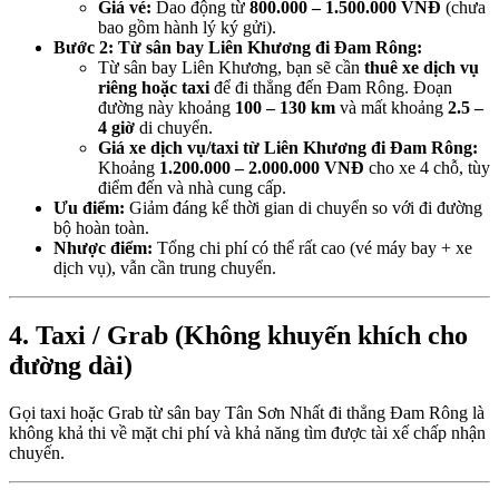
Giá vé:
Dao động từ
800.000 – 1.500.000 VNĐ
(chưa
bao gồm hành lý ký gửi).
Bước 2: Từ sân bay Liên Khương đi Đam Rông:
Từ sân bay Liên Khương, bạn sẽ cần
thuê xe dịch vụ
riêng hoặc taxi
để đi thẳng đến Đam Rông. Đoạn
đường này khoảng
100 – 130 km
và mất khoảng
2.5 –
4 giờ
di chuyển.
Giá xe dịch vụ/taxi từ Liên Khương đi Đam Rông:
Khoảng
1.200.000 – 2.000.000 VNĐ
cho xe 4 chỗ, tùy
điểm đến và nhà cung cấp.
Ưu điểm:
Giảm đáng kể thời gian di chuyển so với đi đường
bộ hoàn toàn.
Nhược điểm:
Tổng chi phí có thể rất cao (vé máy bay + xe
dịch vụ), vẫn cần trung chuyển.
4. Taxi / Grab (Không khuyến khích cho
đường dài)
Gọi taxi hoặc Grab từ sân bay Tân Sơn Nhất đi thẳng Đam Rông là
không khả thi về mặt chi phí và khả năng tìm được tài xế chấp nhận
chuyến.