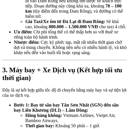
đi vào Đam Rông nếu không tìm được xe khách trực
tiếp. Đoạn đường này cũng khá xa, khoảng
70 – 100
km
(tùy điểm đến trong Đam Rông), và đường có thể
hiểm trở.
Giá Taxi/Xe ôm từ Đà Lạt đi Đam Rông:
Sẽ khá
cao, khoảng
800.000 – 1.500.000 VNĐ
cho taxi 4 chỗ.
Ưu điểm:
Chi phí tổng thể có thể thấp hơn so với thuê xe
riêng toàn bộ hành trình.
Nhược điểm:
Cực kỳ phức tạp, mất rất nhiều thời gian chờ
đợi và trung chuyển. Không tiện nếu có nhiều hành lý, và khó
khăn nếu đến vào buổi tối hoặc rạng sáng.
3. Máy bay + Xe Dịch vụ (Kết hợp tối ưu
thời gian)
Đây là sự kết hợp giữa tốc độ di chuyển bằng máy bay và sự tiện lợi
của xe dịch vụ.
Bước 1: Bay từ sân bay Tân Sơn Nhất (SGN) đến sân
bay Liên Khương (DLI) – Lâm Đồng:
Hãng hàng không:
Vietnam Airlines, Vietjet Air,
Bamboo Airways.
Thời gian bay:
Khoảng 50 phút – 1 giờ.