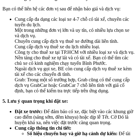
Bạn có thể liên hệ các đơn vị sau để nhận báo giá và dịch vụ:
Cung cấp đa dạng các loại xe 4-7 chỗ có tài xế, chuyên các
tuyến du lịch.
Một trong những đơn vị lớn và uy tín, có nhiều lựa chọn xe
và dịch vụ.
Chuyên cung cấp dịch vụ thuê xe đường dài liên tỉnh.
Cung cấp dịch vụ thuê xe du lịch nhiều loại.
Công ty cho thuê xe tại TP.HCM với nhiều loại xe và dịch vụ.
Nền tảng cho thuê xe tự lái và có tài xế. Bạn có thể tìm các
chủ xe có kinh nghiệm chạy tuyến Bình Phước.
Ngoài dịch vụ gọi xe, BE còn cung cấp dịch vụ thuê xe kèm
tài xế cho các chuyến đi tỉnh.
Grab: Trong một số trường hợp, Grab cũng có thể cung cấp
dịch vụ GrabCar hoặc GrabCar 7 chỗ liên tỉnh với giá cố
định, bạn có thể kiểm tra trực tiếp trên ứng dụng.
5. Lưu ý quan trọng khi đặt xe:
Đặt xe trước:
Để đảm bảo có xe, đặc biệt vào các khung giờ
cao điểm (sáng sớm, đêm khuya) hoặc dịp lễ Tết. Cờ Đỏ là
huyện khá xa, nên việc đặt trước càng quan trọng.
Cung cấp thông tin chi tiết:
Số hiệu chuyến bay và giờ hạ cánh dự kiến:
Để tài