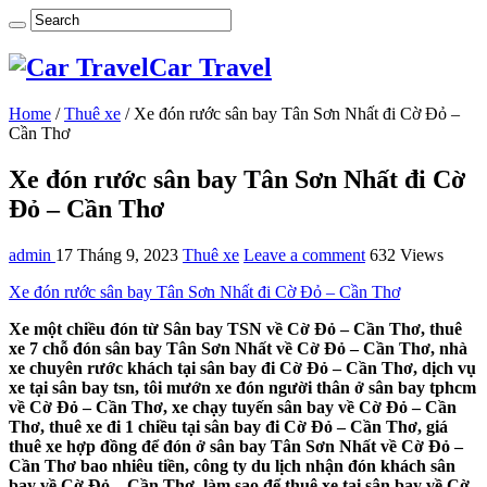
Car Travel
Home
/
Thuê xe
/
Xe đón rước sân bay Tân Sơn Nhất đi Cờ Đỏ –
Cần Thơ
Xe đón rước sân bay Tân Sơn Nhất đi Cờ
Đỏ – Cần Thơ
admin
17 Tháng 9, 2023
Thuê xe
Leave a comment
632 Views
Xe đón rước sân bay Tân Sơn Nhất đi Cờ Đỏ – Cần Thơ
Xe một chiều đón từ Sân bay TSN về Cờ Đỏ – Cần Thơ, thuê
xe 7 chỗ đón sân bay Tân Sơn Nhất về Cờ Đỏ – Cần Thơ, nhà
xe chuyên rước khách tại sân bay đi Cờ Đỏ – Cần Thơ, dịch vụ
xe tại sân bay tsn, tôi mướn xe đón người thân ở sân bay tphcm
về Cờ Đỏ – Cần Thơ, xe chạy tuyến sân bay về Cờ Đỏ – Cần
Thơ, thuê xe đi 1 chiều tại sân bay đi Cờ Đỏ – Cần Thơ, giá
thuê xe hợp đồng để đón ở sân bay Tân Sơn Nhất về Cờ Đỏ –
Cần Thơ bao nhiêu tiền, công ty du lịch nhận đón khách sân
bay về Cờ Đỏ – Cần Thơ, làm sao để thuê xe tại sân bay về Cờ