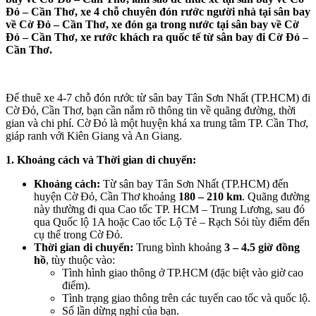
Đỏ – Cần Thơ, xe 4 chỗ chuyên đón rước người nhà tại sân bay
về Cờ Đỏ – Cần Thơ, xe đón ga trong nước tại sân bay về Cờ
Đỏ – Cần Thơ, xe rước khách ra quốc tế từ sân bay đi Cờ Đỏ –
Cần Thơ.
Để thuê xe 4-7 chỗ đón rước từ sân bay Tân Sơn Nhất (TP.HCM) đi
Cờ Đỏ, Cần Thơ, bạn cần nắm rõ thông tin về quãng đường, thời
gian và chi phí. Cờ Đỏ là một huyện khá xa trung tâm TP. Cần Thơ,
giáp ranh với Kiên Giang và An Giang.
1. Khoảng cách và Thời gian di chuyển:
Khoảng cách:
Từ sân bay Tân Sơn Nhất (TP.HCM) đến
huyện Cờ Đỏ, Cần Thơ khoảng
180 – 210 km
. Quãng đường
này thường đi qua Cao tốc TP. HCM – Trung Lương, sau đó
qua Quốc lộ 1A hoặc Cao tốc Lộ Tẻ – Rạch Sỏi tùy điểm đến
cụ thể trong Cờ Đỏ.
Thời gian di chuyển:
Trung bình khoảng
3 – 4.5 giờ đồng
hồ
, tùy thuộc vào:
Tình hình giao thông ở TP.HCM (đặc biệt vào giờ cao
điểm).
Tình trạng giao thông trên các tuyến cao tốc và quốc lộ.
Số lần dừng nghỉ của bạn.