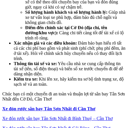
xế có thể theo dõi chuyến bay của bạn và đón đúng
giờ, ngay cả khi có sự chậm trễ.
Số lượng hành khách và số lượng hành lý:
Giúp nhà
xe tư vấn loại xe phù hợp, đảm bảo đủ chỗ ngồi và
không gian chứa đồ.
Điểm đến chính xác tại Cờ Đỏ (địa chỉ, tên
đường/khu vực):
Càng chi tiết càng tốt để tài xế có lộ
trình rõ ràng.
Xác nhận giá và các điều khoản:
Đảm bảo bạn hiểu rõ tất
cả các chi phí bao gồm và phát sinh (phí chờ, phụ phí đêm, ăn
ở tài xế). Hỏi về chính sách hủy chuyến nếu có thay đổi lịch
trình.
Thông tin tài xế và xe:
Yêu cầu nhà xe cung cấp thông tin
tài xế (tên, số điện thoại) và biển số xe trước chuyến đi để dễ
dàng nhận diện.
Kiểm tra xe:
Khi lên xe, hãy kiểm tra sơ bộ tình trạng xe, độ
sạch sẽ và an toàn.
Chúc bạn có một chuyến đi an toàn và thuận lợi từ sân bay Tân Sơn
Nhất đến Cờ Đỏ, Cần Thơ!
Xe đón rước sân bay Tân Sơn Nhất đi Cần Thơ
Xe đón rước sân bay Tân Sơn Nhất đi Bình Thuỷ – Cần Thơ