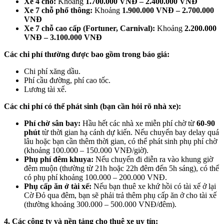
Xe 4 chỗ:
Khoảng
1.700.000 VNĐ – 2.400.000 VNĐ
Xe 7 chỗ phổ thông:
Khoảng
1.900.000 VNĐ – 2.700.000
VNĐ
Xe 7 chỗ cao cấp (Fortuner, Carnival):
Khoảng
2.200.000
VNĐ – 3.100.000 VNĐ
Các chi phí thường được bao gồm trong báo giá:
Chi phí xăng dầu.
Phí cầu đường, phí cao tốc.
Lương tài xế.
Các chi phí có thể phát sinh (bạn cần hỏi rõ nhà xe):
Phí chờ sân bay:
Hầu hết các nhà xe miễn phí chờ từ
60-90
phút
từ thời gian hạ cánh dự kiến. Nếu chuyến bay delay quá
lâu hoặc bạn cần thêm thời gian, có thể phát sinh phụ phí chờ
(khoảng 100.000 – 150.000 VNĐ/giờ).
Phụ phí đêm khuya:
Nếu chuyến đi diễn ra vào khung giờ
đêm muộn (thường từ 21h hoặc 22h đêm đến 5h sáng), có thể
có phụ phí khoảng 100.000 – 200.000 VNĐ.
Phụ cấp ăn ở tài xế:
Nếu bạn thuê xe khứ hồi có tài xế ở lại
Cờ Đỏ qua đêm, bạn sẽ phải trả thêm phụ cấp ăn ở cho tài xế
(thường khoảng 300.000 – 500.000 VNĐ/đêm).
4. Các công ty và nền tảng cho thuê xe uy tín: