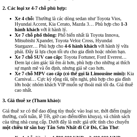
2. Các loại xe 4-7 chỗ phù hợp:
Xe 4 chỗ:
Thường là các dòng sedan như Toyota Vios,
Hyundai Accent, Kia Cerato, Mazda 3… Phù hợp cho
1-3
hành khách
với ít hành lý.
Xe 7 chỗ phổ thông:
Phổ biến nhất là Toyota Innova,
Mitsubishi Xpander, Toyota Veloz Cross, Hyundai
Stargazer… Phù hợp cho
4-6 hành khách
với hành lý vừa
phải. Đây là lựa chọn tối ưu cho gia đình hoặc nhóm bạn.
Xe 7 chỗ SUV cao cấp:
Toyota Fortuner, Ford Everest…
Đem lại cảm giác lái êm ái hơn, phù hợp cho những ai thích
sự mạnh mẽ và ổn định, nhưng giá sẽ cao hơn.
Xe 7 chỗ MPV cao cấp (có thể gọi là Limousine mini):
Kia
Carnival… Cực kỳ rộng rãi, tiện nghi, phù hợp cho gia đình
lớn hoặc nhóm khách VIP muốn sự thoải mái tối đa. Giá thuê
cao nhất.
3. Giá thuê xe (Tham khảo):
Giá thuê xe có thể dao động tùy thuộc vào loại xe, thời điểm (ngày
thường, cuối tuần, lễ Tết, giờ cao điểm/đêm khuya), và chính sách
của từng nhà cung cấp. Dưới đây là mức giá ước tính cho chuyến
một chiều từ sân bay Tân Sơn Nhất đi Cờ Đỏ, Cần Thơ
: