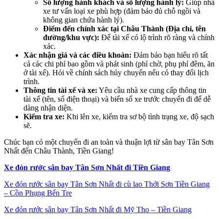
Số lượng hành khách và số lượng hành lý:
Giúp nhà
xe tư vấn loại xe phù hợp (đảm bảo đủ chỗ ngồi và
không gian chứa hành lý).
Điểm đến chính xác tại Châu Thành (Địa chỉ, tên
đường/khu vực):
Để tài xế có lộ trình rõ ràng và chính
xác.
Xác nhận giá và các điều khoản:
Đảm bảo bạn hiểu rõ tất
cả các chi phí bao gồm và phát sinh (phí chờ, phụ phí đêm, ăn
ở tài xế). Hỏi về chính sách hủy chuyến nếu có thay đổi lịch
trình.
Thông tin tài xế và xe:
Yêu cầu nhà xe cung cấp thông tin
tài xế (tên, số điện thoại) và biển số xe trước chuyến đi để dễ
dàng nhận diện.
Kiểm tra xe:
Khi lên xe, kiểm tra sơ bộ tình trạng xe, độ sạch
sẽ.
Chúc bạn có một chuyến đi an toàn và thuận lợi từ sân bay Tân Sơn
Nhất đến Châu Thành, Tiền Giang!
Xe đón rước sân bay Tân Sơn Nhất đi Tiền Giang
Xe đón rước sân bay Tân Sơn Nhất đi cù lao Thới Sơn Tiền Giang
– Cồn Phụng Bến Tre
Xe đón rước sân bay Tân Sơn Nhất đi Mỹ Tho – Tiền Giang