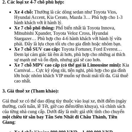
2. Các loại xe 4-7 chỗ phù hợp:
Xe 4 chỗ:
Thường là các dòng sedan như Toyota Vios,
Hyundai Accent, Kia Cerato, Mazda 3… Phù hợp cho 1-3
hành khách với ít hành lý.
Xe 7 chỗ phổ thông:
Phổ biến nhất là Toyota Innova,
Mitsubishi Xpander, Toyota Veloz Cross, Hyundai
Stargazer… Phù hợp cho 4-6 hành khách với hành lý vừa
phải. Đây là lựa chọn tối ưu cho gia đình hoặc nhóm bạn.
Xe 7 chỗ SUV cao cấp:
Toyota Fortuner, Ford Everest…
Đem lại cảm giác lái êm ái hơn, phù hợp cho những ai thích
sự mạnh mẽ và ổn định, nhưng giá sẽ cao hơn.
Xe 7 chỗ MPV cao cấp (có thể gọi là Limousine mini):
Kia
Carnival… Cực kỳ rộng rãi, tiện nghi, phù hợp cho gia đình
lớn hoặc nhóm khách VIP muốn sự thoải mái tối đa. Giá thuê
cao nhất.
3. Giá thuê xe (Tham khảo):
Giá thuê xe có thể dao động tùy thuộc vào loại xe, thời điểm (ngày
thường, cuối tuần, lễ Tết, giờ cao điểm/đêm khuya), và chính sách
của từng nhà cung cấp. Dưới đây là mức giá ước tính cho chuyến
một chiều từ sân bay Tân Sơn Nhất đi Châu Thành, Tiền
Giang
: