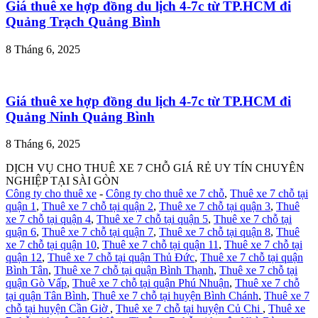
Giá thuê xe hợp đồng du lịch 4-7c từ TP.HCM đi
Quảng Trạch Quảng Bình
8 Tháng 6, 2025
Giá thuê xe hợp đồng du lịch 4-7c từ TP.HCM đi
Quảng Ninh Quảng Bình
8 Tháng 6, 2025
DỊCH VỤ CHO THUÊ XE 7 CHỖ GIÁ RẺ UY TÍN CHUYÊN
NGHIỆP TẠI SÀI GÒN
Công ty cho thuê xe
-
Công ty cho thuê xe 7 chỗ
,
Thuê xe 7 chỗ tại
quận 1
,
Thuê xe 7 chỗ tại quận 2
,
Thuê xe 7 chỗ tại quận 3
,
Thuê
xe 7 chỗ tại quận 4
,
Thuê xe 7 chỗ tại quận 5
,
Thuê xe 7 chỗ tại
quận 6
,
Thuê xe 7 chỗ tại quận 7
,
Thuê xe 7 chỗ tại quận 8
,
Thuê
xe 7 chỗ tại quận 10
,
Thuê xe 7 chỗ tại quận 11
,
Thuê xe 7 chỗ tại
quận 12
,
Thuê xe 7 chỗ tại quận Thủ Đức
,
Thuê xe 7 chỗ tại quận
Bình Tân
,
Thuê xe 7 chỗ tại quận Bình Thạnh
,
Thuê xe 7 chỗ tại
quận Gò Vấp
,
Thuê xe 7 chỗ tại quận Phú Nhuận
,
Thuê xe 7 chỗ
tại quận Tân Bình
,
Thuê xe 7 chỗ tại huyện Bình Chánh
,
Thuê xe 7
chỗ tại huyện Cần Giờ
,
Thuê xe 7 chỗ tại huyện Củ Chi
,
Thuê xe