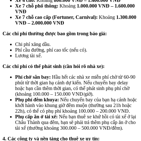
Xe 4 chỗ:
Khoảng
800.000 VNĐ – 1.400.000 VNĐ
Xe 7 chỗ phổ thông:
Khoảng
1.000.000 VNĐ – 1.600.000
VNĐ
Xe 7 chỗ cao cấp (Fortuner, Carnival):
Khoảng
1.300.000
VNĐ – 2.000.000 VNĐ
Các chi phí thường được bao gồm trong báo giá:
Chi phí xăng dầu.
Phí cầu đường, phí cao tốc (nếu có).
Lương tài xế.
Các chi phí có thể phát sinh (cần hỏi rõ nhà xe):
Phí chờ sân bay:
Hầu hết các nhà xe miễn phí chờ từ 60-90
phút từ thời gian hạ cánh dự kiến. Nếu chuyến bay delay
hoặc bạn cần thêm thời gian, có thể phát sinh phụ phí chờ
(khoảng 100.000 – 150.000 VNĐ/giờ).
Phụ phí đêm khuya:
Nếu chuyến bay của bạn hạ cánh hoặc
khởi hành vào khung giờ đêm muộn (thường sau 21h hoặc
22h), có thể có phụ phí khoảng 100.000 – 200.000 VNĐ.
Phụ cấp ăn ở tài xế:
Nếu bạn thuê xe khứ hồi có tài xế ở lại
Châu Thành qua đêm, bạn sẽ phải trả thêm phụ cấp ăn ở cho
tài xế (thường khoảng 300.000 – 500.000 VNĐ/đêm).
4. Các công ty và nền tảng cho thuê xe uy tín: