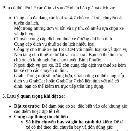
Bạn có thể liên hệ các đơn vị sau để nhận báo giá và dịch vụ:
Cung cấp đa dạng các loại xe 4-7 chỗ có tài xế, chuyên các
tuyến du lịch.
Một trong những đơn vị lớn và uy tín, có nhiều lựa chọn xe
và dịch vụ.
Chuyên cung cấp dịch vụ thuê xe đường dài liên tỉnh.
Cung cấp dịch vụ thuê xe du lịch nhiều loại.
Công ty cho thuê xe tại TP.HCM với nhiều loại xe và dịch vụ.
Nền tảng cho thuê xe tự lái và có tài xế. Bạn có thể tìm các
chủ xe có kinh nghiệm chạy tuyến Bình Phước.
Ngoài dịch vụ gọi xe, BE còn cung cấp dịch vụ thuê xe kèm
tài xế cho các chuyến đi tỉnh.
Grab: Trong một số trường hợp, Grab cũng có thể cung cấp
dịch vụ GrabCar hoặc GrabCar 7 chỗ liên tỉnh với giá cố
định, bạn có thể kiểm tra trực tiếp trên ứng dụng.
5. Lưu ý quan trọng khi đặt xe:
Đặt xe trước:
Để đảm bảo có xe, đặc biệt vào các khung giờ
cao điểm hoặc dịp lễ Tết.
Cung cấp thông tin chi tiết:
Số hiệu chuyến bay và giờ hạ cánh dự kiến:
Để tài
xế có thể theo dõi chuyến bay và đón đúng giờ.