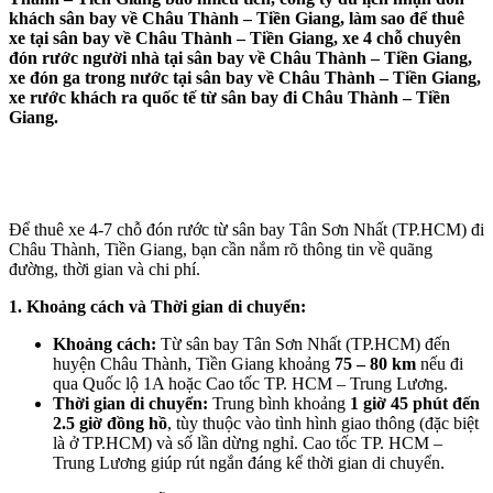
khách sân bay về Châu Thành – Tiền Giang, làm sao để thuê
xe tại sân bay về Châu Thành – Tiền Giang, xe 4 chỗ chuyên
đón rước người nhà tại sân bay về Châu Thành – Tiền Giang,
xe đón ga trong nước tại sân bay về Châu Thành – Tiền Giang,
xe rước khách ra quốc tế từ sân bay đi Châu Thành – Tiền
Giang.
Để thuê xe 4-7 chỗ đón rước từ sân bay Tân Sơn Nhất (TP.HCM) đi
Châu Thành, Tiền Giang, bạn cần nắm rõ thông tin về quãng
đường, thời gian và chi phí.
1. Khoảng cách và Thời gian di chuyển:
Khoảng cách:
Từ sân bay Tân Sơn Nhất (TP.HCM) đến
huyện Châu Thành, Tiền Giang khoảng
75 – 80 km
nếu đi
qua Quốc lộ 1A hoặc Cao tốc TP. HCM – Trung Lương.
Thời gian di chuyển:
Trung bình khoảng
1 giờ 45 phút đến
2.5 giờ đồng hồ
, tùy thuộc vào tình hình giao thông (đặc biệt
là ở TP.HCM) và số lần dừng nghỉ. Cao tốc TP. HCM –
Trung Lương giúp rút ngắn đáng kể thời gian di chuyển.