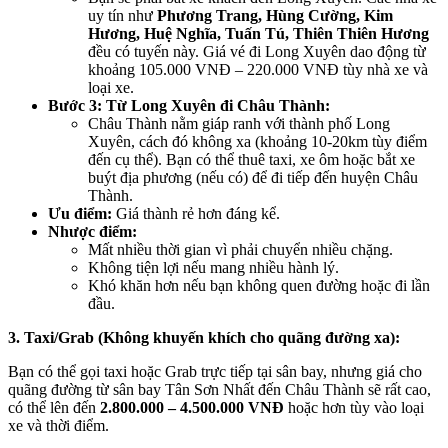
uy tín như
Phương Trang, Hùng Cường, Kim
Hương, Huệ Nghĩa, Tuấn Tú, Thiên Thiên Hương
đều có tuyến này. Giá vé đi Long Xuyên dao động từ
khoảng 105.000 VNĐ – 220.000 VNĐ tùy nhà xe và
loại xe.
Bước 3: Từ Long Xuyên đi Châu Thành:
Châu Thành nằm giáp ranh với thành phố Long
Xuyên, cách đó không xa (khoảng 10-20km tùy điểm
đến cụ thể). Bạn có thể thuê taxi, xe ôm hoặc bắt xe
buýt địa phương (nếu có) để đi tiếp đến huyện Châu
Thành.
Ưu điểm:
Giá thành rẻ hơn đáng kể.
Nhược điểm:
Mất nhiều thời gian vì phải chuyển nhiều chặng.
Không tiện lợi nếu mang nhiều hành lý.
Khó khăn hơn nếu bạn không quen đường hoặc đi lần
đầu.
3. Taxi/Grab (Không khuyến khích cho quãng đường xa):
Bạn có thể gọi taxi hoặc Grab trực tiếp tại sân bay, nhưng giá cho
quãng đường từ sân bay Tân Sơn Nhất đến Châu Thành sẽ rất cao,
có thể lên đến
2.800.000 – 4.500.000 VNĐ
hoặc hơn tùy vào loại
xe và thời điểm.