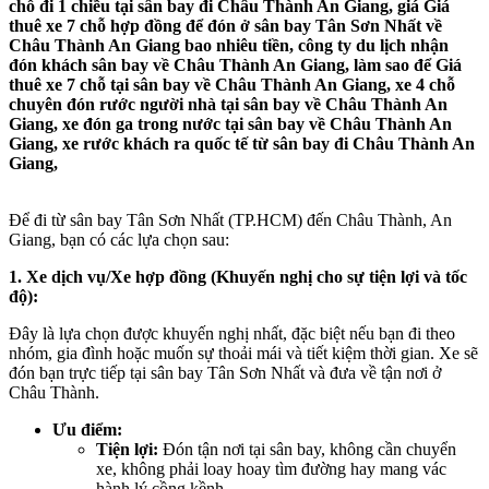
chỗ đi 1 chiều tại sân bay đi Châu Thành An Giang, giá Giá
thuê xe 7 chỗ hợp đồng để đón ở sân bay Tân Sơn Nhất về
Châu Thành An Giang bao nhiêu tiền, công ty du lịch nhận
đón khách sân bay về Châu Thành An Giang, làm sao để Giá
thuê xe 7 chỗ tại sân bay về Châu Thành An Giang, xe 4 chỗ
chuyên đón rước người nhà tại sân bay về Châu Thành An
Giang, xe đón ga trong nước tại sân bay về Châu Thành An
Giang, xe rước khách ra quốc tế từ sân bay đi Châu Thành An
Giang,
Để đi từ sân bay Tân Sơn Nhất (TP.HCM) đến Châu Thành, An
Giang, bạn có các lựa chọn sau:
1. Xe dịch vụ/Xe hợp đồng (Khuyến nghị cho sự tiện lợi và tốc
độ):
Đây là lựa chọn được khuyến nghị nhất, đặc biệt nếu bạn đi theo
nhóm, gia đình hoặc muốn sự thoải mái và tiết kiệm thời gian. Xe sẽ
đón bạn trực tiếp tại sân bay Tân Sơn Nhất và đưa về tận nơi ở
Châu Thành.
Ưu điểm:
Tiện lợi:
Đón tận nơi tại sân bay, không cần chuyển
xe, không phải loay hoay tìm đường hay mang vác
hành lý cồng kềnh.