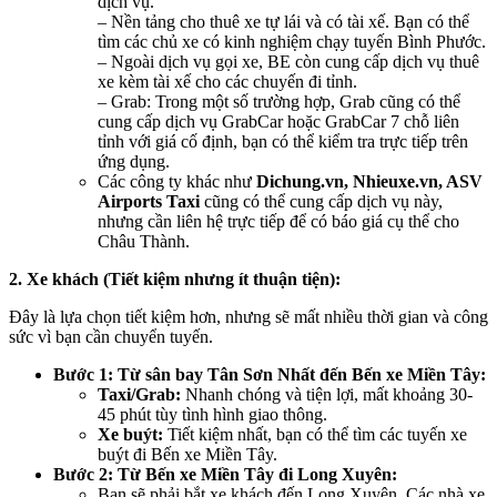
dịch vụ.
– Nền tảng cho thuê xe tự lái và có tài xế. Bạn có thể
tìm các chủ xe có kinh nghiệm chạy tuyến Bình Phước.
– Ngoài dịch vụ gọi xe, BE còn cung cấp dịch vụ thuê
xe kèm tài xế cho các chuyến đi tỉnh.
– Grab: Trong một số trường hợp, Grab cũng có thể
cung cấp dịch vụ GrabCar hoặc GrabCar 7 chỗ liên
tỉnh với giá cố định, bạn có thể kiểm tra trực tiếp trên
ứng dụng.
Các công ty khác như
Dichung.vn, Nhieuxe.vn, ASV
Airports Taxi
cũng có thể cung cấp dịch vụ này,
nhưng cần liên hệ trực tiếp để có báo giá cụ thể cho
Châu Thành.
2. Xe khách (Tiết kiệm nhưng ít thuận tiện):
Đây là lựa chọn tiết kiệm hơn, nhưng sẽ mất nhiều thời gian và công
sức vì bạn cần chuyển tuyến.
Bước 1: Từ sân bay Tân Sơn Nhất đến Bến xe Miền Tây:
Taxi/Grab:
Nhanh chóng và tiện lợi, mất khoảng 30-
45 phút tùy tình hình giao thông.
Xe buýt:
Tiết kiệm nhất, bạn có thể tìm các tuyến xe
buýt đi Bến xe Miền Tây.
Bước 2: Từ Bến xe Miền Tây đi Long Xuyên:
Bạn sẽ phải bắt xe khách đến Long Xuyên. Các nhà xe