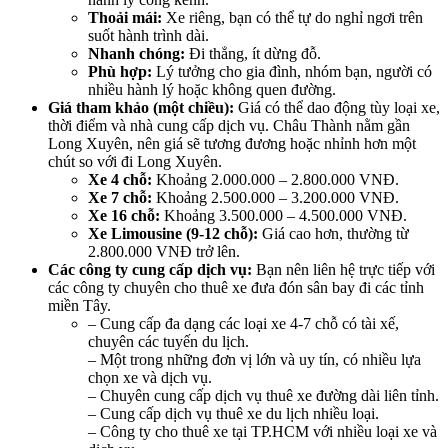
Thoải mái:
Xe riêng, bạn có thể tự do nghỉ ngơi trên
suốt hành trình dài.
Nhanh chóng:
Đi thẳng, ít dừng đỗ.
Phù hợp:
Lý tưởng cho gia đình, nhóm bạn, người có
nhiều hành lý hoặc không quen đường.
Giá tham khảo (một chiều):
Giá có thể dao động tùy loại xe,
thời điểm và nhà cung cấp dịch vụ. Châu Thành nằm gần
Long Xuyên, nên giá sẽ tương đương hoặc nhỉnh hơn một
chút so với đi Long Xuyên.
Xe 4 chỗ:
Khoảng 2.000.000 – 2.800.000 VNĐ.
Xe 7 chỗ:
Khoảng 2.500.000 – 3.200.000 VNĐ.
Xe 16 chỗ:
Khoảng 3.500.000 – 4.500.000 VNĐ.
Xe Limousine (9-12 chỗ):
Giá cao hơn, thường từ
2.800.000 VNĐ trở lên.
Các công ty cung cấp dịch vụ:
Bạn nên liên hệ trực tiếp với
các công ty chuyên cho thuê xe đưa đón sân bay đi các tỉnh
miền Tây.
– Cung cấp đa dạng các loại xe 4-7 chỗ có tài xế,
chuyên các tuyến du lịch.
– Một trong những đơn vị lớn và uy tín, có nhiều lựa
chọn xe và dịch vụ.
– Chuyên cung cấp dịch vụ thuê xe đường dài liên tỉnh.
– Cung cấp dịch vụ thuê xe du lịch nhiều loại.
– Công ty cho thuê xe tại TP.HCM với nhiều loại xe và