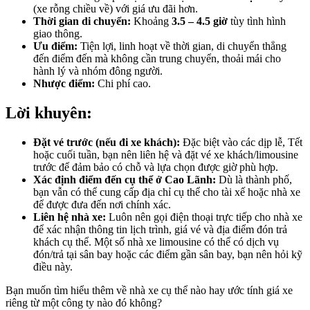
(xe rỗng chiều về) với giá ưu đãi hơn.
Thời gian di chuyển:
Khoảng
3.5 – 4.5 giờ
tùy tình hình
giao thông.
Ưu điểm:
Tiện lợi, linh hoạt về thời gian, di chuyển thẳng
đến điểm đến mà không cần trung chuyển, thoải mái cho
hành lý và nhóm đông người.
Nhược điểm:
Chi phí cao.
Lời khuyên:
Đặt vé trước (nếu đi xe khách):
Đặc biệt vào các dịp lễ, Tết
hoặc cuối tuần, bạn nên liên hệ và đặt vé xe khách/limousine
trước để đảm bảo có chỗ và lựa chọn được giờ phù hợp.
Xác định điểm đến cụ thể ở Cao Lãnh:
Dù là thành phố,
bạn vẫn có thể cung cấp địa chỉ cụ thể cho tài xế hoặc nhà xe
để được đưa đến nơi chính xác.
Liên hệ nhà xe:
Luôn nên gọi điện thoại trực tiếp cho nhà xe
để xác nhận thông tin lịch trình, giá vé và địa điểm đón trả
khách cụ thể. Một số nhà xe limousine có thể có dịch vụ
đón/trả tại sân bay hoặc các điểm gần sân bay, bạn nên hỏi kỹ
điều này.
Bạn muốn tìm hiểu thêm về nhà xe cụ thể nào hay ước tính giá xe
riêng từ một công ty nào đó không?