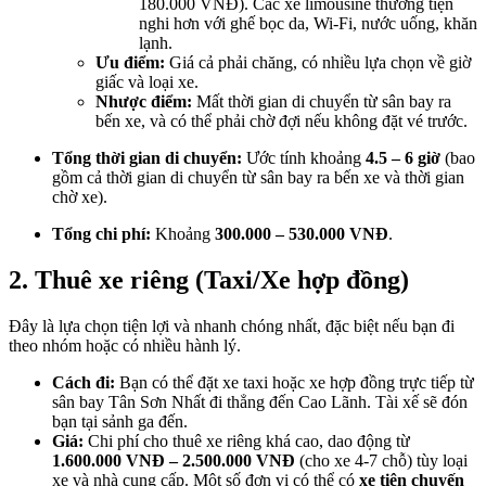
180.000 VNĐ). Các xe limousine thường tiện
nghi hơn với ghế bọc da, Wi-Fi, nước uống, khăn
lạnh.
Ưu điểm:
Giá cả phải chăng, có nhiều lựa chọn về giờ
giấc và loại xe.
Nhược điểm:
Mất thời gian di chuyển từ sân bay ra
bến xe, và có thể phải chờ đợi nếu không đặt vé trước.
Tổng thời gian di chuyển:
Ước tính khoảng
4.5 – 6 giờ
(bao
gồm cả thời gian di chuyển từ sân bay ra bến xe và thời gian
chờ xe).
Tổng chi phí:
Khoảng
300.000 – 530.000 VNĐ
.
2. Thuê xe riêng (Taxi/Xe hợp đồng)
Đây là lựa chọn tiện lợi và nhanh chóng nhất, đặc biệt nếu bạn đi
theo nhóm hoặc có nhiều hành lý.
Cách đi:
Bạn có thể đặt xe taxi hoặc xe hợp đồng trực tiếp từ
sân bay Tân Sơn Nhất đi thẳng đến Cao Lãnh. Tài xế sẽ đón
bạn tại sảnh ga đến.
Giá:
Chi phí cho thuê xe riêng khá cao, dao động từ
1.600.000 VNĐ – 2.500.000 VNĐ
(cho xe 4-7 chỗ) tùy loại
xe và nhà cung cấp. Một số đơn vị có thể có
xe tiện chuyến