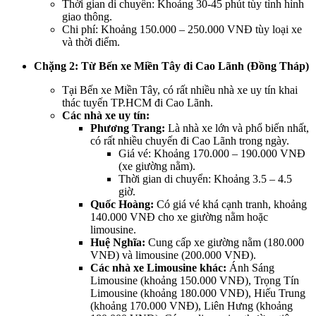
Thời gian di chuyển: Khoảng 30-45 phút tùy tình hình
giao thông.
Chi phí: Khoảng 150.000 – 250.000 VNĐ tùy loại xe
và thời điểm.
Chặng 2: Từ Bến xe Miền Tây đi Cao Lãnh (Đồng Tháp)
Tại Bến xe Miền Tây, có rất nhiều nhà xe uy tín khai
thác tuyến TP.HCM đi Cao Lãnh.
Các nhà xe uy tín:
Phương Trang:
Là nhà xe lớn và phổ biến nhất,
có rất nhiều chuyến đi Cao Lãnh trong ngày.
Giá vé: Khoảng 170.000 – 190.000 VNĐ
(xe giường nằm).
Thời gian di chuyển: Khoảng 3.5 – 4.5
giờ.
Quốc Hoàng:
Có giá vé khá cạnh tranh, khoảng
140.000 VNĐ cho xe giường nằm hoặc
limousine.
Huệ Nghĩa:
Cung cấp xe giường nằm (180.000
VNĐ) và limousine (200.000 VNĐ).
Các nhà xe Limousine khác:
Ánh Sáng
Limousine (khoảng 150.000 VNĐ), Trọng Tín
Limousine (khoảng 180.000 VNĐ), Hiếu Trung
(khoảng 170.000 VNĐ), Liên Hưng (khoảng