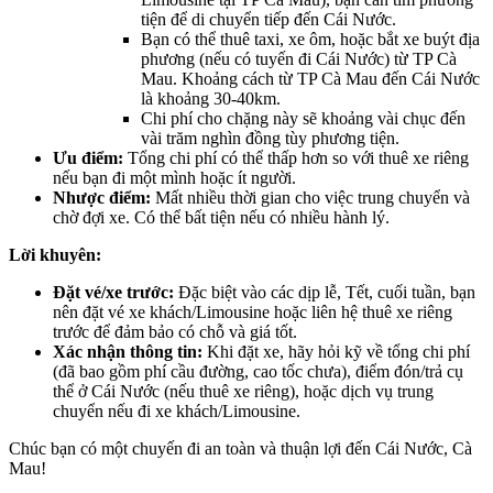
tiện để di chuyển tiếp đến Cái Nước.
Bạn có thể thuê taxi, xe ôm, hoặc bắt xe buýt địa
phương (nếu có tuyến đi Cái Nước) từ TP Cà
Mau. Khoảng cách từ TP Cà Mau đến Cái Nước
là khoảng 30-40km.
Chi phí cho chặng này sẽ khoảng vài chục đến
vài trăm nghìn đồng tùy phương tiện.
Ưu điểm:
Tổng chi phí có thể thấp hơn so với thuê xe riêng
nếu bạn đi một mình hoặc ít người.
Nhược điểm:
Mất nhiều thời gian cho việc trung chuyển và
chờ đợi xe. Có thể bất tiện nếu có nhiều hành lý.
Lời khuyên:
Đặt vé/xe trước:
Đặc biệt vào các dịp lễ, Tết, cuối tuần, bạn
nên đặt vé xe khách/Limousine hoặc liên hệ thuê xe riêng
trước để đảm bảo có chỗ và giá tốt.
Xác nhận thông tin:
Khi đặt xe, hãy hỏi kỹ về tổng chi phí
(đã bao gồm phí cầu đường, cao tốc chưa), điểm đón/trả cụ
thể ở Cái Nước (nếu thuê xe riêng), hoặc dịch vụ trung
chuyển nếu đi xe khách/Limousine.
Chúc bạn có một chuyến đi an toàn và thuận lợi đến Cái Nước, Cà
Mau!