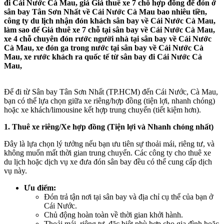
đi Cái Nước Cà Mau, giá Giá thuê xe 7 chỗ hợp đồng để đón ở
sân bay Tân Sơn Nhất về Cái Nước Cà Mau bao nhiêu tiền,
công ty du lịch nhận đón khách sân bay về Cái Nước Cà Mau,
làm sao để Giá thuê xe 7 chỗ tại sân bay về Cái Nước Cà Mau,
xe 4 chỗ chuyên đón rước người nhà tại sân bay về Cái Nước
Cà Mau, xe đón ga trong nước tại sân bay về Cái Nước Cà
Mau, xe rước khách ra quốc tế từ sân bay đi Cái Nước Cà
Mau,
Để đi từ Sân bay Tân Sơn Nhất (TP.HCM) đến Cái Nước, Cà Mau,
bạn có thể lựa chọn giữa xe riêng/hợp đồng (tiện lợi, nhanh chóng)
hoặc xe khách/limousine kết hợp trung chuyển (tiết kiệm hơn).
1. Thuê xe riêng/Xe hợp đồng (Tiện lợi và Nhanh chóng nhất)
Đây là lựa chọn lý tưởng nếu bạn ưu tiên sự thoải mái, riêng tư, và
không muốn mất thời gian trung chuyển. Các công ty cho thuê xe
du lịch hoặc dịch vụ xe đưa đón sân bay đều có thể cung cấp dịch
vụ này.
Ưu điểm:
Đón trả tận nơi tại sân bay và địa chỉ cụ thể của bạn ở
Cái Nước.
Chủ động hoàn toàn về thời gian khởi hành.
Thoải mái, riêng tư, đặc biệt phù hợp cho gia đình hoặc