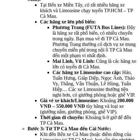
Tại Bến xe Miền Tây, có rất nhiều hãng xe
khách và Limousine chạy tuyến TP.HCM – TP
Cà Mau.
Các hãng xe lớn phổ biến:
Phương Trang (FUTA Bus Lines):
Đây
là hãng xe rất phổ biến, có nhiều chuyến
trong ngày. Bạn mua vé đi TP Cà Mau.
Phương Trang thường có dịch vụ xe trung
chuyển miễn phí trong nội ô TP Cà Mau
đến một phạm vi nhất định.
Mai Linh, Vũ Linh:
Cũng là các hãng xe
lớn có tuyến đi Cà Mau.
Các hãng xe Limousine cao cấp:
Hảo,
Tuấn Hưng, Giáp Diệp, Ngọc Ánh, Thảo
Vy, Thắng, Vân Thuận, Lê Hùng, Tuấn
Hiệp… Các xe Limousine thường tiện
nghi hơn, có giường phòng hoặc ghế VIP.
Giá vé xe khách/Limousine:
Khoảng
200.000
VNĐ – 550.000 VNĐ
tùy hãng và loại xe
(giường nằm, giường phòng, ghế VIP).
Thời gian di chuyển:
Khoảng 6-9 giờ để đến
TP Cà Mau.
Bước 3: Từ TP Cà Mau đến Cái Nước:
Khi đến Bến xe Cà Mau (hoặc điểm dừng của
Limousine tại TP Cà Mau), bạn cần tìm phương