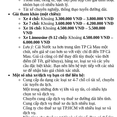
nhóm bạn có nhiều hành lý.
Tài xế chuyên nghiệp, thông thạo tuyến đường dài.
Giá tham khảo (một chiều):
Xe 4 chỗ:
Khoảng
3.300.000 VNĐ – 3.800.000 VNĐ
Xe 7 chỗ:
Khoảng
3.600.000 VNĐ – 4.200.000 VNĐ
Xe 16 chỗ:
Khoảng
4.500.000 VNĐ – 5.500.000
VNĐ
Xe Limousine (9-12 chỗ):
Khoảng
4.500.000 VNĐ –
6.000.000 VNĐ
Lưu ý:
Cái Nước xa hơn trung tâm TP Cà Mau một
chút, nên giá sẽ cao hơn so với việc chỉ đi đến TP Cà
Mau. Giá cả cũng có thể thay đổi tùy thuộc vào thời
điểm (lễ Tết, giờ khuya), hãng xe, loại xe và các yêu
cầu đặc biệt khác. Bạn nên liên hệ trực tiếp với các nhà
xe để nhận báo giá chính xác nhất.
Một số nhà xe/dịch vụ bạn có thể liên hệ:
Cung cấp đa dạng các loại xe 4-7 chỗ có tài xế, chuyên
các tuyến du lịch.
Một trong những đơn vị lớn và uy tín, có nhiều lựa
chọn xe và dịch vụ.
Chuyên cung cấp dịch vụ thuê xe đường dài liên tỉnh.
Cung cấp dịch vụ thuê xe du lịch nhiều loại.
Công ty cho thuê xe tại TP.HCM với nhiều loại xe và
dịch vụ.