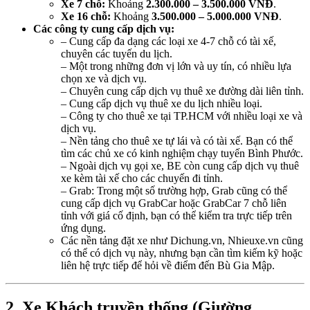
Xe 7 chỗ:
Khoảng
2.300.000 – 3.500.000 VNĐ
.
Xe 16 chỗ:
Khoảng
3.500.000 – 5.000.000 VNĐ
.
Các công ty cung cấp dịch vụ:
– Cung cấp đa dạng các loại xe 4-7 chỗ có tài xế,
chuyên các tuyến du lịch.
– Một trong những đơn vị lớn và uy tín, có nhiều lựa
chọn xe và dịch vụ.
– Chuyên cung cấp dịch vụ thuê xe đường dài liên tỉnh.
– Cung cấp dịch vụ thuê xe du lịch nhiều loại.
– Công ty cho thuê xe tại TP.HCM với nhiều loại xe và
dịch vụ.
– Nền tảng cho thuê xe tự lái và có tài xế. Bạn có thể
tìm các chủ xe có kinh nghiệm chạy tuyến Bình Phước.
– Ngoài dịch vụ gọi xe, BE còn cung cấp dịch vụ thuê
xe kèm tài xế cho các chuyến đi tỉnh.
– Grab: Trong một số trường hợp, Grab cũng có thể
cung cấp dịch vụ GrabCar hoặc GrabCar 7 chỗ liên
tỉnh với giá cố định, bạn có thể kiểm tra trực tiếp trên
ứng dụng.
Các nền tảng đặt xe như Dichung.vn, Nhieuxe.vn cũng
có thể có dịch vụ này, nhưng bạn cần tìm kiếm kỹ hoặc
liên hệ trực tiếp để hỏi về điểm đến Bù Gia Mập.
2. Xe Khách truyền thống (Giường