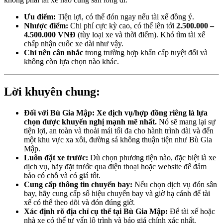
Ưu điểm:
Tiện lợi, có thể đón ngay nếu tài xế đồng ý.
Nhược điểm:
Chi phí cực kỳ cao, có thể lên tới
2.500.000 –
4.500.000 VNĐ
(tùy loại xe và thời điểm). Khó tìm tài xế
chấp nhận cuốc xe dài như vậy.
Chỉ nên cân nhắc
trong trường hợp khẩn cấp tuyệt đối và
không còn lựa chọn nào khác.
Lời khuyên chung:
Đối với Bù Gia Mập:
Xe dịch vụ/hợp đồng riêng là lựa
chọn được khuyến nghị mạnh mẽ nhất.
Nó sẽ mang lại sự
tiện lợi, an toàn và thoải mái tối đa cho hành trình dài và đến
một khu vực xa xôi, đường sá không thuận tiện như Bù Gia
Mập.
Luôn đặt xe trước:
Dù chọn phương tiện nào, đặc biệt là xe
dịch vụ, hãy đặt trước qua điện thoại hoặc website để đảm
bảo có chỗ và có giá tốt.
Cung cấp thông tin chuyến bay:
Nếu chọn dịch vụ đón sân
bay, hãy cung cấp số hiệu chuyến bay và giờ hạ cánh để tài
xế có thể theo dõi và đón đúng giờ.
Xác định rõ địa chỉ cụ thể tại Bù Gia Mập:
Để tài xế hoặc
nhà xe có thể tư vấn lộ trình và báo giá chính xác nhất.