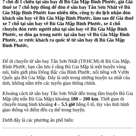
7 chỗ đi 1 chiều tại sân bay đi Bù Gia Mập Bình Phước, giá Giá
thuê xe 7 chỗ hợp đồng để đón ở sân bay Tân Sơn Nhất về Bù
Gia Mập Bình Phước bao nhiêu tiền, công ty du lịch nhận đón
khách sân bay về Bù Gia Mập Bình Phước, làm sao để Giá thuê
xe 7 chỗ tại sân bay về Bù Gia Mập Bình Phước, xe 4 chỗ
chuyên đón rước người nhà tại sân bay về Bù Gia Mập Bình
Phước, xe đón ga trong nước tại sân bay về Bù Gia Mập Bình
Phước, xe rước khách ra quốc tế từ sân bay đi Bù Gia Mập
Bình Phước,
Để di chuyển từ sân bay Tân Sơn Nhất (TP.HCM) đi Bù Gia Mập,
Bình Phước, bạn cần lưu ý rằng Bù Gia Mập là một huyện vùng
núi, biên giới phía Đông Bắc của Bình Phước, nổi tiếng với Vườn
Quốc gia Bù Gia Mập. Đây là một trong những huyện xa nhất của
tỉnh, không nằm trên các tuyến giao thông chính.
Khoảng cách từ sân bay Tân Sơn Nhất đến trung tâm huyện Bù Gia
Mập (thị trấn Bù Gia Mập) khoảng
180 – 200 km
. Thời gian di
chuyển trung bình khoảng
4 – 5.5 giờ
bằng ô tô, tùy vào tình hình
giao thông và điểm đến cụ thể trong huyện.
Dưới đây là các phương án phổ biến: