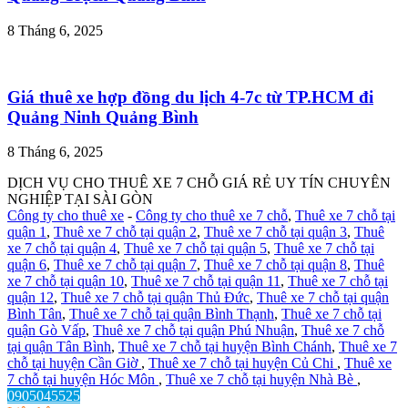
8 Tháng 6, 2025
Giá thuê xe hợp đồng du lịch 4-7c từ TP.HCM đi
Quảng Ninh Quảng Bình
8 Tháng 6, 2025
DỊCH VỤ CHO THUÊ XE 7 CHỖ GIÁ RẺ UY TÍN CHUYÊN
NGHIỆP TẠI SÀI GÒN
Công ty cho thuê xe
-
Công ty cho thuê xe 7 chỗ
,
Thuê xe 7 chỗ tại
quận 1
,
Thuê xe 7 chỗ tại quận 2
,
Thuê xe 7 chỗ tại quận 3
,
Thuê
xe 7 chỗ tại quận 4
,
Thuê xe 7 chỗ tại quận 5
,
Thuê xe 7 chỗ tại
quận 6
,
Thuê xe 7 chỗ tại quận 7
,
Thuê xe 7 chỗ tại quận 8
,
Thuê
xe 7 chỗ tại quận 10
,
Thuê xe 7 chỗ tại quận 11
,
Thuê xe 7 chỗ tại
quận 12
,
Thuê xe 7 chỗ tại quận Thủ Đức
,
Thuê xe 7 chỗ tại quận
Bình Tân
,
Thuê xe 7 chỗ tại quận Bình Thạnh
,
Thuê xe 7 chỗ tại
quận Gò Vấp
,
Thuê xe 7 chỗ tại quận Phú Nhuận
,
Thuê xe 7 chỗ
tại quận Tân Bình
,
Thuê xe 7 chỗ tại huyện Bình Chánh
,
Thuê xe 7
chỗ tại huyện Cần Giờ
,
Thuê xe 7 chỗ tại huyện Củ Chi
,
Thuê xe
7 chỗ tại huyện Hóc Môn
,
Thuê xe 7 chỗ tại huyện Nhà Bè
,
0905045525