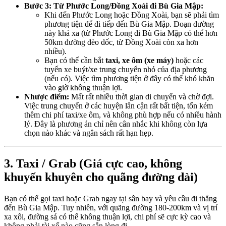
Bước 3: Từ Phước Long/Đồng Xoài đi Bù Gia Mập:
Khi đến Phước Long hoặc Đồng Xoài, bạn sẽ phải tìm
phương tiện để đi tiếp đến Bù Gia Mập. Đoạn đường
này khá xa (từ Phước Long đi Bù Gia Mập có thể hơn
50km đường đèo dốc, từ Đồng Xoài còn xa hơn
nhiều).
Bạn có thể cần bắt
taxi, xe ôm (xe máy)
hoặc các
tuyến xe buýt/xe trung chuyển nhỏ của địa phương
(nếu có). Việc tìm phương tiện ở đây có thể khó khăn
vào giờ không thuận lợi.
Nhược điểm:
Mất rất nhiều thời gian di chuyển và chờ đợi.
Việc trung chuyển ở các huyện lân cận rất bất tiện, tốn kém
thêm chi phí taxi/xe ôm, và không phù hợp nếu có nhiều hành
lý. Đây là phương án chỉ nên cân nhắc khi không còn lựa
chọn nào khác và ngân sách rất hạn hẹp.
3. Taxi / Grab (Giá cực cao, không
khuyến khuyên cho quãng đường dài)
Bạn có thể gọi taxi hoặc Grab ngay tại sân bay và yêu cầu đi thẳng
đến Bù Gia Mập. Tuy nhiên, với quãng đường 180-200km và vị trí
xa xôi, đường sá có thể không thuận lợi, chi phí sẽ cực kỳ cao và
không phải tài xế nào cũng sẵn lòng đi.