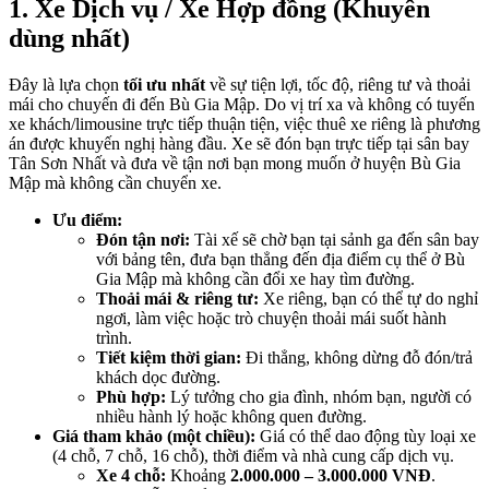
1. Xe Dịch vụ / Xe Hợp đồng (Khuyên
dùng nhất)
Đây là lựa chọn
tối ưu nhất
về sự tiện lợi, tốc độ, riêng tư và thoải
mái cho chuyến đi đến Bù Gia Mập. Do vị trí xa và không có tuyến
xe khách/limousine trực tiếp thuận tiện, việc thuê xe riêng là phương
án được khuyến nghị hàng đầu. Xe sẽ đón bạn trực tiếp tại sân bay
Tân Sơn Nhất và đưa về tận nơi bạn mong muốn ở huyện Bù Gia
Mập mà không cần chuyển xe.
Ưu điểm:
Đón tận nơi:
Tài xế sẽ chờ bạn tại sảnh ga đến sân bay
với bảng tên, đưa bạn thẳng đến địa điểm cụ thể ở Bù
Gia Mập mà không cần đổi xe hay tìm đường.
Thoải mái & riêng tư:
Xe riêng, bạn có thể tự do nghỉ
ngơi, làm việc hoặc trò chuyện thoải mái suốt hành
trình.
Tiết kiệm thời gian:
Đi thẳng, không dừng đỗ đón/trả
khách dọc đường.
Phù hợp:
Lý tưởng cho gia đình, nhóm bạn, người có
nhiều hành lý hoặc không quen đường.
Giá tham khảo (một chiều):
Giá có thể dao động tùy loại xe
(4 chỗ, 7 chỗ, 16 chỗ), thời điểm và nhà cung cấp dịch vụ.
Xe 4 chỗ:
Khoảng
2.000.000 – 3.000.000 VNĐ
.