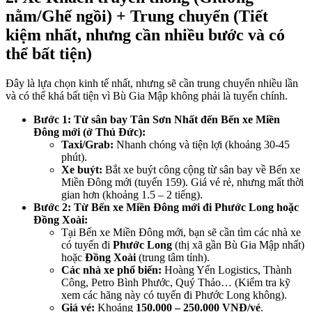
nằm/Ghế ngồi) + Trung chuyển (Tiết
kiệm nhất, nhưng cần nhiều bước và có
thể bất tiện)
Đây là lựa chọn kinh tế nhất, nhưng sẽ cần trung chuyển nhiều lần
và có thể khá bất tiện vì Bù Gia Mập không phải là tuyến chính.
Bước 1: Từ sân bay Tân Sơn Nhất đến Bến xe Miền
Đông mới (ở Thủ Đức):
Taxi/Grab:
Nhanh chóng và tiện lợi (khoảng 30-45
phút).
Xe buýt:
Bắt xe buýt công cộng từ sân bay về Bến xe
Miền Đông mới (tuyến 159). Giá vé rẻ, nhưng mất thời
gian hơn (khoảng 1.5 – 2 tiếng).
Bước 2: Từ Bến xe Miền Đông mới đi Phước Long hoặc
Đồng Xoài:
Tại Bến xe Miền Đông mới, bạn sẽ cần tìm các nhà xe
có tuyến đi
Phước Long
(thị xã gần Bù Gia Mập nhất)
hoặc
Đồng Xoài
(trung tâm tỉnh).
Các nhà xe phổ biến:
Hoàng Yến Logistics, Thành
Công, Petro Bình Phước, Quý Thảo… (Kiểm tra kỹ
xem các hãng này có tuyến đi Phước Long không).
Giá vé:
Khoảng
150.000 – 250.000 VNĐ/vé
.