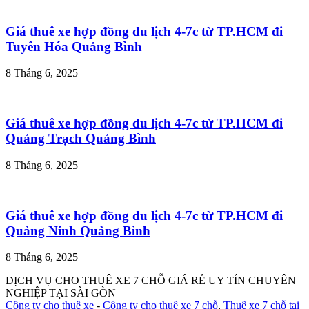
Giá thuê xe hợp đồng du lịch 4-7c từ TP.HCM đi
Tuyên Hóa Quảng Bình
8 Tháng 6, 2025
Giá thuê xe hợp đồng du lịch 4-7c từ TP.HCM đi
Quảng Trạch Quảng Bình
8 Tháng 6, 2025
Giá thuê xe hợp đồng du lịch 4-7c từ TP.HCM đi
Quảng Ninh Quảng Bình
8 Tháng 6, 2025
DỊCH VỤ CHO THUÊ XE 7 CHỖ GIÁ RẺ UY TÍN CHUYÊN
NGHIỆP TẠI SÀI GÒN
Công ty cho thuê xe
-
Công ty cho thuê xe 7 chỗ
,
Thuê xe 7 chỗ tại