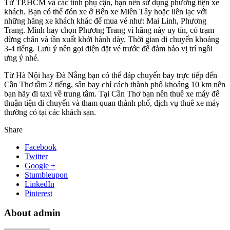
Từ TP.HCM và các tỉnh phụ cận, bạn nên sử dụng phương tiện xe
khách. Bạn có thể đón xe ở Bến xe Miền Tây hoặc liên lạc với
những hãng xe khách khác để mua vé như: Mai Linh, Phương
Trang. Mình hay chọn Phương Trang vì hãng này uy tín, có trạm
dừng chân và tần xuất khởi hành dày. Thời gian di chuyển khoảng
3-4 tiếng. Lưu ý nên gọi điện đặt vé trước để đảm bảo vị trí ngồi
ưng ý nhé.
Từ Hà Nội hay Đà Nẵng bạn có thể đáp chuyến bay trực tiếp đến
Cần Thơ tầm 2 tiếng, sân bay chỉ cách thành phố khoảng 10 km nên
bạn hãy đi taxi về trung tâm. Tại Cần Thơ bạn nên thuê xe máy để
thuận tiện di chuyển và tham quan thành phố, dịch vụ thuê xe máy
thường có tại các khách sạn.
Share
Facebook
Twitter
Google +
Stumbleupon
LinkedIn
Pinterest
About admin