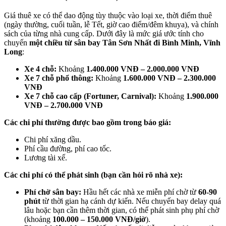
Giá thuê xe có thể dao động tùy thuộc vào loại xe, thời điểm thuê
(ngày thường, cuối tuần, lễ Tết, giờ cao điểm/đêm khuya), và chính
sách của từng nhà cung cấp. Dưới đây là mức giá ước tính cho
chuyến
một chiều từ sân bay Tân Sơn Nhất đi Bình Minh, Vĩnh
Long
:
Xe 4 chỗ:
Khoảng
1.400.000 VNĐ – 2.000.000 VNĐ
Xe 7 chỗ phổ thông:
Khoảng
1.600.000 VNĐ – 2.300.000
VNĐ
Xe 7 chỗ cao cấp (Fortuner, Carnival):
Khoảng
1.900.000
VNĐ – 2.700.000 VNĐ
Các chi phí thường được bao gồm trong báo giá:
Chi phí xăng dầu.
Phí cầu đường, phí cao tốc.
Lương tài xế.
Các chi phí có thể phát sinh (bạn cần hỏi rõ nhà xe):
Phí chờ sân bay:
Hầu hết các nhà xe miễn phí chờ từ
60-90
phút
từ thời gian hạ cánh dự kiến. Nếu chuyến bay delay quá
lâu hoặc bạn cần thêm thời gian, có thể phát sinh phụ phí chờ
(khoảng
100.000 – 150.000 VNĐ/giờ
).