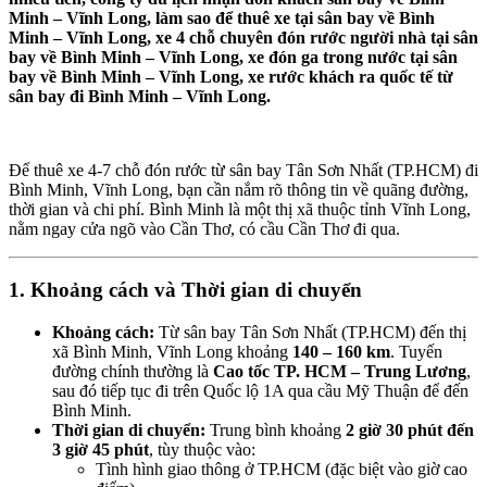
Minh – Vĩnh Long, làm sao để thuê xe tại sân bay về Bình
Minh – Vĩnh Long, xe 4 chỗ chuyên đón rước người nhà tại sân
bay về Bình Minh – Vĩnh Long, xe đón ga trong nước tại sân
bay về Bình Minh – Vĩnh Long, xe rước khách ra quốc tế từ
sân bay đi Bình Minh – Vĩnh Long.
Để thuê xe 4-7 chỗ đón rước từ sân bay Tân Sơn Nhất (TP.HCM) đi
Bình Minh, Vĩnh Long, bạn cần nắm rõ thông tin về quãng đường,
thời gian và chi phí. Bình Minh là một thị xã thuộc tỉnh Vĩnh Long,
nằm ngay cửa ngõ vào Cần Thơ, có cầu Cần Thơ đi qua.
1. Khoảng cách và Thời gian di chuyển
Khoảng cách:
Từ sân bay Tân Sơn Nhất (TP.HCM) đến thị
xã Bình Minh, Vĩnh Long khoảng
140 – 160 km
. Tuyến
đường chính thường là
Cao tốc TP. HCM – Trung Lương
,
sau đó tiếp tục đi trên Quốc lộ 1A qua cầu Mỹ Thuận để đến
Bình Minh.
Thời gian di chuyển:
Trung bình khoảng
2 giờ 30 phút đến
3 giờ 45 phút
, tùy thuộc vào:
Tình hình giao thông ở TP.HCM (đặc biệt vào giờ cao