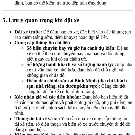
định, bạn có thể kiểm tra trực tiếp trên ứng dụng.
5. Lưu ý quan trọng khi đặt xe
Đặt xe trước:
Để đảm bảo có xe, đặc biệt vào các khung giờ
cao điểm (sáng sớm, đêm khuya) hoặc dịp lễ Tết.
Cung cấp thông tin chi tiết:
Số hiệu chuyến bay và giờ hạ cánh dự kiến:
Để tài
xế có thể theo dõi chuyến bay của bạn và đón đúng
giờ, ngay cả khi có sự chậm trễ.
Số lượng hành khách và số lượng hành lý:
Giúp nhà
xe tư vấn loại xe phù hợp, đảm bảo đủ chỗ ngồi và
không gian chứa đồ.
Điểm đến chính xác tại Bình Minh (địa chỉ khách
sạn, nhà riêng, tên đường/khu vực):
Càng chi tiết
càng tốt để tài xế có lộ trình rõ ràng.
Xác nhận giá và các điều khoản:
Đảm bảo bạn hiểu rõ tất
cả các chi phí bao gồm và phát sinh (phí chờ, phụ phí đêm, ăn
ở tài xế). Hỏi về chính sách hủy chuyến nếu có thay đổi lịch
trình.
Thông tin tài xế và xe:
Yêu cầu nhà xe cung cấp thông tin
tài xế (tên, số điện thoại) và biển số xe trước chuyến đi để dễ
dàng nhận diện.
Kiểm tra xe:
Khi lên xe, hãy kiểm tra sơ bộ tình trạng xe, độ