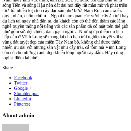
sông Tiền và sông Hậu nên đất đai nơi đây rất màu mỡ và phát triểu
tươi tốt nhiều loại trái cây đặc sản như bưởi Năm Roi, cam, xoài,
quýt, nhãn, chôm chôm…Ngoài tham quan các vườn cây ăn trái hay
du lịch tại ngay nhà dân ra, du khách còn có thể đến thăm các làng
nghề truyền thống nổi tiếng với các sản phẩm đã có mặt trên thế giới
như gốm sứ, dệt chiếu, đan, gạch ngói… Những địa điểm du lịch
hấp dẫn ở Vĩnh Long sẽ mang lại cho bạn trải nghiệm tuyệt vời tại
vùng đất tuyệt đẹp của miền Tây Nam bộ, không chỉ được thiên
nhiên ưu đãi với những sản vật như cây trái, cá tôm mà Vĩnh Long
còn có cho những cảnh đẹp khiến lòng người say đắm. Hãy cùng
toplist điểm lại nhé!
Share
Facebook
Twitter
Google +
Stumbleupon
LinkedIn
Pinterest
About admin