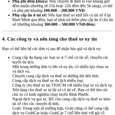
Phụ phí đêm khuya:
Nếu chuyến đi diễn ra vào khung giờ
đêm muộn (thường từ 21h hoặc 22h đêm đến 5h sáng), có thể
có phụ phí khoảng
100.000 – 200.000 VNĐ
.
Phụ cấp ăn ở tài xế:
Nếu bạn thuê xe khứ hồi có tài xế ở lại
Bình Minh qua đêm, bạn sẽ phải trả thêm phụ cấp ăn ở cho tài
xế (thường khoảng
300.000 – 500.000 VNĐ/đêm
).
4. Các công ty và nền tảng cho thuê xe uy tín
Bạn có thể liên hệ các đơn vị sau để nhận báo giá và dịch vụ:
Cung cấp đa dạng các loại xe 4-7 chỗ có tài xế, chuyên các
tuyến du lịch.
Một trong những đơn vị lớn và uy tín, có nhiều lựa chọn xe
và dịch vụ.
Chuyên cung cấp dịch vụ thuê xe đường dài liên tỉnh.
Cung cấp dịch vụ thuê xe du lịch nhiều loại.
Công ty cho thuê xe tại TP.HCM với nhiều loại xe và dịch vụ.
Nền tảng cho thuê xe tự lái và có tài xế. Bạn có thể tìm các
chủ xe có kinh nghiệm chạy tuyến Bình Phước.
Ngoài dịch vụ gọi xe, BE còn cung cấp dịch vụ thuê xe kèm
tài xế cho các chuyến đi tỉnh.
Grab: Trong một số trường hợp, Grab cũng có thể cung cấp
dịch vụ GrabCar hoặc GrabCar 7 chỗ liên tỉnh với giá cố