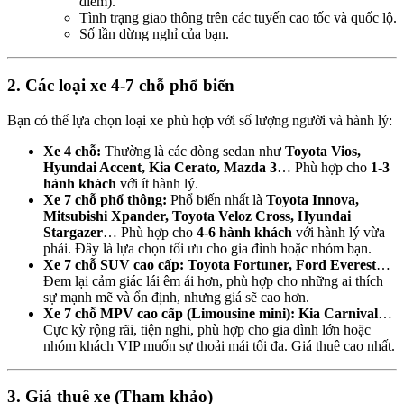
điểm).
Tình trạng giao thông trên các tuyến cao tốc và quốc lộ.
Số lần dừng nghỉ của bạn.
2. Các loại xe 4-7 chỗ phổ biến
Bạn có thể lựa chọn loại xe phù hợp với số lượng người và hành lý:
Xe 4 chỗ:
Thường là các dòng sedan như
Toyota Vios,
Hyundai Accent, Kia Cerato, Mazda 3
… Phù hợp cho
1-3
hành khách
với ít hành lý.
Xe 7 chỗ phổ thông:
Phổ biến nhất là
Toyota Innova,
Mitsubishi Xpander, Toyota Veloz Cross, Hyundai
Stargazer
… Phù hợp cho
4-6 hành khách
với hành lý vừa
phải. Đây là lựa chọn tối ưu cho gia đình hoặc nhóm bạn.
Xe 7 chỗ SUV cao cấp:
Toyota Fortuner, Ford Everest
…
Đem lại cảm giác lái êm ái hơn, phù hợp cho những ai thích
sự mạnh mẽ và ổn định, nhưng giá sẽ cao hơn.
Xe 7 chỗ MPV cao cấp (Limousine mini):
Kia Carnival
…
Cực kỳ rộng rãi, tiện nghi, phù hợp cho gia đình lớn hoặc
nhóm khách VIP muốn sự thoải mái tối đa. Giá thuê cao nhất.
3. Giá thuê xe (Tham khảo)