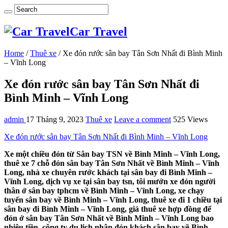
Car Travel
Home
/
Thuê xe
/
Xe đón rước sân bay Tân Sơn Nhất đi Bình Minh
– Vĩnh Long
Xe đón rước sân bay Tân Sơn Nhất đi
Bình Minh – Vĩnh Long
admin
17 Tháng 9, 2023
Thuê xe
Leave a comment
525 Views
Xe đón rước sân bay Tân Sơn Nhất đi Bình Minh – Vĩnh Long
Xe một chiều đón từ Sân bay TSN về Bình Minh – Vĩnh Long,
thuê xe 7 chỗ đón sân bay Tân Sơn Nhất về Bình Minh – Vĩnh
Long, nhà xe chuyên rước khách tại sân bay đi Bình Minh –
Vĩnh Long, dịch vụ xe tại sân bay tsn, tôi mướn xe đón người
thân ở sân bay tphcm về Bình Minh – Vĩnh Long, xe chạy
tuyến sân bay về Bình Minh – Vĩnh Long, thuê xe đi 1 chiều tại
sân bay đi Bình Minh – Vĩnh Long, giá thuê xe hợp đồng để
đón ở sân bay Tân Sơn Nhất về Bình Minh – Vĩnh Long bao
nhiêu tiền, công ty du lịch nhận đón khách sân bay về Bình