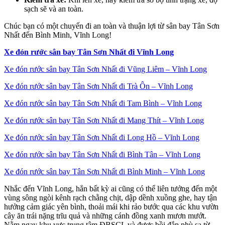
sạch sẽ và an toàn.
Chúc bạn có một chuyến đi an toàn và thuận lợi từ sân bay Tân Sơn
Nhất đến Bình Minh, Vĩnh Long!
Xe đón rước sân bay Tân Sơn Nhất đi Vĩnh Long
Xe đón rước sân bay Tân Sơn Nhất đi Vũng Liêm – Vĩnh Long
Xe đón rước sân bay Tân Sơn Nhất đi Trà Ôn – Vĩnh Long
Xe đón rước sân bay Tân Sơn Nhất đi Tam Bình – Vĩnh Long
Xe đón rước sân bay Tân Sơn Nhất đi Mang Thít – Vĩnh Long
Xe đón rước sân bay Tân Sơn Nhất đi Long Hồ – Vĩnh Long
Xe đón rước sân bay Tân Sơn Nhất đi Bình Tân – Vĩnh Long
Xe đón rước sân bay Tân Sơn Nhất đi Bình Minh – Vĩnh Long
Nhắc đến Vĩnh Long, hẳn bất kỳ ai cũng có thể liên tưởng đến một
vùng sông ngòi kênh rạch chằng chịt, dập dềnh xuồng ghe, hay tận
hưởng cảm giác yên bình, thoải mái khi rảo bước qua các khu vườn
cây ăn trái nặng trĩu quả và những cánh đồng xanh mươn mướt.
Nằm ngay khu vực trung tâm ĐBSCL và được bồi đắp phù sa từ