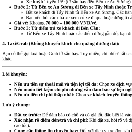
Xe buýt:
Tuyến 159 (từ sân bay đến Bến xe An Sương).
Bước 2: Từ Bến xe An Sương đi Bến xe Tây Ninh (hoặc T
Bắt xe khách đi Tây Ninh từ Bến xe An Sương. Các hãn
Bạn nên hỏi các nhà xe xem có xe đi qua hoặc dừng ở 
Giá vé:
Khoảng
70.000 – 100.000 VNĐ/vé
.
Bước 3: Từ điểm trả xe khách đi Bến Cầu:
Từ Bến xe Tây Ninh hoặc các điểm dừng gần đó, bạn đ
4. Taxi/Grab (Không khuyến khích cho quãng đường dài):
Bạn có thể gọi taxi hoặc Grab từ sân bay. Tuy nhiên, chi phí sẽ rất c
khác.
Lời khuyên:
Nếu ưu tiên sự thoải mái và tiện lợi tối đa:
Chọn
xe dịch vụ
Nếu muốn tiết kiệm chi phí nhưng vẫn đảm bảo sự tiện ngh
Nếu ưu tiên chi phí thấp nhất:
Chọn
xe khách truyền thốn
Lưu ý chung:
Đặt xe trước:
Để đảm bảo có chỗ và có giá tốt, đặc biệt là vào 
Xác nhận rõ điểm đón/trả và chi phí:
Khi đặt xe, hỏi rõ về đ
cao tốc).
Cung cấp thông tin chuyến bay:
Đối với dịch vụ xe đón sân b