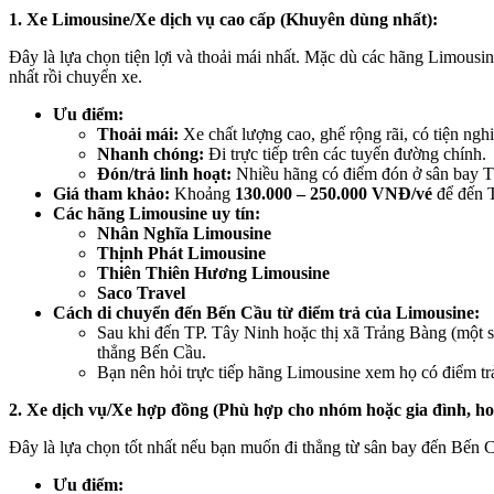
1. Xe Limousine/Xe dịch vụ cao cấp (Khuyên dùng nhất):
Đây là lựa chọn tiện lợi và thoải mái nhất. Mặc dù các hãng Limous
nhất rồi chuyển xe.
Ưu điểm:
Thoải mái:
Xe chất lượng cao, ghế rộng rãi, có tiện nghi
Nhanh chóng:
Đi trực tiếp trên các tuyến đường chính.
Đón/trả linh hoạt:
Nhiều hãng có điểm đón ở sân bay Tâ
Giá tham khảo:
Khoảng
130.000 – 250.000 VNĐ/vé
để đến T
Các hãng Limousine uy tín:
Nhân Nghĩa Limousine
Thịnh Phát Limousine
Thiên Thiên Hương Limousine
Saco Travel
Cách di chuyển đến Bến Cầu từ điểm trả của Limousine:
Sau khi đến TP. Tây Ninh hoặc thị xã Trảng Bàng (một s
thẳng Bến Cầu.
Bạn nên hỏi trực tiếp hãng Limousine xem họ có điểm t
2. Xe dịch vụ/Xe hợp đồng (Phù hợp cho nhóm hoặc gia đình, ho
Đây là lựa chọn tốt nhất nếu bạn muốn đi thẳng từ sân bay đến Bến C
Ưu điểm: