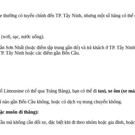
ine thường có tuyến chính đến TP. Tây Ninh, nhưng một số hãng có thể
 (wifi, sạc, nước uống).
n Sơn Nhất (hoặc điểm tập trung gần đó) và trả khách ở TP. Tây Ninh
P. Tây Ninh hoặc các điểm gần Bến Cầu.
ố Limousine có thể qua Trảng Bàng), bạn có thể đi
taxi, xe ôm (xe má
rả nào gần Bến Cầu không, hoặc có dịch vụ trung chuyển không.
ặc muốn đi thẳng):
ầu mà không cần đổi xe, đặc biệt khi đi theo nhóm hoặc gia đình, hoặc