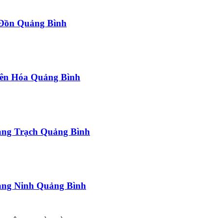
a Đồn Quảng Bình
uyên Hóa Quảng Bình
uảng Trạch Quảng Bình
uảng Ninh Quảng Bình