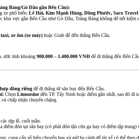
rảng Bàng/Gò Dầu gần Bến Cầu):
g xe phổ biến:
Lê Hải, Kim Mạnh Hùng, Đồng Phước, Saco Travel 
các khu vực gần Bến Cầu như Gò Dầu, Trảng Bàng không để tiết kiệm 
i
taxi, xe ôm (xe máy)
hoặc Grab để đến thẳng Bến Cầu.
ao, ước tính khoảng
900.000 – 1.400.000 VNĐ
để đi thẳng đến Bến Cầu
/hợp đồng riêng
để đi thẳng từ sân bay đến Bến Cầu.
i:
Chọn
Limousine
đến TP. Tây Ninh hoặc điểm gần nhất, sau đó đi 
g
và chấp nhận chuyển chặng.
các dịp lễ, cuối tuần.
ịa điểm đón tại sân bay (có phải đón tận cửa ga hay có điểm tập trung)
ay, cung cấp số hiệu chuyến bay và giờ hạ cánh để tài xế có thể theo 