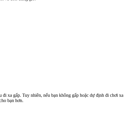
u đi xa gấp. Tuy nhiên, nếu bạn không gấp hoặc dự định đi chơi xa
 cho bạn hơn.