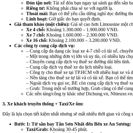
Đón tận nơi:
Tài xế đón bạn ngay tại sảnh ga đến sân 
Riêng tư:
Không phải chia sẻ xe với người lạ.
Thoải mái:
Bạn có thể yêu cầu dừng nghỉ dọc đường th
Linh hoạt:
Giờ giấc do bạn quyết định.
Giá tham khảo (một chiều):
Giá sẽ cao hơn Limousine một chú
Xe 4 chỗ:
Khoảng 1.300.000 – 1.900.000 VNĐ.
Xe 7 chỗ:
Khoảng 1.600.000 – 2.300.000 VNĐ.
Xe 16 chỗ:
Khoảng 2.100.000 – 3.200.000 VNĐ.
Các công ty cung cấp dịch vụ:
– Cung cấp đa dạng các loại xe 4-7 chỗ có tài xế, chuyên
– Một trong những đơn vị lớn và uy tín, có nhiều lựa chọ
– Chuyên cung cấp dịch vụ thuê xe đường dài liên tỉnh.
– Cung cấp dịch vụ thuê xe du lịch nhiều loại.
– Công ty cho thuê xe tại TP.HCM với nhiều loại xe và d
– Nền tảng cho thuê xe tự lái và có tài xế. Bạn có thể 
– Ngoài dịch vụ gọi xe, BE còn cung cấp dịch vụ thuê xe
– Grab: Trong một số trường hợp, Grab cũng có thể cung 
Các nền tảng/công ty khác như Dichung.vn, Nhieuxe.vn,
3. Xe khách truyền thống + Taxi/Xe ôm:
Đây là lựa chọn tiết kiệm nhất nhưng sẽ mất nhiều thời gian và công
Bước 1: Từ sân bay Tân Sơn Nhất đến Bến xe An Sương:
Taxi/Grab:
Khoảng 30-45 phút.