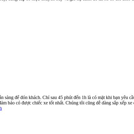
ẵn sàng để đón khách. Chỉ sau 45 phút đến 1h là có mặt khi bạn yêu cầ
ể đảm bảo có được chiếc xe tốt nhất. Chúng tôi cũng dễ dàng sắp xếp xe
h