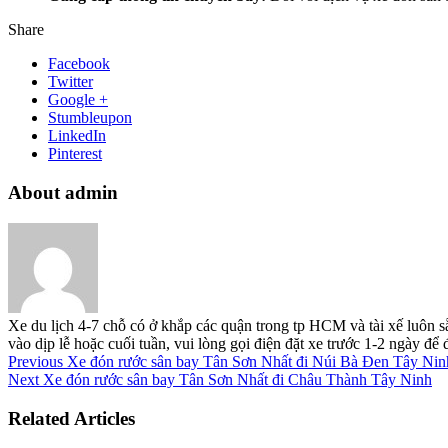
Share
Facebook
Twitter
Google +
Stumbleupon
LinkedIn
Pinterest
About admin
Xe du lịch 4-7 chỗ có ở khắp các quận trong tp HCM và tài xế luôn s
vào dịp lễ hoặc cuối tuần, vui lòng gọi điện đặt xe trước 1-2 ngày đ
Previous
Xe đón rước sân bay Tân Sơn Nhất đi Núi Bà Đen Tây Nin
Next
Xe đón rước sân bay Tân Sơn Nhất đi Châu Thành Tây Ninh
Related Articles