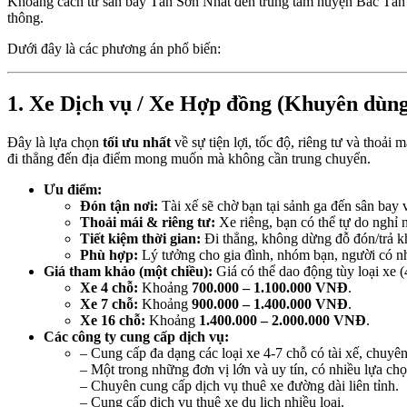
Khoảng cách từ sân bay Tân Sơn Nhất đến trung tâm huyện Bắc Tân
thông.
Dưới đây là các phương án phổ biến:
1. Xe Dịch vụ / Xe Hợp đồng (Khuyên dùng
Đây là lựa chọn
tối ưu nhất
về sự tiện lợi, tốc độ, riêng tư và thoả
đi thẳng đến địa điểm mong muốn mà không cần trung chuyển.
Ưu điểm:
Đón tận nơi:
Tài xế sẽ chờ bạn tại sảnh ga đến sân bay
Thoải mái & riêng tư:
Xe riêng, bạn có thể tự do nghỉ n
Tiết kiệm thời gian:
Đi thẳng, không dừng đỗ đón/trả k
Phù hợp:
Lý tưởng cho gia đình, nhóm bạn, người có n
Giá tham khảo (một chiều):
Giá có thể dao động tùy loại xe (
Xe 4 chỗ:
Khoảng
700.000 – 1.100.000 VNĐ
.
Xe 7 chỗ:
Khoảng
900.000 – 1.400.000 VNĐ
.
Xe 16 chỗ:
Khoảng
1.400.000 – 2.000.000 VNĐ
.
Các công ty cung cấp dịch vụ:
– Cung cấp đa dạng các loại xe 4-7 chỗ có tài xế, chuyên
– Một trong những đơn vị lớn và uy tín, có nhiều lựa chọ
– Chuyên cung cấp dịch vụ thuê xe đường dài liên tỉnh.
– Cung cấp dịch vụ thuê xe du lịch nhiều loại.