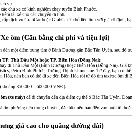
ịch vụ.
tìm các chủ xe có kinh nghiệm chạy tuyến Bình Phước.
 kèm tài xế cho các chuyến đi tỉnh.
cấp dịch vụ GrabCar hoặc GrabCar 7 chỗ liên tỉnh với giá cố định, bạn 
e ôm (Cân bằng chi phí và tiện lợi)
ách đến một điểm trung tâm ở Bình Dương gần Bắc Tân Uyên, sau đó tr
m TP. Thủ Dầu Một hoặc TP. Biên Hòa (Đồng Nai):
n bay đi Thủ Dầu Một (Bình Dương) hoặc Biên Hòa (Đồng Nai). Giá 
ics, Petro Bình Phước, Trường Thịnh Limousine. Từ đây, bạn có thể 
 Hòa, nên bạn có thể đi xe đến Biên Hòa rồi từ đó tìm taxi/xe ôm đi
 (khoảng 350.000 – 600.000 VNĐ).
e ôm (xe máy)
để di chuyển đến địa điểm cụ thể ở Bắc Tân Uyên. Đoạn 
à tìm phương tiện trung chuyển, đặc biệt nếu bạn đến vào buổi tối hoặ
hưng giá cao cho quãng đường dài)