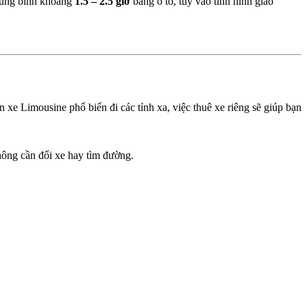
trung bình khoảng
1.5 – 2.5 giờ
bằng ô tô, tùy vào tình hình giao
n xe Limousine phổ biến đi các tỉnh xa, việc thuê xe riêng sẽ giúp bạn
hông cần đổi xe hay tìm đường.