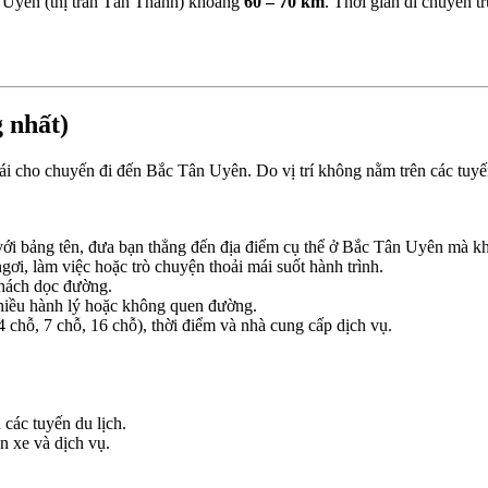
 Uyên (thị trấn Tân Thành) khoảng
60 – 70 km
. Thời gian di chuyển 
 nhất)
i mái cho chuyến đi đến Bắc Tân Uyên. Do vị trí không nằm trên các tuyế
 với bảng tên, đưa bạn thẳng đến địa điểm cụ thể ở Bắc Tân Uyên mà k
gơi, làm việc hoặc trò chuyện thoải mái suốt hành trình.
hách dọc đường.
hiều hành lý hoặc không quen đường.
4 chỗ, 7 chỗ, 16 chỗ), thời điểm và nhà cung cấp dịch vụ.
 các tuyến du lịch.
n xe và dịch vụ.