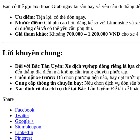
Bạn có thể gọi taxi hoặc Grab ngay tại sân bay và yêu cầu đi thẳng 
Ưu điểm:
Tiện lợi, có thể đón ngay.
Nhược điểm:
Chi phí cao hơn đáng kể so với Limousine và xe d
đi đường dài và có thể yêu cầu phụ thu.
Giá tham khảo:
Khoảng
700.000 – 1.200.000 VNĐ
cho xe 4 
Lời khuyên chung:
Đối với Bắc Tân Uyên:
Xe dịch vụ/hợp đồng riêng là lựa 
đến thẳng địa điểm mà không cần trung chuyển phức tạp.
Luôn đặt xe trước:
Dù chọn phương tiện nào, hãy đặt trước qua
Cung cấp thông tin chuyến bay:
Nếu chọn dịch vụ đón sân ba
Xác định rõ địa chỉ cụ thể tại Bắc Tân Uyên:
Để tài xế hoặc 
Share
Facebook
Twitter
Google +
Stumbleupon
LinkedIn
Pinterest