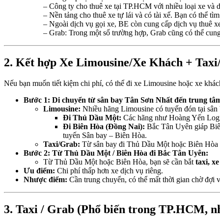
– Công ty cho thuê xe tại TP.HCM với nhiều loại xe và d
– Nền tảng cho thuê xe tự lái và có tài xế. Bạn có thể 
– Ngoài dịch vụ gọi xe, BE còn cung cấp dịch vụ thuê xe
– Grab: Trong một số trường hợp, Grab cũng có thể cung 
2. Kết hợp Xe Limousine/Xe Khách + Taxi/X
Nếu bạn muốn tiết kiệm chi phí, có thể đi xe Limousine hoặc xe kh
Bước 1: Di chuyển từ sân bay Tân Sơn Nhất đến trung tâ
Limousine:
Nhiều hãng Limousine có tuyến đón tại sâ
Đi Thủ Dầu Một:
Các hãng như Hoàng Yến Logist
Đi Biên Hòa (Đồng Nai):
Bắc Tân Uyên giáp Biên
tuyến Sân bay – Biên Hòa.
Taxi/Grab:
Từ sân bay đi Thủ Dầu Một hoặc Biên Hòa
Bước 2: Từ Thủ Dầu Một / Biên Hòa đi Bắc Tân Uyên:
Từ Thủ Dầu Một hoặc Biên Hòa, bạn sẽ cần bắt
taxi, x
Ưu điểm:
Chi phí thấp hơn xe dịch vụ riêng.
Nhược điểm:
Cần trung chuyển, có thể mất thời gian chờ đợi v
3. Taxi / Grab (Phổ biến trong TP.HCM, n