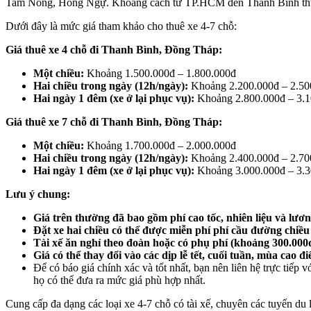
Tam Nông, Hồng Ngự. Khoảng cách từ TP.HCM đến Thanh Bình thư
Dưới đây là mức giá tham khảo cho thuê xe 4-7 chỗ:
Giá thuê xe 4 chỗ đi Thanh Bình, Đồng Tháp:
Một chiều:
Khoảng 1.500.000đ – 1.800.000đ
Hai chiều trong ngày (12h/ngày):
Khoảng 2.200.000đ – 2.50
Hai ngày 1 đêm (xe ở lại phục vụ):
Khoảng 2.800.000đ – 3.1
Giá thuê xe 7 chỗ đi Thanh Bình, Đồng Tháp:
Một chiều:
Khoảng 1.700.000đ – 2.000.000đ
Hai chiều trong ngày (12h/ngày):
Khoảng 2.400.000đ – 2.70
Hai ngày 1 đêm (xe ở lại phục vụ):
Khoảng 3.000.000đ – 3.3
Lưu ý chung:
Giá trên thường đã bao gồm phí cao tốc, nhiên liệu và lương
Đặt xe hai chiều có thể được miễn phí phí cầu đường chiều
Tài xế ăn nghỉ theo đoàn hoặc có phụ phí (khoảng 300.000đ
Giá có thể thay đổi vào các dịp lễ tết, cuối tuần, mùa cao đ
Để có báo giá chính xác và tốt nhất, bạn nên liên hệ trực tiếp 
họ có thể đưa ra mức giá phù hợp nhất.
Cung cấp đa dạng các loại xe 4-7 chỗ có tài xế, chuyên các tuyến du l