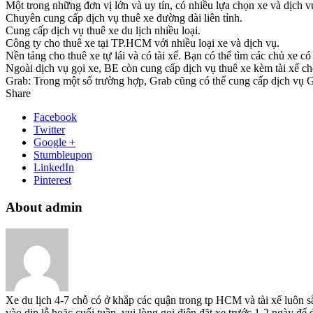
Một trong những đơn vị lớn và uy tín, có nhiều lựa chọn xe và dịch v
Chuyên cung cấp dịch vụ thuê xe đường dài liên tỉnh.
Cung cấp dịch vụ thuê xe du lịch nhiều loại.
Công ty cho thuê xe tại TP.HCM với nhiều loại xe và dịch vụ.
Nền tảng cho thuê xe tự lái và có tài xế. Bạn có thể tìm các chủ xe 
Ngoài dịch vụ gọi xe, BE còn cung cấp dịch vụ thuê xe kèm tài xế ch
Grab: Trong một số trường hợp, Grab cũng có thể cung cấp dịch vụ Gra
Share
Facebook
Twitter
Google +
Stumbleupon
LinkedIn
Pinterest
About admin
Xe du lịch 4-7 chỗ có ở khắp các quận trong tp HCM và tài xế luôn s
vào dịp lễ hoặc cuối tuần, vui lòng gọi điện đặt xe trước 1-2 ngày đ