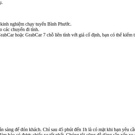
ụ.
có kinh nghiệm chạy tuyến Bình Phước.
o các chuyến đi tỉnh.
bCar hoặc GrabCar 7 chỗ liên tỉnh với giá cố định, bạn có thể kiểm tr
ẵn sàng để đón khách. Chỉ sau 45 phút đến 1h là có mặt khi bạn yêu cầ
ể đảm bảo có được chiếc xe tốt nhất. Chúng tôi cũng dễ dàng sắp xếp xe