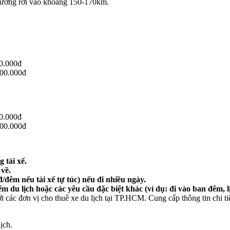
ờng rơi vào khoảng 150-170km.
0.000đ
00.000đ
0.000đ
00.000đ
 tài xế.
 về.
/đêm nếu tài xế tự túc) nếu đi nhiều ngày.
iểm du lịch hoặc các yêu cầu đặc biệt khác (ví dụ: đi vào ban đêm, 
với các đơn vị cho thuê xe du lịch tại TP.HCM. Cung cấp thông tin chi ti
ịch.