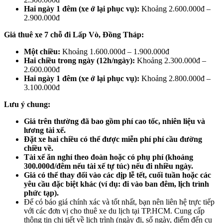
Hai ngày 1 đêm (xe ở lại phục vụ):
Khoảng 2.600.000đ –
2.900.000đ
Giá thuê xe 7 chỗ đi Lấp Vò, Đồng Tháp:
Một chiều:
Khoảng 1.600.000đ – 1.900.000đ
Hai chiều trong ngày (12h/ngày):
Khoảng 2.300.000đ –
2.600.000đ
Hai ngày 1 đêm (xe ở lại phục vụ):
Khoảng 2.800.000đ –
3.100.000đ
Lưu ý chung:
Giá trên thường đã bao gồm phí cao tốc, nhiên liệu và
lương tài xế.
Đặt xe hai chiều có thể được miễn phí phí cầu đường
chiều về.
Tài xế ăn nghỉ theo đoàn hoặc có phụ phí (khoảng
300.000đ/đêm nếu tài xế tự túc) nếu đi nhiều ngày.
Giá có thể thay đổi vào các dịp lễ tết, cuối tuần hoặc các
yêu cầu đặc biệt khác (ví dụ: đi vào ban đêm, lịch trình
phức tạp).
Để có báo giá chính xác và tốt nhất, bạn nên liên hệ trực tiếp
với các đơn vị cho thuê xe du lịch tại TP.HCM. Cung cấp
thông tin chi tiết về lịch trình (ngày đi, số ngày, điểm đến cụ