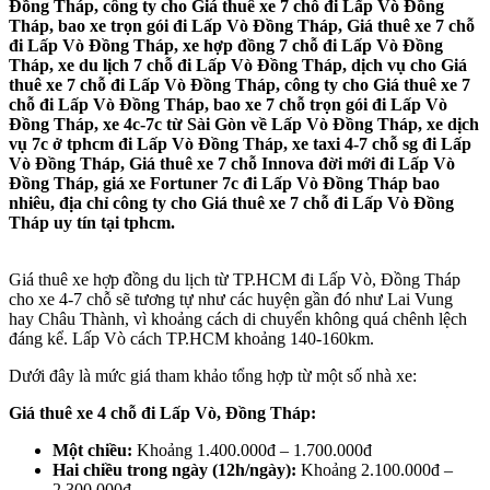
Đồng Tháp, công ty cho Giá thuê xe 7 chỗ đi Lấp Vò Đồng
Tháp, bao xe trọn gói đi Lấp Vò Đồng Tháp, Giá thuê xe 7 chỗ
đi Lấp Vò Đồng Tháp, xe hợp đồng 7 chỗ đi Lấp Vò Đồng
Tháp, xe du lịch 7 chỗ đi Lấp Vò Đồng Tháp, dịch vụ cho Giá
thuê xe 7 chỗ đi Lấp Vò Đồng Tháp, công ty cho Giá thuê xe 7
chỗ đi Lấp Vò Đồng Tháp, bao xe 7 chỗ trọn gói đi Lấp Vò
Đồng Tháp, xe 4c-7c từ Sài Gòn về Lấp Vò Đồng Tháp, xe dịch
vụ 7c ở tphcm đi Lấp Vò Đồng Tháp, xe taxi 4-7 chỗ sg đi Lấp
Vò Đồng Tháp, Giá thuê xe 7 chỗ Innova đời mới đi Lấp Vò
Đồng Tháp, giá xe Fortuner 7c đi Lấp Vò Đồng Tháp bao
nhiêu, địa chỉ công ty cho Giá thuê xe 7 chỗ đi Lấp Vò Đồng
Tháp uy tín tại tphcm.
Giá thuê xe hợp đồng du lịch từ TP.HCM đi Lấp Vò, Đồng Tháp
cho xe 4-7 chỗ sẽ tương tự như các huyện gần đó như Lai Vung
hay Châu Thành, vì khoảng cách di chuyển không quá chênh lệch
đáng kể. Lấp Vò cách TP.HCM khoảng 140-160km.
Dưới đây là mức giá tham khảo tổng hợp từ một số nhà xe:
Giá thuê xe 4 chỗ đi Lấp Vò, Đồng Tháp:
Một chiều:
Khoảng 1.400.000đ – 1.700.000đ
Hai chiều trong ngày (12h/ngày):
Khoảng 2.100.000đ –
2.300.000đ