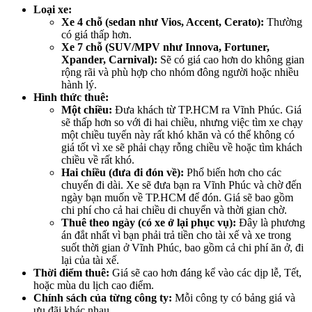
Loại xe:
Xe 4 chỗ (sedan như Vios, Accent, Cerato):
Thường
có giá thấp hơn.
Xe 7 chỗ (SUV/MPV như Innova, Fortuner,
Xpander, Carnival):
Sẽ có giá cao hơn do không gian
rộng rãi và phù hợp cho nhóm đông người hoặc nhiều
hành lý.
Hình thức thuê:
Một chiều:
Đưa khách từ TP.HCM ra Vĩnh Phúc. Giá
sẽ thấp hơn so với đi hai chiều, nhưng việc tìm xe chạy
một chiều tuyến này rất khó khăn và có thể không có
giá tốt vì xe sẽ phải chạy rỗng chiều về hoặc tìm khách
chiều về rất khó.
Hai chiều (đưa đi đón về):
Phổ biến hơn cho các
chuyến đi dài. Xe sẽ đưa bạn ra Vĩnh Phúc và chờ đến
ngày bạn muốn về TP.HCM để đón. Giá sẽ bao gồm
chi phí cho cả hai chiều di chuyển và thời gian chờ.
Thuê theo ngày (có xe ở lại phục vụ):
Đây là phương
án đắt nhất vì bạn phải trả tiền cho tài xế và xe trong
suốt thời gian ở Vĩnh Phúc, bao gồm cả chi phí ăn ở, đi
lại của tài xế.
Thời điểm thuê:
Giá sẽ cao hơn đáng kể vào các dịp lễ, Tết,
hoặc mùa du lịch cao điểm.
Chính sách của từng công ty:
Mỗi công ty có bảng giá và
ưu đãi khác nhau.