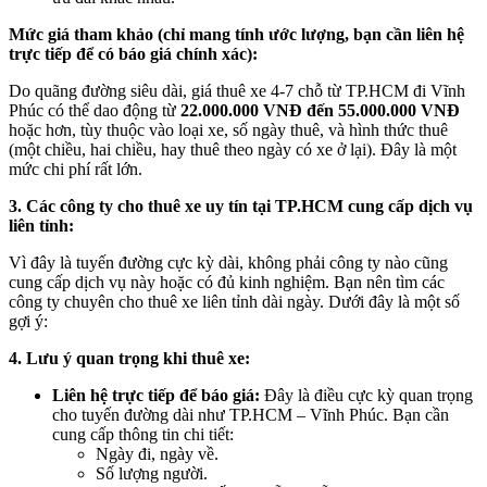
Mức giá tham khảo (chỉ mang tính ước lượng, bạn cần liên hệ
trực tiếp để có báo giá chính xác):
Do quãng đường siêu dài, giá thuê xe 4-7 chỗ từ TP.HCM đi Vĩnh
Phúc có thể dao động từ
22.000.000 VNĐ đến 55.000.000 VNĐ
hoặc hơn, tùy thuộc vào loại xe, số ngày thuê, và hình thức thuê
(một chiều, hai chiều, hay thuê theo ngày có xe ở lại). Đây là một
mức chi phí rất lớn.
3. Các công ty cho thuê xe uy tín tại TP.HCM cung cấp dịch vụ
liên tỉnh:
Vì đây là tuyến đường cực kỳ dài, không phải công ty nào cũng
cung cấp dịch vụ này hoặc có đủ kinh nghiệm. Bạn nên tìm các
công ty chuyên cho thuê xe liên tỉnh dài ngày. Dưới đây là một số
gợi ý:
4. Lưu ý quan trọng khi thuê xe:
Liên hệ trực tiếp để báo giá:
Đây là điều cực kỳ quan trọng
cho tuyến đường dài như TP.HCM – Vĩnh Phúc. Bạn cần
cung cấp thông tin chi tiết:
Ngày đi, ngày về.
Số lượng người.