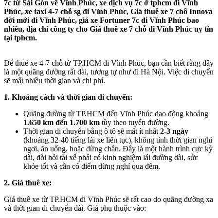
7c từ Sài Gòn về Vĩnh Phúc, xe dịch vụ 7c ở tphcm đi Vĩnh
Phúc, xe taxi 4-7 chỗ sg đi Vĩnh Phúc, Giá thuê xe 7 chỗ Innova
đời mới đi Vĩnh Phúc, giá xe Fortuner 7c đi Vĩnh Phúc bao
nhiêu, địa chỉ công ty cho Giá thuê xe 7 chỗ đi Vĩnh Phúc uy tín
tại tphcm.
Để thuê xe 4-7 chỗ từ TP.HCM đi Vĩnh Phúc, bạn cần biết rằng đây
là một quãng đường rất dài, tương tự như đi Hà Nội. Việc di chuyển
sẽ mất nhiều thời gian và chi phí.
1. Khoảng cách và thời gian di chuyển:
Quãng đường từ TP.HCM đến Vĩnh Phúc dao động khoảng
1.650 km đến 1.700 km
tùy theo tuyến đường.
Thời gian di chuyển bằng ô tô sẽ mất ít nhất
2-3 ngày
(khoảng 32-40 tiếng lái xe liên tục), không tính thời gian nghỉ
ngơi, ăn uống, hoặc dừng chân. Đây là một hành trình cực kỳ
dài, đòi hỏi tài xế phải có kinh nghiệm lái đường dài, sức
khỏe tốt và cần có điểm dừng nghỉ qua đêm.
2. Giá thuê xe:
Giá thuê xe từ TP.HCM đi Vĩnh Phúc sẽ rất cao do quãng đường xa
và thời gian di chuyển dài. Giá phụ thuộc vào: