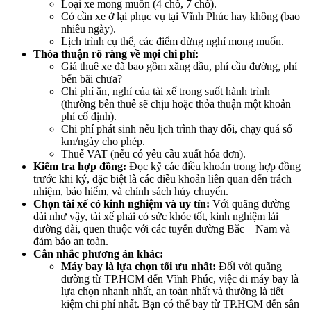
Loại xe mong muốn (4 chỗ, 7 chỗ).
Có cần xe ở lại phục vụ tại Vĩnh Phúc hay không (bao
nhiêu ngày).
Lịch trình cụ thể, các điểm dừng nghỉ mong muốn.
Thỏa thuận rõ ràng về mọi chi phí:
Giá thuê xe đã bao gồm xăng dầu, phí cầu đường, phí
bến bãi chưa?
Chi phí ăn, nghỉ của tài xế trong suốt hành trình
(thường bên thuê sẽ chịu hoặc thỏa thuận một khoản
phí cố định).
Chi phí phát sinh nếu lịch trình thay đổi, chạy quá số
km/ngày cho phép.
Thuế VAT (nếu có yêu cầu xuất hóa đơn).
Kiểm tra hợp đồng:
Đọc kỹ các điều khoản trong hợp đồng
trước khi ký, đặc biệt là các điều khoản liên quan đến trách
nhiệm, bảo hiểm, và chính sách hủy chuyến.
Chọn tài xế có kinh nghiệm và uy tín:
Với quãng đường
dài như vậy, tài xế phải có sức khỏe tốt, kinh nghiệm lái
đường dài, quen thuộc với các tuyến đường Bắc – Nam và
đảm bảo an toàn.
Cân nhắc phương án khác:
Máy bay là lựa chọn tối ưu nhất:
Đối với quãng
đường từ TP.HCM đến Vĩnh Phúc, việc đi máy bay là
lựa chọn nhanh nhất, an toàn nhất và thường là tiết
kiệm chi phí nhất. Bạn có thể bay từ TP.HCM đến sân