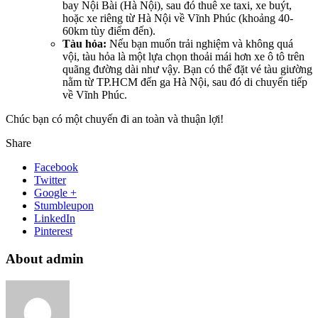
bay Nội Bài (Hà Nội), sau đó thuê xe taxi, xe buýt,
hoặc xe riêng từ Hà Nội về Vĩnh Phúc (khoảng 40-
60km tùy điểm đến).
Tàu hỏa:
Nếu bạn muốn trải nghiệm và không quá
vội, tàu hỏa là một lựa chọn thoải mái hơn xe ô tô trên
quãng đường dài như vậy. Bạn có thể đặt vé tàu giường
nằm từ TP.HCM đến ga Hà Nội, sau đó di chuyển tiếp
về Vĩnh Phúc.
Chúc bạn có một chuyến đi an toàn và thuận lợi!
Share
Facebook
Twitter
Google +
Stumbleupon
LinkedIn
Pinterest
About admin