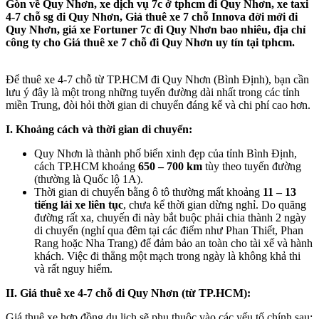
Gòn về Quy Nhơn, xe dịch vụ 7c ở tphcm đi Quy Nhơn, xe taxi
4-7 chỗ sg đi Quy Nhơn, Giá thuê xe 7 chỗ Innova đời mới đi
Quy Nhơn, giá xe Fortuner 7c đi Quy Nhơn bao nhiêu, địa chỉ
công ty cho Giá thuê xe 7 chỗ đi Quy Nhơn uy tín tại tphcm.
Để thuê xe 4-7 chỗ từ TP.HCM đi Quy Nhơn (Bình Định), bạn cần
lưu ý đây là một trong những tuyến đường dài nhất trong các tỉnh
miền Trung, đòi hỏi thời gian di chuyển đáng kể và chi phí cao hơn.
I. Khoảng cách và thời gian di chuyển:
Quy Nhơn là thành phố biển xinh đẹp của tỉnh Bình Định,
cách TP.HCM khoảng
650 – 700 km
tùy theo tuyến đường
(thường là Quốc lộ 1A).
Thời gian di chuyển bằng ô tô thường mất khoảng
11 – 13
tiếng lái xe liên tục
, chưa kể thời gian dừng nghỉ. Do quãng
đường rất xa, chuyến đi này bắt buộc phải chia thành 2 ngày
di chuyển (nghỉ qua đêm tại các điểm như Phan Thiết, Phan
Rang hoặc Nha Trang) để đảm bảo an toàn cho tài xế và hành
khách. Việc đi thẳng một mạch trong ngày là không khả thi
và rất nguy hiểm.
II. Giá thuê xe 4-7 chỗ đi Quy Nhơn (từ TP.HCM):
Giá thuê xe hợp đồng du lịch sẽ phụ thuộc vào các yếu tố chính sau: