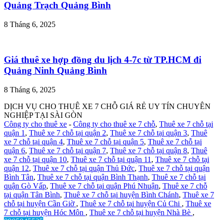
Quảng Trạch Quảng Bình
8 Tháng 6, 2025
Giá thuê xe hợp đồng du lịch 4-7c từ TP.HCM đi
Quảng Ninh Quảng Bình
8 Tháng 6, 2025
DỊCH VỤ CHO THUÊ XE 7 CHỖ GIÁ RẺ UY TÍN CHUYÊN
NGHIỆP TẠI SÀI GÒN
Công ty cho thuê xe
-
Công ty cho thuê xe 7 chỗ
,
Thuê xe 7 chỗ tại
quận 1
,
Thuê xe 7 chỗ tại quận 2
,
Thuê xe 7 chỗ tại quận 3
,
Thuê
xe 7 chỗ tại quận 4
,
Thuê xe 7 chỗ tại quận 5
,
Thuê xe 7 chỗ tại
quận 6
,
Thuê xe 7 chỗ tại quận 7
,
Thuê xe 7 chỗ tại quận 8
,
Thuê
xe 7 chỗ tại quận 10
,
Thuê xe 7 chỗ tại quận 11
,
Thuê xe 7 chỗ tại
quận 12
,
Thuê xe 7 chỗ tại quận Thủ Đức
,
Thuê xe 7 chỗ tại quận
Bình Tân
,
Thuê xe 7 chỗ tại quận Bình Thạnh
,
Thuê xe 7 chỗ tại
quận Gò Vấp
,
Thuê xe 7 chỗ tại quận Phú Nhuận
,
Thuê xe 7 chỗ
tại quận Tân Bình
,
Thuê xe 7 chỗ tại huyện Bình Chánh
,
Thuê xe 7
chỗ tại huyện Cần Giờ
,
Thuê xe 7 chỗ tại huyện Củ Chi
,
Thuê xe
7 chỗ tại huyện Hóc Môn
,
Thuê xe 7 chỗ tại huyện Nhà Bè
,