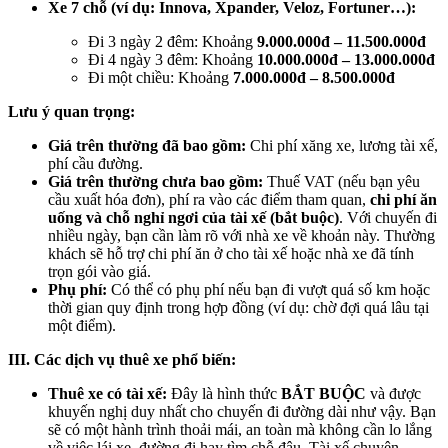
Xe 7 chỗ (ví dụ: Innova, Xpander, Veloz, Fortuner…):
Đi 3 ngày 2 đêm: Khoảng
9.000.000đ – 11.500.000đ
Đi 4 ngày 3 đêm: Khoảng
10.000.000đ – 13.000.000đ
Đi một chiều: Khoảng
7.000.000đ – 8.500.000đ
Lưu ý quan trọng:
Giá trên thường đã bao gồm:
Chi phí xăng xe, lương tài xế,
phí cầu đường.
Giá trên thường chưa bao gồm:
Thuế VAT (nếu bạn yêu
cầu xuất hóa đơn), phí ra vào các điểm tham quan,
chi phí ăn
uống và chỗ nghỉ ngơi của tài xế (bắt buộc)
. Với chuyến đi
nhiều ngày, bạn cần làm rõ với nhà xe về khoản này. Thường
khách sẽ hỗ trợ chi phí ăn ở cho tài xế hoặc nhà xe đã tính
trọn gói vào giá.
Phụ phí:
Có thể có phụ phí nếu bạn đi vượt quá số km hoặc
thời gian quy định trong hợp đồng (ví dụ: chờ đợi quá lâu tại
một điểm).
III. Các dịch vụ thuê xe phổ biến:
Thuê xe có tài xế:
Đây là hình thức
BẮT BUỘC
và được
khuyến nghị duy nhất cho chuyến đi đường dài như vậy. Bạn
sẽ có một hành trình thoải mái, an toàn mà không cần lo lắng
về việc lái xe, đường đi hay tìm chỗ đậu. Tài xế chuyên