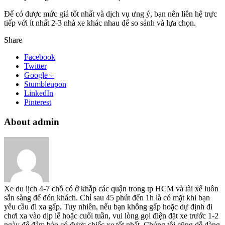
Để có được mức giá tốt nhất và dịch vụ ưng ý, bạn nên liên hệ trực
tiếp với ít nhất 2-3 nhà xe khác nhau để so sánh và lựa chọn.
Share
Facebook
Twitter
Google +
Stumbleupon
LinkedIn
Pinterest
About admin
Xe du lịch 4-7 chỗ có ở khắp các quận trong tp HCM và tài xế luôn
sẵn sàng để đón khách. Chỉ sau 45 phút đến 1h là có mặt khi bạn
yêu cầu đi xa gấp. Tuy nhiên, nếu bạn không gấp hoặc dự định đi
chơi xa vào dịp lễ hoặc cuối tuần, vui lòng gọi điện đặt xe trước 1-2
ngày để đảm bảo có được chiếc xe tốt nhất. Chúng tôi cũng dễ dàng