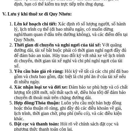
định, bạn có thể kiểm tra trực tiếp trên ứng dụng.
V. Lưu ý khi thuê xe đi Quy Nhơn:
Lên kế hoạch chi tiết:
Xác định rõ số lượng người, số hành
lý, lịch trình cụ thể (đi bao nhiêu ngày, có muốn dừng
nghỉ/tham quan ở đâu trên đường không), và các điểm đến tại
Quy Nhơn.
Thời gian di chuyển và nghỉ ngơi của tài xế:
Với quãng
đường dài, tài xế bắt buộc phải có thời gian nghỉ ngơi đầy đủ
để đảm bảo an toàn. Hãy trao đổi kỹ với nhà xe về lịch trình
di chuyển, thời gian tài xế nghỉ và chi phí nghỉ ngơi của tài
xế.
Yêu cầu báo giá rõ ràng:
Hỏi kỹ về tất cả các chi phí đã bao
gồm và chưa bao gồm, đặc biệt là chi phí ăn ở của tài xế nếu
đi nhiều ngày.
Xác nhận loại xe và đời xe:
Đảm bảo xe phù hợp và có chất
lượng tốt (đời mới, nội thất sạch sẽ, điều hòa tốt) để đảm bảo
chuyến đi thoải mái trên chặng đường dài.
Hợp đồng/Thỏa thuận:
Luôn yêu cầu một bản hợp đồng
hoặc thỏa thuận rõ ràng, ghi đầy đủ các điều khoản về giá,
lịch trình, thời gian chờ, phụ phí (nếu có), và các điều kiện
khác.
Đặt cọc và thanh toán:
Hỏi rõ về chính sách đặt cọc và
phương thức thanh toán còn lại.