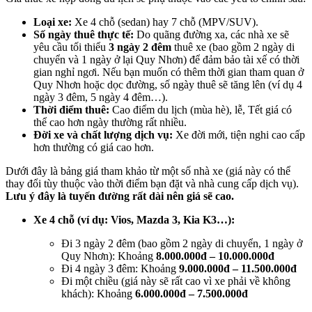
Loại xe:
Xe 4 chỗ (sedan) hay 7 chỗ (MPV/SUV).
Số ngày thuê thực tế:
Do quãng đường xa, các nhà xe sẽ
yêu cầu tối thiểu
3 ngày 2 đêm
thuê xe (bao gồm 2 ngày di
chuyển và 1 ngày ở lại Quy Nhơn) để đảm bảo tài xế có thời
gian nghỉ ngơi. Nếu bạn muốn có thêm thời gian tham quan ở
Quy Nhơn hoặc dọc đường, số ngày thuê sẽ tăng lên (ví dụ 4
ngày 3 đêm, 5 ngày 4 đêm…).
Thời điểm thuê:
Cao điểm du lịch (mùa hè), lễ, Tết giá có
thể cao hơn ngày thường rất nhiều.
Đời xe và chất lượng dịch vụ:
Xe đời mới, tiện nghi cao cấp
hơn thường có giá cao hơn.
Dưới đây là bảng giá tham khảo từ một số nhà xe (giá này có thể
thay đổi tùy thuộc vào thời điểm bạn đặt và nhà cung cấp dịch vụ).
Lưu ý đây là tuyến đường rất dài nên giá sẽ cao.
Xe 4 chỗ (ví dụ: Vios, Mazda 3, Kia K3…):
Đi 3 ngày 2 đêm (bao gồm 2 ngày di chuyển, 1 ngày ở
Quy Nhơn): Khoảng
8.000.000đ – 10.000.000đ
Đi 4 ngày 3 đêm: Khoảng
9.000.000đ – 11.500.000đ
Đi một chiều (giá này sẽ rất cao vì xe phải về không
khách): Khoảng
6.000.000đ – 7.500.000đ