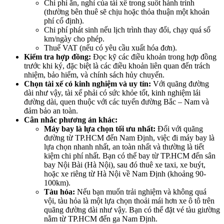
Chi phí ăn, nghỉ của tài xế trong suốt hành trình
(thường bên thuê sẽ chịu hoặc thỏa thuận một khoản
phí cố định).
Chi phí phát sinh nếu lịch trình thay đổi, chạy quá số
km/ngày cho phép.
Thuế VAT (nếu có yêu cầu xuất hóa đơn).
Kiểm tra hợp đồng:
Đọc kỹ các điều khoản trong hợp đồng
trước khi ký, đặc biệt là các điều khoản liên quan đến trách
nhiệm, bảo hiểm, và chính sách hủy chuyến.
Chọn tài xế có kinh nghiệm và uy tín:
Với quãng đường
dài như vậy, tài xế phải có sức khỏe tốt, kinh nghiệm lái
đường dài, quen thuộc với các tuyến đường Bắc – Nam và
đảm bảo an toàn.
Cân nhắc phương án khác:
Máy bay là lựa chọn tối ưu nhất:
Đối với quãng
đường từ TP.HCM đến Nam Định, việc đi máy bay là
lựa chọn nhanh nhất, an toàn nhất và thường là tiết
kiệm chi phí nhất. Bạn có thể bay từ TP.HCM đến sân
bay Nội Bài (Hà Nội), sau đó thuê xe taxi, xe buýt,
hoặc xe riêng từ Hà Nội về Nam Định (khoảng 90-
100km).
Tàu hỏa:
Nếu bạn muốn trải nghiệm và không quá
vội, tàu hỏa là một lựa chọn thoải mái hơn xe ô tô trên
quãng đường dài như vậy. Bạn có thể đặt vé tàu giường
nằm từ TP.HCM đến ga Nam Định.