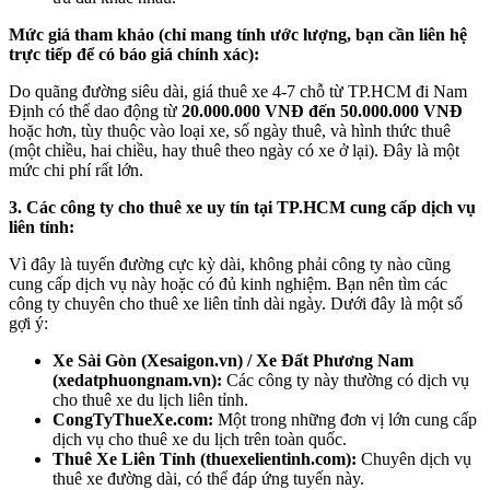
Mức giá tham khảo (chỉ mang tính ước lượng, bạn cần liên hệ
trực tiếp để có báo giá chính xác):
Do quãng đường siêu dài, giá thuê xe 4-7 chỗ từ TP.HCM đi Nam
Định có thể dao động từ
20.000.000 VNĐ đến 50.000.000 VNĐ
hoặc hơn, tùy thuộc vào loại xe, số ngày thuê, và hình thức thuê
(một chiều, hai chiều, hay thuê theo ngày có xe ở lại). Đây là một
mức chi phí rất lớn.
3. Các công ty cho thuê xe uy tín tại TP.HCM cung cấp dịch vụ
liên tỉnh:
Vì đây là tuyến đường cực kỳ dài, không phải công ty nào cũng
cung cấp dịch vụ này hoặc có đủ kinh nghiệm. Bạn nên tìm các
công ty chuyên cho thuê xe liên tỉnh dài ngày. Dưới đây là một số
gợi ý:
Xe Sài Gòn (Xesaigon.vn) / Xe Đất Phương Nam
(xedatphuongnam.vn):
Các công ty này thường có dịch vụ
cho thuê xe du lịch liên tỉnh.
CongTyThueXe.com:
Một trong những đơn vị lớn cung cấp
dịch vụ cho thuê xe du lịch trên toàn quốc.
Thuê Xe Liên Tỉnh (thuexelientinh.com):
Chuyên dịch vụ
thuê xe đường dài, có thể đáp ứng tuyến này.