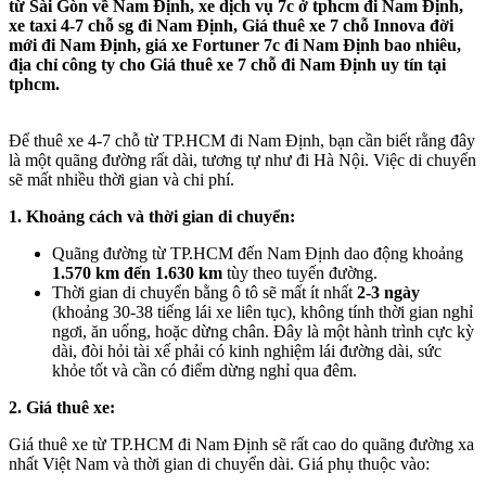
từ Sài Gòn về Nam Định, xe dịch vụ 7c ở tphcm đi Nam Định,
xe taxi 4-7 chỗ sg đi Nam Định, Giá thuê xe 7 chỗ Innova đời
mới đi Nam Định, giá xe Fortuner 7c đi Nam Định bao nhiêu,
địa chỉ công ty cho Giá thuê xe 7 chỗ đi Nam Định uy tín tại
tphcm.
Để thuê xe 4-7 chỗ từ TP.HCM đi Nam Định, bạn cần biết rằng đây
là một quãng đường rất dài, tương tự như đi Hà Nội. Việc di chuyển
sẽ mất nhiều thời gian và chi phí.
1. Khoảng cách và thời gian di chuyển:
Quãng đường từ TP.HCM đến Nam Định dao động khoảng
1.570 km đến 1.630 km
tùy theo tuyến đường.
Thời gian di chuyển bằng ô tô sẽ mất ít nhất
2-3 ngày
(khoảng 30-38 tiếng lái xe liên tục), không tính thời gian nghỉ
ngơi, ăn uống, hoặc dừng chân. Đây là một hành trình cực kỳ
dài, đòi hỏi tài xế phải có kinh nghiệm lái đường dài, sức
khỏe tốt và cần có điểm dừng nghỉ qua đêm.
2. Giá thuê xe:
Giá thuê xe từ TP.HCM đi Nam Định sẽ rất cao do quãng đường xa
nhất Việt Nam và thời gian di chuyển dài. Giá phụ thuộc vào: