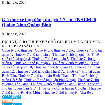
8 Tháng 6, 2025
Giá thuê xe hợp đồng du lịch 4-7c từ TP.HCM đi
Quảng Ninh Quảng Bình
8 Tháng 6, 2025
DỊCH VỤ CHO THUÊ XE 7 CHỖ GIÁ RẺ UY TÍN CHUYÊN
NGHIỆP TẠI SÀI GÒN
Công ty cho thuê xe
-
Công ty cho thuê xe 7 chỗ
,
Thuê xe 7 chỗ tại
quận 1
,
Thuê xe 7 chỗ tại quận 2
,
Thuê xe 7 chỗ tại quận 3
,
Thuê
xe 7 chỗ tại quận 4
,
Thuê xe 7 chỗ tại quận 5
,
Thuê xe 7 chỗ tại
quận 6
,
Thuê xe 7 chỗ tại quận 7
,
Thuê xe 7 chỗ tại quận 8
,
Thuê
xe 7 chỗ tại quận 10
,
Thuê xe 7 chỗ tại quận 11
,
Thuê xe 7 chỗ tại
quận 12
,
Thuê xe 7 chỗ tại quận Thủ Đức
,
Thuê xe 7 chỗ tại quận
Bình Tân
,
Thuê xe 7 chỗ tại quận Bình Thạnh
,
Thuê xe 7 chỗ tại
quận Gò Vấp
,
Thuê xe 7 chỗ tại quận Phú Nhuận
,
Thuê xe 7 chỗ
tại quận Tân Bình
,
Thuê xe 7 chỗ tại huyện Bình Chánh
,
Thuê xe 7
chỗ tại huyện Cần Giờ
,
Thuê xe 7 chỗ tại huyện Củ Chi
,
Thuê xe
7 chỗ tại huyện Hóc Môn
,
Thuê xe 7 chỗ tại huyện Nhà Bè
,
0905045525
Liên hệ