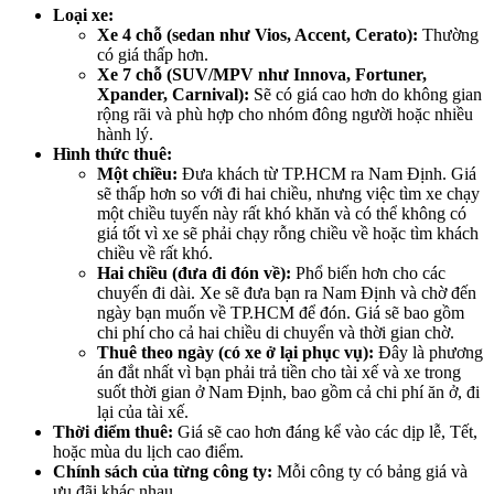
Loại xe:
Xe 4 chỗ (sedan như Vios, Accent, Cerato):
Thường
có giá thấp hơn.
Xe 7 chỗ (SUV/MPV như Innova, Fortuner,
Xpander, Carnival):
Sẽ có giá cao hơn do không gian
rộng rãi và phù hợp cho nhóm đông người hoặc nhiều
hành lý.
Hình thức thuê:
Một chiều:
Đưa khách từ TP.HCM ra Nam Định. Giá
sẽ thấp hơn so với đi hai chiều, nhưng việc tìm xe chạy
một chiều tuyến này rất khó khăn và có thể không có
giá tốt vì xe sẽ phải chạy rỗng chiều về hoặc tìm khách
chiều về rất khó.
Hai chiều (đưa đi đón về):
Phổ biến hơn cho các
chuyến đi dài. Xe sẽ đưa bạn ra Nam Định và chờ đến
ngày bạn muốn về TP.HCM để đón. Giá sẽ bao gồm
chi phí cho cả hai chiều di chuyển và thời gian chờ.
Thuê theo ngày (có xe ở lại phục vụ):
Đây là phương
án đắt nhất vì bạn phải trả tiền cho tài xế và xe trong
suốt thời gian ở Nam Định, bao gồm cả chi phí ăn ở, đi
lại của tài xế.
Thời điểm thuê:
Giá sẽ cao hơn đáng kể vào các dịp lễ, Tết,
hoặc mùa du lịch cao điểm.
Chính sách của từng công ty:
Mỗi công ty có bảng giá và
ưu đãi khác nhau.