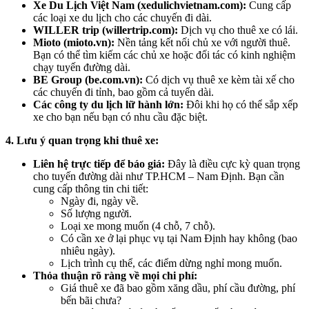
Xe Du Lịch Việt Nam (xedulichvietnam.com):
Cung cấp
các loại xe du lịch cho các chuyến đi dài.
WILLER trip (willertrip.com):
Dịch vụ cho thuê xe có lái.
Mioto (mioto.vn):
Nền tảng kết nối chủ xe với người thuê.
Bạn có thể tìm kiếm các chủ xe hoặc đối tác có kinh nghiệm
chạy tuyến đường dài.
BE Group (be.com.vn):
Có dịch vụ thuê xe kèm tài xế cho
các chuyến đi tỉnh, bao gồm cả tuyến dài.
Các công ty du lịch lữ hành lớn:
Đôi khi họ có thể sắp xếp
xe cho bạn nếu bạn có nhu cầu đặc biệt.
4. Lưu ý quan trọng khi thuê xe:
Liên hệ trực tiếp để báo giá:
Đây là điều cực kỳ quan trọng
cho tuyến đường dài như TP.HCM – Nam Định. Bạn cần
cung cấp thông tin chi tiết:
Ngày đi, ngày về.
Số lượng người.
Loại xe mong muốn (4 chỗ, 7 chỗ).
Có cần xe ở lại phục vụ tại Nam Định hay không (bao
nhiêu ngày).
Lịch trình cụ thể, các điểm dừng nghỉ mong muốn.
Thỏa thuận rõ ràng về mọi chi phí:
Giá thuê xe đã bao gồm xăng dầu, phí cầu đường, phí
bến bãi chưa?