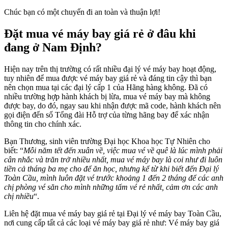
Chúc bạn có một chuyến đi an toàn và thuận lợi!
Đặt mua vé máy bay giá rẻ ở đâu khi
đang ở Nam Định?
Hiện nay trên thị trường có rất nhiều đại lý vé máy bay hoạt động,
tuy nhiên để mua được vé máy bay giá rẻ và đáng tin cậy thì bạn
nên chọn mua tại các đại lý cấp 1 của Hãng hàng không. Đã có
nhiều trường hợp hành khách bị lừa, mua vé máy bay mà không
được bay, do đó, ngay sau khi nhận được mã code, hành khách nên
gọi điện đến số Tổng đài Hỗ trợ của từng hãng bay để xác nhận
thông tin cho chính xác.
Bạn Thương, sinh viên trường Đại học Khoa học Tự Nhiên cho
biết: “
Mỗi năm tết đến xuân về, việc mua vé về quê là lúc mình phải
cân nhắc và trăn trở nhiều nhất, mua vé máy bay là coi như đi luôn
tiền cả tháng ba mẹ cho để ăn học, nhưng kể từ khi biết đến Đại lý
Toàn Cầu, mình luôn đặt vé trước khoảng 1 đến 2 tháng để các anh
chị phòng vé săn cho mình những tấm vé rẻ nhất, cảm ơn các anh
chị nhiều
“.
Liên hệ đặt mua vé máy bay giá rẻ tại Đại lý vé máy bay Toàn Cầu,
nơi cung cấp tất cả các loại vé máy bay giá rẻ như: Vé máy bay giá