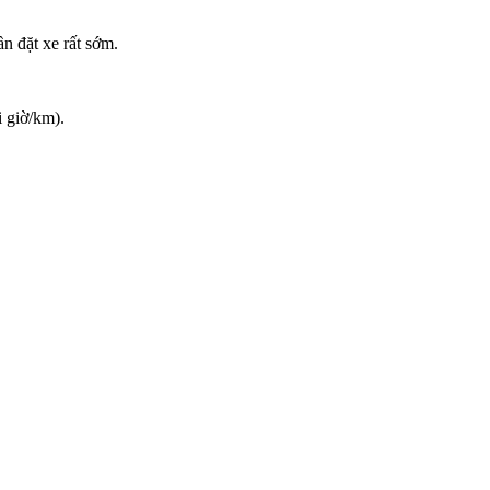
n đặt xe rất sớm.
i giờ/km).