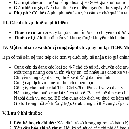
Giá một chiều:
Thường bằng khoảng 70-80% giá khứ hồi tron
Giá nhiều ngày:
Nếu bạn thuê xe nhiều ngày (ví dụ 3 ngày 2 đ
Phụ phí:
Có thể có phụ phí nếu bạn yêu cầu xe chờ quá lâu tạ
III. Các dịch vụ thuê xe phổ biến:
Thuê xe có tài xế:
Đây là lựa chọn tối ưu cho chuyến đi đường 
Thuê xe tự lái:
Ít phổ biến và không được khuyến khích cho tuy
IV. Một số nhà xe và đơn vị cung cấp dịch vụ uy tín tại TP.HCM
Bạn có thể liên hệ trực tiếp các đơn vị dưới đây để nhận báo giá chính
Cung cấp đa dạng các loại xe 4-7 chỗ có tài xế, chuyên các tuy
Một trong những đơn vị lớn và uy tín, có nhiều lựa chọn xe và 
Chuyên cung cấp dịch vụ thuê xe đường dài liên tỉnh.
Cung cấp dịch vụ thuê xe du lịch nhiều loại.
Công ty cho thuê xe tại TP.HCM với nhiều loại xe và dịch vụ.
Nền tảng cho thuê xe tự lái và có tài xế. Bạn có thể tìm các c
Ngoài dịch vụ gọi xe, BE còn cung cấp dịch vụ thuê xe kèm tài
Grab: Trong một số trường hợp, Grab cũng có thể cung cấp dịch
V. Lưu ý khi thuê xe:
Lên kế hoạch chi tiết:
Xác định rõ số lượng người, số hành lý,
Yêu cầu báo giá rõ ràng:
Hỏi kỹ về tất cả các chi phí đã bao 