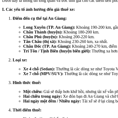
Dưới đây là thông tin tổng quan và ước tính giá cho các điểm đến p
I. Các yếu tố ảnh hưởng đến giá thuê xe:
Điểm đến cụ thể tại An Giang:
Long Xuyên (TP. An Giang):
Khoảng 190-200 km, gần 
Châu Thành (huyện):
Khoảng 180-200 km.
Châu Phú (huyện):
Khoảng 200-220 km.
Tân Châu (thị xã):
Khoảng 230-260 km, xa nhất.
Châu Đốc (TP. An Giang):
Khoảng 240-270 km, điểm du
Tri Tôn / Tịnh Biên (huyện biên giới):
Thường xa hơn 
Loại xe:
Xe 4 chỗ (Sedan):
Thường là các dòng xe như Toyota Vi
Xe 7 chỗ (MPV/SUV):
Thường là các dòng xe như Toyot
Hình thức thuê:
Một chiều:
Giá sẽ thấp hơn khứ hồi, nhưng tài xế vẫn 
Hai chiều trong ngày:
Xe đón bạn đi An Giang và chờ 
Hai ngày một đêm / Nhiều ngày:
Tài xế sẽ ở lại cùng b
Thời điểm thuê: