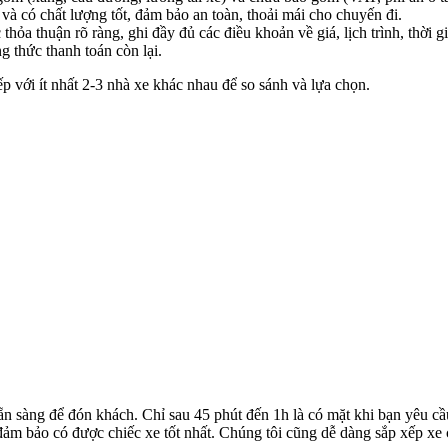
à có chất lượng tốt, đảm bảo an toàn, thoải mái cho chuyến đi.
a thuận rõ ràng, ghi đầy đủ các điều khoản về giá, lịch trình, thời gi
g thức thanh toán còn lại.
ếp với ít nhất 2-3 nhà xe khác nhau để so sánh và lựa chọn.
ẵn sàng để đón khách. Chỉ sau 45 phút đến 1h là có mặt khi bạn yêu cầ
ể đảm bảo có được chiếc xe tốt nhất. Chúng tôi cũng dễ dàng sắp xếp xe