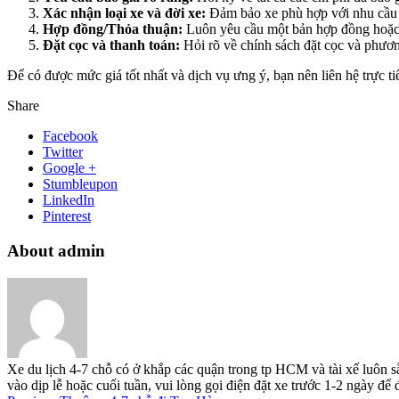
Xác nhận loại xe và đời xe:
Đảm bảo xe phù hợp với nhu cầu v
Hợp đồng/Thỏa thuận:
Luôn yêu cầu một bản hợp đồng hoặc thỏ
Đặt cọc và thanh toán:
Hỏi rõ về chính sách đặt cọc và phươn
Để có được mức giá tốt nhất và dịch vụ ưng ý, bạn nên liên hệ trực ti
Share
Facebook
Twitter
Google +
Stumbleupon
LinkedIn
Pinterest
About admin
Xe du lịch 4-7 chỗ có ở khắp các quận trong tp HCM và tài xế luôn s
vào dịp lễ hoặc cuối tuần, vui lòng gọi điện đặt xe trước 1-2 ngày đ