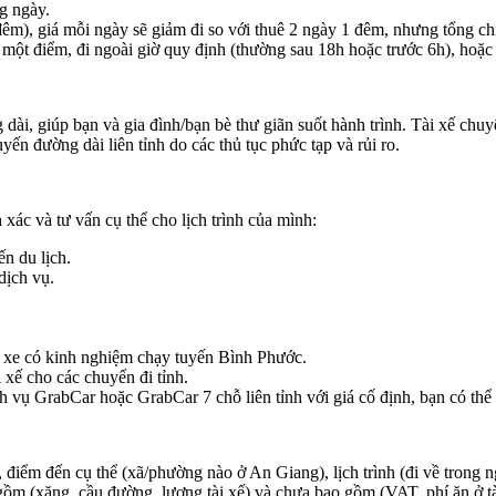
g ngày.
êm), giá mỗi ngày sẽ giảm đi so với thuê 2 ngày 1 đêm, nhưng tổng chi
i một điểm, đi ngoài giờ quy định (thường sau 18h hoặc trước 6h), hoặ
dài, giúp bạn và gia đình/bạn bè thư giãn suốt hành trình. Tài xế chu
ến đường dài liên tỉnh do các thủ tục phức tạp và rủi ro.
:
 xác và tư vấn cụ thể cho lịch trình của mình:
ến du lịch.
dịch vụ.
hủ xe có kinh nghiệm chạy tuyến Bình Phước.
 xế cho các chuyến đi tỉnh.
 vụ GrabCar hoặc GrabCar 7 chỗ liên tỉnh với giá cố định, bạn có thể k
 điểm đến cụ thể (xã/phường nào ở An Giang), lịch trình (đi về trong 
gồm (xăng, cầu đường, lương tài xế) và chưa bao gồm (VAT, phí ăn ở tài