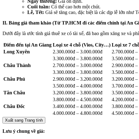
Ngày thường:
Giá ổn định.
Cuối tuần:
Có thể cao hơn một chút.
Lễ, Tết:
Giá sẽ tăng cao, đặc biệt là các dịp lễ lớn nh
II. Bảng giá tham khảo (Từ TP.HCM đi các điểm chính tại An Gi
Dưới đây là ước tính giá thuê xe có tài xế, đã bao gồm xăng xe và ph
Điểm đến tại An Giang
Loại xe 4 chỗ (Vios, City…)
Loại xe 7 c
Long Xuyên
2.300.000đ – 3.000.000đ
2.700.000đ –
3.300.000đ – 3.800.000đ
3.500.000đ –
Châu Thành
2.700.000đ – 3.000.000đ
2.900.000đ –
3.300.000đ – 3.800.000đ
3.500.000đ –
Châu Phú
2.900.000đ – 3.200.000đ
3.200.000đ –
3.500.000đ – 4.000.000đ
3.700.000đ –
Tân Châu
3.200.000đ – 3.800.000đ
3.500.000đ –
3.800.000đ – 4.500.000đ
4.200.000đ –
Châu Đốc
3.400.000đ – 4.000.000đ
3.800.000đ –
4.000.000đ – 4.800.000đ
4.500.000đ –
Xuất sang Trang tính
Lưu ý chung về giá: