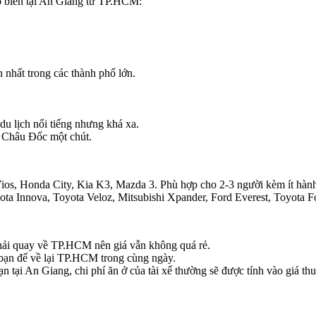
hổ biến tại An Giang từ TP.HCM:
nhất trong các thành phố lớn.
 lịch nổi tiếng nhưng khá xa.
Châu Đốc một chút.
os, Honda City, Kia K3, Mazda 3. Phù hợp cho 2-3 người kèm ít hành
a Innova, Toyota Veloz, Mitsubishi Xpander, Ford Everest, Toyota Fo
phải quay về TP.HCM nên giá vẫn không quá rẻ.
bạn để về lại TP.HCM trong cùng ngày.
ạn tại An Giang, chi phí ăn ở của tài xế thường sẽ được tính vào giá thu