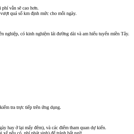
 phí vẫn sẽ cao hơn.
c vượt quá số km định mức cho mỗi ngày.
yên nghiệp, có kinh nghiệm lái đường dài và am hiểu tuyến miền Tây.
iểm tra trực tiếp trên ứng dụng.
ngày hay ở lại mấy đêm), và các điểm tham quan dự kiến.
 xế nếu có, phí phát sinh) để tránh bất ngờ.