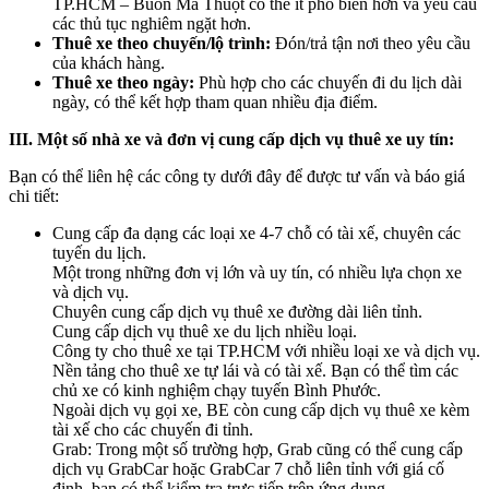
TP.HCM – Buôn Ma Thuột có thể ít phổ biến hơn và yêu cầu
các thủ tục nghiêm ngặt hơn.
Thuê xe theo chuyến/lộ trình:
Đón/trả tận nơi theo yêu cầu
của khách hàng.
Thuê xe theo ngày:
Phù hợp cho các chuyến đi du lịch dài
ngày, có thể kết hợp tham quan nhiều địa điểm.
III. Một số nhà xe và đơn vị cung cấp dịch vụ thuê xe uy tín:
Bạn có thể liên hệ các công ty dưới đây để được tư vấn và báo giá
chi tiết:
Cung cấp đa dạng các loại xe 4-7 chỗ có tài xế, chuyên các
tuyến du lịch.
Một trong những đơn vị lớn và uy tín, có nhiều lựa chọn xe
và dịch vụ.
Chuyên cung cấp dịch vụ thuê xe đường dài liên tỉnh.
Cung cấp dịch vụ thuê xe du lịch nhiều loại.
Công ty cho thuê xe tại TP.HCM với nhiều loại xe và dịch vụ.
Nền tảng cho thuê xe tự lái và có tài xế. Bạn có thể tìm các
chủ xe có kinh nghiệm chạy tuyến Bình Phước.
Ngoài dịch vụ gọi xe, BE còn cung cấp dịch vụ thuê xe kèm
tài xế cho các chuyến đi tỉnh.
Grab: Trong một số trường hợp, Grab cũng có thể cung cấp
dịch vụ GrabCar hoặc GrabCar 7 chỗ liên tỉnh với giá cố
định, bạn có thể kiểm tra trực tiếp trên ứng dụng.