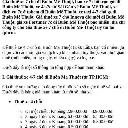
Giá thuê xe 7 chỗ đi Buôn Mê Thuột, bao xe 7 chỗ trọn gói đi
Buôn Mê Thuột, xe 4c-7c từ Sài Gòn về Buôn Mê Thuột, xe
dịch vụ 7c ở tphcm đi Buôn Mê Thuột, xe taxi 4-7 chỗ sg đi
Buôn Mê Thuột, Giá thuê xe 7 chỗ Innova đời mới đi Buôn Mê
Thuột, giá xe Fortuner 7c đi Buôn Mê Thuột bao nhiêu, địa chỉ
công ty cho Giá thuê xe 7 chỗ đi Buôn Mê Thuột uy tín tại
tphcm.
Để thuê xe 4-7 chỗ đi Buôn Ma Thuột (Đắk Lắk), bạn có nhiều lựa
chọn với các mức giá và dịch vụ khác nhau, tùy thuộc vào thời gian
thuê (một chiều, trong ngày, nhiều ngày) và loại xe.
Dưới đây là một số thông tin tổng hợp để bạn tham khảo:
I. Giá thuê xe 4-7 chỗ đi Buôn Ma Thuột (từ TP.HCM):
Giá thuê xe thường dao động tùy thuộc vào số ngày thuê và loại xe.
Dưới đây là bảng giá tham khảo từ một số nhà xe:
Thuê xe 4 chỗ:
Đi một chiều: Khoảng 2.900.000đ – 3.900.000đ
2 ngày 1 đêm: Khoảng 6.000.000đ – 6.500.000đ
3 ngày 2 đêm: Khoảng 6.000.000đ – 6.800.000đ
4 ngày 3 đêm: Khoảng 6.500.000đ