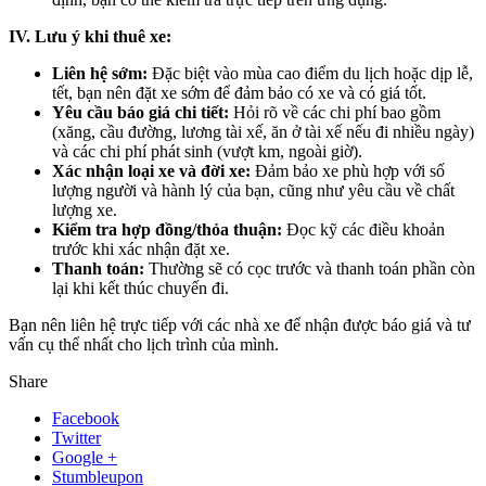
IV. Lưu ý khi thuê xe:
Liên hệ sớm:
Đặc biệt vào mùa cao điểm du lịch hoặc dịp lễ,
tết, bạn nên đặt xe sớm để đảm bảo có xe và có giá tốt.
Yêu cầu báo giá chi tiết:
Hỏi rõ về các chi phí bao gồm
(xăng, cầu đường, lương tài xế, ăn ở tài xế nếu đi nhiều ngày)
và các chi phí phát sinh (vượt km, ngoài giờ).
Xác nhận loại xe và đời xe:
Đảm bảo xe phù hợp với số
lượng người và hành lý của bạn, cũng như yêu cầu về chất
lượng xe.
Kiểm tra hợp đồng/thỏa thuận:
Đọc kỹ các điều khoản
trước khi xác nhận đặt xe.
Thanh toán:
Thường sẽ có cọc trước và thanh toán phần còn
lại khi kết thúc chuyến đi.
Bạn nên liên hệ trực tiếp với các nhà xe để nhận được báo giá và tư
vấn cụ thể nhất cho lịch trình của mình.
Share
Facebook
Twitter
Google +
Stumbleupon