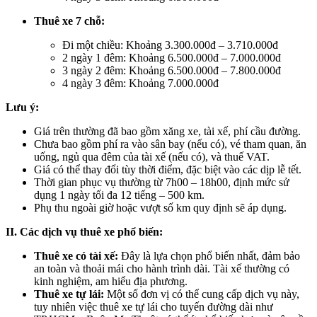
Thuê xe 7 chỗ:
Đi một chiều: Khoảng 3.300.000đ – 3.710.000đ
2 ngày 1 đêm: Khoảng 6.500.000đ – 7.000.000đ
3 ngày 2 đêm: Khoảng 6.500.000đ – 7.800.000đ
4 ngày 3 đêm: Khoảng 7.000.000đ
Lưu ý:
Giá trên thường đã bao gồm xăng xe, tài xế, phí cầu đường.
Chưa bao gồm phí ra vào sân bay (nếu có), vé tham quan, ăn
uống, ngủ qua đêm của tài xế (nếu có), và thuế VAT.
Giá có thể thay đổi tùy thời điểm, đặc biệt vào các dịp lễ tết.
Thời gian phục vụ thường từ 7h00 – 18h00, định mức sử
dụng 1 ngày tối đa 12 tiếng – 500 km.
Phụ thu ngoài giờ hoặc vượt số km quy định sẽ áp dụng.
II. Các dịch vụ thuê xe phổ biến:
Thuê xe có tài xế:
Đây là lựa chọn phổ biến nhất, đảm bảo
an toàn và thoải mái cho hành trình dài. Tài xế thường có
kinh nghiệm, am hiểu địa phương.
Thuê xe tự lái:
Một số đơn vị có thể cung cấp dịch vụ này,
tuy nhiên việc thuê xe tự lái cho tuyến đường dài như