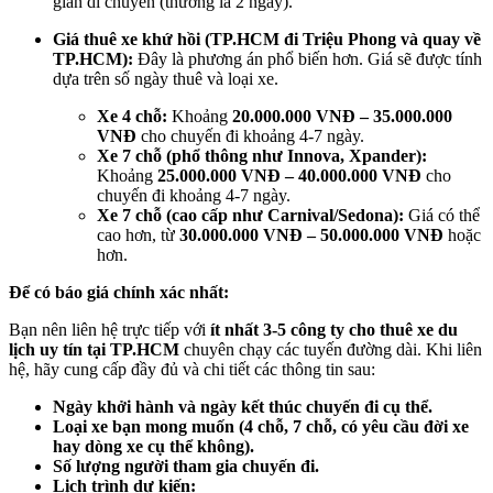
gian di chuyển (thường là 2 ngày).
Giá thuê xe khứ hồi (TP.HCM đi Triệu Phong và quay về
TP.HCM):
Đây là phương án phổ biến hơn. Giá sẽ được tính
dựa trên số ngày thuê và loại xe.
Xe 4 chỗ:
Khoảng
20.000.000 VNĐ – 35.000.000
VNĐ
cho chuyến đi khoảng 4-7 ngày.
Xe 7 chỗ (phổ thông như Innova, Xpander):
Khoảng
25.000.000 VNĐ – 40.000.000 VNĐ
cho
chuyến đi khoảng 4-7 ngày.
Xe 7 chỗ (cao cấp như Carnival/Sedona):
Giá có thể
cao hơn, từ
30.000.000 VNĐ – 50.000.000 VNĐ
hoặc
hơn.
Để có báo giá chính xác nhất:
Bạn nên liên hệ trực tiếp với
ít nhất 3-5 công ty cho thuê xe du
lịch uy tín tại TP.HCM
chuyên chạy các tuyến đường dài. Khi liên
hệ, hãy cung cấp đầy đủ và chi tiết các thông tin sau:
Ngày khởi hành và ngày kết thúc chuyến đi cụ thể.
Loại xe bạn mong muốn (4 chỗ, 7 chỗ, có yêu cầu đời xe
hay dòng xe cụ thể không).
Số lượng người tham gia chuyến đi.
Lịch trình dự kiến: