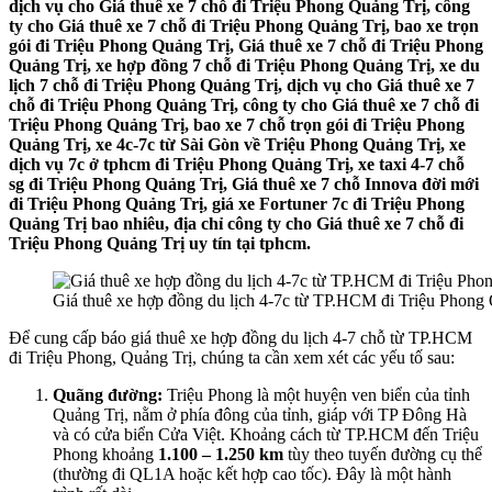
dịch vụ cho Giá thuê xe 7 chỗ đi Triệu Phong Quảng Trị, công
ty cho Giá thuê xe 7 chỗ đi Triệu Phong Quảng Trị, bao xe trọn
gói đi Triệu Phong Quảng Trị, Giá thuê xe 7 chỗ đi Triệu Phong
Quảng Trị, xe hợp đồng 7 chỗ đi Triệu Phong Quảng Trị, xe du
lịch 7 chỗ đi Triệu Phong Quảng Trị, dịch vụ cho Giá thuê xe 7
chỗ đi Triệu Phong Quảng Trị, công ty cho Giá thuê xe 7 chỗ đi
Triệu Phong Quảng Trị, bao xe 7 chỗ trọn gói đi Triệu Phong
Quảng Trị, xe 4c-7c từ Sài Gòn về Triệu Phong Quảng Trị, xe
dịch vụ 7c ở tphcm đi Triệu Phong Quảng Trị, xe taxi 4-7 chỗ
sg đi Triệu Phong Quảng Trị, Giá thuê xe 7 chỗ Innova đời mới
đi Triệu Phong Quảng Trị, giá xe Fortuner 7c đi Triệu Phong
Quảng Trị bao nhiêu, địa chỉ công ty cho Giá thuê xe 7 chỗ đi
Triệu Phong Quảng Trị uy tín tại tphcm.
Giá thuê xe hợp đồng du lịch 4-7c từ TP.HCM đi Triệu Phong
Để cung cấp báo giá thuê xe hợp đồng du lịch 4-7 chỗ từ TP.HCM
đi Triệu Phong, Quảng Trị, chúng ta cần xem xét các yếu tố sau:
Quãng đường:
Triệu Phong là một huyện ven biển của tỉnh
Quảng Trị, nằm ở phía đông của tỉnh, giáp với TP Đông Hà
và có cửa biển Cửa Việt. Khoảng cách từ TP.HCM đến Triệu
Phong khoảng
1.100 – 1.250 km
tùy theo tuyến đường cụ thể
(thường đi QL1A hoặc kết hợp cao tốc). Đây là một hành