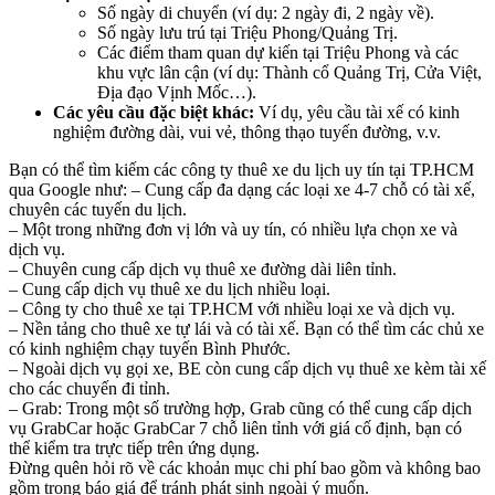
Số ngày di chuyển (ví dụ: 2 ngày đi, 2 ngày về).
Số ngày lưu trú tại Triệu Phong/Quảng Trị.
Các điểm tham quan dự kiến tại Triệu Phong và các
khu vực lân cận (ví dụ: Thành cổ Quảng Trị, Cửa Việt,
Địa đạo Vịnh Mốc…).
Các yêu cầu đặc biệt khác:
Ví dụ, yêu cầu tài xế có kinh
nghiệm đường dài, vui vẻ, thông thạo tuyến đường, v.v.
Bạn có thể tìm kiếm các công ty thuê xe du lịch uy tín tại TP.HCM
qua Google như: – Cung cấp đa dạng các loại xe 4-7 chỗ có tài xế,
chuyên các tuyến du lịch.
– Một trong những đơn vị lớn và uy tín, có nhiều lựa chọn xe và
dịch vụ.
– Chuyên cung cấp dịch vụ thuê xe đường dài liên tỉnh.
– Cung cấp dịch vụ thuê xe du lịch nhiều loại.
– Công ty cho thuê xe tại TP.HCM với nhiều loại xe và dịch vụ.
– Nền tảng cho thuê xe tự lái và có tài xế. Bạn có thể tìm các chủ xe
có kinh nghiệm chạy tuyến Bình Phước.
– Ngoài dịch vụ gọi xe, BE còn cung cấp dịch vụ thuê xe kèm tài xế
cho các chuyến đi tỉnh.
– Grab: Trong một số trường hợp, Grab cũng có thể cung cấp dịch
vụ GrabCar hoặc GrabCar 7 chỗ liên tỉnh với giá cố định, bạn có
thể kiểm tra trực tiếp trên ứng dụng.
Đừng quên hỏi rõ về các khoản mục chi phí bao gồm và không bao
gồm trong báo giá để tránh phát sinh ngoài ý muốn.