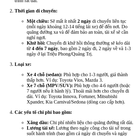
trình rất dài.
Thời gian di chuyển:
Một chiều:
Sẽ mất ít nhất
2 ngày
di chuyển liên tục
(mỗi ngày khoảng 12-14 tiếng lái xe) để đến nơi. Do
quãng đường xa và để đảm bảo an toàn, tài xế sẽ cần
nghỉ ngơi.
Khứ hồi:
Chuyến đi khứ hồi thông thường sẽ kéo dài
từ
4 đến 7 ngày
, bao gồm 2 ngày đi, 2 ngày về và 1-3
ngày ở lại Triệu Phong/Quảng Trị.
Loại xe:
Xe 4 chỗ (sedan):
Phù hợp cho 1-3 người, giá thành
thấp hơn. Ví dụ: Toyota Vios, Mazda 3.
Xe 7 chỗ (MPV/SUV):
Phù hợp cho 4-6 người (hoặc
7 người nếu ít hành lý). Thoải mái hơn cho chuyến đi
dài. Ví dụ: Toyota Innova, Fortuner, Mitsubishi
Xpander, Kia Carnival/Sedona (dòng cao cấp hơn).
Các yếu tố chi phí bao gồm:
Xăng dầu:
Chi phí nhiên liệu cho quãng đường rất dài.
Lương tài xế:
Lương theo ngày công cho tài xế trong
suốt hành trình (bao gồm cả ngày di chuyển và ngày