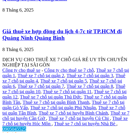
8 Tháng 6, 2025
Giá thuê xe hợp đồng du lịch 4-7c từ TP.HCM đi
Quảng Ninh Quảng Bình
8 Tháng 6, 2025
DỊCH VỤ CHO THUÊ XE 7 CHỖ GIÁ RẺ UY TÍN CHUYÊN
NGHIỆP TẠI SÀI GÒN
Công ty cho thuê xe
-
Công ty cho thuê xe 7 chỗ
,
Thuê xe 7 chỗ tại
quận 1
,
Thuê xe 7 chỗ tại quận 2
,
Thuê xe 7 chỗ tại quận 3
,
Thuê
xe 7 chỗ tại quận 4
,
Thuê xe 7 chỗ tại quận 5
,
Thuê xe 7 chỗ tại
quận 6
,
Thuê xe 7 chỗ tại quận 7
,
Thuê xe 7 chỗ tại quận 8
,
Thuê
xe 7 chỗ tại quận 10
,
Thuê xe 7 chỗ tại quận 11
,
Thuê xe 7 chỗ tại
quận 12
,
Thuê xe 7 chỗ tại quận Thủ Đức
,
Thuê xe 7 chỗ tại quận
Bình Tân
,
Thuê xe 7 chỗ tại quận Bình Thạnh
,
Thuê xe 7 chỗ tại
quận Gò Vấp
,
Thuê xe 7 chỗ tại quận Phú Nhuận
,
Thuê xe 7 chỗ
tại quận Tân Bình
,
Thuê xe 7 chỗ tại huyện Bình Chánh
,
Thuê xe 7
chỗ tại huyện Cần Giờ
,
Thuê xe 7 chỗ tại huyện Củ Chi
,
Thuê xe
7 chỗ tại huyện Hóc Môn
,
Thuê xe 7 chỗ tại huyện Nhà Bè
,
0905045525