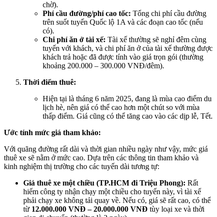
chờ).
Phí cầu đường/phí cao tốc:
Tổng chi phí cầu đường
trên suốt tuyến Quốc lộ 1A và các đoạn cao tốc (nếu
có).
Chi phí ăn ở tài xế:
Tài xế thường sẽ nghỉ đêm cùng
tuyến với khách, và chi phí ăn ở của tài xế thường được
khách trả hoặc đã được tính vào giá trọn gói (thường
khoảng 200.000 – 300.000 VNĐ/đêm).
Thời điểm thuê:
Hiện tại là tháng 6 năm 2025, đang là mùa cao điểm du
lịch hè, nên giá có thể cao hơn một chút so với mùa
thấp điểm. Giá cũng có thể tăng cao vào các dịp lễ, Tết.
Ước tính mức giá tham khảo:
Với quãng đường rất dài và thời gian nhiều ngày như vậy, mức giá
thuê xe sẽ nằm ở mức cao. Dựa trên các thông tin tham khảo và
kinh nghiệm thị trường cho các tuyến dài tương tự:
Giá thuê xe một chiều (TP.HCM đi Triệu Phong):
Rất
hiếm công ty nhận chạy một chiều cho tuyến này, vì tài xế
phải chạy xe không tải quay về. Nếu có, giá sẽ rất cao, có thể
từ
12.000.000 VNĐ – 20.000.000 VNĐ
tùy loại xe và thời