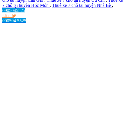
chỗ tại huyện Cần Giờ
,
Thuê xe 7 chỗ tại huyện Củ Chi
,
Thuê xe
7 chỗ tại huyện Hóc Môn
,
Thuê xe 7 chỗ tại huyện Nhà Bè
,
0905045525
Liên hệ
090504 5525