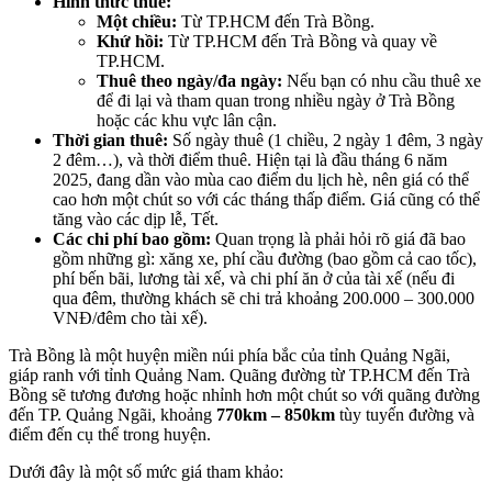
Hình thức thuê:
Một chiều:
Từ TP.HCM đến Trà Bồng.
Khứ hồi:
Từ TP.HCM đến Trà Bồng và quay về
TP.HCM.
Thuê theo ngày/đa ngày:
Nếu bạn có nhu cầu thuê xe
để đi lại và tham quan trong nhiều ngày ở Trà Bồng
hoặc các khu vực lân cận.
Thời gian thuê:
Số ngày thuê (1 chiều, 2 ngày 1 đêm, 3 ngày
2 đêm…), và thời điểm thuê. Hiện tại là đầu tháng 6 năm
2025, đang dần vào mùa cao điểm du lịch hè, nên giá có thể
cao hơn một chút so với các tháng thấp điểm. Giá cũng có thể
tăng vào các dịp lễ, Tết.
Các chi phí bao gồm:
Quan trọng là phải hỏi rõ giá đã bao
gồm những gì: xăng xe, phí cầu đường (bao gồm cả cao tốc),
phí bến bãi, lương tài xế, và chi phí ăn ở của tài xế (nếu đi
qua đêm, thường khách sẽ chi trả khoảng 200.000 – 300.000
VNĐ/đêm cho tài xế).
Trà Bồng là một huyện miền núi phía bắc của tỉnh Quảng Ngãi,
giáp ranh với tỉnh Quảng Nam. Quãng đường từ TP.HCM đến Trà
Bồng sẽ tương đương hoặc nhỉnh hơn một chút so với quãng đường
đến TP. Quảng Ngãi, khoảng
770km – 850km
tùy tuyến đường và
điểm đến cụ thể trong huyện.
Dưới đây là một số mức giá tham khảo: