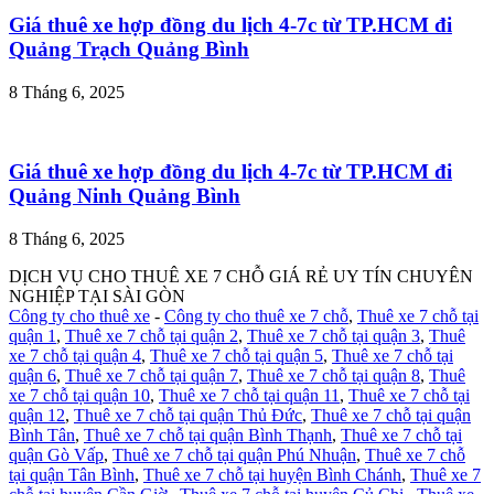
Giá thuê xe hợp đồng du lịch 4-7c từ TP.HCM đi
Quảng Trạch Quảng Bình
8 Tháng 6, 2025
Giá thuê xe hợp đồng du lịch 4-7c từ TP.HCM đi
Quảng Ninh Quảng Bình
8 Tháng 6, 2025
DỊCH VỤ CHO THUÊ XE 7 CHỖ GIÁ RẺ UY TÍN CHUYÊN
NGHIỆP TẠI SÀI GÒN
Công ty cho thuê xe
-
Công ty cho thuê xe 7 chỗ
,
Thuê xe 7 chỗ tại
quận 1
,
Thuê xe 7 chỗ tại quận 2
,
Thuê xe 7 chỗ tại quận 3
,
Thuê
xe 7 chỗ tại quận 4
,
Thuê xe 7 chỗ tại quận 5
,
Thuê xe 7 chỗ tại
quận 6
,
Thuê xe 7 chỗ tại quận 7
,
Thuê xe 7 chỗ tại quận 8
,
Thuê
xe 7 chỗ tại quận 10
,
Thuê xe 7 chỗ tại quận 11
,
Thuê xe 7 chỗ tại
quận 12
,
Thuê xe 7 chỗ tại quận Thủ Đức
,
Thuê xe 7 chỗ tại quận
Bình Tân
,
Thuê xe 7 chỗ tại quận Bình Thạnh
,
Thuê xe 7 chỗ tại
quận Gò Vấp
,
Thuê xe 7 chỗ tại quận Phú Nhuận
,
Thuê xe 7 chỗ
tại quận Tân Bình
,
Thuê xe 7 chỗ tại huyện Bình Chánh
,
Thuê xe 7