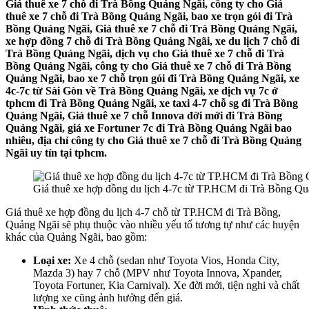
Giá thuê xe 7 chỗ đi Trà Bồng Quảng Ngãi, công ty cho Giá
thuê xe 7 chỗ đi Trà Bồng Quảng Ngãi, bao xe trọn gói đi Trà
Bồng Quảng Ngãi, Giá thuê xe 7 chỗ đi Trà Bồng Quảng Ngãi,
xe hợp đồng 7 chỗ đi Trà Bồng Quảng Ngãi, xe du lịch 7 chỗ đi
Trà Bồng Quảng Ngãi, dịch vụ cho Giá thuê xe 7 chỗ đi Trà
Bồng Quảng Ngãi, công ty cho Giá thuê xe 7 chỗ đi Trà Bồng
Quảng Ngãi, bao xe 7 chỗ trọn gói đi Trà Bồng Quảng Ngãi, xe
4c-7c từ Sài Gòn về Trà Bồng Quảng Ngãi, xe dịch vụ 7c ở
tphcm đi Trà Bồng Quảng Ngãi, xe taxi 4-7 chỗ sg đi Trà Bồng
Quảng Ngãi, Giá thuê xe 7 chỗ Innova đời mới đi Trà Bồng
Quảng Ngãi, giá xe Fortuner 7c đi Trà Bồng Quảng Ngãi bao
nhiêu, địa chỉ công ty cho Giá thuê xe 7 chỗ đi Trà Bồng Quảng
Ngãi uy tín tại tphcm.
Giá thuê xe hợp đồng du lịch 4-7c từ TP.HCM đi Trà Bồng Q
Giá thuê xe hợp đồng du lịch 4-7 chỗ từ TP.HCM đi Trà Bồng,
Quảng Ngãi sẽ phụ thuộc vào nhiều yếu tố tương tự như các huyện
khác của Quảng Ngãi, bao gồm:
Loại xe:
Xe 4 chỗ (sedan như Toyota Vios, Honda City,
Mazda 3) hay 7 chỗ (MPV như Toyota Innova, Xpander,
Toyota Fortuner, Kia Carnival). Xe đời mới, tiện nghi và chất
lượng xe cũng ảnh hưởng đến giá.