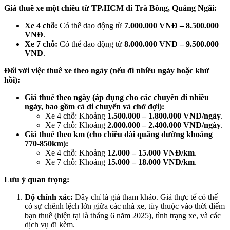
Giá thuê xe một chiều từ TP.HCM đi Trà Bồng, Quảng Ngãi:
Xe 4 chỗ:
Có thể dao động từ
7.000.000 VNĐ – 8.500.000
VNĐ
.
Xe 7 chỗ:
Có thể dao động từ
8.000.000 VNĐ – 9.500.000
VNĐ
.
Đối với việc thuê xe theo ngày (nếu đi nhiều ngày hoặc khứ
hồi):
Giá thuê theo ngày (áp dụng cho các chuyến đi nhiều
ngày, bao gồm cả di chuyển và chờ đợi):
Xe 4 chỗ: Khoảng
1.500.000 – 1.800.000 VNĐ/ngày
.
Xe 7 chỗ: Khoảng
2.000.000 – 2.400.000 VNĐ/ngày
.
Giá thuê theo km (cho chiều dài quãng đường khoảng
770-850km):
Xe 4 chỗ: Khoảng
12.000 – 15.000 VNĐ/km
.
Xe 7 chỗ: Khoảng
15.000 – 18.000 VNĐ/km
.
Lưu ý quan trọng:
Độ chính xác:
Đây chỉ là giá tham khảo. Giá thực tế có thể
có sự chênh lệch lớn giữa các nhà xe, tùy thuộc vào thời điểm
bạn thuê (hiện tại là tháng 6 năm 2025), tình trạng xe, và các
dịch vụ đi kèm.