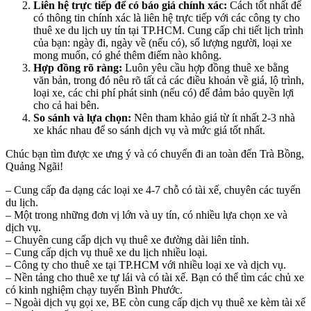
Liên hệ trực tiếp để có báo giá chính xác:
Cách tốt nhất để
có thông tin chính xác là liên hệ trực tiếp với các công ty cho
thuê xe du lịch uy tín tại TP.HCM. Cung cấp chi tiết lịch trình
của bạn: ngày đi, ngày về (nếu có), số lượng người, loại xe
mong muốn, có ghé thêm điểm nào không.
Hợp đồng rõ ràng:
Luôn yêu cầu hợp đồng thuê xe bằng
văn bản, trong đó nêu rõ tất cả các điều khoản về giá, lộ trình,
loại xe, các chi phí phát sinh (nếu có) để đảm bảo quyền lợi
cho cả hai bên.
So sánh và lựa chọn:
Nên tham khảo giá từ ít nhất 2-3 nhà
xe khác nhau để so sánh dịch vụ và mức giá tốt nhất.
Chúc bạn tìm được xe ưng ý và có chuyến đi an toàn đến Trà Bồng,
Quảng Ngãi!
– Cung cấp đa dạng các loại xe 4-7 chỗ có tài xế, chuyên các tuyến
du lịch.
– Một trong những đơn vị lớn và uy tín, có nhiều lựa chọn xe và
dịch vụ.
– Chuyên cung cấp dịch vụ thuê xe đường dài liên tỉnh.
– Cung cấp dịch vụ thuê xe du lịch nhiều loại.
– Công ty cho thuê xe tại TP.HCM với nhiều loại xe và dịch vụ.
– Nền tảng cho thuê xe tự lái và có tài xế. Bạn có thể tìm các chủ xe
có kinh nghiệm chạy tuyến Bình Phước.
– Ngoài dịch vụ gọi xe, BE còn cung cấp dịch vụ thuê xe kèm tài xế