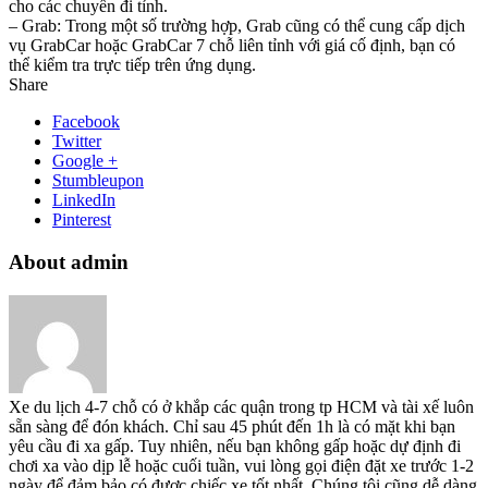
cho các chuyến đi tỉnh.
– Grab: Trong một số trường hợp, Grab cũng có thể cung cấp dịch
vụ GrabCar hoặc GrabCar 7 chỗ liên tỉnh với giá cố định, bạn có
thể kiểm tra trực tiếp trên ứng dụng.
Share
Facebook
Twitter
Google +
Stumbleupon
LinkedIn
Pinterest
About admin
Xe du lịch 4-7 chỗ có ở khắp các quận trong tp HCM và tài xế luôn
sẵn sàng để đón khách. Chỉ sau 45 phút đến 1h là có mặt khi bạn
yêu cầu đi xa gấp. Tuy nhiên, nếu bạn không gấp hoặc dự định đi
chơi xa vào dịp lễ hoặc cuối tuần, vui lòng gọi điện đặt xe trước 1-2
ngày để đảm bảo có được chiếc xe tốt nhất. Chúng tôi cũng dễ dàng