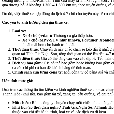
Quãng đường từ TP.HCM đến Tĩnh Gia (nay là Thị xã Nghi Sơn), Tha
qua đường bộ là khoảng
1.300 – 1.500 km
tùy theo tuyến đường và đ
Do đó, việc thuê xe hợp đồng du lịch 4-7 chỗ cho tuyến này sẽ có chi
Các yếu tố ảnh hưởng đến giá thuê xe:
Loại xe:
Xe 4 chỗ (sedan):
Thường có giá thấp hơn.
Xe 7 chỗ (MPV/SUV như Innova, Fortuner, Xpander,
thoải mái hơn cho hành trình dài.
Thời gian thuê:
Chuyến đi này chắc chắn sẽ kéo dài ít nhất 2 
quan tại Tĩnh Gia/Nghi Sơn, tổng thời gian có thể lên đến
4-7 
Thời điểm thuê:
Giá có thể tăng cao vào các dịp lễ, Tết, mùa c
Dịch vụ bao gồm:
Giá có thể bao gồm hoặc không bao gồm chi p
cả các chi phí cơ bản để khách hàng dễ tính toán.
Chính sách của từng công ty:
Mỗi công ty có bảng giá và chín
Ước tính mức giá:
Dựa trên các thông tin tìm kiếm và kinh nghiệm thuê xe cho các chuy
Thanh Hóa (khứ hồi, bao gồm tài xế, xăng xe, cầu đường, và chi phí 
Một chiều:
Rất ít công ty chuyên chạy một chiều cho quãng đườ
Khứ hồi (có thời gian nghỉ ở Tĩnh Gia/Nghi Sơn/Thanh Hó
thuộc vào chi tiết hành trình, loại xe và các dịch vụ đi kèm.