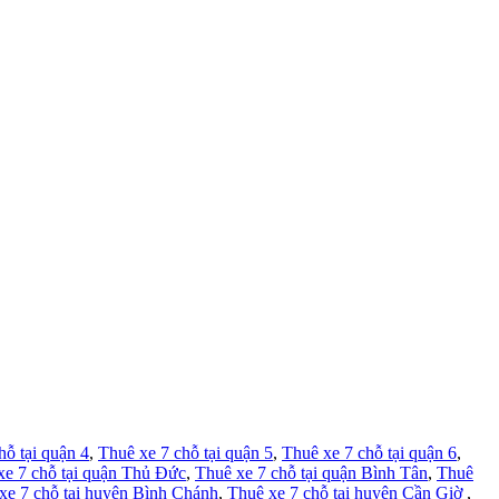
hỗ tại quận 4
,
Thuê xe 7 chỗ tại quận 5
,
Thuê xe 7 chỗ tại quận 6
,
xe 7 chỗ tại quận Thủ Đức
,
Thuê xe 7 chỗ tại quận Bình Tân
,
Thuê
xe 7 chỗ tại huyện Bình Chánh
,
Thuê xe 7 chỗ tại huyện Cần Giờ
,