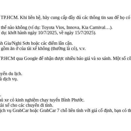
ại TP.HCM. Khi liên hệ, hãy cung cấp đầy đủ các thông tin sau để họ có t
ụ thể nào không (ví dụ: Toyota Vios, Innova, Kia Carnival…).
í dụ: khởi hành ngày 10/7/2025, về ngày 15/7/2025).
h Gia/Nghi Sơn hoặc các điểm lân cận.
gồm ăn ở của tài xế không (thường là có), v.v.
ại TP.HCM qua Google để nhận được nhiều báo giá và so sánh. Một số c
yến du lịch.
à dịch vụ.
.
 chủ xe có kinh nghiệm chạy tuyến Bình Phước.
ài xế cho các chuyến đi tỉnh.
h vụ GrabCar hoặc GrabCar 7 chỗ liên tỉnh với giá cố định, bạn có thể