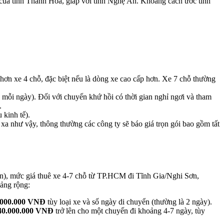
của tỉnh Thanh Hóa, giáp với tỉnh Nghệ An. Khoảng cách ước tính
hơn xe 4 chỗ, đặc biệt nếu là dòng xe cao cấp hơn. Xe 7 chỗ thường
e mỗi ngày). Đối với chuyến khứ hồi có thời gian nghỉ ngơi và tham
.
 kinh tế).
xa như vậy, thông thường các công ty sẽ báo giá trọn gói bao gồm tất
n),
mức giá thuê xe 4-7 chỗ từ TP.
HCM đi Tĩnh Gia/Nghi Sơn,
oảng rộng:
.000.000 VNĐ
tùy loại xe và số ngày di chuyển (thường là 2 ngày).
40.000.000 VNĐ
trở lên cho một chuyến đi khoảng 4-7 ngày, tùy