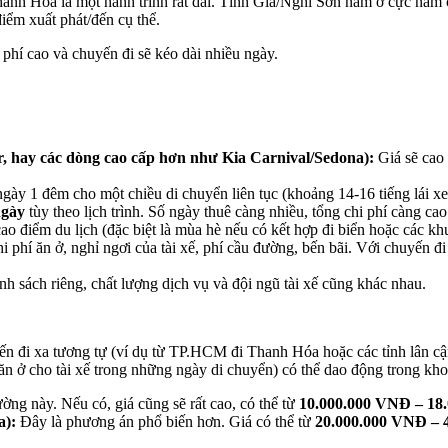
nh Hóa là một hành trình rất dài. Tĩnh Gia/Nghi Sơn nằm ở cực nam 
iểm xuất phát/đến cụ thể.
 phí cao và chuyến đi sẽ kéo dài nhiều ngày.
 hay các dòng cao cấp hơn như Kia Carnival/Sedona):
Giá sẽ cao 
ngày 1 đêm cho một chiều di chuyển liên tục (khoảng 14-16 tiếng lái x
ngày
tùy theo lịch trình. Số ngày thuê càng nhiều, tổng chi phí càng cao
ao điểm du lịch (đặc biệt là mùa hè nếu có kết hợp đi biển hoặc các khu
hí ăn ở, nghỉ ngơi của tài xế, phí cầu đường, bến bãi. Với chuyến đi 
h sách riêng, chất lượng dịch vụ và đội ngũ tài xế cũng khác nhau.
ến đi xa tương tự (ví dụ từ TP.HCM đi Thanh Hóa hoặc các tỉnh lân cậ
ăn ở cho tài xế trong những ngày di chuyển) có thể dao động trong kh
ng này. Nếu có, giá cũng sẽ rất cao, có thể từ
10.000.000 VNĐ – 18
a):
Đây là phương án phổ biến hơn. Giá có thể từ
20.000.000 VNĐ – 