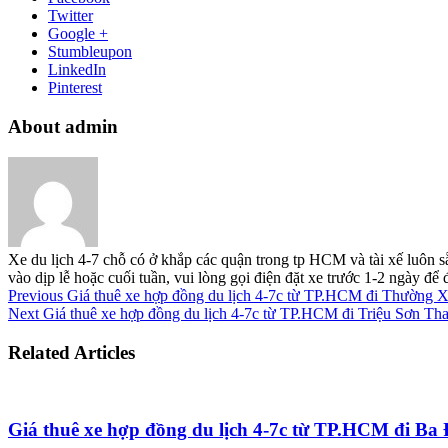
Twitter
Google +
Stumbleupon
LinkedIn
Pinterest
About admin
Xe du lịch 4-7 chỗ có ở khắp các quận trong tp HCM và tài xế luôn s
vào dịp lễ hoặc cuối tuần, vui lòng gọi điện đặt xe trước 1-2 ngày đ
Previous
Giá thuê xe hợp đồng du lịch 4-7c từ TP.HCM đi Thường
Next
Giá thuê xe hợp đồng du lịch 4-7c từ TP.HCM đi Triệu Sơn Th
Related Articles
Giá thuê xe hợp đồng du lịch 4-7c từ TP.HCM đi B