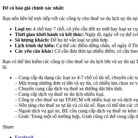
Để có báo giá chính xác nhất:
Bạn nên liên hệ trực tiếp với các công ty cho thuê xe du lịch uy tín t
Loại xe:
4 chỗ hay 7 chỗ, có yêu cầu đời xe mới hay loại xe c
Thời gian khởi hành và kết thúc:
Ngày đi, ngày về cụ thể (v
Số lượng khách:
Để họ tư vấn loại xe phù hợp.
Lịch trình dự kiến:
Cụ thể các điểm dừng chân, số ngày ở Tĩn
Các yêu cầu khác:
Có cần đưa đón tại nhiều điểm, có cần bao 
Bạn có thể tìm kiếm các công ty cho thuê xe du lịch lớn và uy tín t
là:
– Cung cấp đa dạng các loại xe 4-7 chỗ có tài xế, chuyên các tu
– Một trong những đơn vị lớn và uy tín, có nhiều lựa chọn xe v
– Chuyên cung cấp dịch vụ thuê xe đường dài liên tỉnh.
– Cung cấp dịch vụ thuê xe du lịch nhiều loại.
– Công ty cho thuê xe tại TP.HCM với nhiều loại xe và dịch vụ
– Nền tảng cho thuê xe tự lái và có tài xế. Bạn có thể tìm các
– Ngoài dịch vụ gọi xe, BE còn cung cấp dịch vụ thuê xe kèm t
– Grab: Trong một số trường hợp, Grab cũng có thể cung cấp dịc
Share
Facebook