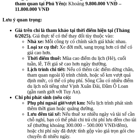
tham quan tại Phú Yên):
Khoảng
9.800.000 VNĐ –
11.800.000 VNĐ
Lưu ý quan trọng:
Giá trên chỉ là tham khảo tại thời điểm hiện tại (Tháng
6/2025).
Giá thực tế có thể thay đổi tùy thuộc vào:
Nhà xe:
Mỗi công ty có chính sách giá khác nhau.
Loại xe cụ thể:
Xe đời mới, sang trọng hơn có thể có
giá cao hơn.
Thời điểm thuê:
Mùa cao điểm du lịch (Hè), cuối
tuần, lễ, Tết giá sẽ cao hơn ngày thường.
Lịch trình chi tiết:
Nếu có thêm các điểm dừng chân,
tham quan ngoài lộ trình chính, hoặc số km vượt quá
định mức, có thể có phụ phí. Sông Cầu có nhiều điểm
du lịch nổi tiếng như Vịnh Xuân Đài, Đầm Ô Loan
(gần ranh giới với Tuy An).
Chi phí phát sinh (nếu có):
Phụ phí ngoài giờ/vượt km:
Nếu lịch trình phát sinh
thêm thời gian hoặc quãng đường.
Lưu đêm tài xế:
Nếu thuê xe nhiều ngày và tài xế cần
chỗ nghỉ, bạn có thể phải chi trả chi phí lưu đêm cho tài
xế (thường khoảng 300.000 – 500.000 VNĐ/đêm),
hoặc chi phí này đã được tính gộp vào giá trọn gói cho
chuyến đi nhiều ngày.