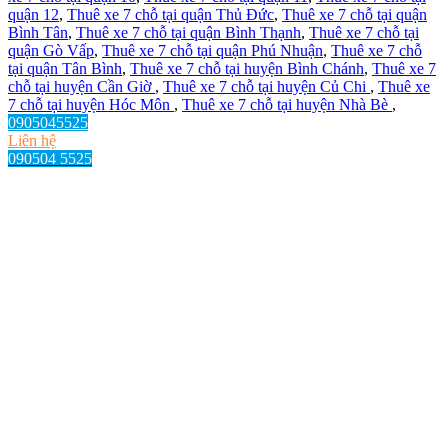
quận 12
,
Thuê xe 7 chỗ tại quận Thủ Đức
,
Thuê xe 7 chỗ tại quận
Bình Tân
,
Thuê xe 7 chỗ tại quận Bình Thạnh
,
Thuê xe 7 chỗ tại
quận Gò Vấp
,
Thuê xe 7 chỗ tại quận Phú Nhuận
,
Thuê xe 7 chỗ
tại quận Tân Bình
,
Thuê xe 7 chỗ tại huyện Bình Chánh
,
Thuê xe 7
chỗ tại huyện Cần Giờ
,
Thuê xe 7 chỗ tại huyện Củ Chi
,
Thuê xe
7 chỗ tại huyện Hóc Môn
,
Thuê xe 7 chỗ tại huyện Nhà Bè
,
0905045525
Liên hệ
090504 5525