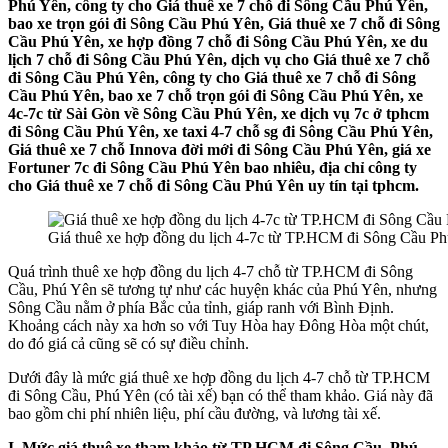
Phú Yên, công ty cho Giá thuê xe 7 chỗ đi Sông Cầu Phú Yên,
bao xe trọn gói đi Sông Cầu Phú Yên, Giá thuê xe 7 chỗ đi Sông
Cầu Phú Yên, xe hợp đồng 7 chỗ đi Sông Cầu Phú Yên, xe du
lịch 7 chỗ đi Sông Cầu Phú Yên, dịch vụ cho Giá thuê xe 7 chỗ
đi Sông Cầu Phú Yên, công ty cho Giá thuê xe 7 chỗ đi Sông
Cầu Phú Yên, bao xe 7 chỗ trọn gói đi Sông Cầu Phú Yên, xe
4c-7c từ Sài Gòn về Sông Cầu Phú Yên, xe dịch vụ 7c ở tphcm
đi Sông Cầu Phú Yên, xe taxi 4-7 chỗ sg đi Sông Cầu Phú Yên,
Giá thuê xe 7 chỗ Innova đời mới đi Sông Cầu Phú Yên, giá xe
Fortuner 7c đi Sông Cầu Phú Yên bao nhiêu, địa chỉ công ty
cho Giá thuê xe 7 chỗ đi Sông Cầu Phú Yên uy tín tại tphcm.
Giá thuê xe hợp đồng du lịch 4-7c từ TP.HCM đi Sông Cầu P
Quá trình thuê xe hợp đồng du lịch 4-7 chỗ từ TP.HCM đi Sông
Cầu, Phú Yên sẽ tương tự như các huyện khác của Phú Yên, nhưng
Sông Cầu nằm ở phía Bắc của tỉnh, giáp ranh với Bình Định.
Khoảng cách này xa hơn so với Tuy Hòa hay Đông Hòa một chút,
do đó giá cả cũng sẽ có sự điều chỉnh.
Dưới đây là mức giá thuê xe hợp đồng du lịch 4-7 chỗ từ TP.HCM
đi Sông Cầu, Phú Yên (có tài xế) bạn có thể tham khảo. Giá này đã
bao gồm chi phí nhiên liệu, phí cầu đường, và lương tài xế.
I. Mức giá thuê xe tham khảo từ TP.HCM đi Sông Cầu, Phú