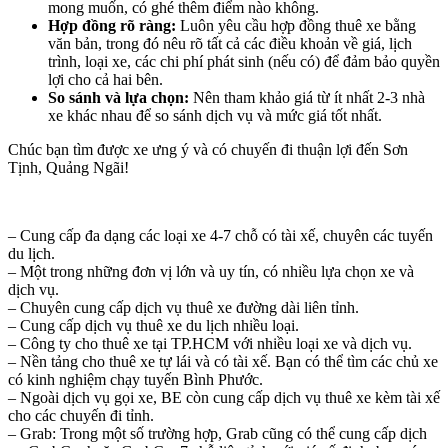
mong muốn, có ghé thêm điểm nào không.
Hợp đồng rõ ràng:
Luôn yêu cầu hợp đồng thuê xe bằng
văn bản, trong đó nêu rõ tất cả các điều khoản về giá, lịch
trình, loại xe, các chi phí phát sinh (nếu có) để đảm bảo quyền
lợi cho cả hai bên.
So sánh và lựa chọn:
Nên tham khảo giá từ ít nhất 2-3 nhà
xe khác nhau để so sánh dịch vụ và mức giá tốt nhất.
Chúc bạn tìm được xe ưng ý và có chuyến đi thuận lợi đến Sơn
Tịnh, Quảng Ngãi!
– Cung cấp đa dạng các loại xe 4-7 chỗ có tài xế, chuyên các tuyến
du lịch.
– Một trong những đơn vị lớn và uy tín, có nhiều lựa chọn xe và
dịch vụ.
– Chuyên cung cấp dịch vụ thuê xe đường dài liên tỉnh.
– Cung cấp dịch vụ thuê xe du lịch nhiều loại.
– Công ty cho thuê xe tại TP.HCM với nhiều loại xe và dịch vụ.
– Nền tảng cho thuê xe tự lái và có tài xế. Bạn có thể tìm các chủ xe
có kinh nghiệm chạy tuyến Bình Phước.
– Ngoài dịch vụ gọi xe, BE còn cung cấp dịch vụ thuê xe kèm tài xế
cho các chuyến đi tỉnh.
– Grab: Trong một số trường hợp, Grab cũng có thể cung cấp dịch