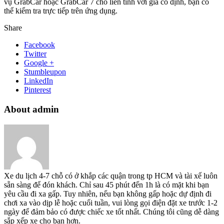
vụ GrabCar hoặc GrabCar 7 chỗ liên tỉnh với giá cố định, bạn có
thể kiểm tra trực tiếp trên ứng dụng.
Share
Facebook
Twitter
Google +
Stumbleupon
LinkedIn
Pinterest
About admin
Xe du lịch 4-7 chỗ có ở khắp các quận trong tp HCM và tài xế luôn
sẵn sàng để đón khách. Chỉ sau 45 phút đến 1h là có mặt khi bạn
yêu cầu đi xa gấp. Tuy nhiên, nếu bạn không gấp hoặc dự định đi
chơi xa vào dịp lễ hoặc cuối tuần, vui lòng gọi điện đặt xe trước 1-2
ngày để đảm bảo có được chiếc xe tốt nhất. Chúng tôi cũng dễ dàng
sắp xếp xe cho bạn hơn.