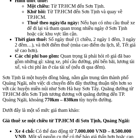
Hình thức thuê:
Một chiều:
Từ TP.HCM đến Sơn Tịnh.
Khứ hồi:
Từ TP.HCM đến Sơn Tịnh và quay về
TP.HCM.
Thuê theo ngày/đa ngày:
Nếu bạn có nhu cầu thuê xe
để đi lại và tham quan trong nhiều ngày ở Sơn Tịnh
hoặc các khu vực lân cận.
Thời gian thuê:
Số ngày thuê (1 chiều, 2 ngày 1 đêm, 3 ngày
2 đêm…), và thời điểm thuê (mùa cao điểm du lịch, lễ, Tết giá
sẽ cao hơn).
Các chi phí bao gồm:
Quan trọng là phải hỏi rõ giá đã bao
gồm những gì: xăng xe, phí cầu đường, phí bến bãi, lương tài
xế, và chi phí ăn ở của tài xế (nếu đi qua đêm).
Sơn Tịnh là một huyện đồng bằng, nằm gần trung tâm thành phố
Quảng Ngãi, nên việc di chuyển đến đây thường thuận tiện hơn so
với các huyện miền núi như Sơn Hà hay Sơn Tây. Quãng đường từ
TP.HCM đến Sơn Tịnh tương đương với quãng đường đến TP.
Quảng Ngãi, khoảng
770km – 830km
tùy tuyến đường.
Dưới đây là một số mức giá tham khảo:
Giá thuê xe một chiều từ TP.HCM đi Sơn Tịnh, Quảng Ngãi:
Xe 4 chỗ:
Có thể dao động từ
7.000.000 VNĐ – 8.500.000
VNĐ
. Một số nguồn cụ thể có thể báo giá thấp hơn hoặc cao