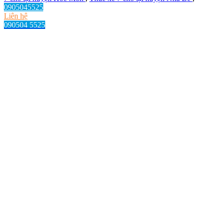
0905045525
Liên hệ
090504 5525