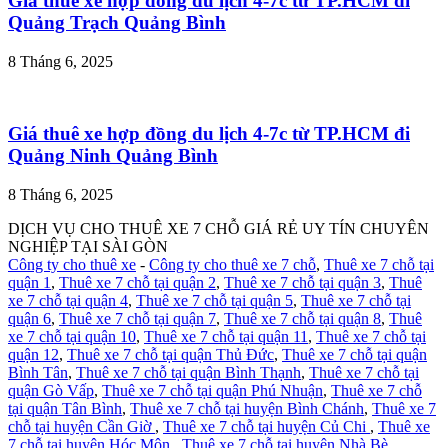
Giá thuê xe hợp đồng du lịch 4-7c từ TP.HCM đi
Quảng Trạch Quảng Bình
8 Tháng 6, 2025
Giá thuê xe hợp đồng du lịch 4-7c từ TP.HCM đi
Quảng Ninh Quảng Bình
8 Tháng 6, 2025
DỊCH VỤ CHO THUÊ XE 7 CHỖ GIÁ RẺ UY TÍN CHUYÊN
NGHIỆP TẠI SÀI GÒN
Công ty cho thuê xe
-
Công ty cho thuê xe 7 chỗ
,
Thuê xe 7 chỗ tại
quận 1
,
Thuê xe 7 chỗ tại quận 2
,
Thuê xe 7 chỗ tại quận 3
,
Thuê
xe 7 chỗ tại quận 4
,
Thuê xe 7 chỗ tại quận 5
,
Thuê xe 7 chỗ tại
quận 6
,
Thuê xe 7 chỗ tại quận 7
,
Thuê xe 7 chỗ tại quận 8
,
Thuê
xe 7 chỗ tại quận 10
,
Thuê xe 7 chỗ tại quận 11
,
Thuê xe 7 chỗ tại
quận 12
,
Thuê xe 7 chỗ tại quận Thủ Đức
,
Thuê xe 7 chỗ tại quận
Bình Tân
,
Thuê xe 7 chỗ tại quận Bình Thạnh
,
Thuê xe 7 chỗ tại
quận Gò Vấp
,
Thuê xe 7 chỗ tại quận Phú Nhuận
,
Thuê xe 7 chỗ
tại quận Tân Bình
,
Thuê xe 7 chỗ tại huyện Bình Chánh
,
Thuê xe 7
chỗ tại huyện Cần Giờ
,
Thuê xe 7 chỗ tại huyện Củ Chi
,
Thuê xe
7 chỗ tại huyện Hóc Môn
,
Thuê xe 7 chỗ tại huyện Nhà Bè
,