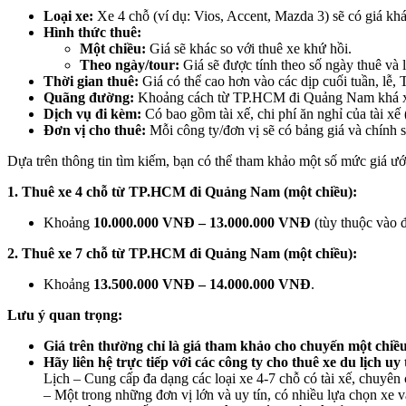
Loại xe:
Xe 4 chỗ (ví dụ: Vios, Accent, Mazda 3) sẽ có giá khá
Hình thức thuê:
Một chiều:
Giá sẽ khác so với thuê xe khứ hồi.
Theo ngày/tour:
Giá sẽ được tính theo số ngày thuê và lị
Thời gian thuê:
Giá có thể cao hơn vào các dịp cuối tuần, lễ, 
Quãng đường:
Khoảng cách từ TP.HCM đi Quảng Nam khá xa 
Dịch vụ đi kèm:
Có bao gồm tài xế, chi phí ăn nghỉ của tài xế 
Đơn vị cho thuê:
Mỗi công ty/đơn vị sẽ có bảng giá và chính s
Dựa trên thông tin tìm kiếm, bạn có thể tham khảo một số mức giá ước 
1. Thuê xe 4 chỗ từ TP.HCM đi Quảng Nam (một chiều):
Khoảng
10.000.000 VNĐ – 13.000.000 VNĐ
(tùy thuộc vào
2. Thuê xe 7 chỗ từ TP.HCM đi Quảng Nam (một chiều):
Khoảng
13.500.000 VNĐ – 14.000.000 VNĐ
.
Lưu ý quan trọng:
Giá trên thường chỉ là giá tham khảo cho chuyến một chiều
Hãy liên hệ trực tiếp với các công ty cho thuê xe du lịch uy 
Lịch – Cung cấp đa dạng các loại xe 4-7 chỗ có tài xế, chuyên 
– Một trong những đơn vị lớn và uy tín, có nhiều lựa chọn xe v