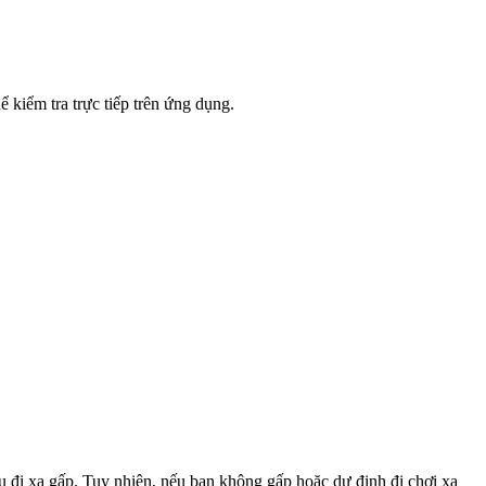
 kiểm tra trực tiếp trên ứng dụng.
u đi xa gấp. Tuy nhiên, nếu bạn không gấp hoặc dự định đi chơi xa