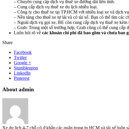
– Chuyên cung cấp dịch vụ thuê xe đường dài liên tỉnh.
– Cung cấp dịch vụ thuê xe du lịch nhiều loại.
– Công ty cho thuê xe tại TP.HCM với nhiều loại xe và dịch vụ
– Nền tảng cho thuê xe tự lái và có tài xế. Bạn có thể tìm các
– Ngoài dịch vụ gọi xe, BE còn cung cấp dịch vụ thuê xe kèm t
– Grab: Trong một số trường hợp, Grab cũng có thể cung cấp dịc
Luôn hỏi rõ về
các khoản chi phí đã bao gồm và chưa bao 
Share
Facebook
Twitter
Google +
Stumbleupon
LinkedIn
Pinterest
About admin
Xe du lịch 4-7 chỗ có ở khắp các quận trong tp HCM và tài xế luôn s