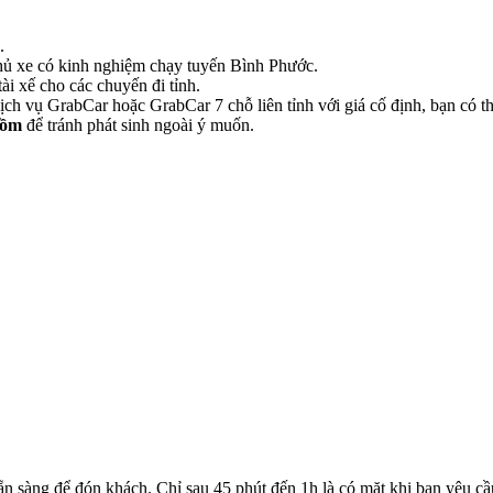
.
 chủ xe có kinh nghiệm chạy tuyến Bình Phước.
ài xế cho các chuyến đi tỉnh.
h vụ GrabCar hoặc GrabCar 7 chỗ liên tỉnh với giá cố định, bạn có thể
gồm
để tránh phát sinh ngoài ý muốn.
ẵn sàng để đón khách. Chỉ sau 45 phút đến 1h là có mặt khi bạn yêu cầ