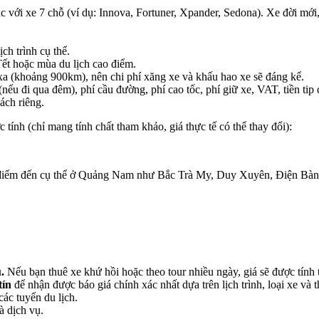
c với xe 7 chỗ (ví dụ: Innova, Fortuner, Xpander, Sedona). Xe đời mới,
ch trình cụ thể.
Tết hoặc mùa du lịch cao điểm.
(khoảng 900km), nên chi phí xăng xe và khấu hao xe sẽ đáng kể.
(nếu đi qua đêm), phí cầu đường, phí cao tốc, phí giữ xe, VAT, tiền tip
ách riêng.
tính (chỉ mang tính chất tham khảo, giá thực tế có thể thay đổi):
 điểm đến cụ thể ở Quảng Nam như Bắc Trà My, Duy Xuyên, Điện Bà
.
Nếu bạn thuê xe khứ hồi hoặc theo tour nhiều ngày, giá sẽ được tính t
tín
để nhận được báo giá chính xác nhất dựa trên lịch trình, loại xe v
các tuyến du lịch.
à dịch vụ.