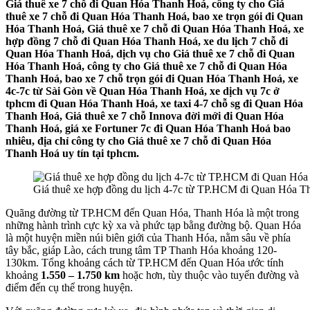
Giá thuê xe 7 chỗ đi Quan Hóa Thanh Hoá, công ty cho Giá
thuê xe 7 chỗ đi Quan Hóa Thanh Hoá, bao xe trọn gói đi Quan
Hóa Thanh Hoá, Giá thuê xe 7 chỗ đi Quan Hóa Thanh Hoá, xe
hợp đồng 7 chỗ đi Quan Hóa Thanh Hoá, xe du lịch 7 chỗ đi
Quan Hóa Thanh Hoá, dịch vụ cho Giá thuê xe 7 chỗ đi Quan
Hóa Thanh Hoá, công ty cho Giá thuê xe 7 chỗ đi Quan Hóa
Thanh Hoá, bao xe 7 chỗ trọn gói đi Quan Hóa Thanh Hoá, xe
4c-7c từ Sài Gòn về Quan Hóa Thanh Hoá, xe dịch vụ 7c ở
tphcm đi Quan Hóa Thanh Hoá, xe taxi 4-7 chỗ sg đi Quan Hóa
Thanh Hoá, Giá thuê xe 7 chỗ Innova đời mới đi Quan Hóa
Thanh Hoá, giá xe Fortuner 7c đi Quan Hóa Thanh Hoá bao
nhiêu, địa chỉ công ty cho Giá thuê xe 7 chỗ đi Quan Hóa
Thanh Hoá uy tín tại tphcm.
Giá thuê xe hợp đồng du lịch 4-7c từ TP.HCM đi Quan Hóa 
Quãng đường từ TP.HCM đến Quan Hóa, Thanh Hóa là một trong
những hành trình cực kỳ xa và phức tạp bằng đường bộ. Quan Hóa
là một huyện miền núi biên giới của Thanh Hóa, nằm sâu về phía
tây bắc, giáp Lào, cách trung tâm TP Thanh Hóa khoảng 120-
130km. Tổng khoảng cách từ TP.HCM đến Quan Hóa ước tính
khoảng
1.550 – 1.750 km
hoặc hơn, tùy thuộc vào tuyến đường và
điểm đến cụ thể trong huyện.