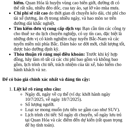
hiểm.
Quan Hóa là huyện vùng cao biên giới, đường đi có
thể rất xấu, nhiều đèo dốc, cua tay áo, sạt lở vào mùa mưa.
Chi phí sẽ rất cao
do thời gian di chuyển kéo dài, chi phí cho
tài xế (lương, ăn ở) trong nhiều ngày, và hao mòn xe trên
đường dài khắc nghiệt.
Tìm kiếm đơn vị cung cấp dịch vụ:
Bạn cần tìm các công ty
cho thuê xe du lịch chuyên nghiệp, có uy tín cao, đặc biệt là
những đơn vị có kinh nghiệm chạy tuyến Bắc-Nam và các
tuyến miền núi phía Bắc. Đảm bảo xe đời mới, chất lượng tốt,
được bảo dưỡng định kỳ.
Thỏa thuận rõ ràng mọi điều khoản:
Trước khi ký hợp
đồng, hãy làm rõ tất cả các chi phí bao gồm và không bao
gồm, lịch trình chi tiết, trách nhiệm của tài xế, bảo hiểm cho
hành khách và xe.
Để có báo giá chính xác nhất và đáng tin cậy:
Liệt kê rõ ràng nhu cầu:
Ngày đi, ngày về cụ thể (ví dụ: khởi hành ngày
10/7/2025, về ngày 18/7/2025).
Số lượng người.
Loại xe mong muốn (ưu tiên xe gầm cao như SUV).
Lịch trình chi tiết: Số ngày di chuyển, số ngày lưu trú
tại Quan Hóa và các điểm đến dự kiến (rất quan trọng
để họ tính toán).