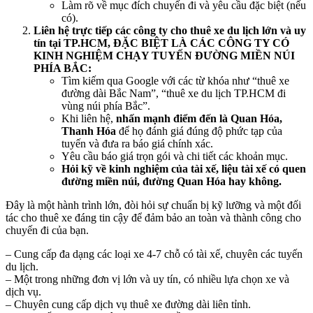
Làm rõ về mục đích chuyến đi và yêu cầu đặc biệt (nếu
có).
Liên hệ trực tiếp các công ty cho thuê xe du lịch lớn và uy
tín tại TP.HCM, ĐẶC BIỆT LÀ CÁC CÔNG TY CÓ
KINH NGHIỆM CHẠY TUYẾN ĐƯỜNG MIỀN NÚI
PHÍA BẮC:
Tìm kiếm qua Google với các từ khóa như “thuê xe
đường dài Bắc Nam”, “thuê xe du lịch TP.HCM đi
vùng núi phía Bắc”.
Khi liên hệ,
nhấn mạnh điểm đến là Quan Hóa,
Thanh Hóa
để họ đánh giá đúng độ phức tạp của
tuyến và đưa ra báo giá chính xác.
Yêu cầu báo giá trọn gói và chi tiết các khoản mục.
Hỏi kỹ về kinh nghiệm của tài xế, liệu tài xế có quen
đường miền núi, đường Quan Hóa hay không.
Đây là một hành trình lớn, đòi hỏi sự chuẩn bị kỹ lưỡng và một đối
tác cho thuê xe đáng tin cậy để đảm bảo an toàn và thành công cho
chuyến đi của bạn.
– Cung cấp đa dạng các loại xe 4-7 chỗ có tài xế, chuyên các tuyến
du lịch.
– Một trong những đơn vị lớn và uy tín, có nhiều lựa chọn xe và
dịch vụ.
– Chuyên cung cấp dịch vụ thuê xe đường dài liên tỉnh.