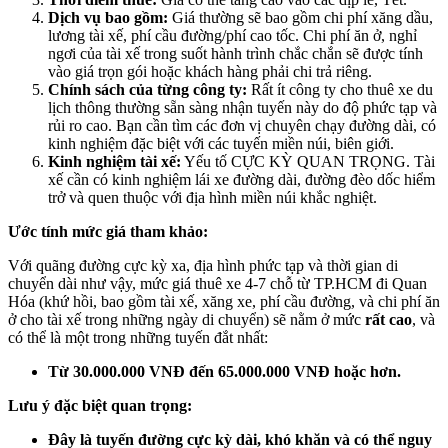
Dịch vụ bao gồm:
Giá thường sẽ bao gồm chi phí xăng dầu,
lương tài xế, phí cầu đường/phí cao tốc. Chi phí ăn ở, nghỉ
ngơi của tài xế trong suốt hành trình chắc chắn sẽ được tính
vào giá trọn gói hoặc khách hàng phải chi trả riêng.
Chính sách của từng công ty:
Rất ít công ty cho thuê xe du
lịch thông thường sẵn sàng nhận tuyến này do độ phức tạp và
rủi ro cao. Bạn cần tìm các đơn vị chuyên chạy đường dài, có
kinh nghiệm đặc biệt với các tuyến miền núi, biên giới.
Kinh nghiệm tài xế:
Yếu tố CỰC KỲ QUAN TRỌNG. Tài
xế cần có kinh nghiệm lái xe đường dài, đường đèo dốc hiểm
trở và quen thuộc với địa hình miền núi khắc nghiệt.
Ước tính mức giá tham khảo:
Với quãng đường cực kỳ xa, địa hình phức tạp và thời gian di
chuyển dài như vậy, mức giá thuê xe 4-7 chỗ từ TP.HCM đi Quan
Hóa (khứ hồi, bao gồm tài xế, xăng xe, phí cầu đường, và chi phí ăn
ở cho tài xế trong những ngày di chuyển) sẽ nằm ở mức
rất cao
, và
có thể là một trong những tuyến đắt nhất:
Từ 30.000.000 VNĐ đến 65.000.000 VNĐ hoặc hơn.
Lưu ý đặc biệt quan trọng:
Đây là tuyến đường cực kỳ dài, khó khăn và có thể nguy