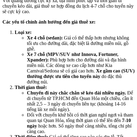
Với quãng đường cực kỳ xa, địa hình phức tạp và thời gian di
chuyển kéo dài, giá thuê xe hợp đồng du lịch 4-7 chỗ cho tuyến này
sẽ cực kỳ cao.
Các yếu tố chính ảnh hưởng đến giá thuê xe:
Loại xe:
Xe 4 chỗ (sedan):
Giá có thể thấp hơn nhưng không
tối ưu cho đường dài, đặc biệt là đường miền núi, gồ
ghề.
Xe 7 chỗ (MPV/SUV như Innova, Fortuner,
Xpander):
Phù hợp hơn cho đường dài và địa hình
miền núi. Các dòng xe cao cấp hơn như Kia
Carnival/Sedona sẽ có giá cao hơn.
Xe gầm cao (SUV)
thường được ưu tiên cho tuyến này
do đặc thù
đường núi.
Thời gian thuê:
Chuyến đi này chắc chắn sẽ kéo dài nhiều ngày.
Để
di chuyển từ TP.HCM đến Quan Hóa một chiều, cần ít
nhất 2,5 – 3 ngày di chuyển liên tục (khoảng 14-16
tiếng lái xe mỗi ngày).
Đối với chuyến khứ hồi có thời gian nghỉ ngơi và tham
quan tại Quan Hóa, tổng thời gian có thể lên đến
7-10
ngày
hoặc hơn. Số ngày thuê càng nhiều, tổng chi phí
càng cao.
Thời điểm thuê:
Giá có thể tăng cao vào các dịp lễ, Tết.