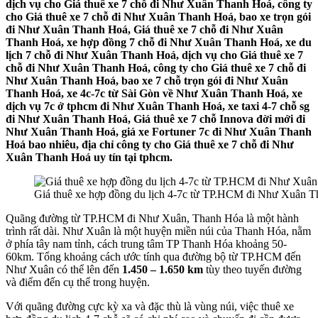
dịch vụ cho Giá thuê xe 7 chỗ đi Như Xuân Thanh Hoá, công ty
cho Giá thuê xe 7 chỗ đi Như Xuân Thanh Hoá, bao xe trọn gói
đi Như Xuân Thanh Hoá, Giá thuê xe 7 chỗ đi Như Xuân
Thanh Hoá, xe hợp đồng 7 chỗ đi Như Xuân Thanh Hoá, xe du
lịch 7 chỗ đi Như Xuân Thanh Hoá, dịch vụ cho Giá thuê xe 7
chỗ đi Như Xuân Thanh Hoá, công ty cho Giá thuê xe 7 chỗ đi
Như Xuân Thanh Hoá, bao xe 7 chỗ trọn gói đi Như Xuân
Thanh Hoá, xe 4c-7c từ Sài Gòn về Như Xuân Thanh Hoá, xe
dịch vụ 7c ở tphcm đi Như Xuân Thanh Hoá, xe taxi 4-7 chỗ sg
đi Như Xuân Thanh Hoá, Giá thuê xe 7 chỗ Innova đời mới đi
Như Xuân Thanh Hoá, giá xe Fortuner 7c đi Như Xuân Thanh
Hoá bao nhiêu, địa chỉ công ty cho Giá thuê xe 7 chỗ đi Như
Xuân Thanh Hoá uy tín tại tphcm.
Giá thuê xe hợp đồng du lịch 4-7c từ TP.HCM đi Như Xuân 
Quãng đường từ TP.HCM đi Như Xuân, Thanh Hóa là một hành
trình rất dài. Như Xuân là một huyện miền núi của Thanh Hóa, nằm
ở phía tây nam tỉnh, cách trung tâm TP Thanh Hóa khoảng 50-
60km. Tổng khoảng cách ước tính qua đường bộ từ TP.HCM đến
Như Xuân có thể lên đến
1.450 – 1.650 km
tùy theo tuyến đường
và điểm đến cụ thể trong huyện.
Với quãng đường cực kỳ xa và đặc thù là vùng núi, việc thuê xe