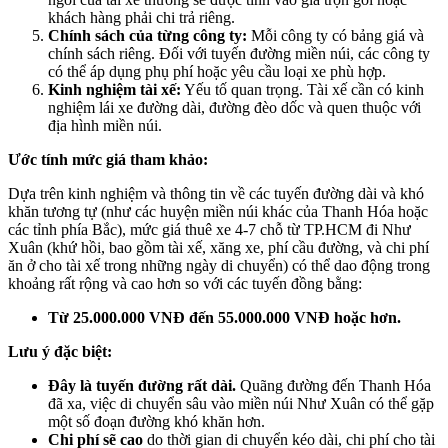
khách hàng phải chi trả riêng.
Chính sách của từng công ty:
Mỗi công ty có bảng giá và
chính sách riêng. Đối với tuyến đường miền núi, các công ty
có thể áp dụng phụ phí hoặc yêu cầu loại xe phù hợp.
Kinh nghiệm tài xế:
Yếu tố quan trọng. Tài xế cần có kinh
nghiệm lái xe đường dài, đường đèo dốc và quen thuộc với
địa hình miền núi.
Ước tính mức giá tham khảo:
Dựa trên kinh nghiệm và thông tin về các tuyến đường dài và khó
khăn tương tự (như các huyện miền núi khác của Thanh Hóa hoặc
các tỉnh phía Bắc), mức giá thuê xe 4-7 chỗ từ TP.HCM đi Như
Xuân (khứ hồi, bao gồm tài xế, xăng xe, phí cầu đường, và chi phí
ăn ở cho tài xế trong những ngày di chuyển) có thể dao động trong
khoảng rất rộng và cao hơn so với các tuyến đồng bằng:
Từ 25.000.000 VNĐ đến 55.000.000 VNĐ hoặc hơn.
Lưu ý đặc biệt:
Đây là tuyến đường rất dài.
Quãng đường đến Thanh Hóa
đã xa, việc di chuyển sâu vào miền núi Như Xuân có thể gặp
một số đoạn đường khó khăn hơn.
Chi phí sẽ cao
do thời gian di chuyển kéo dài, chi phí cho tài