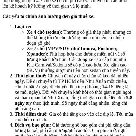
hợp đồng du lịch 4-7 chỗ sẽ có chi phí cao và chuyến đi cần được
lên kế hoạch kỹ lưỡng về thời gian và lộ trình.
Các yếu tố chính ảnh hưởng đến giá thuê xe:
Loại xe:
Xe 4 chỗ (sedan):
Thường có giá thấp nhất, nhưng có
thể không tối ưu cho đường miền núi nếu có nhiều
đoạn gồ ghề.
Xe 7 chỗ (MPV/SUV như Innova, Fortuner,
Xpander):
Phù hợp hơn cho đường miền núi và số
lượng khách lớn hơn. Các dòng xe cao cấp hơn như
Kia Carnival/Sedona sẽ có giá cao hơn. Xe gầm cao
(SUV) thường được ưu tiên hơn sedan cho tuyến này.
Thời gian thuê:
Chuyến đi này chắc chắn sẽ kéo dài nhiều
ngày. Để di chuyển từ TP.HCM đến Như Xuân một chiều,
cần ít nhất 2 ngày di chuyển liên tục (khoảng 14-16 tiếng lái
xe mỗi ngày). Đối với chuyến khứ hồi có thời gian nghỉ ngơi
và tham quan tại Như Xuân, tổng thời gian có thể lên đến
5-8
ngày
tùy theo lịch trình. Số ngày thuê càng nhiều, tổng chi
phí càng cao.
Thời điểm thuê:
Giá có thể tăng cao vào các dịp lễ, Tết, mùa
cao điểm du lịch.
Dịch vụ bao gồm:
Giá thường sẽ bao gồm chi phí xăng dầu,
lương tài xế, phí cầu đường/phí cao tốc. Chi phí ăn ở, nghỉ
ngơi của tài xế thường sẽ được tính vào giá trọn gói hoặc