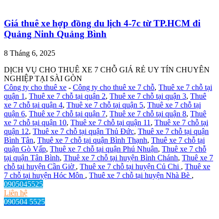
Giá thuê xe hợp đồng du lịch 4-7c từ TP.HCM đi
Quảng Ninh Quảng Bình
8 Tháng 6, 2025
DỊCH VỤ CHO THUÊ XE 7 CHỖ GIÁ RẺ UY TÍN CHUYÊN
NGHIỆP TẠI SÀI GÒN
Công ty cho thuê xe
-
Công ty cho thuê xe 7 chỗ
,
Thuê xe 7 chỗ tại
quận 1
,
Thuê xe 7 chỗ tại quận 2
,
Thuê xe 7 chỗ tại quận 3
,
Thuê
xe 7 chỗ tại quận 4
,
Thuê xe 7 chỗ tại quận 5
,
Thuê xe 7 chỗ tại
quận 6
,
Thuê xe 7 chỗ tại quận 7
,
Thuê xe 7 chỗ tại quận 8
,
Thuê
xe 7 chỗ tại quận 10
,
Thuê xe 7 chỗ tại quận 11
,
Thuê xe 7 chỗ tại
quận 12
,
Thuê xe 7 chỗ tại quận Thủ Đức
,
Thuê xe 7 chỗ tại quận
Bình Tân
,
Thuê xe 7 chỗ tại quận Bình Thạnh
,
Thuê xe 7 chỗ tại
quận Gò Vấp
,
Thuê xe 7 chỗ tại quận Phú Nhuận
,
Thuê xe 7 chỗ
tại quận Tân Bình
,
Thuê xe 7 chỗ tại huyện Bình Chánh
,
Thuê xe 7
chỗ tại huyện Cần Giờ
,
Thuê xe 7 chỗ tại huyện Củ Chi
,
Thuê xe
7 chỗ tại huyện Hóc Môn
,
Thuê xe 7 chỗ tại huyện Nhà Bè
,
0905045525
Liên hệ
090504 5525