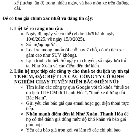
xế (lương, ăn ở) trong nhiều ngày, và hao mòn xe trên đường
dài.
Để có báo giá chính xác nhất và đáng tin cậy:
Liệt kê rõ ràng nhu cầu:
Ngày đi, ngày về cụ thể (ví dụ: khởi hành ngày
10/8/2025, về ngày 15/8/2025).
Số lượng người.
Loại xe mong muốn (4 chỗ hay 7 chỗ, có ưu tiên xe
gầm cao như SUV không).
Lịch trình chi tiết: Số ngày di chuyển, số ngày lưu trú
tại Như Xuân và các điểm đến dự kiến.
Liên hệ trực tiếp các công ty cho thuê xe du lịch uy tín tại
TP.HCM, ĐẶC BIỆT LÀ CÁC CÔNG TY CÓ KINH
NGHIỆM CHẠY TUYẾN MIỀN BẮC/MIỀN NÚI:
Tìm kiếm các công ty qua Google với từ khóa “thuê xe
du lịch TP.HCM đi Thanh Hóa”, “thuê xe đường dài
Bắc Nam”.
Gửi yêu cầu báo giá qua email hoặc gọi điện thoại trực
tiếp.
Nhấn mạnh điểm đến là Như Xuân, Thanh Hóa
để
họ có thể đánh giá đúng mức độ khó khăn và báo giá
phù hợp.
Yêu cầu báo giá trọn gói và làm rõ các chi phí bao