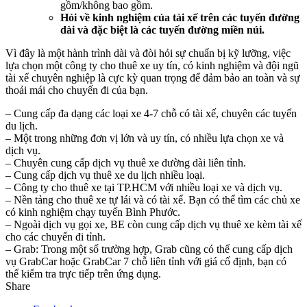
gồm/không bao gồm.
Hỏi về kinh nghiệm của tài xế trên các tuyến đường
dài và đặc biệt là các tuyến đường miền núi.
Vì đây là một hành trình dài và đòi hỏi sự chuẩn bị kỹ lưỡng, việc
lựa chọn một công ty cho thuê xe uy tín, có kinh nghiệm và đội ngũ
tài xế chuyên nghiệp là cực kỳ quan trọng để đảm bảo an toàn và sự
thoải mái cho chuyến đi của bạn.
– Cung cấp đa dạng các loại xe 4-7 chỗ có tài xế, chuyên các tuyến
du lịch.
– Một trong những đơn vị lớn và uy tín, có nhiều lựa chọn xe và
dịch vụ.
– Chuyên cung cấp dịch vụ thuê xe đường dài liên tỉnh.
– Cung cấp dịch vụ thuê xe du lịch nhiều loại.
– Công ty cho thuê xe tại TP.HCM với nhiều loại xe và dịch vụ.
– Nền tảng cho thuê xe tự lái và có tài xế. Bạn có thể tìm các chủ xe
có kinh nghiệm chạy tuyến Bình Phước.
– Ngoài dịch vụ gọi xe, BE còn cung cấp dịch vụ thuê xe kèm tài xế
cho các chuyến đi tỉnh.
– Grab: Trong một số trường hợp, Grab cũng có thể cung cấp dịch
vụ GrabCar hoặc GrabCar 7 chỗ liên tỉnh với giá cố định, bạn có
thể kiểm tra trực tiếp trên ứng dụng.
Share