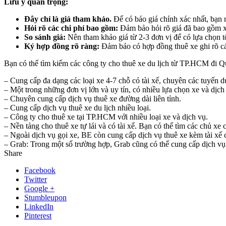
Lưu ý quan trọng:
Đây chỉ là giá tham khảo.
Để có báo giá chính xác nhất, bạn n
Hỏi rõ các chi phí bao gồm:
Đảm bảo hỏi rõ giá đã bao gồm xăn
So sánh giá:
Nên tham khảo giá từ 2-3 đơn vị để có lựa chọn tố
Ký hợp đồng rõ ràng:
Đảm bảo có hợp đồng thuê xe ghi rõ các đ
Bạn có thể tìm kiếm các công ty cho thuê xe du lịch từ TP.HCM đi Qu
– Cung cấp đa dạng các loại xe 4-7 chỗ có tài xế, chuyên các tuyến du
– Một trong những đơn vị lớn và uy tín, có nhiều lựa chọn xe và dịch
– Chuyên cung cấp dịch vụ thuê xe đường dài liên tỉnh.
– Cung cấp dịch vụ thuê xe du lịch nhiều loại.
– Công ty cho thuê xe tại TP.HCM với nhiều loại xe và dịch vụ.
– Nền tảng cho thuê xe tự lái và có tài xế. Bạn có thể tìm các chủ x
– Ngoài dịch vụ gọi xe, BE còn cung cấp dịch vụ thuê xe kèm tài xế c
– Grab: Trong một số trường hợp, Grab cũng có thể cung cấp dịch vụ G
Share
Facebook
Twitter
Google +
Stumbleupon
LinkedIn
Pinterest