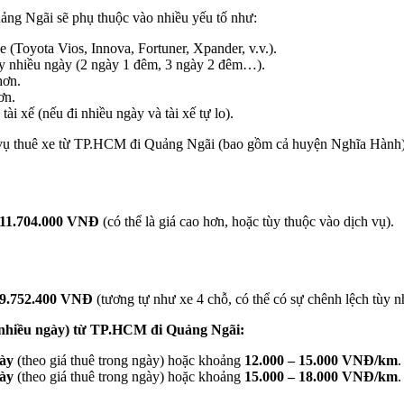
ảng Ngãi sẽ phụ thuộc vào nhiều yếu tố như:
 (Toyota Vios, Innova, Fortuner, Xpander, v.v.).
ay nhiều ngày (2 ngày 1 đêm, 3 ngày 2 đêm…).
hơn.
ơn.
ài xế (nếu đi nhiều ngày và tài xế tự lo).
h vụ thuê xe từ TP.HCM đi Quảng Ngãi (bao gồm cả huyện Nghĩa Hành)
11.704.000 VNĐ
(có thể là giá cao hơn, hoặc tùy thuộc vào dịch vụ).
9.752.400 VNĐ
(tương tự như xe 4 chỗ, có thể có sự chênh lệch tùy n
ặc nhiều ngày) từ TP.HCM đi Quảng Ngãi:
gày
(theo giá thuê trong ngày) hoặc khoảng
12.000 – 15.000 VNĐ/km
.
gày
(theo giá thuê trong ngày) hoặc khoảng
15.000 – 18.000 VNĐ/km
.