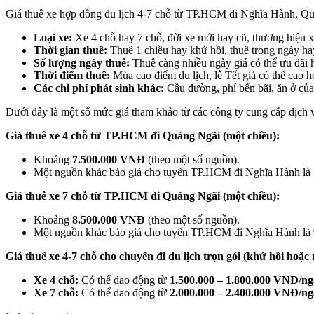
Giá thuê xe hợp đồng du lịch 4-7 chỗ từ TP.HCM đi Nghĩa Hành, Qu
Loại xe:
Xe 4 chỗ hay 7 chỗ, đời xe mới hay cũ, thương hiệu xe
Thời gian thuê:
Thuê 1 chiều hay khứ hồi, thuê trong ngày h
Số lượng ngày thuê:
Thuê càng nhiều ngày giá có thể ưu đãi 
Thời điểm thuê:
Mùa cao điểm du lịch, lễ Tết giá có thể cao h
Các chi phí phát sinh khác:
Cầu đường, phí bến bãi, ăn ở của t
Dưới đây là một số mức giá tham khảo từ các công ty cung cấp dịc
Giá thuê xe 4 chỗ từ TP.HCM đi Quảng Ngãi (một chiều):
Khoảng
7.500.000 VNĐ
(theo một số nguồn).
Một nguồn khác báo giá cho tuyến TP.HCM đi Nghĩa Hành là
Giá thuê xe 7 chỗ từ TP.HCM đi Quảng Ngãi (một chiều):
Khoảng
8.500.000 VNĐ
(theo một số nguồn).
Một nguồn khác báo giá cho tuyến TP.HCM đi Nghĩa Hành là
Giá thuê xe 4-7 chỗ cho chuyến đi du lịch trọn gói (khứ hồi ho
Xe 4 chỗ:
Có thể dao động từ
1.500.000 – 1.800.000 VNĐ/n
Xe 7 chỗ:
Có thể dao động từ
2.000.000 – 2.400.000 VNĐ/n