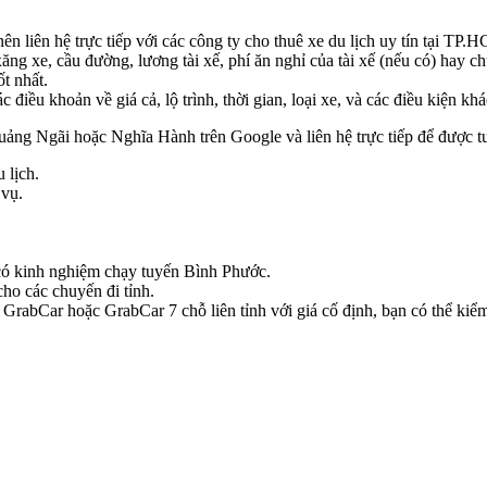
ên liên hệ trực tiếp với các công ty cho thuê xe du lịch uy tín tại TP.
g xe, cầu đường, lương tài xế, phí ăn nghỉ của tài xế (nếu có) hay ch
t nhất.
iều khoản về giá cả, lộ trình, thời gian, loại xe, và các điều kiện khá
ảng Ngãi hoặc Nghĩa Hành trên Google và liên hệ trực tiếp để được tư v
 lịch.
 vụ.
e có kinh nghiệm chạy tuyến Bình Phước.
ho các chuyến đi tỉnh.
rabCar hoặc GrabCar 7 chỗ liên tỉnh với giá cố định, bạn có thể kiểm 