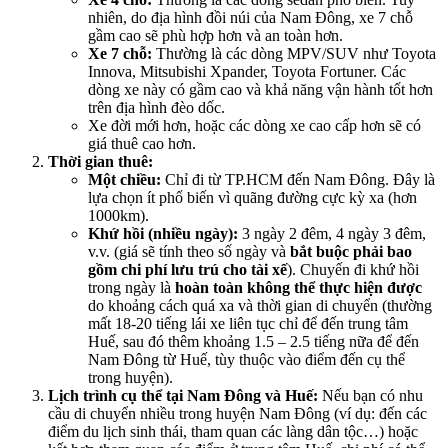
nhiên, do địa hình đồi núi của Nam Đông, xe 7 chỗ
gầm cao sẽ phù hợp hơn và an toàn hơn.
Xe 7 chỗ:
Thường là các dòng MPV/SUV như Toyota
Innova, Mitsubishi Xpander, Toyota Fortuner. Các
dòng xe này có gầm cao và khả năng vận hành tốt hơn
trên địa hình đèo dốc.
Xe đời mới hơn, hoặc các dòng xe cao cấp hơn sẽ có
giá thuê cao hơn.
Thời gian thuê:
Một chiều:
Chỉ đi từ TP.HCM đến Nam Đông. Đây là
lựa chọn ít phổ biến vì quãng đường cực kỳ xa (hơn
1000km).
Khứ hồi (nhiều ngày):
3 ngày 2 đêm, 4 ngày 3 đêm,
v.v. (giá sẽ tính theo số ngày và
bắt buộc phải bao
gồm chi phí lưu trú cho tài xế
). Chuyến đi khứ hồi
trong ngày là
hoàn toàn không thể thực hiện được
do khoảng cách quá xa và thời gian di chuyển (thường
mất 18-20 tiếng lái xe liên tục chỉ để đến trung tâm
Huế, sau đó thêm khoảng 1.5 – 2.5 tiếng nữa để đến
Nam Đông từ Huế, tùy thuộc vào điểm đến cụ thể
trong huyện).
Lịch trình cụ thể tại Nam Đông và Huế:
Nếu bạn có nhu
cầu di chuyển nhiều trong huyện Nam Đông (ví dụ: đến các
điểm du lịch sinh thái, tham quan các làng dân tộc…) hoặc