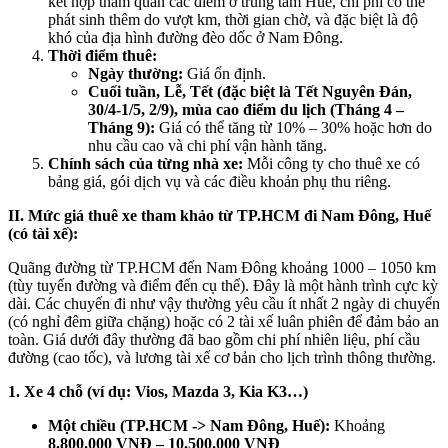
kết hợp tham quan các điểm ở trung tâm Huế, chi phí có thể
phát sinh thêm do vượt km, thời gian chờ, và đặc biệt là độ
khó của địa hình đường đèo dốc ở Nam Đông.
Thời điểm thuê:
Ngày thường:
Giá ổn định.
Cuối tuần, Lễ, Tết (đặc biệt là Tết Nguyên Đán,
30/4-1/5, 2/9), mùa cao điểm du lịch (Tháng 4 –
Tháng 9):
Giá có thể tăng từ 10% – 30% hoặc hơn do
nhu cầu cao và chi phí vận hành tăng.
Chính sách của từng nhà xe:
Mỗi công ty cho thuê xe có
bảng giá, gói dịch vụ và các điều khoản phụ thu riêng.
II. Mức giá thuê xe tham khảo từ TP.HCM đi Nam Đông, Huế
(có tài xế):
Quãng đường từ TP.HCM đến Nam Đông khoảng 1000 – 1050 km
(tùy tuyến đường và điểm đến cụ thể). Đây là một hành trình cực kỳ
dài. Các chuyến đi như vậy thường yêu cầu ít nhất 2 ngày di chuyển
(có nghỉ đêm giữa chặng) hoặc có 2 tài xế luân phiên để đảm bảo an
toàn. Giá dưới đây thường đã bao gồm chi phí nhiên liệu, phí cầu
đường (cao tốc), và lương tài xế cơ bản cho lịch trình thông thường.
1. Xe 4 chỗ (ví dụ: Vios, Mazda 3, Kia K3…)
Một chiều (TP.HCM -> Nam Đông, Huế):
Khoảng
8.800.000 VNĐ – 10.500.000 VNĐ