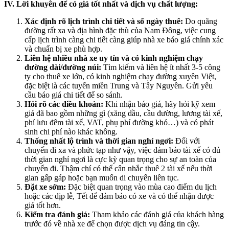
IV. Lời khuyên để có giá tốt nhất và dịch vụ chất lượng:
Xác định rõ lịch trình chi tiết và số ngày thuê:
Do quãng
đường rất xa và địa hình đặc thù của Nam Đông, việc cung
cấp lịch trình càng chi tiết càng giúp nhà xe báo giá chính xác
và chuẩn bị xe phù hợp.
Liên hệ nhiều nhà xe uy tín và có kinh nghiệm chạy
đường dài/đường núi:
Tìm kiếm và liên hệ ít nhất 3-5 công
ty cho thuê xe lớn, có kinh nghiệm chạy đường xuyên Việt,
đặc biệt là các tuyến miền Trung và Tây Nguyên. Gửi yêu
cầu báo giá chi tiết để so sánh.
Hỏi rõ các điều khoản:
Khi nhận báo giá, hãy hỏi kỹ xem
giá đã bao gồm những gì (xăng dầu, cầu đường, lương tài xế,
phí lưu đêm tài xế, VAT, phụ phí đường khó…) và có phát
sinh chi phí nào khác không.
Thống nhất lộ trình và thời gian nghỉ ngơi:
Đối với
chuyến đi xa và phức tạp như vậy, việc đảm bảo tài xế có đủ
thời gian nghỉ ngơi là cực kỳ quan trọng cho sự an toàn của
chuyến đi. Thậm chí có thể cân nhắc thuê 2 tài xế nếu thời
gian gấp gáp hoặc bạn muốn di chuyển liên tục.
Đặt xe sớm:
Đặc biệt quan trọng vào mùa cao điểm du lịch
hoặc các dịp lễ, Tết để đảm bảo có xe và có thể nhận được
giá tốt hơn.
Kiểm tra đánh giá:
Tham khảo các đánh giá của khách hàng
trước đó về nhà xe để chọn được dịch vụ đáng tin cậy.