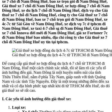
xe 7 chỗ đi Nam Đông Huế, bao xe trọn gói đi Nam Đông Huế,
Giá thuê xe 7 chỗ đi Nam Đông Huế, xe hợp đồng 7 chỗ đi Nam
Đông Huế, xe du lịch 7 chỗ đi Nam Đông Huế, dịch vụ cho Giá
thuê xe 7 chỗ đi Nam Đông Huế, công ty cho Giá thuê xe 7 chỗ
đi Nam Đông Huế, bao xe 7 chỗ trọn gói đi Nam Đông Huế, xe
4c-7c từ Sài Gòn về Nam Đông Huế, xe dịch vụ 7c ở tphcm đi
Nam Đông Huế, xe taxi 4-7 chỗ sg đi Nam Đông Huế, Giá thuê
xe 7 chỗ Innova đời mới đi Nam Đông Huế, giá xe Fortuner 7c
đi Nam Đông Huế bao nhiêu, địa chỉ công ty cho Giá thuê xe 7
chỗ đi Nam Đông Huế uy tín tại tphcm.
Giá thuê xe hợp đồng du lịch 4-7c từ TP.HCM đi Nam Đông 
Để cung cấp giá thuê xe hợp đồng du lịch 4-7 chỗ từ TP.HCM đi
Nam Đông, Huế một cách chính xác nhất, tôi sẽ làm rõ các yếu tố
ảnh hưởng đến giá. Nam Đông là một huyện miền núi của tỉnh
Thừa Thiên Huế, nằm ở phía Tây Nam, giáp ranh với tỉnh Quảng
Nam và các tỉnh Tây Nguyên. Đây là một trong những điểm đến xa
nhất và có địa hình phức tạp nhất khi đi từ TP.HCM đến Huế, do đó
giá thuê xe sẽ rất cao.
I. Các yếu tố ảnh hưởng đến giá thuê xe:
Loại xe:
Xe 4 chỗ:
Thường là các dòng sedan phổ biến. Tuy