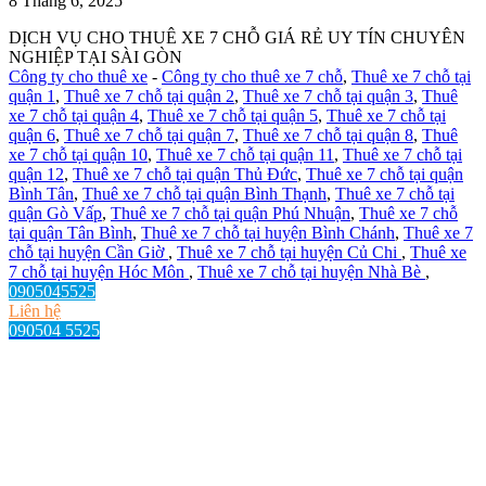
8 Tháng 6, 2025
DỊCH VỤ CHO THUÊ XE 7 CHỖ GIÁ RẺ UY TÍN CHUYÊN
NGHIỆP TẠI SÀI GÒN
Công ty cho thuê xe
-
Công ty cho thuê xe 7 chỗ
,
Thuê xe 7 chỗ tại
quận 1
,
Thuê xe 7 chỗ tại quận 2
,
Thuê xe 7 chỗ tại quận 3
,
Thuê
xe 7 chỗ tại quận 4
,
Thuê xe 7 chỗ tại quận 5
,
Thuê xe 7 chỗ tại
quận 6
,
Thuê xe 7 chỗ tại quận 7
,
Thuê xe 7 chỗ tại quận 8
,
Thuê
xe 7 chỗ tại quận 10
,
Thuê xe 7 chỗ tại quận 11
,
Thuê xe 7 chỗ tại
quận 12
,
Thuê xe 7 chỗ tại quận Thủ Đức
,
Thuê xe 7 chỗ tại quận
Bình Tân
,
Thuê xe 7 chỗ tại quận Bình Thạnh
,
Thuê xe 7 chỗ tại
quận Gò Vấp
,
Thuê xe 7 chỗ tại quận Phú Nhuận
,
Thuê xe 7 chỗ
tại quận Tân Bình
,
Thuê xe 7 chỗ tại huyện Bình Chánh
,
Thuê xe 7
chỗ tại huyện Cần Giờ
,
Thuê xe 7 chỗ tại huyện Củ Chi
,
Thuê xe
7 chỗ tại huyện Hóc Môn
,
Thuê xe 7 chỗ tại huyện Nhà Bè
,
0905045525
Liên hệ
090504 5525