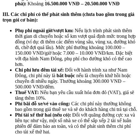
phá):
Khoảng
16.500.000 VNĐ – 20.500.000 VNĐ
III. Các chi phí có thể phát sinh thêm (chưa bao gồm trong giá
trọn gói cơ bản):
Phụ phí ngoài giờ/vượt km:
Nếu lịch trình phát sinh thêm
thời gian di chuyển hoặc số km vượt quá định mức trong hợp
đồng (ví dụ: đi thêm các điểm vùng sâu, vùng xa, đường khó
đi, chờ đợi quá lâu). Mức phí thường khoảng 100.000 –
150.000 VNĐ/giờ hoặc 7.000 – 10.000 VNĐ/km. Đặc biệt
với địa hình Nam Đông, phụ phí cho đường khó có thể cao
hơn.
Chi phí lưu đêm tài xế:
Đối với hành trình xa như Nam
Đông, chi phí này là
bắt buộc
nếu là chuyến khứ hồi hoặc
chuyến đi nhiều ngày. Thường khoảng 300.000 VNĐ –
500.000 VNĐ/đêm.
Thuế VAT:
Nếu bạn yêu cầu xuất hóa đơn đỏ (VAT), giá sẽ
tăng thêm 10%.
Phí bãi đỗ xe/vé vào cổng:
Các chi phí này thường không
bao gồm trong giá thuê xe và sẽ do khách hàng chi trả tại chỗ.
Phí tài xế thứ hai (nếu có):
Đối với quãng đường cực xa và
liên tục như vậy, một số nhà xe có thể sắp xếp 2 tài xế luân
phiên để đảm bảo an toàn, và có thể phát sinh thêm chi phí
cho tài xế thứ hai.