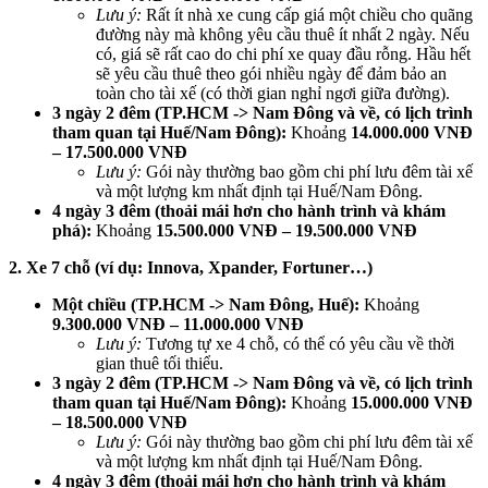
Lưu ý:
Rất ít nhà xe cung cấp giá một chiều cho quãng
đường này mà không yêu cầu thuê ít nhất 2 ngày. Nếu
có, giá sẽ rất cao do chi phí xe quay đầu rỗng. Hầu hết
sẽ yêu cầu thuê theo gói nhiều ngày để đảm bảo an
toàn cho tài xế (có thời gian nghỉ ngơi giữa đường).
3 ngày 2 đêm (TP.HCM -> Nam Đông và về, có lịch trình
tham quan tại Huế/Nam Đông):
Khoảng
14.000.000 VNĐ
– 17.500.000 VNĐ
Lưu ý:
Gói này thường bao gồm chi phí lưu đêm tài xế
và một lượng km nhất định tại Huế/Nam Đông.
4 ngày 3 đêm (thoải mái hơn cho hành trình và khám
phá):
Khoảng
15.500.000 VNĐ – 19.500.000 VNĐ
2. Xe 7 chỗ (ví dụ: Innova, Xpander, Fortuner…)
Một chiều (TP.HCM -> Nam Đông, Huế):
Khoảng
9.300.000 VNĐ – 11.000.000 VNĐ
Lưu ý:
Tương tự xe 4 chỗ, có thể có yêu cầu về thời
gian thuê tối thiểu.
3 ngày 2 đêm (TP.HCM -> Nam Đông và về, có lịch trình
tham quan tại Huế/Nam Đông):
Khoảng
15.000.000 VNĐ
– 18.500.000 VNĐ
Lưu ý:
Gói này thường bao gồm chi phí lưu đêm tài xế
và một lượng km nhất định tại Huế/Nam Đông.
4 ngày 3 đêm (thoải mái hơn cho hành trình và khám