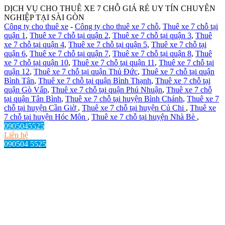
DỊCH VỤ CHO THUÊ XE 7 CHỖ GIÁ RẺ UY TÍN CHUYÊN
NGHIỆP TẠI SÀI GÒN
Công ty cho thuê xe
-
Công ty cho thuê xe 7 chỗ
,
Thuê xe 7 chỗ tại
quận 1
,
Thuê xe 7 chỗ tại quận 2
,
Thuê xe 7 chỗ tại quận 3
,
Thuê
xe 7 chỗ tại quận 4
,
Thuê xe 7 chỗ tại quận 5
,
Thuê xe 7 chỗ tại
quận 6
,
Thuê xe 7 chỗ tại quận 7
,
Thuê xe 7 chỗ tại quận 8
,
Thuê
xe 7 chỗ tại quận 10
,
Thuê xe 7 chỗ tại quận 11
,
Thuê xe 7 chỗ tại
quận 12
,
Thuê xe 7 chỗ tại quận Thủ Đức
,
Thuê xe 7 chỗ tại quận
Bình Tân
,
Thuê xe 7 chỗ tại quận Bình Thạnh
,
Thuê xe 7 chỗ tại
quận Gò Vấp
,
Thuê xe 7 chỗ tại quận Phú Nhuận
,
Thuê xe 7 chỗ
tại quận Tân Bình
,
Thuê xe 7 chỗ tại huyện Bình Chánh
,
Thuê xe 7
chỗ tại huyện Cần Giờ
,
Thuê xe 7 chỗ tại huyện Củ Chi
,
Thuê xe
7 chỗ tại huyện Hóc Môn
,
Thuê xe 7 chỗ tại huyện Nhà Bè
,
0905045525
Liên hệ
090504 5525