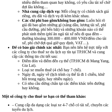
nhiều điểm tham quan hay không, có yêu cầu tài xế chờ
đợi lâu không…
Nhà cung cấp dịch vụ:
Mỗi công ty có chính sách giá
riêng, ưu đãi và dịch vụ đi kèm khác nhau.
Các chi phí bao gồm/không bao gồm:
Luôn hỏi rõ
giá đã bao gồm những gì (xăng dầu, lương tài xế, phí
cầu đường, phí bến bãi) và những khoản nào có thể
phát sinh thêm (phí ăn ngủ tài xế nếu đi qua đêm –
thường khoảng 300.000 – 400.000 VNĐ/đêm cho tài
xế, phí chờ đợi quá giờ quy định, VAT…).
Để có báo giá chính xác nhất:
Bạn nên liên hệ trực tiếp với
các công ty cho thuê xe du lịch uy tín tại TP.HCM và cung
cấp các thông tin chi tiết sau:
Điểm đón và điểm đến cụ thể (TP.HCM đi Mang Yang,
Gia Lai).
Loại xe muốn thuê (4 chỗ hay 7 chỗ).
Ngày đi, ngày về (lịch trình cụ thể là đi 1 chiều, khứ
hồi trong ngày, hay nhiều ngày).
Có nhu cầu dừng chân tại các điểm khác trên đường
hay không.
Một số công ty cho thuê xe bạn có thể tham khảo:
– Cung cấp đa dạng các loại xe 4-7 chỗ có tài xế, chuyên các
tuyến du lịch.