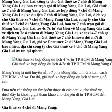
Mang Yang Gia Lai, công ty cho Giá thuê xe 7 chỗ đi Mang
Yang Gia Lai, bao xe trọn gói đi Mang Yang Gia Lai, Giá thuê
xe 7 chỗ đi Mang Yang Gia Lai, xe hợp đồng 7 chỗ đi Mang
Yang Gia Lai, xe du lịch 7 chỗ đi Mang Yang Gia Lai, dịch vụ
cho Giá thuê xe 7 chỗ đi Mang Yang Gia Lai, công ty cho Giá
thuê xe 7 chỗ đi Mang Yang Gia Lai, bao xe 7 chỗ trọn gói đi
Mang Yang Gia Lai, xe 4c-7c từ Sài Gòn về Mang Yang Gia Lai,
xe dịch vụ 7c ở tphcm đi Mang Yang Gia Lai, xe taxi 4-7 chỗ sg
đi Mang Yang Gia Lai, Giá thuê xe 7 chỗ Innova đời mới đi
Mang Yang Gia Lai, giá xe Fortuner 7c đi Mang Yang Gia Lai
bao nhiêu, địa chỉ công ty cho Giá thuê xe 7 chỗ đi Mang Yang
Gia Lai uy tín tại tphcm.
Giá thuê xe hợp đồng du lịch 4-7c từ TP.HCM đi Mang Yang G
Mang Yang là một huyện nằm ở phía Đông Bắc tỉnh Gia Lai, cách
TP.HCM khá xa. Do đó, giá thuê xe hợp đồng du lịch sẽ tương đối
cao.
Dựa trên các thông tin tìm kiếm được từ các đơn vị cho thuê xe,
dưới đây là khoảng giá tham khảo cho chuyến đi từ TP.HCM đến
Mang Yang, Gia Lai:
Giá thuê xe 4 chỗ đi Mang Yang: