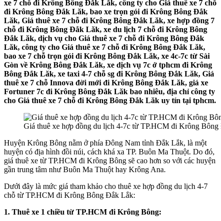
xe 7 chỗ đi Krông Bông Đắk Lăk, công ty cho Giá thuê xe 7 chỗ
đi Krông Bông Đắk Lăk, bao xe trọn gói đi Krông Bông Đắk
Lăk, Giá thuê xe 7 chỗ đi Krông Bông Đắk Lăk, xe hợp đồng 7
chỗ đi Krông Bông Đắk Lăk, xe du lịch 7 chỗ đi Krông Bông
Đắk Lăk, dịch vụ cho Giá thuê xe 7 chỗ đi Krông Bông Đắk
Lăk, công ty cho Giá thuê xe 7 chỗ đi Krông Bông Đắk Lăk,
bao xe 7 chỗ trọn gói đi Krông Bông Đắk Lăk, xe 4c-7c từ Sài
Gòn về Krông Bông Đắk Lăk, xe dịch vụ 7c ở tphcm đi Krông
Bông Đắk Lăk, xe taxi 4-7 chỗ sg đi Krông Bông Đắk Lăk, Giá
thuê xe 7 chỗ Innova đời mới đi Krông Bông Đắk Lăk, giá xe
Fortuner 7c đi Krông Bông Đắk Lăk bao nhiêu, địa chỉ công ty
cho Giá thuê xe 7 chỗ đi Krông Bông Đắk Lăk uy tín tại tphcm.
Giá thuê xe hợp đồng du lịch 4-7c từ TP.HCM đi Krông Bông
Huyện Krông Bông nằm ở phía Đông Nam tỉnh Đắk Lắk, là một
huyện có địa hình đồi núi, cách khá xa TP. Buôn Ma Thuột. Do đó,
giá thuê xe từ TP.HCM đi Krông Bông sẽ cao hơn so với các huyện
gần trung tâm như Buôn Ma Thuột hay Krông Ana.
Dưới đây là mức giá tham khảo cho thuê xe hợp đồng du lịch 4-7
chỗ từ TP.HCM đi Krông Bông Đắk Lắk:
1. Thuê xe 1 chiều từ TP.HCM đi Krông Bông: