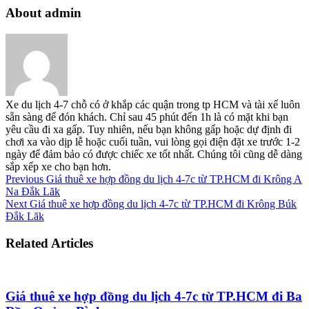
About admin
Xe du lịch 4-7 chỗ có ở khắp các quận trong tp HCM và tài xế luôn
sẵn sàng để đón khách. Chỉ sau 45 phút đến 1h là có mặt khi bạn
yêu cầu đi xa gấp. Tuy nhiên, nếu bạn không gấp hoặc dự định đi
chơi xa vào dịp lễ hoặc cuối tuần, vui lòng gọi điện đặt xe trước 1-2
ngày để đảm bảo có được chiếc xe tốt nhất. Chúng tôi cũng dễ dàng
sắp xếp xe cho bạn hơn.
Previous
Giá thuê xe hợp đồng du lịch 4-7c từ TP.HCM đi Krông A
Na Đắk Lăk
Next
Giá thuê xe hợp đồng du lịch 4-7c từ TP.HCM đi Krông Búk
Đắk Lăk
Related Articles
Giá thuê xe hợp đồng du lịch 4-7c từ TP.HCM đi Ba