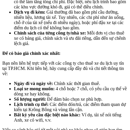
có thể làm tăng tổng chi phí. Đặc biệt, nếu lịch trình bao gồm
các khu vực đường khó đi, giá có thể điều chỉnh.
Dịch vụ đi kèm:
Giá thường đã bao gồm phí cầu đường,
nhiên liệu, lương tài xế. Tuy nhiên, các chi phí như ăn uống,
chỗ ở của tài xế (nếu đi nhiều ngày), hoặc phí đậu xe tại các
điểm du lịch có thể không bao gồm.
Chính sách của từng công ty/nhà xe:
Mỗi đơn vị cho thuê
xe có bảng giá, chính sách và ưu đãi riêng, dẫn đến sự chênh
lệch giá.
Để có báo giá chính xác nhất:
Bạn nên liên hệ trực tiếp với các công ty cho thuê xe du lịch uy tín
tại TP.HCM. Khi liên hệ, hãy cung cấp đầy đủ và chi tiết thông tin
về:
Ngày đi và ngày về:
Chính xác thời gian thuê.
Loại xe mong muốn:
4 chỗ hoặc 7 chỗ, có yêu cầu cụ thể về
dòng xe hay không.
Số lượng người:
Để đảm bảo chọn xe phù hợp.
Lịch trình cụ thể:
Các điểm đón/trả, các điểm tham quan dự
kiến tại Krông Bông và vùng lân cận.
Bất kỳ yêu cầu đặc biệt nào khác:
Ví dụ, tài xế nói tiếng
Anh, xe có wifi, v.v.
Việc so sánh báo giá từ một vài nhà xe khác nhau sẽ giúp bạn tìm