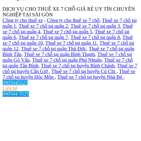
DỊCH VỤ CHO THUÊ XE 7 CHỖ GIÁ RẺ UY TÍN CHUYÊN
NGHIỆP TẠI SÀI GÒN
Công ty cho thuê xe
-
Công ty cho thuê xe 7 chỗ
,
Thuê xe 7 chỗ tại
quận 1
,
Thuê xe 7 chỗ tại quận 2
,
Thuê xe 7 chỗ tại quận 3
,
Thuê
xe 7 chỗ tại quận 4
,
Thuê xe 7 chỗ tại quận 5
,
Thuê xe 7 chỗ tại
quận 6
,
Thuê xe 7 chỗ tại quận 7
,
Thuê xe 7 chỗ tại quận 8
,
Thuê
xe 7 chỗ tại quận 10
,
Thuê xe 7 chỗ tại quận 11
,
Thuê xe 7 chỗ tại
quận 12
,
Thuê xe 7 chỗ tại quận Thủ Đức
,
Thuê xe 7 chỗ tại quận
Bình Tân
,
Thuê xe 7 chỗ tại quận Bình Thạnh
,
Thuê xe 7 chỗ tại
quận Gò Vấp
,
Thuê xe 7 chỗ tại quận Phú Nhuận
,
Thuê xe 7 chỗ
tại quận Tân Bình
,
Thuê xe 7 chỗ tại huyện Bình Chánh
,
Thuê xe 7
chỗ tại huyện Cần Giờ
,
Thuê xe 7 chỗ tại huyện Củ Chi
,
Thuê xe
7 chỗ tại huyện Hóc Môn
,
Thuê xe 7 chỗ tại huyện Nhà Bè
,
0905045525
Liên hệ
090504 5525