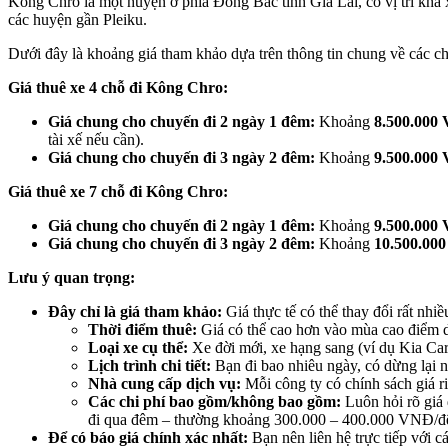
Kông Chro là một huyện ở phía Đông Bắc tỉnh Gia Lai, có vị trí khá
các huyện gần Pleiku.
Dưới đây là khoảng giá tham khảo dựa trên thông tin chung về các ch
Giá thuê xe 4 chỗ đi Kông Chro:
Giá chung cho chuyến đi 2 ngày 1 đêm:
Khoảng
8.500.000
tài xế nếu cần).
Giá chung cho chuyến đi 3 ngày 2 đêm:
Khoảng
9.500.000
Giá thuê xe 7 chỗ đi Kông Chro:
Giá chung cho chuyến đi 2 ngày 1 đêm:
Khoảng
9.500.000
Giá chung cho chuyến đi 3 ngày 2 đêm:
Khoảng
10.500.00
Lưu ý quan trọng:
Đây chỉ là giá tham khảo:
Giá thực tế có thể thay đổi rất nhiề
Thời điểm thuê:
Giá có thể cao hơn vào mùa cao điểm du 
Loại xe cụ thể:
Xe đời mới, xe hạng sang (ví dụ Kia Car
Lịch trình chi tiết:
Bạn đi bao nhiêu ngày, có dừng lại 
Nhà cung cấp dịch vụ:
Mỗi công ty có chính sách giá r
Các chi phí bao gồm/không bao gồm:
Luôn hỏi rõ giá 
đi qua đêm – thường khoảng 300.000 – 400.000 VNĐ/đêm
Để có báo giá chính xác nhất:
Bạn nên liên hệ trực tiếp với c