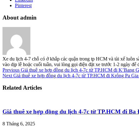
Pinterest
About admin
Xe du lịch 4-7 chỗ có ở khắp các quận trong tp HCM và tài xế luôn s
vào dịp lễ hoặc cuối tuần, vui lòng gọi điện đặt xe trước 1-2 ngày đ
Previous
Giá thuê xe hợp đồng du lịch 4-7c từ TP.HCM đi K’Bang G
Next
Giá thuê xe hợp đồng du lịch 4-7c từ TP.HCM đi Krông Pa Gia
Related Articles
Giá thuê xe hợp đồng du lịch 4-7c từ TP.HCM đi B
8 Tháng 6, 2025