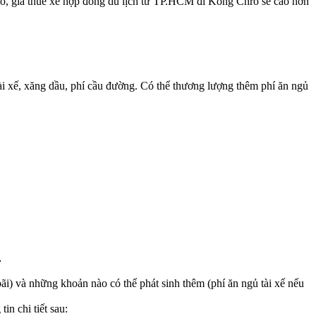
 đó, giá thuê xe hợp đồng du lịch từ TP.HCM đi Kông Chro sẽ cao hơn
i xế, xăng dầu, phí cầu đường. Có thể thương lượng thêm phí ăn ngủ
…
ãi) và những khoản nào có thể phát sinh thêm (phí ăn ngủ tài xế nếu
in chi tiết sau: