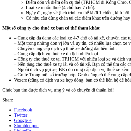
Điểm đón và điểm đến cụ thể (TP.HCM đi Kông Chro, G
Loại xe muốn thuê (4 chỗ hay 7 chỗ).
Ngày đi, ngày về (lịch trình cụ thể là đi 1 chiều, khứ hồi
Có nhu cầu dừng chân tại các điểm khác trên đường hay
Một số công ty cho thuê xe bạn có thể tham khảo:
– Cung cấp đa dạng các loại xe 4-7 chỗ có tài xế, chuyên các tu
– Một trong những đơn vị lớn và uy tín, có nhiều lựa chọn xe v
– Chuyên cung cấp dịch vụ thuê xe đường dài liên tỉnh.
– Cung cấp dịch vụ thuê xe du lịch nhiều loại.
– Công ty cho thuê xe tại TP.HCM với nhiều loại xe và dịch vụ
– Nền tảng cho thuê xe tự lái và có tài xế. Bạn có thể tìm các
– Ngoài dịch vụ gọi xe, BE còn cung cấp dịch vụ thuê xe kèm t
– Grab: Trong một số trường hợp, Grab cũng có thể cung cấp dịc
Vexere (cũng có dịch vụ xe hợp đồng, bạn có thể liên hệ để hỏ
Chúc bạn tìm được dịch vụ ưng ý và có chuyến đi thuận lợi!
Share
Facebook
Twitter
Google +
Stumbleupon
LinkedIn