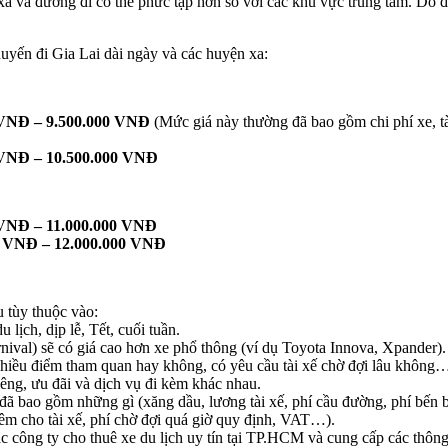
 xa và đường đi có thể phức tạp hơn so với các khu vực trung tâm. Do
uyến đi Gia Lai dài ngày và các huyện xa:
 VNĐ – 9.500.000 VNĐ
(Mức giá này thường đã bao gồm chi phí xe, tà
 VNĐ – 10.500.000 VNĐ
 VNĐ – 11.000.000 VNĐ
0 VNĐ – 12.000.000 VNĐ
u tùy thuộc vào:
lịch, dịp lễ, Tết, cuối tuần.
nival) sẽ có giá cao hơn xe phổ thông (ví dụ Toyota Innova, Xpander).
nhiều điểm tham quan hay không, có yêu cầu tài xế chờ đợi lâu không
iêng, ưu đãi và dịch vụ đi kèm khác nhau.
đã bao gồm những gì (xăng dầu, lương tài xế, phí cầu đường, phí bến b
 cho tài xế, phí chờ đợi quá giờ quy định, VAT…).
ác công ty cho thuê xe du lịch uy tín tại TP.HCM và cung cấp các thông t