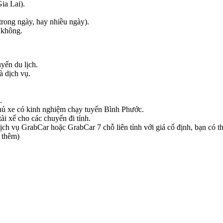
ia Lai).
 trong ngày, hay nhiều ngày).
 không.
yến du lịch.
à dịch vụ.
.
 chủ xe có kinh nghiệm chạy tuyến Bình Phước.
ài xế cho các chuyến đi tỉnh.
h vụ GrabCar hoặc GrabCar 7 chỗ liên tỉnh với giá cố định, bạn có thể
i thêm)