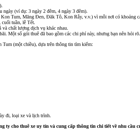
).
ều ngày (ví dụ: 3 ngày 2 đêm, 4 ngày 3 đêm).
Kon Tum, Măng Đen, Đăk Tô, Kon Rẫy, v.v.) vì mỗi nơi có khoảng c
cuối tuần, lễ Tết.
á và chất lượng dịch vụ khác nhau.
i. Một số gói thuê đã bao gồm các chi phí này, nhưng bạn nên hỏi rõ
um (một chiều), dựa trên thông tin tìm kiếm:
y đi, loại xe và lịch trình.
ng ty cho thuê xe uy tín và cung cấp thông tin chi tiết về nhu cầu 