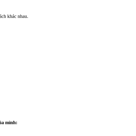
ách khác nhau.
.
của mình: