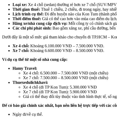
Loại xe:
Xe 4 chỗ (sedan) thường rẻ hơn xe 7 chỗ (SUV/MPV
Thời gian thuê:
Thuê 1 chiều, 2 chiều, đi trong ngày, hay nhi
Lịch trình cụ thể:
Đi đến huyện nào của Kon Tum (thành phố 
Thời điểm thuê:
Giá có thể cao hơn vào mùa cao điểm du lịch, 
Hãng xe/nhà cung cấp dịch vụ:
Mỗi công ty có chính sách gi
Các chi phí phát sinh:
Bao gồm xăng xe, phí cầu đường, bến bã
Dưới đây là một số mức giá tham khảo cho chuyến đi TP.HCM – Kon T
Xe 4 chỗ:
Khoảng 6.100.000 VNĐ – 7.500.000 VNĐ.
Xe 7 chỗ:
Khoảng 6.600.000 VNĐ – 8.500.000 VNĐ.
Ví dụ cụ thể từ một số nhà cung cấp:
Hamy Travel:
Xe 4 chỗ: 6.500.000 – 7.500.000 VNĐ (một chiều)
Xe 7 chỗ: 7.500.000 – 8.500.000 VNĐ (một chiều)
Thuexedulichkhavi:
Xe 4 chỗ (đi TP Kon Tum): 5.300.000 VNĐ
Xe 7 chỗ (đi TP Kon Tum): 5.900.000 VNĐ
Giá có thể thay đổi tùy thuộc vào tình hình thực tế, số ngà
Để có báo giá chính xác nhất, bạn nên liên hệ trực tiếp với các cô
Ngày đi/về cụ thể.