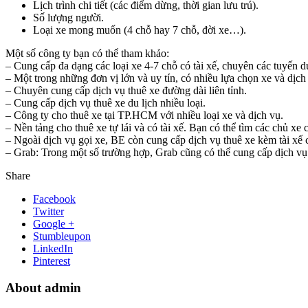
Lịch trình chi tiết (các điểm dừng, thời gian lưu trú).
Số lượng người.
Loại xe mong muốn (4 chỗ hay 7 chỗ, đời xe…).
Một số công ty bạn có thể tham khảo:
– Cung cấp đa dạng các loại xe 4-7 chỗ có tài xế, chuyên các tuyến du
– Một trong những đơn vị lớn và uy tín, có nhiều lựa chọn xe và dịch
– Chuyên cung cấp dịch vụ thuê xe đường dài liên tỉnh.
– Cung cấp dịch vụ thuê xe du lịch nhiều loại.
– Công ty cho thuê xe tại TP.HCM với nhiều loại xe và dịch vụ.
– Nền tảng cho thuê xe tự lái và có tài xế. Bạn có thể tìm các chủ x
– Ngoài dịch vụ gọi xe, BE còn cung cấp dịch vụ thuê xe kèm tài xế c
– Grab: Trong một số trường hợp, Grab cũng có thể cung cấp dịch vụ G
Share
Facebook
Twitter
Google +
Stumbleupon
LinkedIn
Pinterest
About admin