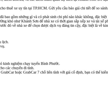
 cho thuê xe uy tín tại TP.HCM. Gửi yêu cầu báo giá chi tiết để so sánh
đã bao gồm những gì và có phát sinh chi phí nào khác không, đặc biệt 
ờng khó như Khánh Sơn để nhà xe có thời gian sắp xếp xe và tài xế p
ớc đó về nhà xe để chọn được dịch vụ đáng tin cậy, đặc biệt là về kin
 lịch.
 vụ.
e có kinh nghiệm chạy tuyến Bình Phước.
ho các chuyến đi tỉnh.
rabCar hoặc GrabCar 7 chỗ liên tỉnh với giá cố định, bạn có thể kiểm 