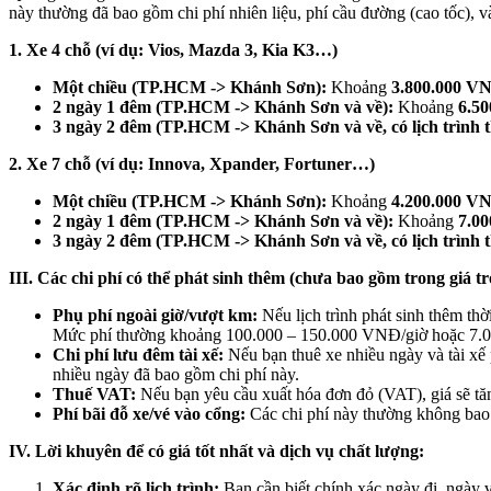
này thường đã bao gồm chi phí nhiên liệu, phí cầu đường (cao tốc), và
1. Xe 4 chỗ (ví dụ: Vios, Mazda 3, Kia K3…)
Một chiều (TP.HCM -> Khánh Sơn):
Khoảng
3.800.000 V
2 ngày 1 đêm (TP.HCM -> Khánh Sơn và về):
Khoảng
6.5
3 ngày 2 đêm (TP.HCM -> Khánh Sơn và về, có lịch trình 
2. Xe 7 chỗ (ví dụ: Innova, Xpander, Fortuner…)
Một chiều (TP.HCM -> Khánh Sơn):
Khoảng
4.200.000 V
2 ngày 1 đêm (TP.HCM -> Khánh Sơn và về):
Khoảng
7.0
3 ngày 2 đêm (TP.HCM -> Khánh Sơn và về, có lịch trình 
III. Các chi phí có thể phát sinh thêm (chưa bao gồm trong giá tr
Phụ phí ngoài giờ/vượt km:
Nếu lịch trình phát sinh thêm th
Mức phí thường khoảng 100.000 – 150.000 VNĐ/giờ hoặc 7.
Chi phí lưu đêm tài xế:
Nếu bạn thuê xe nhiều ngày và tài xế 
nhiều ngày đã bao gồm chi phí này.
Thuế VAT:
Nếu bạn yêu cầu xuất hóa đơn đỏ (VAT), giá sẽ t
Phí bãi đỗ xe/vé vào cổng:
Các chi phí này thường không bao g
IV. Lời khuyên để có giá tốt nhất và dịch vụ chất lượng:
Xác định rõ lịch trình:
Bạn cần biết chính xác ngày đi, ngày v