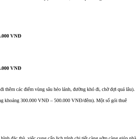
0.000 VNĐ
0.000 VNĐ
đi thêm các điểm vùng sâu hẻo lánh, đường khó đi, chờ đợi quá lâu).
 (thường khoảng 300.000 VNĐ – 500.000 VNĐ/đêm). Một số gói thuê
ình đặc thù, việc cung cấp lịch trình chi tiết càng sớm càng giúp nhà