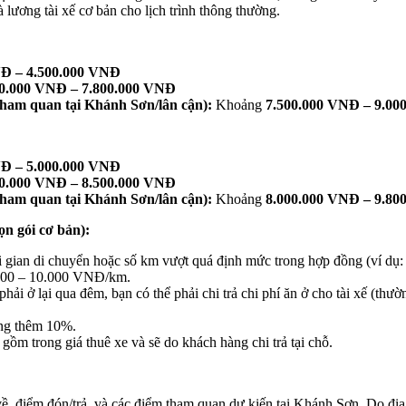
 lương tài xế cơ bản cho lịch trình thông thường.
NĐ – 4.500.000 VNĐ
00.000 VNĐ – 7.800.000 VNĐ
tham quan tại Khánh Sơn/lân cận):
Khoảng
7.500.000 VNĐ – 9.00
NĐ – 5.000.000 VNĐ
00.000 VNĐ – 8.500.000 VNĐ
tham quan tại Khánh Sơn/lân cận):
Khoảng
8.000.000 VNĐ – 9.80
ọn gói cơ bản):
ời gian di chuyển hoặc số km vượt quá định mức trong hợp đồng (ví dụ: 
000 – 10.000 VNĐ/km.
phải ở lại qua đêm, bạn có thể phải chi trả chi phí ăn ở cho tài xế
ăng thêm 10%.
ồm trong giá thuê xe và sẽ do khách hàng chi trả tại chỗ.
ề, điểm đón/trả, và các điểm tham quan dự kiến tại Khánh Sơn. Do địa h