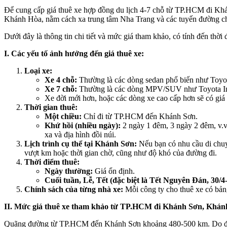
Để cung cấp giá thuê xe hợp đồng du lịch 4-7 chỗ từ TP.HCM đi Khá
Khánh Hòa, nằm cách xa trung tâm Nha Trang và các tuyến đường chín
Dưới đây là thông tin chi tiết và mức giá tham khảo, có tính đến thời
I. Các yếu tố ảnh hưởng đến giá thuê xe:
Loại xe:
Xe 4 chỗ:
Thường là các dòng sedan phổ biến như Toyot
Xe 7 chỗ:
Thường là các dòng MPV/SUV như Toyota Inno
Xe đời mới hơn, hoặc các dòng xe cao cấp hơn sẽ có giá 
Thời gian thuê:
Một chiều:
Chỉ đi từ TP.HCM đến Khánh Sơn.
Khứ hồi (nhiều ngày):
2 ngày 1 đêm, 3 ngày 2 đêm, v.v.
xa và địa hình đồi núi.
Lịch trình cụ thể tại Khánh Sơn:
Nếu bạn có nhu cầu di chuy
vượt km hoặc thời gian chờ, cũng như độ khó của đường đi.
Thời điểm thuê:
Ngày thường:
Giá ổn định.
Cuối tuần, Lễ, Tết (đặc biệt là Tết Nguyên Đán, 30/4
Chính sách của từng nhà xe:
Mỗi công ty cho thuê xe có bảng
II. Mức giá thuê xe tham khảo từ TP.HCM đi Khánh Sơn, Khánh 
Quãng đường từ TP.HCM đến Khánh Sơn khoảng 480-500 km. Do địa hìn