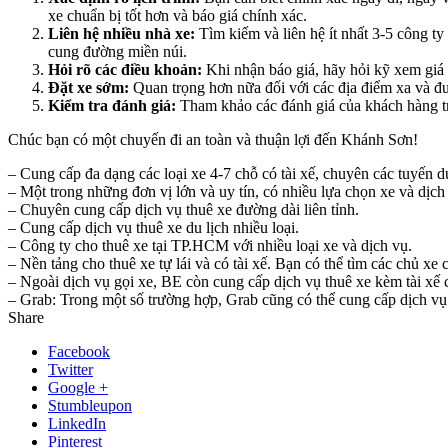
xe chuẩn bị tốt hơn và báo giá chính xác.
Liên hệ nhiều nhà xe:
Tìm kiếm và liên hệ ít nhất 3-5 công ty
cung đường miền núi.
Hỏi rõ các điều khoản:
Khi nhận báo giá, hãy hỏi kỹ xem giá 
Đặt xe sớm:
Quan trọng hơn nữa đối với các địa điểm xa và đư
Kiểm tra đánh giá:
Tham khảo các đánh giá của khách hàng trư
Chúc bạn có một chuyến đi an toàn và thuận lợi đến Khánh Sơn!
– Cung cấp đa dạng các loại xe 4-7 chỗ có tài xế, chuyên các tuyến du
– Một trong những đơn vị lớn và uy tín, có nhiều lựa chọn xe và dịch
– Chuyên cung cấp dịch vụ thuê xe đường dài liên tỉnh.
– Cung cấp dịch vụ thuê xe du lịch nhiều loại.
– Công ty cho thuê xe tại TP.HCM với nhiều loại xe và dịch vụ.
– Nền tảng cho thuê xe tự lái và có tài xế. Bạn có thể tìm các chủ x
– Ngoài dịch vụ gọi xe, BE còn cung cấp dịch vụ thuê xe kèm tài xế c
– Grab: Trong một số trường hợp, Grab cũng có thể cung cấp dịch vụ G
Share
Facebook
Twitter
Google +
Stumbleupon
LinkedIn
Pinterest