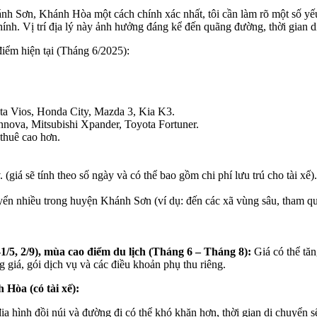
nh Sơn, Khánh Hòa một cách chính xác nhất, tôi cần làm rõ một số yế
h. Vị trí địa lý này ảnh hưởng đáng kể đến quãng đường, thời gian di
 điểm hiện tại (Tháng 6/2025):
a Vios, Honda City, Mazda 3, Kia K3.
va, Mitsubishi Xpander, Toyota Fortuner.
thuê cao hơn.
 (giá sẽ tính theo số ngày và có thể bao gồm chi phí lưu trú cho tài xế
ển nhiều trong huyện Khánh Sơn (ví dụ: đến các xã vùng sâu, tham qu
-1/5, 2/9), mùa cao điểm du lịch (Tháng 6 – Tháng 8):
Giá có thể tă
 giá, gói dịch vụ và các điều khoản phụ thu riêng.
Hòa (có tài xế):
h đồi núi và đường đi có thể khó khăn hơn, thời gian di chuyển sẽ l