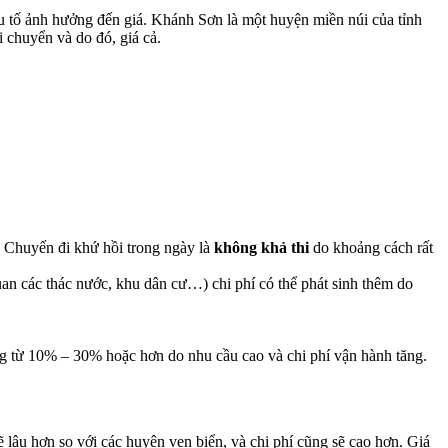
u tố ảnh hưởng đến giá. Khánh Sơn là một huyện miền núi của tỉnh
 chuyển và do đó, giá cả.
). Chuyến đi khứ hồi trong ngày là
không khả thi
do khoảng cách rất
an các thác nước, khu dân cư…) chi phí có thể phát sinh thêm do
ng từ 10% – 30% hoặc hơn do nhu cầu cao và chi phí vận hành tăng.
âu hơn so với các huyện ven biển, và chi phí cũng sẽ cao hơn. Giá