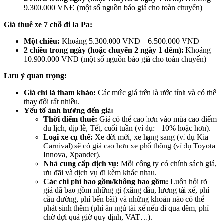
9.300.000 VNĐ (một số nguồn báo giá cho toàn chuyến)
Giá thuê xe 7 chỗ đi Ia Pa:
Một chiều:
Khoảng 5.300.000 VNĐ – 6.500.000 VNĐ
2 chiều trong ngày (hoặc chuyến 2 ngày 1 đêm):
Khoảng
10.900.000 VNĐ (một số nguồn báo giá cho toàn chuyến)
Lưu ý quan trọng:
Giá chỉ là tham khảo:
Các mức giá trên là ước tính và có thể
thay đổi rất nhiều.
Yếu tố ảnh hưởng đến giá:
Thời điểm thuê:
Giá có thể cao hơn vào mùa cao điểm
du lịch, dịp lễ, Tết, cuối tuần (ví dụ: +10% hoặc hơn).
Loại xe cụ thể:
Xe đời mới, xe hạng sang (ví dụ Kia
Carnival) sẽ có giá cao hơn xe phổ thông (ví dụ Toyota
Innova, Xpander).
Nhà cung cấp dịch vụ:
Mỗi công ty có chính sách giá,
ưu đãi và dịch vụ đi kèm khác nhau.
Các chi phí bao gồm/không bao gồm:
Luôn hỏi rõ
giá đã bao gồm những gì (xăng dầu, lương tài xế, phí
cầu đường, phí bến bãi) và những khoản nào có thể
phát sinh thêm (phí ăn ngủ tài xế nếu đi qua đêm, phí
chờ đợi quá giờ quy định, VAT…).