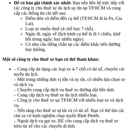
Để có báo giá chính xác nhất:
Bạn nên liên hệ trực tiếp với
các công ty cho thuê xe du lịch uy tín tại TP.HCM và cung
cấp các thông tin chi tiết sau:
Điểm đón và điểm đến cụ thể (TP.HCM đi Ia Pa, Gia
Lai).
Loại xe muốn thuê (4 chỗ hay 7 chỗ).
Ngày đi, ngày về (lịch trình cụ thể là đi 1 chiều, khứ
hồi trong ngày, hay nhiều ngày).
Có nhu cầu dừng chân tại các điểm khác trên đường
hay không.
Một số công ty cho thuê xe bạn có thể tham khảo:
– Cung cấp đa dạng các loại xe 4-7 chỗ có tài xế, chuyên các
tuyến du lịch.
– Một trong những đơn vị lớn và uy tín, có nhiều lựa chọn xe
và dịch vụ.
– Chuyên cung cấp dịch vụ thuê xe đường dài liên tỉnh.
– Cung cấp dịch vụ thuê xe du lịch nhiều loại.
– Công ty cho thuê xe tại TP.HCM với nhiều loại xe và dịch
vụ.
– Nền tảng cho thuê xe tự lái và có tài xế. Bạn có thể tìm các
chủ xe có kinh nghiệm chạy tuyến Bình Phước.
– Ngoài dịch vụ gọi xe, BE còn cung cấp dịch vụ thuê xe
kèm tài xế cho các chuyến đi tỉnh.