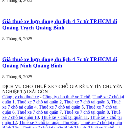
8 Tháng 6, 2025
Giá thuê xe hợp đồng du lịch 4-7c từ TP.HCM đi
Quảng Trạch Quảng Bình
8 Tháng 6, 2025
Giá thuê xe hợp đồng du lịch 4-7c từ TP.HCM đi
Quảng Ninh Quảng Bình
8 Tháng 6, 2025
DỊCH VỤ CHO THUÊ XE 7 CHỖ GIÁ RẺ UY TÍN CHUYÊN
NGHIỆP TẠI SÀI GÒN
Công ty cho thuê xe
-
Công ty cho thuê xe 7 chỗ
,
Thuê xe 7 chỗ tại
quận 1
,
Thuê xe 7 chỗ tại quận 2
,
Thuê xe 7 chỗ tại quận 3
,
Thuê
xe 7 chỗ tại quận 4
,
Thuê xe 7 chỗ tại quận 5
,
Thuê xe 7 chỗ tại
quận 6
,
Thuê xe 7 chỗ tại quận 7
,
Thuê xe 7 chỗ tại quận 8
,
Thuê
xe 7 chỗ tại quận 10
,
Thuê xe 7 chỗ tại quận 11
,
Thuê xe 7 chỗ tại
quận 12
,
Thuê xe 7 chỗ tại quận Thủ Đức
,
Thuê xe 7 chỗ tại quận
Bình Tân
,
Thuê xe 7 chỗ tại quận Bình Thạnh
,
Thuê xe 7 chỗ tại