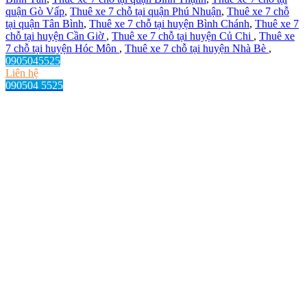
quận Gò Vấp
,
Thuê xe 7 chỗ tại quận Phú Nhuận
,
Thuê xe 7 chỗ
tại quận Tân Bình
,
Thuê xe 7 chỗ tại huyện Bình Chánh
,
Thuê xe 7
chỗ tại huyện Cần Giờ
,
Thuê xe 7 chỗ tại huyện Củ Chi
,
Thuê xe
7 chỗ tại huyện Hóc Môn
,
Thuê xe 7 chỗ tại huyện Nhà Bè
,
0905045525
Liên hệ
090504 5525