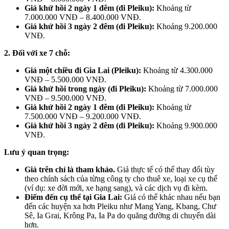
Giá khứ hồi 2 ngày 1 đêm (đi Pleiku):
Khoảng từ
7.000.000 VNĐ – 8.400.000 VNĐ.
Giá khứ hồi 3 ngày 2 đêm (đi Pleiku):
Khoảng 9.200.000
VNĐ.
2. Đối với xe 7 chỗ:
Giá một chiều đi Gia Lai (Pleiku):
Khoảng từ 4.300.000
VNĐ – 5.500.000 VNĐ.
Giá khứ hồi trong ngày (đi Pleiku):
Khoảng từ 7.000.000
VNĐ – 9.500.000 VNĐ.
Giá khứ hồi 2 ngày 1 đêm (đi Pleiku):
Khoảng từ
7.500.000 VNĐ – 9.200.000 VNĐ.
Giá khứ hồi 3 ngày 2 đêm (đi Pleiku):
Khoảng 9.900.000
VNĐ.
Lưu ý quan trọng:
Giá trên chỉ là tham khảo.
Giá thực tế có thể thay đổi tùy
theo chính sách của từng công ty cho thuê xe, loại xe cụ thể
(ví dụ: xe đời mới, xe hạng sang), và các dịch vụ đi kèm.
Điểm đến cụ thể tại Gia Lai:
Giá có thể khác nhau nếu bạn
đến các huyện xa hơn Pleiku như Mang Yang, Kbang, Chư
Sê, Ia Grai, Krông Pa, Ia Pa do quãng đường di chuyển dài
hơn.