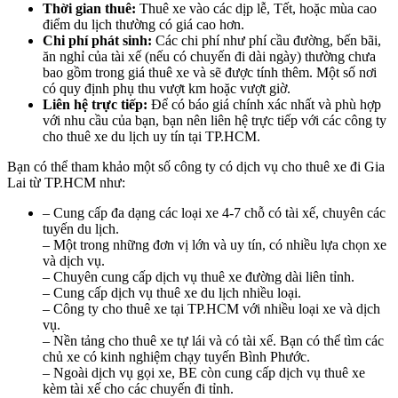
Thời gian thuê:
Thuê xe vào các dịp lễ, Tết, hoặc mùa cao
điểm du lịch thường có giá cao hơn.
Chi phí phát sinh:
Các chi phí như phí cầu đường, bến bãi,
ăn nghỉ của tài xế (nếu có chuyến đi dài ngày) thường chưa
bao gồm trong giá thuê xe và sẽ được tính thêm. Một số nơi
có quy định phụ thu vượt km hoặc vượt giờ.
Liên hệ trực tiếp:
Để có báo giá chính xác nhất và phù hợp
với nhu cầu của bạn, bạn nên liên hệ trực tiếp với các công ty
cho thuê xe du lịch uy tín tại TP.HCM.
Bạn có thể tham khảo một số công ty có dịch vụ cho thuê xe đi Gia
Lai từ TP.HCM như:
– Cung cấp đa dạng các loại xe 4-7 chỗ có tài xế, chuyên các
tuyến du lịch.
– Một trong những đơn vị lớn và uy tín, có nhiều lựa chọn xe
và dịch vụ.
– Chuyên cung cấp dịch vụ thuê xe đường dài liên tỉnh.
– Cung cấp dịch vụ thuê xe du lịch nhiều loại.
– Công ty cho thuê xe tại TP.HCM với nhiều loại xe và dịch
vụ.
– Nền tảng cho thuê xe tự lái và có tài xế. Bạn có thể tìm các
chủ xe có kinh nghiệm chạy tuyến Bình Phước.
– Ngoài dịch vụ gọi xe, BE còn cung cấp dịch vụ thuê xe
kèm tài xế cho các chuyến đi tỉnh.