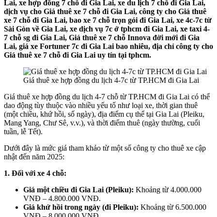
Lai, xe hợp đồng 7 chỗ đi Gia Lai, xe du lịch 7 chỗ đi Gia Lai,
dịch vụ cho Giá thuê xe 7 chỗ đi Gia Lai, công ty cho Giá thuê
xe 7 chỗ đi Gia Lai, bao xe 7 chỗ trọn gói đi Gia Lai, xe 4c-7c từ
Sài Gòn về Gia Lai, xe dịch vụ 7c ở tphcm đi Gia Lai, xe taxi 4-
7 chỗ sg đi Gia Lai, Giá thuê xe 7 chỗ Innova đời mới đi Gia
Lai, giá xe Fortuner 7c đi Gia Lai bao nhiêu, địa chỉ công ty cho
Giá thuê xe 7 chỗ đi Gia Lai uy tín tại tphcm.
Giá thuê xe hợp đồng du lịch 4-7c từ TP.HCM đi Gia Lai
Giá thuê xe hợp đồng du lịch 4-7 chỗ từ TP.HCM đi Gia Lai có thể
dao động tùy thuộc vào nhiều yếu tố như loại xe, thời gian thuê
(một chiều, khứ hồi, số ngày), địa điểm cụ thể tại Gia Lai (Pleiku,
Mang Yang, Chư Sê, v.v.), và thời điểm thuê (ngày thường, cuối
tuần, lễ Tết).
Dưới đây là mức giá tham khảo từ một số công ty cho thuê xe cập
nhật đến năm 2025:
1. Đối với xe 4 chỗ:
Giá một chiều đi Gia Lai (Pleiku):
Khoảng từ 4.000.000
VNĐ – 4.800.000 VNĐ.
Giá khứ hồi trong ngày (đi Pleiku):
Khoảng từ 6.500.000
VNĐ – 8.000.000 VNĐ.