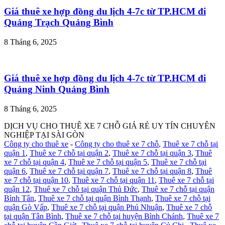
Giá thuê xe hợp đồng du lịch 4-7c từ TP.HCM đi
Quảng Trạch Quảng Bình
8 Tháng 6, 2025
Giá thuê xe hợp đồng du lịch 4-7c từ TP.HCM đi
Quảng Ninh Quảng Bình
8 Tháng 6, 2025
DỊCH VỤ CHO THUÊ XE 7 CHỖ GIÁ RẺ UY TÍN CHUYÊN
NGHIỆP TẠI SÀI GÒN
Công ty cho thuê xe
-
Công ty cho thuê xe 7 chỗ
,
Thuê xe 7 chỗ tại
quận 1
,
Thuê xe 7 chỗ tại quận 2
,
Thuê xe 7 chỗ tại quận 3
,
Thuê
xe 7 chỗ tại quận 4
,
Thuê xe 7 chỗ tại quận 5
,
Thuê xe 7 chỗ tại
quận 6
,
Thuê xe 7 chỗ tại quận 7
,
Thuê xe 7 chỗ tại quận 8
,
Thuê
xe 7 chỗ tại quận 10
,
Thuê xe 7 chỗ tại quận 11
,
Thuê xe 7 chỗ tại
quận 12
,
Thuê xe 7 chỗ tại quận Thủ Đức
,
Thuê xe 7 chỗ tại quận
Bình Tân
,
Thuê xe 7 chỗ tại quận Bình Thạnh
,
Thuê xe 7 chỗ tại
quận Gò Vấp
,
Thuê xe 7 chỗ tại quận Phú Nhuận
,
Thuê xe 7 chỗ
tại quận Tân Bình
,
Thuê xe 7 chỗ tại huyện Bình Chánh
,
Thuê xe 7