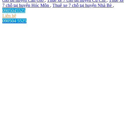
chỗ tại huyện Cần Giờ
,
Thuê xe 7 chỗ tại huyện Củ Chi
,
Thuê xe
7 chỗ tại huyện Hóc Môn
,
Thuê xe 7 chỗ tại huyện Nhà Bè
,
0905045525
Liên hệ
090504 5525