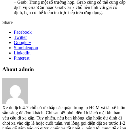
– Grab: Trong một số trường hợp, Grab cũng có thể cung cấp
dịch vụ GrabCar hoặc GrabCar 7 chỗ liên tỉnh với giá cố
định, bạn có thể kiểm tra trực tiếp trên ứng dụng.
Share
Facebook
Twitter
Google +
Stumbleupon
LinkedIn
Pinterest
About admin
Xe du lịch 4-7 chỗ có ở khắp các quận trong tp HCM và tài xế luôn
sẵn sàng để đón khách. Chỉ sau 45 phút đến 1h là có mặt khi bạn
yêu cầu đi xa gấp. Tuy nhiên, nếu bạn không gấp hoặc dự định đi
chơi xa vào dịp lễ hoặc cuối tuần, vui lòng gọi điện đặt xe trước 1-2
ngày để đảm bảo có được chiếc xe tốt nhất. Chúng tôi cũng dễ dàng