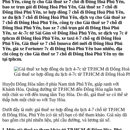
Phú Yên, công ty cho Giá thuê xe 7 chỗ đi Đông Hoà Phú Yên,
bao xe trọn gói đi Đông Hoà Phú Yên, Giá thuê xe 7 chỗ đi
Đông Hoà Phú Yên, xe hợp đồng 7 chỗ đi Đông Hoà Phú Yên,
xe du lịch 7 chỗ đi Đông Hoà Phú Yên, dịch vụ cho Giá thuê xe
7 chỗ đi Đông Hoà Phú Yên, công ty cho Giá thuê xe 7 chỗ đi
Đông Hoà Phú Yên, bao xe 7 chỗ trọn gói đi Đông Hoà Phú
Yên, xe 4c-7c từ Sài Gòn về Đông Hoà Phú Yên, xe dịch vụ 7c ở
tphcm đi Đông Hoà Phú Yên, xe taxi 4-7 chỗ sg đi Đông Hoà
Phú Yên, Giá thuê xe 7 chỗ Innova đời mới đi Đông Hoà Phú
Yên, giá xe Fortuner 7c đi Đông Hoà Phú Yên bao nhiêu, địa
chỉ công ty cho Giá thuê xe 7 chỗ đi Đông Hoà Phú Yên uy tín
tại tphcm.
Giá thuê xe hợp đồng du lịch 4-7c từ TP.HCM đi Đông Hoà P
Huyện Đông Hòa nằm ở phía Nam tỉnh Phú Yên, giáp ranh với
Khánh Hòa. Quãng đường từ TP.HCM đến Đông Hòa ngắn hơn
một chút so với đến trung tâm Tuy Hòa. Do đó, giá thuê xe có thể sẽ
thấp hơn một chút so với Tuy Hòa.
Dưới đây là mức giá thuê xe hợp đồng du lịch 4-7 chỗ từ TP.HCM
đi Đông Hòa, Phú Yên (có tài xế) bạn có thể tham khảo. Giá này đã
bao gồm chi phí nhiên liệu, phí cầu đường, và lương tài xế.
I. Mức giá thuê xe tham khảo từ TP.HCM đi Đông Hòa, Phú