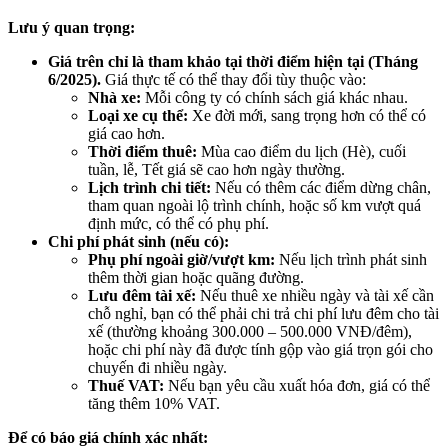
Lưu ý quan trọng:
Giá trên chỉ là tham khảo tại thời điểm hiện tại (Tháng
6/2025).
Giá thực tế có thể thay đổi tùy thuộc vào:
Nhà xe:
Mỗi công ty có chính sách giá khác nhau.
Loại xe cụ thể:
Xe đời mới, sang trọng hơn có thể có
giá cao hơn.
Thời điểm thuê:
Mùa cao điểm du lịch (Hè), cuối
tuần, lễ, Tết giá sẽ cao hơn ngày thường.
Lịch trình chi tiết:
Nếu có thêm các điểm dừng chân,
tham quan ngoài lộ trình chính, hoặc số km vượt quá
định mức, có thể có phụ phí.
Chi phí phát sinh (nếu có):
Phụ phí ngoài giờ/vượt km:
Nếu lịch trình phát sinh
thêm thời gian hoặc quãng đường.
Lưu đêm tài xế:
Nếu thuê xe nhiều ngày và tài xế cần
chỗ nghỉ, bạn có thể phải chi trả chi phí lưu đêm cho tài
xế (thường khoảng 300.000 – 500.000 VNĐ/đêm),
hoặc chi phí này đã được tính gộp vào giá trọn gói cho
chuyến đi nhiều ngày.
Thuế VAT:
Nếu bạn yêu cầu xuất hóa đơn, giá có thể
tăng thêm 10% VAT.
Để có báo giá chính xác nhất: