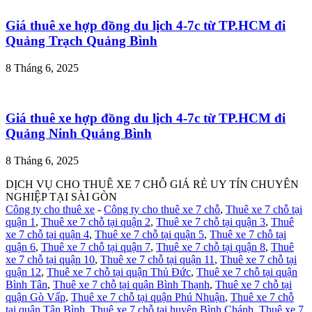
Giá thuê xe hợp đồng du lịch 4-7c từ TP.HCM đi
Quảng Trạch Quảng Bình
8 Tháng 6, 2025
Giá thuê xe hợp đồng du lịch 4-7c từ TP.HCM đi
Quảng Ninh Quảng Bình
8 Tháng 6, 2025
DỊCH VỤ CHO THUÊ XE 7 CHỖ GIÁ RẺ UY TÍN CHUYÊN
NGHIỆP TẠI SÀI GÒN
Công ty cho thuê xe
-
Công ty cho thuê xe 7 chỗ
,
Thuê xe 7 chỗ tại
quận 1
,
Thuê xe 7 chỗ tại quận 2
,
Thuê xe 7 chỗ tại quận 3
,
Thuê
xe 7 chỗ tại quận 4
,
Thuê xe 7 chỗ tại quận 5
,
Thuê xe 7 chỗ tại
quận 6
,
Thuê xe 7 chỗ tại quận 7
,
Thuê xe 7 chỗ tại quận 8
,
Thuê
xe 7 chỗ tại quận 10
,
Thuê xe 7 chỗ tại quận 11
,
Thuê xe 7 chỗ tại
quận 12
,
Thuê xe 7 chỗ tại quận Thủ Đức
,
Thuê xe 7 chỗ tại quận
Bình Tân
,
Thuê xe 7 chỗ tại quận Bình Thạnh
,
Thuê xe 7 chỗ tại
quận Gò Vấp
,
Thuê xe 7 chỗ tại quận Phú Nhuận
,
Thuê xe 7 chỗ
tại quận Tân Bình
,
Thuê xe 7 chỗ tại huyện Bình Chánh
,
Thuê xe 7