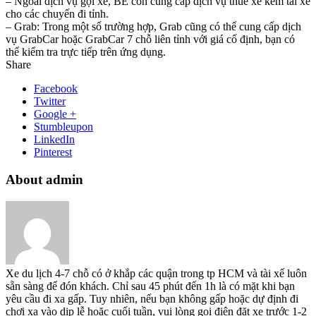
– Ngoài dịch vụ gọi xe, BE còn cung cấp dịch vụ thuê xe kèm tài xế
cho các chuyến đi tỉnh.
– Grab: Trong một số trường hợp, Grab cũng có thể cung cấp dịch
vụ GrabCar hoặc GrabCar 7 chỗ liên tỉnh với giá cố định, bạn có
thể kiểm tra trực tiếp trên ứng dụng.
Share
Facebook
Twitter
Google +
Stumbleupon
LinkedIn
Pinterest
About admin
Xe du lịch 4-7 chỗ có ở khắp các quận trong tp HCM và tài xế luôn
sẵn sàng để đón khách. Chỉ sau 45 phút đến 1h là có mặt khi bạn
yêu cầu đi xa gấp. Tuy nhiên, nếu bạn không gấp hoặc dự định đi
chơi xa vào dịp lễ hoặc cuối tuần, vui lòng gọi điện đặt xe trước 1-2