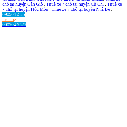
chỗ tại huyện Cần Giờ
,
Thuê xe 7 chỗ tại huyện Củ Chi
,
Thuê xe
7 chỗ tại huyện Hóc Môn
,
Thuê xe 7 chỗ tại huyện Nhà Bè
,
0905045525
Liên hệ
090504 5525