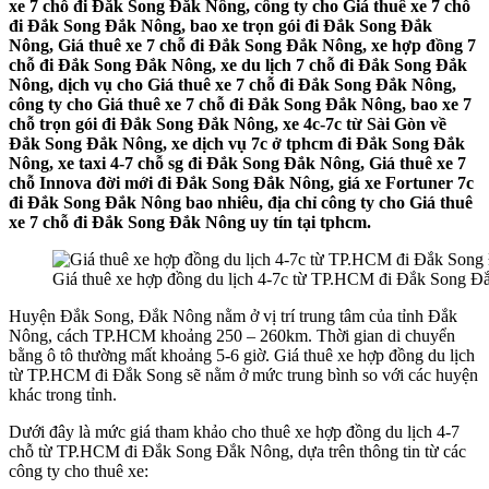
xe 7 chỗ đi Đắk Song Đắk Nông, công ty cho Giá thuê xe 7 chỗ
đi Đắk Song Đắk Nông, bao xe trọn gói đi Đắk Song Đắk
Nông, Giá thuê xe 7 chỗ đi Đắk Song Đắk Nông, xe hợp đồng 7
chỗ đi Đắk Song Đắk Nông, xe du lịch 7 chỗ đi Đắk Song Đắk
Nông, dịch vụ cho Giá thuê xe 7 chỗ đi Đắk Song Đắk Nông,
công ty cho Giá thuê xe 7 chỗ đi Đắk Song Đắk Nông, bao xe 7
chỗ trọn gói đi Đắk Song Đắk Nông, xe 4c-7c từ Sài Gòn về
Đắk Song Đắk Nông, xe dịch vụ 7c ở tphcm đi Đắk Song Đắk
Nông, xe taxi 4-7 chỗ sg đi Đắk Song Đắk Nông, Giá thuê xe 7
chỗ Innova đời mới đi Đắk Song Đắk Nông, giá xe Fortuner 7c
đi Đắk Song Đắk Nông bao nhiêu, địa chỉ công ty cho Giá thuê
xe 7 chỗ đi Đắk Song Đắk Nông uy tín tại tphcm.
Giá thuê xe hợp đồng du lịch 4-7c từ TP.HCM đi Đắk Song 
Huyện Đắk Song, Đắk Nông nằm ở vị trí trung tâm của tỉnh Đắk
Nông, cách TP.HCM khoảng 250 – 260km. Thời gian di chuyển
bằng ô tô thường mất khoảng 5-6 giờ. Giá thuê xe hợp đồng du lịch
từ TP.HCM đi Đắk Song sẽ nằm ở mức trung bình so với các huyện
khác trong tỉnh.
Dưới đây là mức giá tham khảo cho thuê xe hợp đồng du lịch 4-7
chỗ từ TP.HCM đi Đắk Song Đắk Nông, dựa trên thông tin từ các
công ty cho thuê xe: