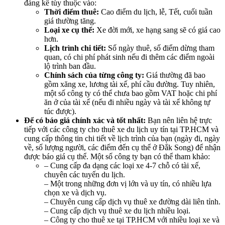
đáng kể tùy thuộc vào:
Thời điểm thuê:
Cao điểm du lịch, lễ, Tết, cuối tuần
giá thường tăng.
Loại xe cụ thể:
Xe đời mới, xe hạng sang sẽ có giá cao
hơn.
Lịch trình chi tiết:
Số ngày thuê, số điểm dừng tham
quan, có chi phí phát sinh nếu đi thêm các điểm ngoài
lộ trình ban đầu.
Chính sách của từng công ty:
Giá thường đã bao
gồm xăng xe, lương tài xế, phí cầu đường. Tuy nhiên,
một số công ty có thể chưa bao gồm VAT hoặc chi phí
ăn ở của tài xế (nếu đi nhiều ngày và tài xế không tự
túc được).
Để có báo giá chính xác và tốt nhất:
Bạn nên liên hệ trực
tiếp với các công ty cho thuê xe du lịch uy tín tại TP.HCM và
cung cấp thông tin chi tiết về lịch trình của bạn (ngày đi, ngày
về, số lượng người, các điểm đến cụ thể ở Đắk Song) để nhận
được báo giá cụ thể. Một số công ty bạn có thể tham khảo:
– Cung cấp đa dạng các loại xe 4-7 chỗ có tài xế,
chuyên các tuyến du lịch.
– Một trong những đơn vị lớn và uy tín, có nhiều lựa
chọn xe và dịch vụ.
– Chuyên cung cấp dịch vụ thuê xe đường dài liên tỉnh.
– Cung cấp dịch vụ thuê xe du lịch nhiều loại.
– Công ty cho thuê xe tại TP.HCM với nhiều loại xe và