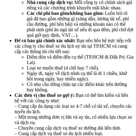
Nhà cung cấp dịch vụ:
Mỗi công ty có chính sách giá
riêng và các chương trình khuyến mãi khác nhau.
Các chi phí bao gồm/không bao gồm:
Luôn hỏi rõ
giá đã bao gồm những gì (xăng dầu, lương tài xế, phí
cầu đường, phí bến bãi) và những khoản nào có thể
phát sinh (phí ăn ngủ tài xế nếu đi qua đêm, phí chờ đợi
quá giờ quy định, VAT…).
Để có báo giá chính xác nhất:
Bạn nên liên hệ trực tiếp với
các công ty cho thuê xe du lịch uy tín tại TP.HCM và cung
cấp các thông tin chi tiết sau:
Điểm đón và điểm đến cụ thể (TP.HCM đi Đăk Pơ, Gia
Lai).
Loại xe muốn thuê (4 chỗ hay 7 chỗ).
Ngày đi, ngày về (lịch trình cụ thể là đi 1 chiều, khứ
hồi trong ngày, hay nhiều ngày).
Có nhu cầu dừng chân tại các điểm khác trên đường
hay không.
Các đơn vị cho thuê xe gợi ý:
Bạn có thể tìm kiếm và liên
hệ với các công ty như:
– Cung cấp đa dạng các loại xe 4-7 chỗ có tài xế, chuyên các
tuyến du lịch.
– Một trong những đơn vị lớn và uy tín, có nhiều lựa chọn xe
và dịch vụ.
– Chuyên cung cấp dịch vụ thuê xe đường dài liên tỉnh.
– Cung cấp dịch vụ thuê xe du lịch nhiều loại.