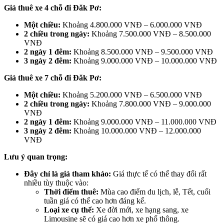
Giá thuê xe 4 chỗ đi Đăk Pơ:
Một chiều:
Khoảng 4.800.000 VNĐ – 6.000.000 VNĐ
2 chiều trong ngày:
Khoảng 7.500.000 VNĐ – 8.500.000
VNĐ
2 ngày 1 đêm:
Khoảng 8.500.000 VNĐ – 9.500.000 VNĐ
3 ngày 2 đêm:
Khoảng 9.000.000 VNĐ – 10.000.000 VNĐ
Giá thuê xe 7 chỗ đi Đăk Pơ:
Một chiều:
Khoảng 5.200.000 VNĐ – 6.500.000 VNĐ
2 chiều trong ngày:
Khoảng 7.800.000 VNĐ – 9.000.000
VNĐ
2 ngày 1 đêm:
Khoảng 9.000.000 VNĐ – 11.000.000 VNĐ
3 ngày 2 đêm:
Khoảng 10.000.000 VNĐ – 12.000.000
VNĐ
Lưu ý quan trọng:
Đây chỉ là giá tham khảo:
Giá thực tế có thể thay đổi rất
nhiều tùy thuộc vào:
Thời điểm thuê:
Mùa cao điểm du lịch, lễ, Tết, cuối
tuần giá có thể cao hơn đáng kể.
Loại xe cụ thể:
Xe đời mới, xe hạng sang, xe
Limousine sẽ có giá cao hơn xe phổ thông.