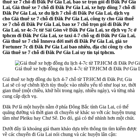
thuê xe 7 chỗ đi Đăk Pơ Gia Lai, bao xe trọn gói đi Đăk Pơ Gia
Lai, Giá thuê xe 7 chỗ đi Đăk Pơ Gia Lai, xe hợp đồng 7 chỗ đi
Đăk Pơ Gia Lai, xe du lịch 7 chỗ đi Đăk Pơ Gia Lai, dịch vụ
cho Giá thuê xe 7 chỗ đi Đăk Pơ Gia Lai, công ty cho Giá thuê
xe 7 chỗ đi Đăk Pơ Gia Lai, bao xe 7 chỗ trọn gói đi Đăk Pơ
Gia Lai, xe 4c-7c từ Sài Gòn về Đăk Pơ Gia Lai, xe dịch vụ 7c ở
tphcm đi Đăk Pơ Gia Lai, xe taxi 4-7 chỗ sg đi Đăk Pơ Gia Lai,
Giá thuê xe 7 chỗ Innova đời mới đi Đăk Pơ Gia Lai, giá xe
Fortuner 7c đi Đăk Pơ Gia Lai bao nhiêu, địa chỉ công ty cho
Giá thuê xe 7 chỗ đi Đăk Pơ Gia Lai uy tín tại tphcm.
Giá thuê xe hợp đồng du lịch 4-7c từ TP.HCM đi Đăk Pơ Gia 
Giá thuê xe hợp đồng du lịch 4-7 chỗ từ TP.HCM đi Đăk Pơ, Gia
Lai sẽ có sự chênh lệch tùy thuộc vào nhiều yếu tố như loại xe, thời
gian thuê (một chiều, khứ hồi trong ngày, nhiều ngày), và từng nhà
cung cấp dịch vụ.
Đăk Pơ là một huyện nằm ở phía Đông Bắc tỉnh Gia Lai, có thể
quãng đường và thời gian di chuyển sẽ khác so với các huyện trung
tâm như Pleiku hay Chư Sê. Do đó, giá có thể nhỉnh hơn một chút.
Dưới đây là khoảng giá tham khảo dựa trên thông tin tìm kiếm được
về các chuyến đi Gia Lai nói chung và các huyện lân cận: