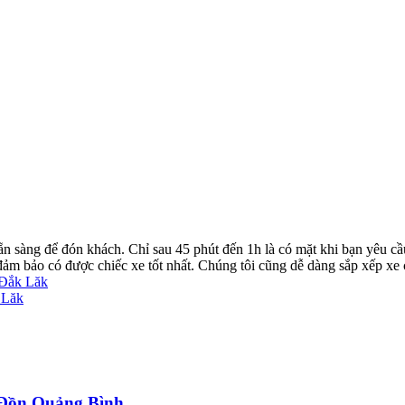
ẵn sàng để đón khách. Chỉ sau 45 phút đến 1h là có mặt khi bạn yêu cầ
ể đảm bảo có được chiếc xe tốt nhất. Chúng tôi cũng dễ dàng sắp xếp xe
 Đắk Lăk
 Lăk
a Đồn Quảng Bình