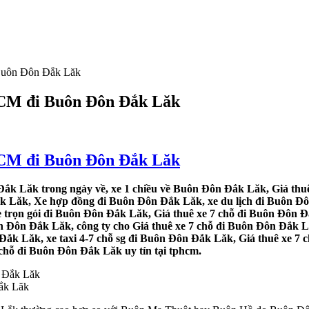
 Buôn Đôn Đắk Lăk
.HCM đi Buôn Đôn Đắk Lăk
.HCM đi Buôn Đôn Đắk Lăk
ắk Lăk trong ngày về, xe 1 chiều về Buôn Đôn Đắk Lăk, Giá thuê
k Lăk, Xe hợp đồng đi Buôn Đôn Đắk Lăk, xe du lịch đi Buôn Đô
e trọn gói đi Buôn Đôn Đắk Lăk, Giá thuê xe 7 chỗ đi Buôn Đôn Đ
n Đôn Đắk Lăk, công ty cho Giá thuê xe 7 chỗ đi Buôn Đôn Đắk Lă
k Lăk, xe taxi 4-7 chỗ sg đi Buôn Đôn Đắk Lăk, Giá thuê xe 7 c
 chỗ đi Buôn Đôn Đắk Lăk uy tín tại tphcm.
ắk Lăk