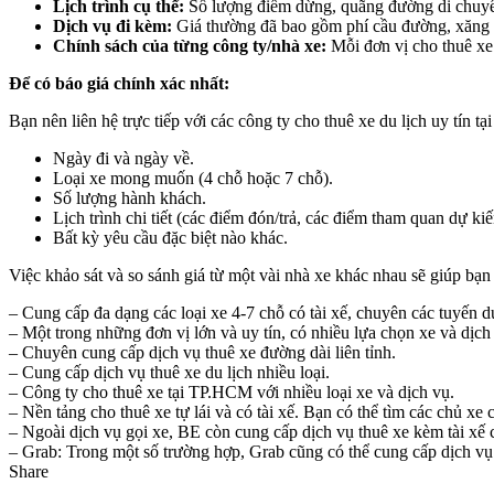
Lịch trình cụ thể:
Số lượng điểm dừng, quãng đường di chuyể
Dịch vụ đi kèm:
Giá thường đã bao gồm phí cầu đường, xăng dầu
Chính sách của từng công ty/nhà xe:
Mỗi đơn vị cho thuê xe 
Để có báo giá chính xác nhất:
Bạn nên liên hệ trực tiếp với các công ty cho thuê xe du lịch uy tín 
Ngày đi và ngày về.
Loại xe mong muốn (4 chỗ hoặc 7 chỗ).
Số lượng hành khách.
Lịch trình chi tiết (các điểm đón/trả, các điểm tham quan dự k
Bất kỳ yêu cầu đặc biệt nào khác.
Việc khảo sát và so sánh giá từ một vài nhà xe khác nhau sẽ giúp bạ
– Cung cấp đa dạng các loại xe 4-7 chỗ có tài xế, chuyên các tuyến du
– Một trong những đơn vị lớn và uy tín, có nhiều lựa chọn xe và dịch
– Chuyên cung cấp dịch vụ thuê xe đường dài liên tỉnh.
– Cung cấp dịch vụ thuê xe du lịch nhiều loại.
– Công ty cho thuê xe tại TP.HCM với nhiều loại xe và dịch vụ.
– Nền tảng cho thuê xe tự lái và có tài xế. Bạn có thể tìm các chủ x
– Ngoài dịch vụ gọi xe, BE còn cung cấp dịch vụ thuê xe kèm tài xế c
– Grab: Trong một số trường hợp, Grab cũng có thể cung cấp dịch vụ G
Share