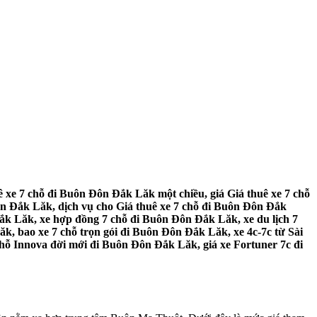
 xe 7 chỗ đi Buôn Đôn Đắk Lăk một chiều, giá Giá thuê xe 7 chỗ
n Đắk Lăk, dịch vụ cho Giá thuê xe 7 chỗ đi Buôn Đôn Đắk
ắk Lăk, xe hợp đồng 7 chỗ đi Buôn Đôn Đắk Lăk, xe du lịch 7
k, bao xe 7 chỗ trọn gói đi Buôn Đôn Đắk Lăk, xe 4c-7c từ Sài
hỗ Innova đời mới đi Buôn Đôn Đắk Lăk, giá xe Fortuner 7c đi