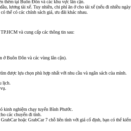
n thêm tại Buôn Đôn và các khu vực lân cận.
, lương tài xế. Tuy nhiên, chi phí ăn ở cho tài xế (nếu đi nhiều ngày
có thể có các chính sách giá, ưu đãi khác nhau.
tại TP.HCM và cung cấp các thông tin sau:
iến ở Buôn Đôn và các vùng lân cận).
n tìm được lựa chọn phù hợp nhất với nhu cầu và ngân sách của mình.
 lịch.
 vụ.
e có kinh nghiệm chạy tuyến Bình Phước.
ho các chuyến đi tỉnh.
rabCar hoặc GrabCar 7 chỗ liên tỉnh với giá cố định, bạn có thể kiểm 