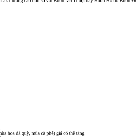
k Lắk thường cao hơn so với Buôn Ma Thuột hay Buôn Hồ do Buôn Đô
.
mùa hoa dã quỳ, mùa cà phê) giá có thể tăng.