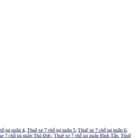
hỗ tại quận 4
,
Thuê xe 7 chỗ tại quận 5
,
Thuê xe 7 chỗ tại quận 6
,
xe 7 chỗ tại quận Thủ Đức
,
Thuê xe 7 chỗ tại quận Bình Tân
,
Thuê