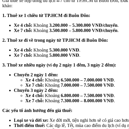
Giá thuê xe hợp đồng du lịch 4-7 chỗ từ TP.HCM đi Buôn Đôn, Đắ
khảo:
1. Thuê xe 1 chiều từ TP.HCM đi Buôn Đôn:
Xe 4 chỗ:
Khoảng
3.200.000 – 5.300.000 VNĐ/chuyến
.
Xe 7 chỗ:
Khoảng
3.500.000 – 5.800.000 VNĐ/chuyến
.
2. Thuê xe đi về trong ngày từ TP.HCM đi Buôn Đôn:
Xe 4 chỗ:
Khoảng
5.300.000 VNĐ
.
Xe 7 chỗ:
Khoảng
5.800.000 VNĐ
.
3. Thuê xe nhiều ngày (ví dụ 2 ngày 1 đêm, 3 ngày 2 đêm):
Chuyến 2 ngày 1 đêm:
Xe 4 chỗ:
Khoảng
6.500.000 – 7.000.000 VNĐ
.
Xe 7 chỗ:
Khoảng
7.000.000 – 7.500.000 VNĐ
.
Chuyến 3 ngày 2 đêm:
Xe 4 chỗ:
Khoảng
6.800.000 – 7.500.000 VNĐ
.
Xe 7 chỗ:
Khoảng
7.300.000 – 8.000.000 VNĐ
.
Các yếu tố ảnh hưởng đến giá thuê:
Loại xe và đời xe:
Xe đời mới, tiện nghi hơn sẽ có giá cao hơn
Thời điểm thuê:
Các dịp lễ, Tết, mùa cao điểm du lịch (ví dụ 