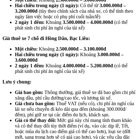
Hai chiều trong ngày (1 ngày):
Có thể từ
3.000.000đ –
3.200.000đ
(tùy theo chính sách của nhà xe, có thể tính theo
ngày làm việc hoặc có phụ phí cuối tuần/lễ)
2 ngày 1 đêm:
Khoảng
3.500.000đ – 4.000.000đ
(có thể
phát sinh chi phí ăn nghỉ của tài xế)
Giá thuê xe 7 chỗ đi Hồng Dân, Bạc Liêu:
Một chiều:
Khoảng
2.500.000đ – 3.100.000đ
Hai chiều trong ngày (1 ngày):
Khoảng
3.000.000đ –
3.600.000đ
2 ngày 1 đêm:
Khoảng
4.000.000đ – 5.200.000đ
(có thể
phát sinh chi phí ăn nghỉ của tài xế)
Lưu ý chung:
Giá bao gồm:
Thông thường, giá thuê xe đã bao gồm chi phí
xăng dầu, phí cầu đường/cao tốc, và lương tài xế.
Giá chưa bao gồm:
Thuế VAT (nếu có), chi phí ăn nghỉ của
lái xe nếu chuyến đi kéo dài qua đêm (khoảng 300.000đ/
đêm), phí giữ xe tại các điểm du lịch, khách sạn.
Giá có thể thay đổi:
Mức giá này chỉ mang tính tham khảo
và có thể thay đổi tùy thời điểm (ví dụ, vào các dịp lễ, Tết,
hoặc mùa du lịch cao điểm giá có thể cao hơn), loại xe (đời
mới, sang trọng hơn sẽ có giá cao hơn), và các yêu cầu đặc