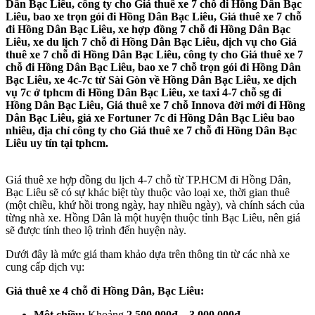
Dân Bạc Liêu, công ty cho Giá thuê xe 7 chỗ đi Hồng Dân Bạc
Liêu, bao xe trọn gói đi Hồng Dân Bạc Liêu, Giá thuê xe 7 chỗ
đi Hồng Dân Bạc Liêu, xe hợp đồng 7 chỗ đi Hồng Dân Bạc
Liêu, xe du lịch 7 chỗ đi Hồng Dân Bạc Liêu, dịch vụ cho Giá
thuê xe 7 chỗ đi Hồng Dân Bạc Liêu, công ty cho Giá thuê xe 7
chỗ đi Hồng Dân Bạc Liêu, bao xe 7 chỗ trọn gói đi Hồng Dân
Bạc Liêu, xe 4c-7c từ Sài Gòn về Hồng Dân Bạc Liêu, xe dịch
vụ 7c ở tphcm đi Hồng Dân Bạc Liêu, xe taxi 4-7 chỗ sg đi
Hồng Dân Bạc Liêu, Giá thuê xe 7 chỗ Innova đời mới đi Hồng
Dân Bạc Liêu, giá xe Fortuner 7c đi Hồng Dân Bạc Liêu bao
nhiêu, địa chỉ công ty cho Giá thuê xe 7 chỗ đi Hồng Dân Bạc
Liêu uy tín tại tphcm.
Giá thuê xe hợp đồng du lịch 4-7 chỗ từ TP.HCM đi Hồng Dân,
Bạc Liêu sẽ có sự khác biệt tùy thuộc vào loại xe, thời gian thuê
(một chiều, khứ hồi trong ngày, hay nhiều ngày), và chính sách của
từng nhà xe. Hồng Dân là một huyện thuộc tỉnh Bạc Liêu, nên giá
sẽ được tính theo lộ trình đến huyện này.
Dưới đây là mức giá tham khảo dựa trên thông tin từ các nhà xe
cung cấp dịch vụ:
Giá thuê xe 4 chỗ đi Hồng Dân, Bạc Liêu:
Một chiều:
Khoảng
2.500.000đ – 3.000.000đ