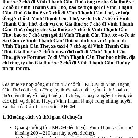
thuê xe 7 chỗ đi Vĩnh Thạnh Cần Thơ, công ty cho Giá thuê xe
7 chỗ đi Vĩnh Thạnh Cần Thơ, bao xe trọn gói đi Vĩnh Thạnh
Cần Thơ, Giá thuê xe 7 chỗ đi Vĩnh Thạnh Cần Thơ, xe hợp
đồng 7 chỗ đi Vĩnh Thạnh Cần Thơ, xe du lịch 7 chỗ đi Vĩnh
Thạnh Cần Thơ, dịch vụ cho Giá thuê xe 7 chỗ đi Vĩnh Thạnh
Cần Thơ, công ty cho Giá thuê xe 7 chỗ đi Vĩnh Thạnh Cần
Thơ, bao xe 7 chỗ trọn gói đi Vĩnh Thạnh Cần Thơ, xe 4c-7c từ
Sài Gòn về Vĩnh Thạnh Cần Thơ, xe dịch vụ 7c ở tphcm đi
Vĩnh Thạnh Cần Thơ, xe taxi 4-7 chỗ sg đi Vĩnh Thạnh Cần
Thơ, Giá thuê xe 7 chỗ Innova đời mới đi Vĩnh Thạnh Cần
Thơ, giá xe Fortuner 7c đi Vĩnh Thạnh Cần Thơ bao nhiêu, địa
chỉ công ty cho Giá thuê xe 7 chỗ đi Vĩnh Thạnh Cần Thơ uy
tín tại tphcm.
Giá thuê xe hợp đồng du lịch 4-7 chỗ từ TP.HCM đi Vĩnh Thạnh,
Cần Thơ có thể dao động tùy thuộc vào nhiều yếu tố như loại xe,
thời điểm thuê, số ngày thuê (đi 1 chiều, 1 ngày, 2 ngày 1 đêm), và
các dịch vụ đi kèm. Huyện Vĩnh Thạnh là một trong những huyện
xa nhất của Cần Thơ so với TP.HCM.
1. Khoảng cách và thời gian di chuyển:
Quãng đường từ TP.HCM đến huyện Vĩnh Thạnh, Cần Thơ
khoảng 200 – 210 km (tùy tuyến đường).