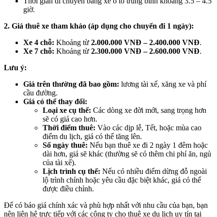
Thời gian di chuyển bằng xe ô tô trung bình khoảng 3.5 – 4.5
giờ.
2. Giá thuê xe tham khảo (áp dụng cho chuyến đi 1 ngày):
Xe 4 chỗ:
Khoảng từ
2.000.000 VNĐ – 2.400.000 VNĐ
.
Xe 7 chỗ:
Khoảng từ
2.300.000 VNĐ – 2.600.000 VNĐ
.
Lưu ý:
Giá trên thường đã bao gồm:
lương tài xế, xăng xe và phí
cầu đường.
Giá có thể thay đổi:
Loại xe cụ thể:
Các dòng xe đời mới, sang trọng hơn
sẽ có giá cao hơn.
Thời điểm thuê:
Vào các dịp lễ, Tết, hoặc mùa cao
điểm du lịch, giá có thể tăng lên.
Số ngày thuê:
Nếu bạn thuê xe đi 2 ngày 1 đêm hoặc
dài hơn, giá sẽ khác (thường sẽ có thêm chi phí ăn, ngủ
của tài xế).
Lịch trình cụ thể:
Nếu có nhiều điểm dừng đỗ ngoài
lộ trình chính hoặc yêu cầu đặc biệt khác, giá có thể
được điều chỉnh.
Để có báo giá chính xác và phù hợp nhất với nhu cầu của bạn, bạn
nên liên hệ trực tiếp với các công ty cho thuê xe du lịch uy tín tại