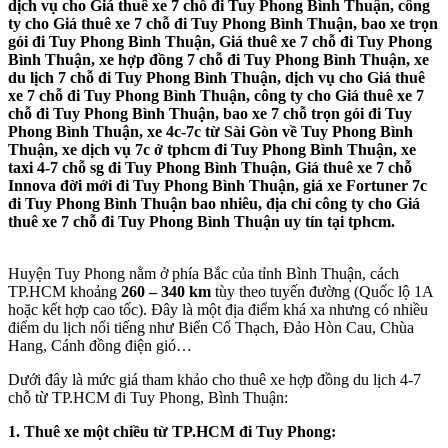
dịch vụ cho Giá thuê xe 7 chỗ đi Tuy Phong Bình Thuận, công
ty cho Giá thuê xe 7 chỗ đi Tuy Phong Bình Thuận, bao xe trọn
gói đi Tuy Phong Bình Thuận, Giá thuê xe 7 chỗ đi Tuy Phong
Bình Thuận, xe hợp đồng 7 chỗ đi Tuy Phong Bình Thuận, xe
du lịch 7 chỗ đi Tuy Phong Bình Thuận, dịch vụ cho Giá thuê
xe 7 chỗ đi Tuy Phong Bình Thuận, công ty cho Giá thuê xe 7
chỗ đi Tuy Phong Bình Thuận, bao xe 7 chỗ trọn gói đi Tuy
Phong Bình Thuận, xe 4c-7c từ Sài Gòn về Tuy Phong Bình
Thuận, xe dịch vụ 7c ở tphcm đi Tuy Phong Bình Thuận, xe
taxi 4-7 chỗ sg đi Tuy Phong Bình Thuận, Giá thuê xe 7 chỗ
Innova đời mới đi Tuy Phong Bình Thuận, giá xe Fortuner 7c
đi Tuy Phong Bình Thuận bao nhiêu, địa chỉ công ty cho Giá
thuê xe 7 chỗ đi Tuy Phong Bình Thuận uy tín tại tphcm.
Huyện Tuy Phong nằm ở phía Bắc của tỉnh Bình Thuận, cách
TP.HCM khoảng
260 – 340 km
tùy theo tuyến đường (Quốc lộ 1A
hoặc kết hợp cao tốc). Đây là một địa điểm khá xa nhưng có nhiều
điểm du lịch nổi tiếng như Biển Cổ Thạch, Đảo Hòn Cau, Chùa
Hang, Cánh đồng điện gió…
Dưới đây là mức giá tham khảo cho thuê xe hợp đồng du lịch 4-7
chỗ từ TP.HCM đi Tuy Phong, Bình Thuận:
1. Thuê xe một chiều từ TP.HCM đi Tuy Phong: