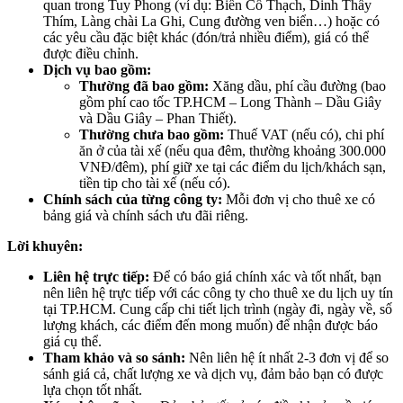
quan trong Tuy Phong (ví dụ: Biển Cổ Thạch, Dinh Thầy
Thím, Làng chài La Ghi, Cung đường ven biển…) hoặc có
các yêu cầu đặc biệt khác (đón/trả nhiều điểm), giá có thể
được điều chỉnh.
Dịch vụ bao gồm:
Thường đã bao gồm:
Xăng dầu, phí cầu đường (bao
gồm phí cao tốc TP.HCM – Long Thành – Dầu Giây
và Dầu Giây – Phan Thiết).
Thường chưa bao gồm:
Thuế VAT (nếu có), chi phí
ăn ở của tài xế (nếu qua đêm, thường khoảng 300.000
VNĐ/đêm), phí giữ xe tại các điểm du lịch/khách sạn,
tiền tip cho tài xế (nếu có).
Chính sách của từng công ty:
Mỗi đơn vị cho thuê xe có
bảng giá và chính sách ưu đãi riêng.
Lời khuyên:
Liên hệ trực tiếp:
Để có báo giá chính xác và tốt nhất, bạn
nên liên hệ trực tiếp với các công ty cho thuê xe du lịch uy tín
tại TP.HCM. Cung cấp chi tiết lịch trình (ngày đi, ngày về, số
lượng khách, các điểm đến mong muốn) để nhận được báo
giá cụ thể.
Tham khảo và so sánh:
Nên liên hệ ít nhất 2-3 đơn vị để so
sánh giá cả, chất lượng xe và dịch vụ, đảm bảo bạn có được
lựa chọn tốt nhất.