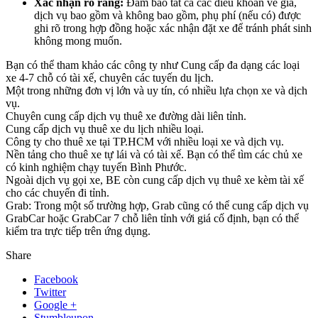
Xác nhận rõ ràng:
Đảm bảo tất cả các điều khoản về giá,
dịch vụ bao gồm và không bao gồm, phụ phí (nếu có) được
ghi rõ trong hợp đồng hoặc xác nhận đặt xe để tránh phát sinh
không mong muốn.
Bạn có thể tham khảo các công ty như Cung cấp đa dạng các loại
xe 4-7 chỗ có tài xế, chuyên các tuyến du lịch.
Một trong những đơn vị lớn và uy tín, có nhiều lựa chọn xe và dịch
vụ.
Chuyên cung cấp dịch vụ thuê xe đường dài liên tỉnh.
Cung cấp dịch vụ thuê xe du lịch nhiều loại.
Công ty cho thuê xe tại TP.HCM với nhiều loại xe và dịch vụ.
Nền tảng cho thuê xe tự lái và có tài xế. Bạn có thể tìm các chủ xe
có kinh nghiệm chạy tuyến Bình Phước.
Ngoài dịch vụ gọi xe, BE còn cung cấp dịch vụ thuê xe kèm tài xế
cho các chuyến đi tỉnh.
Grab: Trong một số trường hợp, Grab cũng có thể cung cấp dịch vụ
GrabCar hoặc GrabCar 7 chỗ liên tỉnh với giá cố định, bạn có thể
kiểm tra trực tiếp trên ứng dụng.
Share
Facebook
Twitter
Google +
Stumbleupon