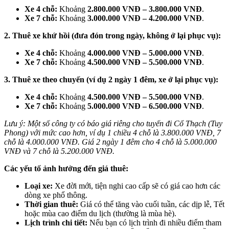
Xe 4 chỗ:
Khoảng
2.800.000 VNĐ – 3.800.000 VNĐ
.
Xe 7 chỗ:
Khoảng
3.000.000 VNĐ – 4.200.000 VNĐ
.
2. Thuê xe khứ hồi (đưa đón trong ngày, không ở lại phục vụ):
Xe 4 chỗ:
Khoảng
4.000.000 VNĐ – 5.000.000 VNĐ
.
Xe 7 chỗ:
Khoảng
4.500.000 VNĐ – 5.500.000 VNĐ
.
3. Thuê xe theo chuyến (ví dụ 2 ngày 1 đêm, xe ở lại phục vụ):
Xe 4 chỗ:
Khoảng
4.500.000 VNĐ – 5.500.000 VNĐ
.
Xe 7 chỗ:
Khoảng
5.000.000 VNĐ – 6.500.000 VNĐ
.
Lưu ý: Một số công ty có báo giá riêng cho tuyến đi Cổ Thạch (Tuy
Phong) với mức cao hơn, ví dụ 1 chiều 4 chỗ là 3.800.000 VNĐ, 7
chỗ là 4.000.000 VNĐ. Giá 2 ngày 1 đêm cho 4 chỗ là 5.000.000
VNĐ và 7 chỗ là 5.200.000 VNĐ.
Các yếu tố ảnh hưởng đến giá thuê:
Loại xe:
Xe đời mới, tiện nghi cao cấp sẽ có giá cao hơn các
dòng xe phổ thông.
Thời gian thuê:
Giá có thể tăng vào cuối tuần, các dịp lễ, Tết
hoặc mùa cao điểm du lịch (thường là mùa hè).
Lịch trình chi tiết:
Nếu bạn có lịch trình đi nhiều điểm tham