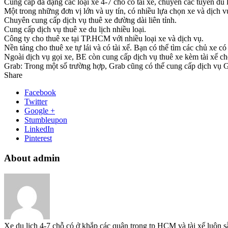
Cung cấp đa dạng các loại xe 4-7 chỗ có tài xế, chuyên các tuyến du l
Một trong những đơn vị lớn và uy tín, có nhiều lựa chọn xe và dịch v
Chuyên cung cấp dịch vụ thuê xe đường dài liên tỉnh.
Cung cấp dịch vụ thuê xe du lịch nhiều loại.
Công ty cho thuê xe tại TP.HCM với nhiều loại xe và dịch vụ.
Nền tảng cho thuê xe tự lái và có tài xế. Bạn có thể tìm các chủ xe 
Ngoài dịch vụ gọi xe, BE còn cung cấp dịch vụ thuê xe kèm tài xế ch
Grab: Trong một số trường hợp, Grab cũng có thể cung cấp dịch vụ Gra
Share
Facebook
Twitter
Google +
Stumbleupon
LinkedIn
Pinterest
About admin
Xe du lịch 4-7 chỗ có ở khắp các quận trong tp HCM và tài xế luôn s