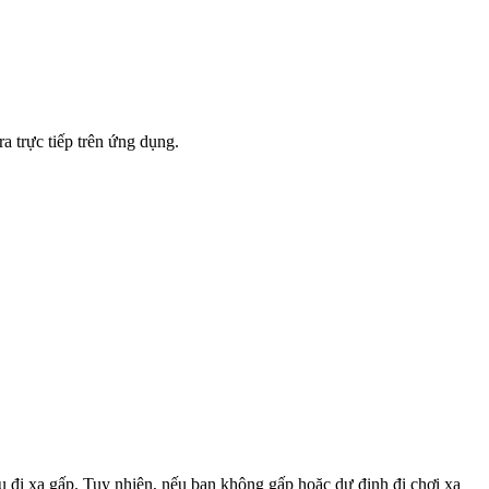
a trực tiếp trên ứng dụng.
u đi xa gấp. Tuy nhiên, nếu bạn không gấp hoặc dự định đi chơi xa