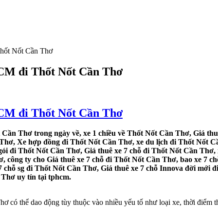
Thốt Nốt Cần Thơ
HCM đi Thốt Nốt Cần Thơ
HCM đi Thốt Nốt Cần Thơ
t Cần Thơ trong ngày về, xe 1 chiều về Thốt Nốt Cần Thơ, Giá thu
 Thơ, Xe hợp đồng đi Thốt Nốt Cần Thơ, xe du lịch đi Thốt Nốt C
 gói đi Thốt Nốt Cần Thơ, Giá thuê xe 7 chỗ đi Thốt Nốt Cần Thơ, 
, công ty cho Giá thuê xe 7 chỗ đi Thốt Nốt Cần Thơ, bao xe 7 ch
7 chỗ sg đi Thốt Nốt Cần Thơ, Giá thuê xe 7 chỗ Innova đời mới 
 Thơ uy tín tại tphcm.
 có thể dao động tùy thuộc vào nhiều yếu tố như loại xe, thời điểm thu