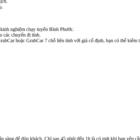
ịch.
ụ.
có kinh nghiệm chạy tuyến Bình Phước.
o các chuyến đi tỉnh.
bCar hoặc GrabCar 7 chỗ liên tỉnh với giá cố định, bạn có thể kiểm tr
ẵn sàng để đón khách. Chỉ sau 45 phút đến 1h là có mặt khi bạn yêu cầ