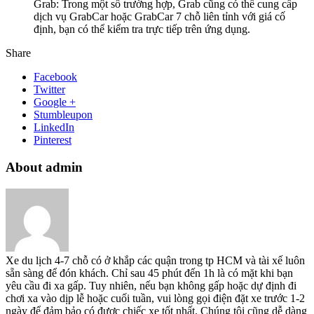
Grab: Trong một số trường hợp, Grab cũng có thể cung cấp
dịch vụ GrabCar hoặc GrabCar 7 chỗ liên tỉnh với giá cố
định, bạn có thể kiểm tra trực tiếp trên ứng dụng.
Share
Facebook
Twitter
Google +
Stumbleupon
LinkedIn
Pinterest
About admin
Xe du lịch 4-7 chỗ có ở khắp các quận trong tp HCM và tài xế luôn
sẵn sàng để đón khách. Chỉ sau 45 phút đến 1h là có mặt khi bạn
yêu cầu đi xa gấp. Tuy nhiên, nếu bạn không gấp hoặc dự định đi
chơi xa vào dịp lễ hoặc cuối tuần, vui lòng gọi điện đặt xe trước 1-2
ngày để đảm bảo có được chiếc xe tốt nhất. Chúng tôi cũng dễ dàng