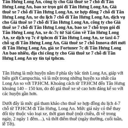
Tân Hưng Long An, công ty cho Giá thuê xe 7 chỗ đi Tân
Hưng Long An, bao xe trọn gói đi Tân Hưng Long An, Giá
thuê xe 7 chỗ đi Tân Hưng Long An, xe hợp đồng 7 chỗ đi Tân
Hưng Long An, xe du lịch 7 chỗ đi Tân Hưng Long An, dịch vụ
cho Giá thuê xe 7 chỗ đi Tân Hưng Long An, công ty cho Giá
thuê xe 7 chỗ đi Tân Hưng Long An, bao xe 7 chỗ trọn gói đi
Tân Hưng Long An, xe 4c-7c từ Sài Gòn về Tân Hưng Long
An, xe dịch vụ 7c ở tphcm đi Tân Hưng Long An, xe taxi 4-7
chỗ sg đi Tân Hưng Long An, Giá thuê xe 7 chỗ Innova đời mới
đi Tân Hưng Long An, giá xe Fortuner 7c đi Tân Hưng Long
An bao nhiêu, địa chỉ công ty cho Giá thuê xe 7 chỗ đi Tân
Hưng Long An uy tín tại tphcm.
Tân Hưng là một huyện nằm ở phía tây bắc tỉnh Long An, giáp với
biên giới Campuchia, và là một trong những huyện xa nhất của
Long An so với TP.HCM. Khoảng cách từ TP.HCM đến Tân Hưng
khoảng 140 – 150 km, do đó giá thuê xe sẽ cao hơn đáng kể so với
các huyện gần hơn.
Dưới đây là mức giá tham khảo cho thuê xe hợp đồng du lịch 4-7
chỗ từ TP.HCM đi Tân Hưng, Long An. Mức giá này có thể thay
đổi tùy thuộc vào loại xe, thời gian thuê (một chiều, đi về trong
ngày, 2 ngày 1 đêm…), và thời điểm thuê (ngày thường, cuối tuần,
lễ Tết).