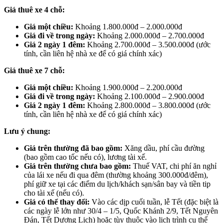
Giá thuê xe 4 chỗ:
Giá một chiều:
Khoảng 1.800.000đ – 2.000.000đ
Giá đi về trong ngày:
Khoảng 2.000.000đ – 2.700.000đ
Giá 2 ngày 1 đêm:
Khoảng 2.700.000đ – 3.500.000đ (ước
tính, cần liên hệ nhà xe để có giá chính xác)
Giá thuê xe 7 chỗ:
Giá một chiều:
Khoảng 1.900.000đ – 2.200.000đ
Giá đi về trong ngày:
Khoảng 2.100.000đ – 2.900.000đ
Giá 2 ngày 1 đêm:
Khoảng 2.800.000đ – 3.800.000đ (ước
tính, cần liên hệ nhà xe để có giá chính xác)
Lưu ý chung:
Giá trên thường đã bao gồm:
Xăng dầu, phí cầu đường
(bao gồm cao tốc nếu có), lương tài xế.
Giá trên thường chưa bao gồm:
Thuế VAT, chi phí ăn nghỉ
của lái xe nếu đi qua đêm (thường khoảng 300.000đ/đêm),
phí giữ xe tại các điểm du lịch/khách sạn/sân bay và tiền tip
cho tài xế (nếu có).
Giá có thể thay đổi:
Vào các dịp cuối tuần, lễ Tết (đặc biệt là
các ngày lễ lớn như 30/4 – 1/5, Quốc Khánh 2/9, Tết Nguyên
Đán, Tết Dương Lịch) hoặc tùy thuộc vào lịch trình cụ thể