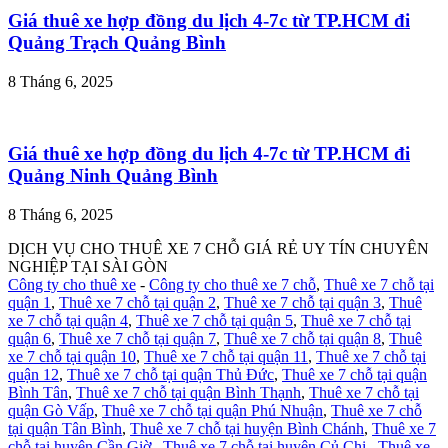
Giá thuê xe hợp đồng du lịch 4-7c từ TP.HCM đi
Quảng Trạch Quảng Bình
8 Tháng 6, 2025
Giá thuê xe hợp đồng du lịch 4-7c từ TP.HCM đi
Quảng Ninh Quảng Bình
8 Tháng 6, 2025
DỊCH VỤ CHO THUÊ XE 7 CHỖ GIÁ RẺ UY TÍN CHUYÊN
NGHIỆP TẠI SÀI GÒN
Công ty cho thuê xe
-
Công ty cho thuê xe 7 chỗ
,
Thuê xe 7 chỗ tại
quận 1
,
Thuê xe 7 chỗ tại quận 2
,
Thuê xe 7 chỗ tại quận 3
,
Thuê
xe 7 chỗ tại quận 4
,
Thuê xe 7 chỗ tại quận 5
,
Thuê xe 7 chỗ tại
quận 6
,
Thuê xe 7 chỗ tại quận 7
,
Thuê xe 7 chỗ tại quận 8
,
Thuê
xe 7 chỗ tại quận 10
,
Thuê xe 7 chỗ tại quận 11
,
Thuê xe 7 chỗ tại
quận 12
,
Thuê xe 7 chỗ tại quận Thủ Đức
,
Thuê xe 7 chỗ tại quận
Bình Tân
,
Thuê xe 7 chỗ tại quận Bình Thạnh
,
Thuê xe 7 chỗ tại
quận Gò Vấp
,
Thuê xe 7 chỗ tại quận Phú Nhuận
,
Thuê xe 7 chỗ
tại quận Tân Bình
,
Thuê xe 7 chỗ tại huyện Bình Chánh
,
Thuê xe 7
chỗ tại huyện Cần Giờ
,
Thuê xe 7 chỗ tại huyện Củ Chi
,
Thuê xe